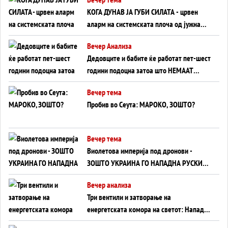
КОГА ДУНАВ ЈА ГУБИ СИЛАТА - црвен
аларм на системската плоча од јужна
Германија до Црното Море...
Вечер Анализа
Дедовците и бабите ќе работат пет-шест
години подоцна затоа што НЕМААТ
ВНУЦИ ДА ГИ ЗАМЕНАТ
Вечер тема
Пробив во Сеута: МАРОКО, ЗОШТО?
Вечер тема
Виолетова империја под дронови -
ЗОШТО УКРАИНА ГО НАПАДНА РУСКИОТ
WILDBERRIES
Вечер анализа
Три вентили и затворање на
енергетската комора на светот: Нападот
во Суец најавува глобален енергетски