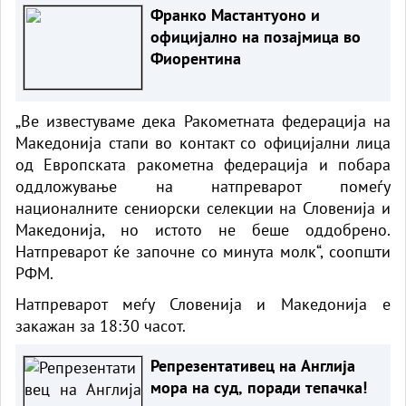
Франко Мастантуоно и
официјално на позајмица во
Фиорентина
„Ве известуваме дека Ракометната федерација на
Македонија стапи во контакт со официјални лица
од Европската ракометна федерација и побара
оддложување на натпреварот помеѓу
националните сениорски селекции на Словенија и
Македонија, но истото не беше оддобрено.
Натпреварот ќе започне со минута молк“, соопшти
РФМ.
Натпреварот меѓу Словенија и Македонија е
закажан за 18:30 часот.
Репрезентативец на Англија
мора на суд, поради тепачка!