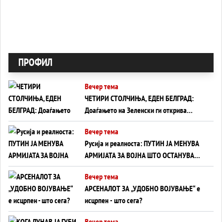
ПРОФИЛ
Вечер тема
ЧЕТИРИ СТОЛЧИЊА, ЕДЕН БЕЛГРАД:
Доаѓањето на Зеленски ги открива
тајните на политиката на балансирање
Вечер тема
на Вучиќ
Русија и реалноста: ПУТИН ЈА МЕНУВА
АРМИЈАТА ЗА ВОЈНА ШТО ОСТАНУВА
БЕЗ ФРОНТ
Вечер тема
АРСЕНАЛОТ ЗА „УДОБНО ВОЈУВАЊЕ“ е
исцрпен - што сега?
Вечер тема