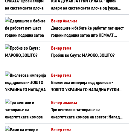
КОГА ДУНАВ ЈА ГУБИ СИЛАТА - црвен
аларм на системската плоча од јужна
Германија до Црното Море...
Вечер Анализа
Дедовците и бабите ќе работат пет-шест
години подоцна затоа што НЕМААТ
ВНУЦИ ДА ГИ ЗАМЕНАТ
Вечер тема
Пробив во Сеута: МАРОКО, ЗОШТО?
Вечер тема
Виолетова империја под дронови -
ЗОШТО УКРАИНА ГО НАПАДНА РУСКИОТ
WILDBERRIES
Вечер анализа
Три вентили и затворање на
енергетската комора на светот: Нападот
во Суец најавува глобален енергетски
Вечер тема
инфаркт?