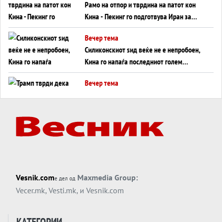
Рамо на отпор и тврдина на патот кон
Кина - Пекинг го подготвува Иран за
американска копнена инвазија
Вечер тема
Силиконскиот ѕид веќе не е непробоен,
Кина го напаѓа последниот голем
монопол на Западот?
Вечер тема
Трамп тврди дека повторно „разговара“
со Иран - ваквите моменти се поопасни
од отворените закани
Вечер тема
ДЛАБОКО УДОЛУ: Сметководствените
трикови што го соборија ЕНРОН ги
применуваат гигантите за ВИ
Вечер тема
Vesnik.com
Maxmedia Group:
е дел од
АТОМСКО ДОМИНО НА БЛИСКИОТ
Vecer.mk
,
Vesti.mk
, и
Vesnik.com
ИСТОК
Вечер тема
КАТЕГОРИИ