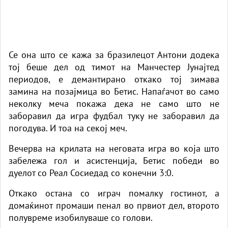
Се она што се кажа за бразилецот Антони додека
тој беше дел од тимот на Манчестер Јунајтед
периодов, е демантирано откако тој зимава
замина на позајмица во Бетис. Напаѓачот во само
неколку меча покажа дека не само што не
заборавил да игра фудбал туку не заборавил да
погодува. И тоа на секој меч.
Вечерва на крилата на неговата игра во која што
забележа гол и асистенција, Бетис победи во
дуелот со Реал Сосиедад со конечни 3:0.
Откако остана со играч помалку гостинот, а
домаќинот промаши пенал во првиот дел, второто
полувреме изобилуваше со голови.