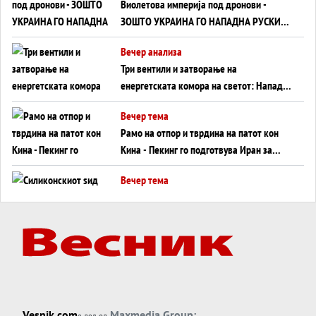
Виолетова империја под дронови -
ЗОШТО УКРАИНА ГО НАПАДНА РУСКИОТ
WILDBERRIES
Вечер анализа
Три вентили и затворање на
енергетската комора на светот: Нападот
во Суец најавува глобален енергетски
Вечер тема
инфаркт?
Рамо на отпор и тврдина на патот кон
Кина - Пекинг го подготвува Иран за
американска копнена инвазија
Вечер тема
Силиконскиот ѕид веќе не е непробоен,
Кина го напаѓа последниот голем
монопол на Западот?
Вечер тема
Трамп тврди дека повторно „разговара“
со Иран - ваквите моменти се поопасни
од отворените закани
Вечер тема
Vesnik.com
Maxmedia Group:
е дел од