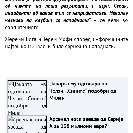
од низата на лоши резултати, и игри. Сепак,
инциденти од ваков тип се неприфатливи. Неколку
членови на клубот се нападнати“ –
се вели во
соопштението.
Жереми Бога и Терем Мофи според информациите
најтешко минале, и биле сериозно нападнати.
Џакарта му одговара на
Челзи, „Сините“ подобри од
Милан
Арсенал носи ѕвезда од Серија
А за 138 милиони евра?