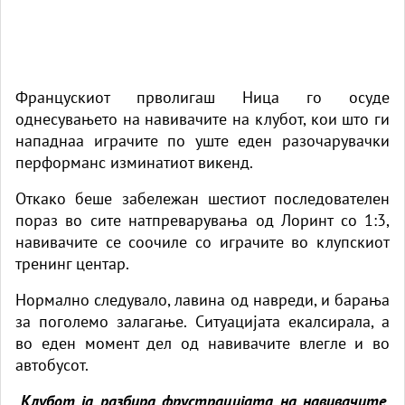
Францускиот прволигаш Ница го осуде
однесувањето на навивачите на клубот, кои што ги
нападнаа играчите по уште еден разочарувачки
перформанс изминатиот викенд.
Откако беше забележан шестиот последователен
пораз во сите натпреварувања од Лоринт со 1:3,
навивачите се соочиле со играчите во клупскиот
тренинг центар.
Нормално следувало, лавина од навреди, и барања
за поголемо залагање. Ситуацијата екалсирала, а
во еден момент дел од навивачите влегле и во
автобусот.
„
Клубот ја разбира фрустрацијата на навивачите,