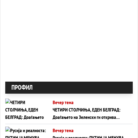
ПРОФИЛ
Вечер тема
ЧЕТИРИ СТОЛЧИЊА, ЕДЕН БЕЛГРАД:
Доаѓањето на Зеленски ги открива
тајните на политиката на балансирање
Вечер тема
на Вучиќ
Русија и реалноста: ПУТИН ЈА МЕНУВА