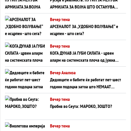
АРМИЈАТА ЗА ВОЈНА ШТО ОСТАНУВА
БЕЗ ФРОНТ
Вечер тема
АРСЕНАЛОТ ЗА „УДОБНО ВОЈУВАЊЕ“ е
исцрпен - што сега?
Вечер тема
КОГА ДУНАВ ЈА ГУБИ СИЛАТА - црвен
аларм на системската плоча од јужна
Германија до Црното Море...
Вечер Анализа
Дедовците и бабите ќе работат пет-шест
години подоцна затоа што НЕМААТ
ВНУЦИ ДА ГИ ЗАМЕНАТ
Вечер тема
Пробив во Сеута: МАРОКО, ЗОШТО?
Вечер тема