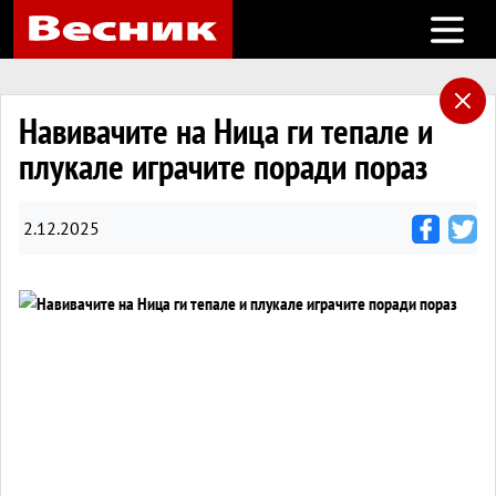
Open m
Навивачите на Ница ги тепале и
плукале играчите поради пораз
2.12.2025