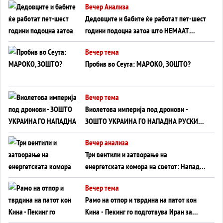
Вечер Анализа
Дедовците и бабите ќе работат пет-шест
години подоцна затоа што НЕМААТ
ВНУЦИ ДА ГИ ЗАМЕНАТ
Вечер тема
Пробив во Сеута: МАРОКО, ЗОШТО?
Вечер тема
Виолетова империја под дронови -
ЗОШТО УКРАИНА ГО НАПАДНА РУСКИОТ
WILDBERRIES
Вечер анализа
Три вентили и затворање на
енергетската комора на светот: Нападот
во Суец најавува глобален енергетски
Вечер тема
инфаркт?
Рамо на отпор и тврдина на патот кон
Кина - Пекинг го подготвува Иран за