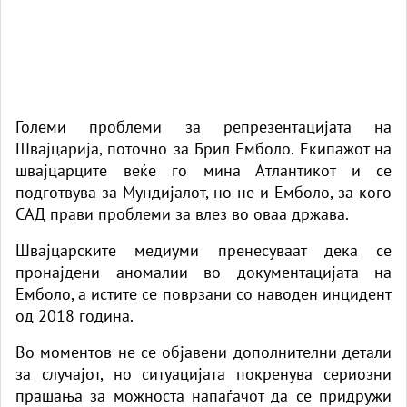
Големи проблеми за репрезентацијата на
Швајцарија, поточно за Брил Емболо. Екипажот на
швајцарците веќе го мина Атлантикот и се
подготвува за Мундијалот, но не и Емболо, за кого
САД прави проблеми за влез во оваа држава.
Швајцарските медиуми пренесуваат дека се
пронајдени аномалии во документацијата на
Емболо, а истите се поврзани со наводен инцидент
од 2018 година.
Во моментов не се објавени дополнителни детали
за случајот, но ситуацијата покренува сериозни
прашања за можноста напаѓачот да се придружи