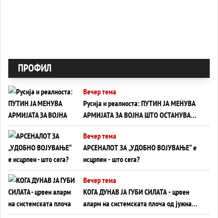
ПРОФИЛ
Вечер тема
Русија и реалноста: ПУТИН ЈА МЕНУВА
АРМИЈАТА ЗА ВОЈНА ШТО ОСТАНУВА
БЕЗ ФРОНТ
Вечер тема
АРСЕНАЛОТ ЗА „УДОБНО ВОЈУВАЊЕ“ е
исцрпен - што сега?
Вечер тема
КОГА ДУНАВ ЈА ГУБИ СИЛАТА - црвен
аларм на системската плоча од јужна
Германија до Црното Море...