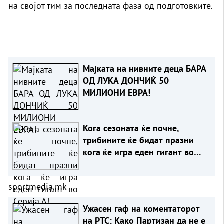
на својот тим за последната фаза од подготовките.
Мајката на нивните деца БАРА
ОД ЛУКА ДОНЧИЌ 50
МИЛИОНИ ЕВРА!
Кога сезоната ќе почне,
трибините ќе бидат празни
кога ќе игра еден гигант во
Серија А!
sportmedia.mk
Ужасен гаф на коментаторот
на РТС: Како Партизан да не е