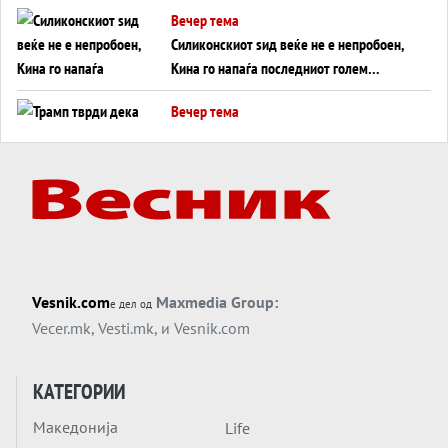
американска копнена инвазија
Вечер тема
Силиконскиот ѕид веќе не е непробоен,
Кина го напаѓа последниот голем
монопол на Западот?
Вечер тема
Трамп тврди дека повторно „разговара“
со Иран - ваквите моменти се поопасни
од отворените закани
Вечер тема
ДЛАБОКО УДОЛУ: Сметководствените
трикови што го соборија ЕНРОН ги
применуваат гигантите за ВИ
Вечер тема
Vesnik.com
Maxmedia Group:
е дел од
АТОМСКО ДОМИНО НА БЛИСКИОТ
Vecer.mk
,
Vesti.mk
, и
Vesnik.com
ИСТОК
Вечер тема
КАТЕГОРИИ
ОД ШАХЕД ДО СВЕТСКА ВОЈНА?
Македонија
Life
Обвинувањето кон Русија го поврзува