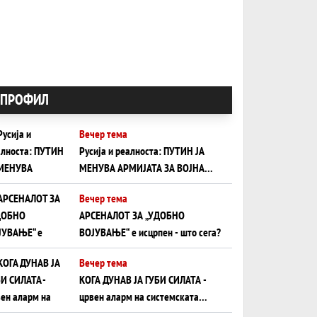
ПРОФИЛ
Вечер тема
Русија и реалноста: ПУТИН ЈА
МЕНУВА АРМИЈАТА ЗА ВОЈНА
ШТО ОСТАНУВА БЕЗ ФРОНТ
Вечер тема
АРСЕНАЛОТ ЗА „УДОБНО
ВОЈУВАЊЕ“ е исцрпен - што сега?
Вечер тема
КОГА ДУНАВ ЈА ГУБИ СИЛАТА -
црвен аларм на системската
плоча од јужна Германија до