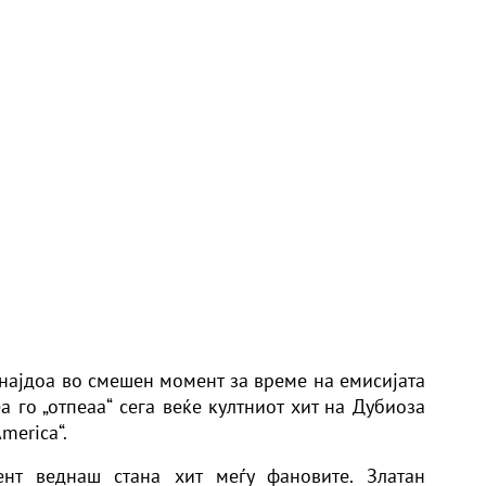
најдоа во смешен момент за време на емисијата
а го „отпеаа“ сега веќе култниот хит на Дубиоза
merica“.
нт веднаш стана хит меѓу фановите. Златан