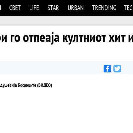
Н
СВЕТ
LIFE
STAR
URBAN
TRENDING
TE
 го отпеаја култниот хит 
)