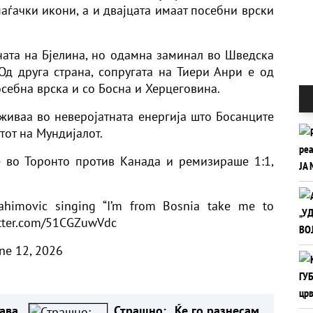
аѓачки икони, а и двајцата имаат посебни врски
ната на Бјелина, но одамна заминал во Шведска
Од друга страна, сопругата на Тиери Анри е од
себна врска и со Босна и Херцеговина.
 уживаа во неверојатната енергија што Босанците
тот на Мундијалот.
е во Торонто против Канада и ремизираше 1:1,
ahimovic singing “I’m from Bosnia take me to
itter.com/51CGZuwVdc
ne 12, 2026
ава
Страшно: „Ќе го разнесам