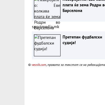
плата ќе зема Родри в
Барселона
sportmedia.mk
Претепан фудбалски
судија!
©
vesnik.com
, правата за текстот се на редакцијат