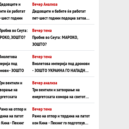
Вечер Анализа
Црното Море...
Дедовците и бабите ќе работат
пет-шест години подоцна затоа
што НЕМААТ ВНУЦИ ДА ГИ
Вечер тема
ЗАМЕНАТ
Пробив во Сеута: МАРОКО,
ЗОШТО?
Вечер тема
Виолетова империја под дронови
- ЗОШТО УКРАИНА ГО НАПАДНА
РУСКИОТ WILDBERRIES
Вечер анализа
Три вентили и затворање на
енергетската комора на светот:
Нападот во Суец најавува
Вечер тема
глобален енергетски инфаркт?
Рамо на отпор и тврдина на патот
кон Кина - Пекинг го подготвува