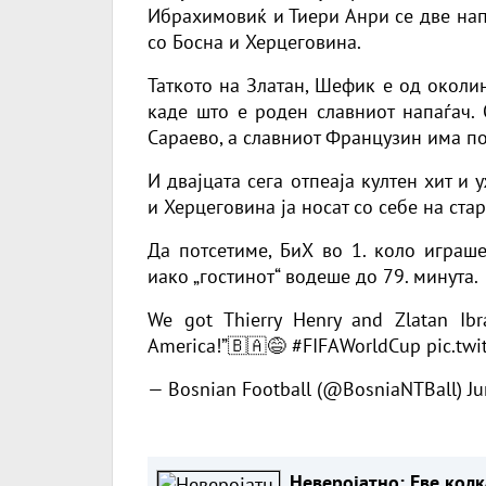
Ибрахимовиќ и Тиери Анри се две нап
со Босна и Херцеговина.
Таткото на Златан, Шефик е од околи
каде што е роден славниот напаѓач. 
Сараево, а славниот Французин има по
И двајцата сега отпеаја култен хит и
и Херцеговина ја носат со себе на стар
Да потсетиме, БиХ во 1. коло играш
иако „гостинот“ водеше до 79. минута.
We got Thierry Henry and Zlatan Ibr
America!”🇧🇦😅
#FIFAWorldCup
pic.tw
— Bosnian Football (@BosniaNTBall)
Ju
Неверојатно: Еве колк