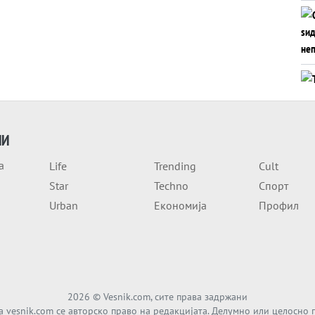
ИИ
а
Life
Trending
Cult
Star
Techno
Спорт
Urban
Економија
Профил
2026
© Vesnik.com, сите права задржани
а vesnik.com се авторско право на редакцијата. Делумно или целосно 