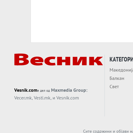
КАТЕГОР
Македониј
Балкан
Свет
Vesnik.com
Maxmedia Group:
е дел од
Vecer.mk
,
Vesti.mk
, и
Vesnik.com
Сите содржини и објави н