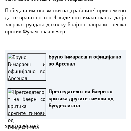
Победата им овозможи на „граѓаните“ привремено
да се вратат во топ 4, каде што имаат шанса да ја
завршат рундата доколку Брајтон направи грешка
против Фулам оваа вечер.
Бруно Гимараеш и официјално
во Арсенал
Претседателот на Баерн со
критика другите тимови од
Бундеслигата
sportmedia.mk