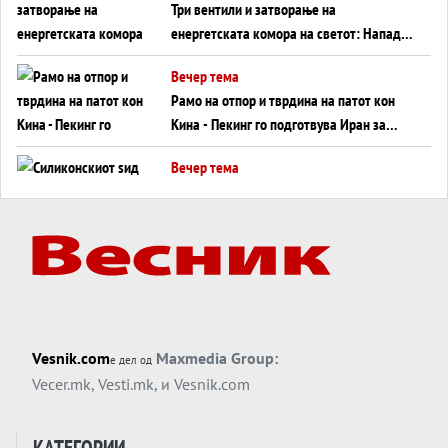
Три вентили и затворање на
енергетската комора на светот: Нападот
во Суец најавува глобален енергетски
Вечер тема
инфаркт?
Рамо на отпор и тврдина на патот кон
Кина - Пекинг го подготвува Иран за
американска копнена инвазија
Вечер тема
Силиконскиот ѕид веќе не е непробоен,
Кина го напаѓа последниот голем
монопол на Западот?
Вечер тема
Трамп тврди дека повторно „разговара“
со Иран - ваквите моменти се поопасни
од отворените закани
Вечер тема
Vesnik.com
Maxmedia Group:
е дел од
ДЛАБОКО УДОЛУ: Сметководствените
Vecer.mk
,
Vesti.mk
, и
Vesnik.com
трикови што го соборија ЕНРОН ги
применуваат гигантите за ВИ
Вечер тема
КАТЕГОРИИ