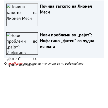
Почина таткото на Лионел
Меси
Нови проблеми во „рајот“:
Инфатино „фатен“ со чудна
исплата
©
vesnik.com
, правата за текстот се на редакцијата