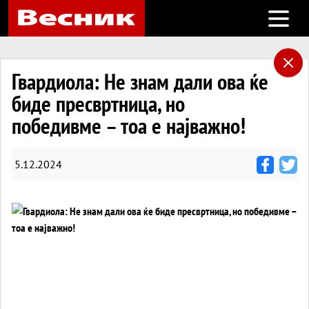
Open m
Гвардиола: Не знам дали ова ќе
биде пресвртница, но
победивме – тоа е најважно!
5.12.2024