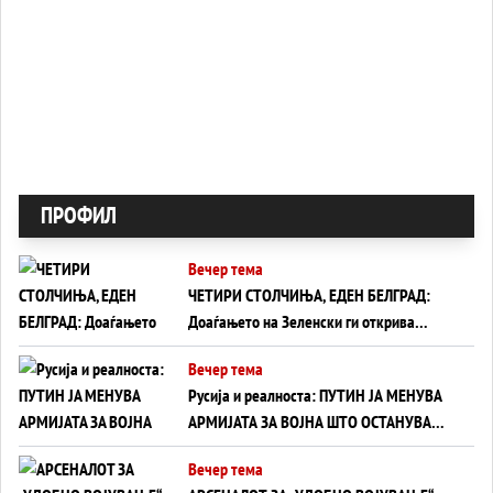
ПРОФИЛ
Вечер тема
ЧЕТИРИ СТОЛЧИЊА, ЕДЕН БЕЛГРАД:
Доаѓањето на Зеленски ги открива
тајните на политиката на балансирање
Вечер тема
на Вучиќ
Русија и реалноста: ПУТИН ЈА МЕНУВА
АРМИЈАТА ЗА ВОЈНА ШТО ОСТАНУВА
БЕЗ ФРОНТ
Вечер тема