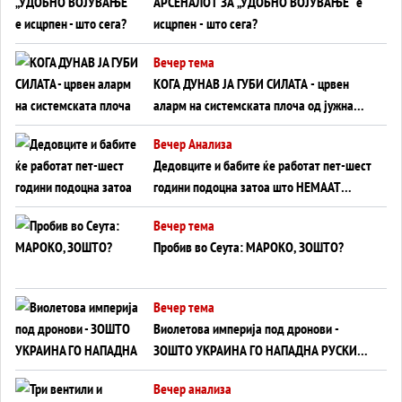
АРСЕНАЛОТ ЗА „УДОБНО ВОЈУВАЊЕ“ е
исцрпен - што сега?
Вечер тема
КОГА ДУНАВ ЈА ГУБИ СИЛАТА - црвен
аларм на системската плоча од јужна
Германија до Црното Море...
Вечер Анализа
Дедовците и бабите ќе работат пет-шест
години подоцна затоа што НЕМААТ
ВНУЦИ ДА ГИ ЗАМЕНАТ
Вечер тема
Пробив во Сеута: МАРОКО, ЗОШТО?
Вечер тема
Виолетова империја под дронови -
ЗОШТО УКРАИНА ГО НАПАДНА РУСКИОТ
WILDBERRIES
Вечер анализа