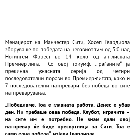
Менаџерот на Манчестер Сити, Хосеп Гвардиола
зборуваше по победата на неговиот тим од 3:0 над
Нотингем Форест во 14. коло од англиската
Премиер-лига. Со овој триумф, „граѓаните“ ја
прекинаа ужасната серија од четири
последователни порази во Премиер-лигата, како и
7 последователни натпревари без победа во сите
натпреварувања.
„Победивме. Тоа е главната работа. Денес е убав
ден. Ни требаше оваа победа. Клубот, играчите –
на сите им е потребно. Не знам дали овој
натпревар ќе биде пресвртница за Сити. Тоа е
само една победа“, изјави Гвардиола.