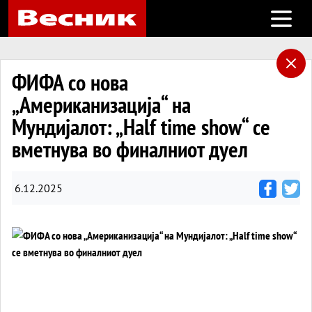
Open m
ФИФА со нова
„Американизација“ на
Мундијалот: „Half time show“ се
вметнува во финалниот дуел
6.12.2025