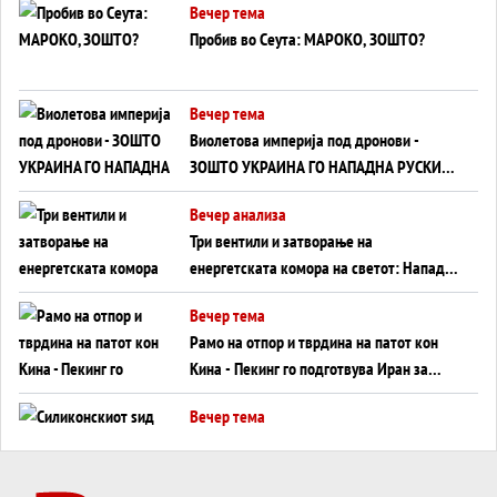
Вечер тема
Пробив во Сеута: МАРОКО, ЗОШТО?
Вечер тема
Виолетова империја под дронови -
ЗОШТО УКРАИНА ГО НАПАДНА РУСКИОТ
WILDBERRIES
Вечер анализа
Три вентили и затворање на
енергетската комора на светот: Нападот
во Суец најавува глобален енергетски
Вечер тема
инфаркт?
Рамо на отпор и тврдина на патот кон
Кина - Пекинг го подготвува Иран за
американска копнена инвазија
Вечер тема
Силиконскиот ѕид веќе не е непробоен,
Кина го напаѓа последниот голем
монопол на Западот?