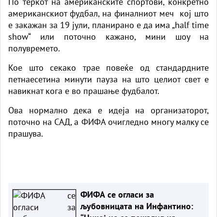
По теркот на американските спортови, конкретно
американскиот фудбал, на финалниот меч кој што
е закажан за 19 јули, планирано е да има „half time
show“ или поточно кажано, мини шоу на
полувремето.
Кое што секако трае повеќе од стандардните
петнаесетина минути пауза на што целиот свет е
навикнат кога е во прашање фудбалот.
Ова нормално дека е идеја на организаторот,
поточно на САД, а ФИФА очигледно многу малку се
прашува.
ФИФА се огласи за
љубовницата на Инфантино: