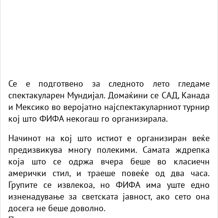
Се е подготвено за следното лето гледаме
спектакуларен Мундијал. Домаќини се САД, Канада
и Мексико во веројатно најспектакуларниот турнир
кој што ФИФА некогаш го организирала.
Начинот на кој што истиот е организиран веќе
предизвикува многу полекими. Самата ждрепка
која што се одржа вчера беше во класиечн
амерички стил, и траеше повеќе од два часа.
Групите се извлекоа, но ФИФА има уште едно
изненадување за светската јавност, ако сето она
досега не беше доволно.