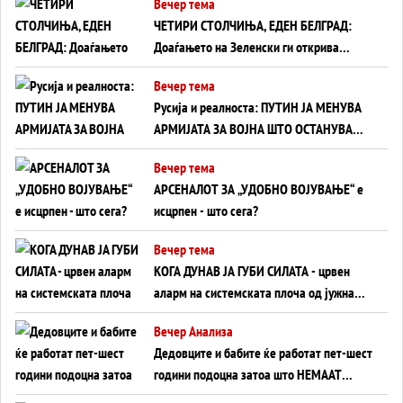
Вечер тема
ЧЕТИРИ СТОЛЧИЊА, ЕДЕН БЕЛГРАД:
Доаѓањето на Зеленски ги открива
тајните на политиката на балансирање
Вечер тема
на Вучиќ
Русија и реалноста: ПУТИН ЈА МЕНУВА
АРМИЈАТА ЗА ВОЈНА ШТО ОСТАНУВА
БЕЗ ФРОНТ
Вечер тема
АРСЕНАЛОТ ЗА „УДОБНО ВОЈУВАЊЕ“ е
исцрпен - што сега?
Вечер тема
КОГА ДУНАВ ЈА ГУБИ СИЛАТА - црвен
аларм на системската плоча од јужна
Германија до Црното Море...
Вечер Анализа
Дедовците и бабите ќе работат пет-шест
години подоцна затоа што НЕМААТ
ВНУЦИ ДА ГИ ЗАМЕНАТ