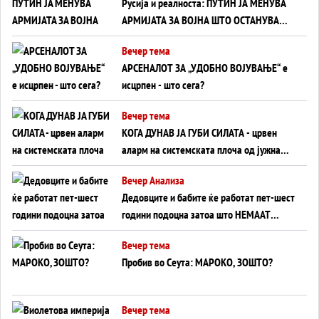
Русија и реалноста: ПУТИН ЈА МЕНУВА
АРМИЈАТА ЗА ВОЈНА ШТО ОСТАНУВА
БЕЗ ФРОНТ
Вечер тема
АРСЕНАЛОТ ЗА „УДОБНО ВОЈУВАЊЕ“ е
исцрпен - што сега?
Вечер тема
КОГА ДУНАВ ЈА ГУБИ СИЛАТА - црвен
аларм на системската плоча од јужна
Германија до Црното Море...
Вечер Анализа
Дедовците и бабите ќе работат пет-шест
години подоцна затоа што НЕМААТ
ВНУЦИ ДА ГИ ЗАМЕНАТ
Вечер тема
Пробив во Сеута: МАРОКО, ЗОШТО?
Вечер тема