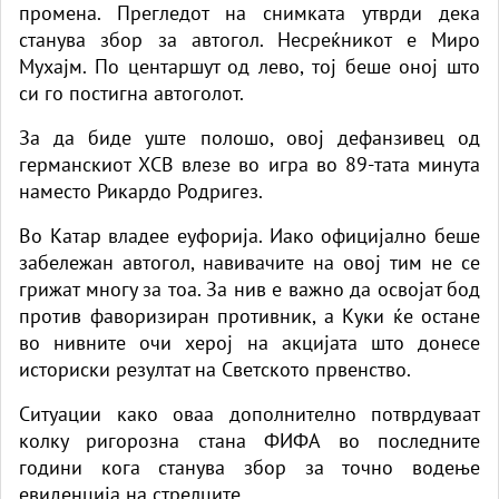
промена. Прегледот на снимката утврди дека
станува збор за автогол. Несреќникот е Миро
Мухајм. По центаршут од лево, тој беше оној што
си го постигна автоголот.
За да биде уште полошо, овој дефанзивец од
германскиот ХСВ влезе во игра во 89-тата минута
наместо Рикардо Родригез.
Во Катар владее еуфорија. Иако официјално беше
забележан автогол, навивачите на овој тим не се
грижат многу за тоа. За нив е важно да освојат бод
против фаворизиран противник, а Куки ќе остане
во нивните очи херој на акцијата што донесе
историски резултат на Светското првенство.
Ситуации како оваа дополнително потврдуваат
колку ригорозна стана ФИФА во последните
години кога станува збор за точно водење
евиденција на стрелците.