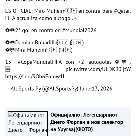
ES OFICIAL: Miro Muheim🇨🇭 en contra para
#Qatar
,
FIFA actualiza como autogol. ✅
⚽🥅2° gol en contra en
#Mundial2026
.
⚽🥅Damian Bobadilla🇵🇾 (🇺🇲)
⚽🥅Mira Muheim🇨🇭 (🇶🇦)
15°
#CopaMundialFIFA
con +2 autogoles⚽🥅.
🆕
pic.twitter.com/ULDK90ljtW
https://t.co/9Qb6Eomw1l
— All Sports Py (@AllSportsPy)
June 13, 2026
Официјално: Легендарниот
Диего Форлан е нов селектор
на Уругвај(ФОТО)