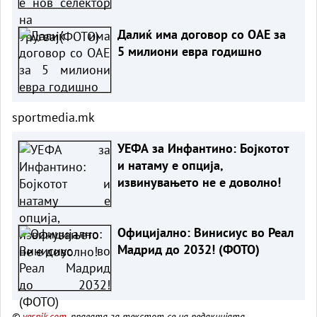
Далиќ има договор со ОАЕ за
5 милиони евра годишно
sportmedia.mk
УЕФА за Инфантино: Бојкотот
и натаму е опција,
извинувањето не е доволно!
Официјално: Винисиус во Реал
Мадрид до 2032! (ФОТО)
©
vesnik.com
, правата за текстот се на редакцијата