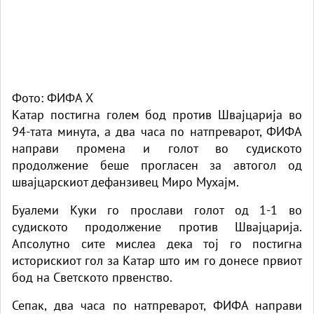
Фото: ФИФА Х
Катар постигна голем бод против Швајцарија во
94-тата минута, а два часа по натпреварот, ФИФА
направи промена и голот во судиското
продолжение беше прогласен за автогол од
швајцарскиот дефанзивец Миро Мухајм.
Буалеми Куки го прослави голот од 1-1 во
судиското продолжение против Швајцарија.
Апсолутно сите мислеа дека тој го постигна
историскиот гол за Катар што им го донесе првиот
бод на Светското првенство.
Сепак, два часа по натпреварот, ФИФА направи