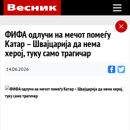
Open m
ФИФА одлучи на мечот помеѓу
Катар – Швајцарија да нема
херој, туку само трагичар
14.06.2026