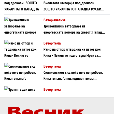
Виолетова империја под дронови -
ЗОШТО УКРАИНА ГО НАПАДНА РУСКИОТ
WILDBERRIES
Вечер анализа
Три вентили и затворање на
енергетската комора на светот: Нападот
во Суец најавува глобален енергетски
Вечер тема
инфаркт?
Рамо на отпор и тврдина на патот кон
Кина - Пекинг го подготвува Иран за
американска копнена инвазија
Вечер тема
Силиконскиот ѕид веќе не е непробоен,
Кина го напаѓа последниот голем
монопол на Западот?
Вечер тема
Трамп тврди дека повторно „разговара“
со Иран - ваквите моменти се поопасни
од отворените закани
Вечер тема