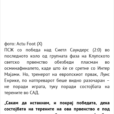
фото: Actu Foot (X)
ПСЖ со победа над Сиетл Саундерс (2:0) во
последното коло од групната фаза на Клупското
светско првенство обезбеди пласман во
осминафиналето, каде што ќе се сретне со Интер
Мајами. Но, тренерот на европскиот првак, Луис
Енрике, по натпреварот беше видно разочаран –
не поради играта, туку поради состојбата на
терените во САД.
„Сакам да истакнам, и покрај победата, дека
состојбата на терените на ова првенство е под