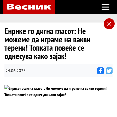
Open m
Енрике го дигна гласот: Не
можеме да играме на вакви
терени! Топката повеќе се
однесува како зајак!
24.06.2025