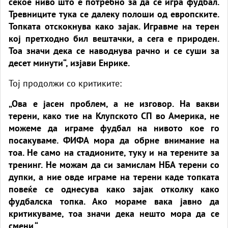
секое ниво што е потребно за да се игра фудбал.
Тревниците тука се далеку полоши од европските.
Топката отскокнува како зајак. Игравме на терен
кој претходно бил вештачки, а сега е природен.
Тоа значи дека се наводнува рачно и се суши за
десет минути“, изјави Енрике.
Тој продолжи со критиките:
„Ова е јасен проблем, а не изговор. На вакви
терени, како тие на Клупското СП во Америка, не
можеме да играме фудбал на нивото кое го
посакуваме. ФИФА мора да обрне внимание на
тоа. Не само на стадионите, туку и на терените за
тренинг. Не можам да си замислам НБА терени со
дупки, а ние овде играме на терени каде топката
повеќе се однесува како зајак отколку како
фудбалска топка. Ако мораме вака јавно да
критикуваме, тоа значи дека нешто мора да се
смени.“