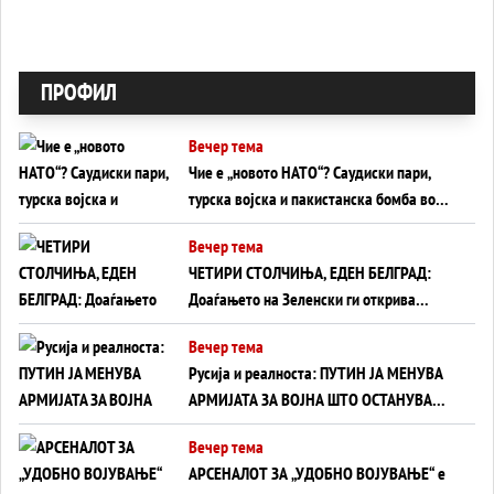
ПРОФИЛ
Вечер тема
Чие е „новото НАТО“? Саудиски пари,
турска војска и пакистанска бомба во
служба на Америка - или ќе стане
Вечер тема
сувишна?
ЧЕТИРИ СТОЛЧИЊА, ЕДЕН БЕЛГРАД:
Доаѓањето на Зеленски ги открива
тајните на политиката на балансирање
Вечер тема
на Вучиќ
Русија и реалноста: ПУТИН ЈА МЕНУВА
АРМИЈАТА ЗА ВОЈНА ШТО ОСТАНУВА
БЕЗ ФРОНТ
Вечер тема
АРСЕНАЛОТ ЗА „УДОБНО ВОЈУВАЊЕ“ е