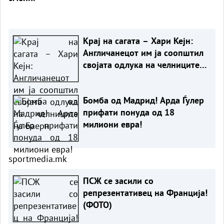
Крај на сагата – Хари Кејн:
Англичанецот им ја соопштил
својата одлука на челниците
на Баерн
Бомба од Мадрид! Арда Ѓулер
прифати понуда од 18
милиони евра!
sportmedia.mk
ПСЖ се засили со
репрезентативец на Франција!
(ФОТО)