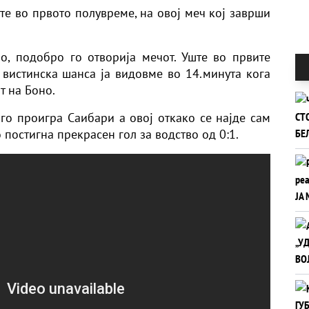
те во првото полувреме, на овој меч кој заврши
, подобро го отворија мечот. Уште во првите
 вистинска шанса ја видовме во 14.минута кога
т на Боно.
 го проигра Саибари а овој откако се најде сам
 постигна прекрасен гол за водство од 0:1.