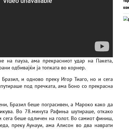
е на пауза, ама прекрасниот удар на Пакета,
рани одбивајќи ја топката во корнер.
Бразил, и одново преку Игор Тиаго, но и сега
 путираше под пречката, ама Боно со прекрасна
ни, Бразил беше пограсивен, а Мароко како да
икува. Во 78.минута Рафиња шутираше, откако
и сега беше одличен на голот. Во самиот финиш,
да, преку Аунауи, ама Алисон во два наврати