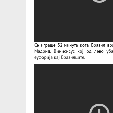
Се играше 32.минута кога Бразил вра
Мадрид, Винисисус кој од лево уба
еуфорија кај Бразилците.