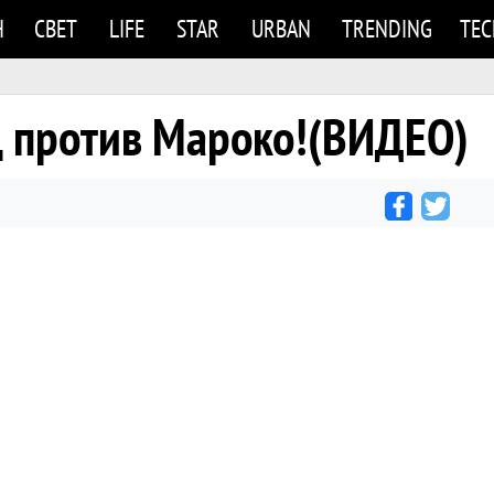
Н
СВЕТ
LIFE
STAR
URBAN
TRENDING
TE
д против Мароко!(ВИДЕО)