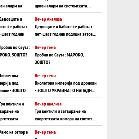
црвен аларм на системската
плоча од јужна Германија до
Вечер Анализа
Црното Море...
Дедовците и бабите ќе работат
пет-шест години подоцна затоа
што НЕМААТ ВНУЦИ ДА ГИ
Вечер тема
ЗАМЕНАТ
Пробив во Сеута: МАРОКО,
ЗОШТО?
Вечер тема
Виолетова империја под дронови
- ЗОШТО УКРАИНА ГО НАПАДНА
РУСКИОТ WILDBERRIES
Вечер анализа
Три вентили и затворање на
енергетската комора на светот:
Нападот во Суец најавува
Вечер тема
глобален енергетски инфаркт?