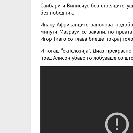
Саибари и Винисиус беа стрелците, уш
без победник.
Инаку Африканците започнаа подобро
минути Мазрауи се закани, но првата
Игор Тиаго со глава биеше покрај голо
И тогаш “екпслозија“, Диаз прекрасно
пред Алисон убаво го лобуваше со што