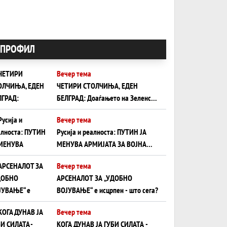
ПРОФИЛ
Вечер тема
ЧЕТИРИ СТОЛЧИЊА, ЕДЕН
БЕЛГРАД: Доаѓањето на Зеленски
ги открива тајните на политиката
Вечер тема
на балансирање на Вучиќ
Русија и реалноста: ПУТИН ЈА
МЕНУВА АРМИЈАТА ЗА ВОЈНА
ШТО ОСТАНУВА БЕЗ ФРОНТ
Вечер тема
АРСЕНАЛОТ ЗА „УДОБНО
ВОЈУВАЊЕ“ е исцрпен - што сега?
Вечер тема
КОГА ДУНАВ ЈА ГУБИ СИЛАТА -