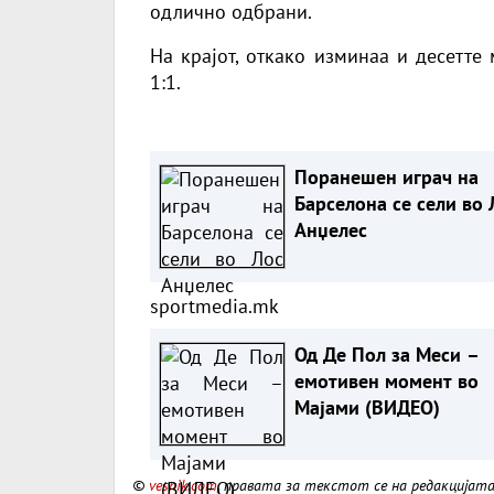
одлично одбрани.
На крајот, откако изминаа и десетте
1:1.
Поранешен играч на
Барселона се сели во 
Анџелес
sportmedia.mk
Од Де Пол за Меси –
емотивен момент во
Мајами (ВИДЕО)
©
vesnik.com
, правата за текстот се на редакцијат