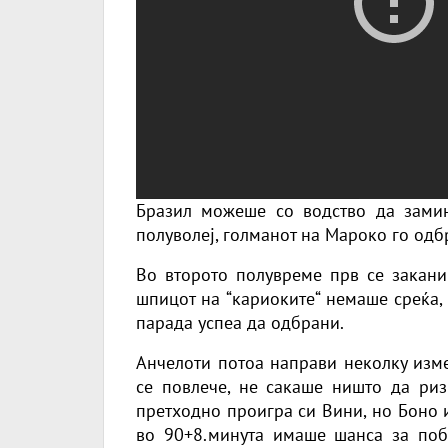
Бразил можеше со водство да замин
полуволеј, голманот на Мароко го одб
Во второто полувреме прв се закани 
шпицот на “кариоките“ немаше среќа,
парада успеа да одбрани.
Анчелоти потоа направи неколку изме
се повлече, не сакаше ништо да риз
претходно проигра си Вини, но Боно 
во 90+8.минута имаше шанса за побе