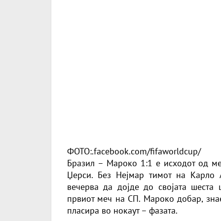
ФОТО:.facebook.com/fifaworldcup/
Бразил – Мароко 1:1 е исходот од ме
Џерси. Без Нејмар тимот на Карло 
вечерва да дојде до својата шеста 
првиот меч на СП. Мароко добар, зна
пласира во нокаут – фазата.