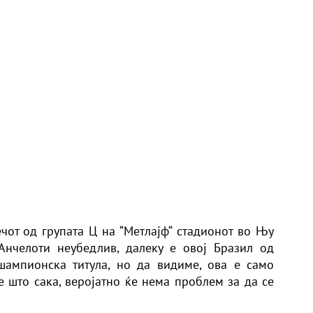
чот од групата Ц на “Метлајф“ стадионот во Њу
Анчелоти неубедлив, далеку е овој Бразил од
шампионска титула, но да видиме, ова е само
е што сака, веројатно ќе нема проблем за да се