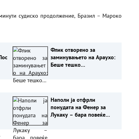
 минути судиско продолжение, Бразил – Мароко
Флик отворено за
Лос
заминувањето на Араухо:
Беше тешко…
Наполи ја отфрли
понудата на Фенер за
Лукаку – бара повеќе
пари!
а