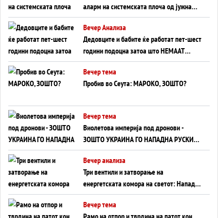
аларм на системската плоча од јужна
Германија до Црното Море...
Вечер Анализа
Дедовците и бабите ќе работат пет-шест
години подоцна затоа што НЕМААТ
ВНУЦИ ДА ГИ ЗАМЕНАТ
Вечер тема
Пробив во Сеута: МАРОКО, ЗОШТО?
Вечер тема
Виолетова империја под дронови -
ЗОШТО УКРАИНА ГО НАПАДНА РУСКИОТ
WILDBERRIES
Вечер анализа
Три вентили и затворање на
енергетската комора на светот: Нападот
во Суец најавува глобален енергетски
Вечер тема
инфаркт?
Рамо на отпор и тврдина на патот кон