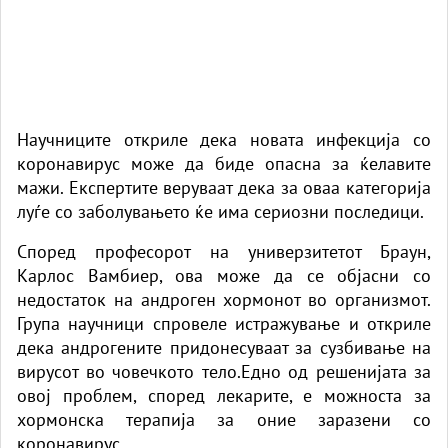
Научниците откриле дека новата инфекција со
коронавирус може да биде опасна за ќелавите
мажи. Експертите веруваат дека за оваа категорија
луѓе со заболувањето ќе има сериозни последици.
Според професорот на универзитетот Браун,
Карлос Вамбиер, ова може да се објасни со
недостаток на андроген хормонот во организмот.
Група научници спровеле истражување и откриле
дека андрогените придонесуваат за сузбивање на
вирусот во човечкото тело.Едно од решенијата за
овој проблем, според лекарите, е можноста за
хормонска терапија за оние заразени со
коронавирус.