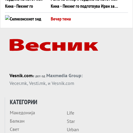
Кина - Пекинг го подготвува Иран за
американска копнена инвазија
Вечер тема
Силиконскиот ѕид веќе не е непробоен,
Кина го напаѓа последниот голем
монопол на Западот?
Вечер тема
Трамп тврди дека повторно „разговара“
со Иран - ваквите моменти се поопасни
од отворените закани
Вечер тема
Vesnik.com
Maxmedia Group:
е дел од
ДЛАБОКО УДОЛУ: Сметководствените
Vecer.mk
,
Vesti.mk
, и
Vesnik.com
трикови што го соборија ЕНРОН ги
применуваат гигантите за ВИ
Вечер тема
КАТЕГОРИИ
АТОМСКО ДОМИНО НА БЛИСКИОТ
Македонија
Life
ИСТОК
Балкан
Star
Вечер тема
Свет
Urban