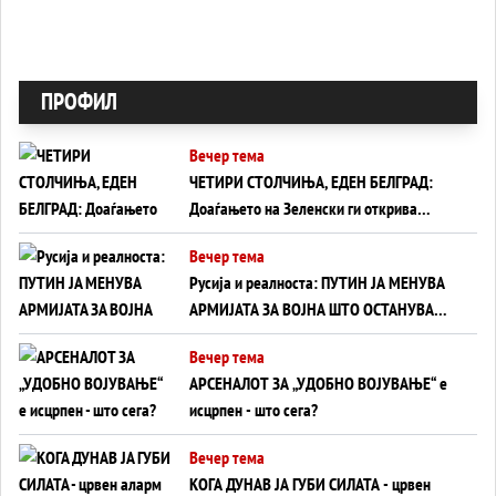
ПРОФИЛ
Вечер тема
ЧЕТИРИ СТОЛЧИЊА, ЕДЕН БЕЛГРАД:
Доаѓањето на Зеленски ги открива
тајните на политиката на балансирање
Вечер тема
на Вучиќ
Русија и реалноста: ПУТИН ЈА МЕНУВА
АРМИЈАТА ЗА ВОЈНА ШТО ОСТАНУВА
БЕЗ ФРОНТ
Вечер тема
АРСЕНАЛОТ ЗА „УДОБНО ВОЈУВАЊЕ“ е
исцрпен - што сега?
Вечер тема
КОГА ДУНАВ ЈА ГУБИ СИЛАТА - црвен