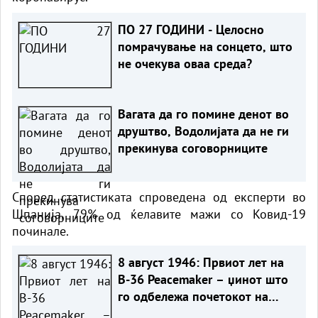
ПО 27 ГОДИНИ - Целосно
помрачување на сонцето, што
не очекува оваа среда?
Вагата да го помине денот во
друштво, Водолијата да не ги
прекинува соговорниците
Според статистиката спроведена од експерти во
Шпанија, 79% од ќелавите мажи со Ковид-19
починале.
8 август 1946: Првиот лет на
B-36 Peacemaker – џинот што
го одбележа почетокот на
Ладната војна