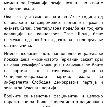
момент за Германија, земја позната по своите
стабилни влади.
Ова се случи само двапати во 75-те години од
основањето на современиот германски државен
ентитет. Сепак, спектакуларна поделба на тројната
коалиција на канцеларот Олаф Шолц беше
очекувана од повеќето и дочекана со одобрување
од многумина.
Имено, неодамнешното национално истражување
покажа дека мнозинството Германци сакаат крај
на оваа „семафор“ коалиција, именувана по боите
на партиите што ја сочинуваат - црвена за
Социјалдемократската партија, жолта за
либералната Слободна демократска партија и
зелена за Зелената партија.
Бројките се навистина фасцинантни и целосно
поразителни за Шолц - според истото национално