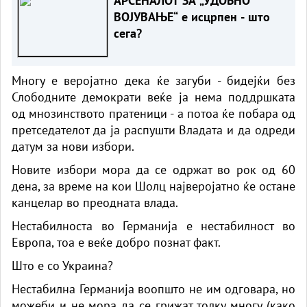
АРСЕНАЛОТ ЗА „УДОБНО
ВОЈУВАЊЕ“ е исцрпен - што
сега?
Многу е веројатно дека ќе загуби - бидејќи без
Слободните демократи веќе ја нема поддршката
од мнозинството пратеници - а потоа ќе побара од
претседателот да ја распушти Владата и да одреди
датум за нови избори.
Новите избори мора да се одржат во рок од 60
дена, за време на кои Шолц најверојатно ќе остане
канцелар во преодната влада.
Нестабилноста во Германија е нестабилност во
Европа, тоа е веќе добро познат факт.
Што е со Украина?
Нестабилна Германија воопшто не им одговара, но
можеби и не мора да се грижат толку многу (како