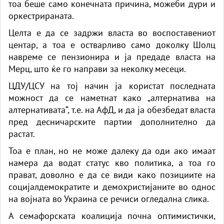
тоа беше само конечната причина, можеби дури и
оркестрираната.
Целта е да се задржи власта во воспоставениот
центар, а тоа е остварливо само доколку Шолц
навреме се пензионира и ја предаде власта на
Мерц, што ќе го направи за неколку месеци.
ЦДУ/ЦСУ на тој начин ја користат последната
можност да се наметнат како „алтернатива на
алтернативата“, т.е. на АфД, и да ја обезбедат власта
пред десничарските партии дополнително да
растат.
Тоа е план, но не може далеку да оди ако имаат
намера да водат статус кво политика, а тоа го
прават, доволно е да се види како позициите на
социјалдемократите и демохристијаните во однос
на војната во Украина се речиси огледална слика.
А семафорската коалиција почна оптимистички,