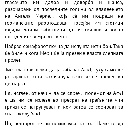
гласачите им дадоа и доверба и шанса,
разочарани од последните години од владеењето
на Ангела Меркел, која сè им подреди на
германските работодавци носејќи им стотици
илјади евтини работници од сиромашни и воено
погодените земји во светот.
Набрзо семафорот почна да испушта исти бои. Така
ќе биде и кога Мерц ќе ја преземе власта следната
пролет.
Тие планови нема да ја забават АфД, туку само ќе
ја зајакнат кога разочарувањето ќе се прелее во
центарот.
Единствениот начин да се спречи подемот на АфД
е да им се излезе во пресрет на граѓаните чии
грижи се натрупуваат и кои затоа се собираат за
спас околу АфД.
Но, центарот не ни помислува на тоа. Наместо да