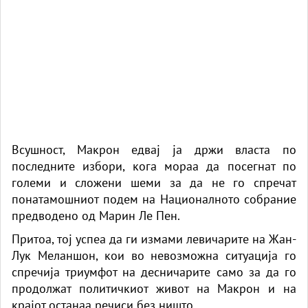
Всушност, Макрон едвај ја држи власта по
последните избори, кога мораа да посегнат по
големи и сложени шеми за да не го спречат
понатамошниот подем на Националното собрание
предводено од Марин Ле Пен.
Притоа, тој успеа да ги измами левичарите на Жан-
Лук Меланшон, кои во невозможна ситуација го
спречија триумфот на десничарите само за да го
продолжат политичкиот живот на Макрон и на
крајот останаа речиси без ништо.