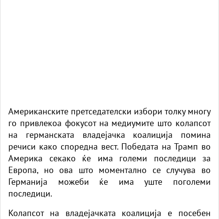
Американските претседателски избори толку многу
го привлекоа фокусот на медиумите што колапсот
на германската владејачка коалиција помина
речиси како споредна вест. Победата на Трамп во
Америка секако ќе има големи последици за
Европа, но ова што моментално се случува во
Германија можеби ќе има уште поголеми
последици.
Колапсот на владејачката коалиција е посебен