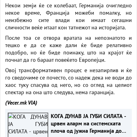
Некои земји ќе се колебаат, Германија очигледно
некое време, Франција можеби помалку, но
неизбежно сите влади кои имаат сегашни
сличности веќе итаат кон татнежот на историјата.
После тоа се отвора вратата на непознатото и
тешко е да се каже дали ќе биде релативно
подобро, но ќе биде поинаку, што на крајот ќе
почнат да го бараат повеќето Европејци.
Овој трансформативен процес е незапирлив и ќе
го сведочиме се почесто, со надеж дека не води до
хаос туку спасува од него, но со оглед на целиот
спектар на она што следува, нема гаранција.
(Vecer.mk
VIA)
КОГА ДУНАВ ЈА ГУБИ СИЛАТА -
црвен аларм на системската
плоча од јужна Германија до