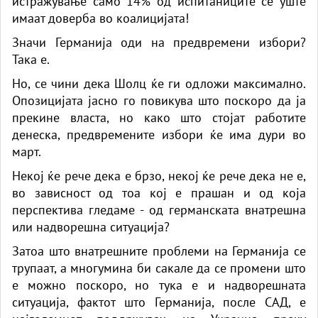
истражување само 14% од испитаниците се уште
имаат доверба во коалицијата!
Значи Германија оди на предвремени избори?
Така е.
Но, се чини дека Шолц ќе ги одложи максимално.
Опозицијата јасно го повикува што поскоро да ја
прекине власта, но како што стојат работите
денеска, предвремените избори ќе има дури во
март.
Некој ќе рече дека е брзо, некој ќе рече дека не е,
во зависност од тоа кој е прашан и од која
перспектива гледаме - од германската внатрешна
или надворешна ситуација?
Затоа што внатрешните проблеми на Германија се
трупаат, а многумина би сакале да се промени што
е можно поскоро, но тука е и надворешната
ситуација, фактот што Германија, после САД, е