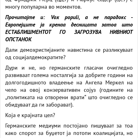
многу популарна во моментов.
Прочитајте и:
Vox populi, а не парадокс -
Европејците ја кренаа десницата затоа што
ЕСТАБЛИШМЕНТОТ ГО ЗАГРОЗУВА НИВНИОТ
ОПСТАНОК
Дали демохристијаните навистина се разликуваат
од социјалдемократите?
Дури и не, но германските гласачи очигледно
развиваат голема носталгија за добрите години на
долгогодишното владеење на Ангела Меркел на
чело на овој конзервативен сојуз (годините на
„политиката на отворени врати“ што очигледно се
обидуваат да ги заборават).
Која е крајната цел?
Германските медиуми постојано пишуваат за тоа
како спорот за буџетот ја потопи коалицијата, но