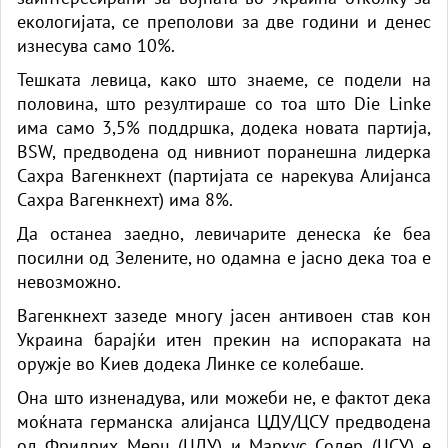
екологијата, се преполови за две години и денес
изнесува само 10%.
Тешката левица, како што знаеме, се подели на
половина, што резултираше со тоа што Die Linke
има само 3,5% поддршка, додека новата партија,
BSW, предводена од нивниот поранешна лидерка
Сахра Вагенкнехт (партијата се нарекува Алијанса
Сахра Вагенкнехт) има 8%.
Да останеа заедно, левичарите денеска ќе беа
посилни од Зелените, но одамна е јасно дека тоа е
невозможно.
Вагенкнехт зазеде многу јасен антивоен став кон
Украина барајќи итен прекин на испораката на
оружје во Киев додека Линке се колебаше.
Она што изненадува, или можеби не, е фактот дека
моќната германска алијанса ЦДУ/ЦСУ предводена
од Фридрих Мерц (ЦДУ) и Маркус Содер (ЦСУ) е