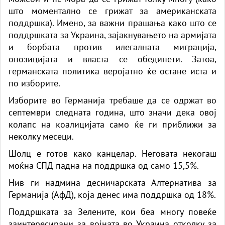
што моментално се грижат за американската
поддршка). Имено, за важни прашања како што се
поддршката за Украина, зајакнувањето на армијата
и борбата против илегалната миграција,
опозицијата и власта се обединети. Затоа,
германската политика веројатно ќе остане иста и
по изборите.
Изборите во Германија требаше да се одржат во
септември следната година, што значи дека овој
колапс на коалицијата само ќе ги приближи за
неколку месеци.
Шолц е готов како канцелар. Неговата некогаш
моќна СПД падна на поддршка од само 15,5%.
Нив ги надмина десничарската Алтернатива за
Германија (АфД), која денес има поддршка од 18%.
Поддршката за Зелените, кои беа многу повеќе
заинтересирани за војната во Украина отколку за