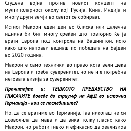
Студена војна против новиот концепт на
мултиполарност околу кој Русија, Кина, Индија и
многу други земји во светот
с
е собираат.
Истиот Макрон еден ден во блиска или далечна
иднина би бил многу среќен што повторно ќе ја
врати Европа под контрола на Вашингтон, исто
како што направи веднаш по победата на Бајден
во 2020 година.
Макрон е само технички во право кога вели дека
на Европа и треба суверенитет, но не и е потребна
неговата визија за суверенитет.
Прочитајте и:
ТЕШКОТО ПРЕДАВСТВО НА
ГЛАСАЧИТЕ доведе до триумф на АфД во источна
Германија - кои се последиците?
Но, да се вратиме во Германија. Таа никогаш не си
дозволила да мава и да вика толку гласно како
Макрон, но работи тивко и ефикасно да реализира