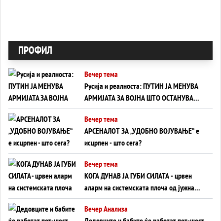
ПРОФИЛ
Вечер тема
Русија и реалноста: ПУТИН ЈА МЕНУВА
АРМИЈАТА ЗА ВОЈНА ШТО ОСТАНУВА
БЕЗ ФРОНТ
Вечер тема
АРСЕНАЛОТ ЗА „УДОБНО ВОЈУВАЊЕ“ е
исцрпен - што сега?
Вечер тема
КОГА ДУНАВ ЈА ГУБИ СИЛАТА - црвен
аларм на системската плоча од јужна
Германија до Црното Море...
Вечер Анализа
Дедовците и бабите ќе работат пет-шест