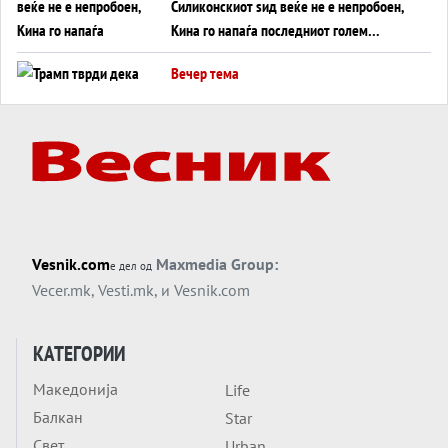
Силиконскиот ѕид веќе не е непробоен,
Кина го напаѓа последниот голем
монопол на Западот?
Вечер тема
Трамп тврди дека повторно „разговара“
со Иран - ваквите моменти се поопасни
од отворените закани
Вечер тема
ДЛАБОКО УДОЛУ: Сметководствените
трикови што го соборија ЕНРОН ги
применуваат гигантите за ВИ
Вечер тема
Vesnik.com
Maxmedia Group:
е дел од
АТОМСКО ДОМИНО НА БЛИСКИОТ
Vecer.mk
,
Vesti.mk
, и
Vesnik.com
ИСТОК
Вечер тема
КАТЕГОРИИ
ОД ШАХЕД ДО СВЕТСКА ВОЈНА?
Македонија
Life
Обвинувањето кон Русија го поврзува
Балкан
Блискиот Исток со украинското бојно
Star
Тема
поле?
Свет
Urban