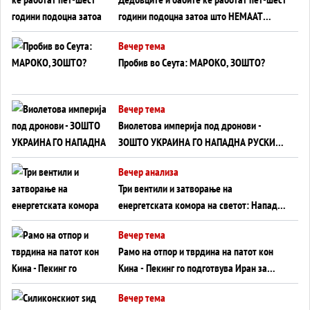
години подоцна затоа што НЕМААТ
ВНУЦИ ДА ГИ ЗАМЕНАТ
Вечер тема
Пробив во Сеута: МАРОКО, ЗОШТО?
Вечер тема
Виолетова империја под дронови -
ЗОШТО УКРАИНА ГО НАПАДНА РУСКИОТ
WILDBERRIES
Вечер анализа
Три вентили и затворање на
енергетската комора на светот: Нападот
во Суец најавува глобален енергетски
Вечер тема
инфаркт?
Рамо на отпор и тврдина на патот кон
Кина - Пекинг го подготвува Иран за
американска копнена инвазија
Вечер тема