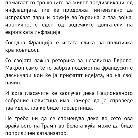
помагаат со трошоците за живот предизвикани од
инфлацијата, тие ќе продолжат интензивно да
испраќаат пари и оружје во Украина, а таа војна,
иронично, е еден од водечките двигатели на
европската инфлација.
Соседна Франција е истата слика за политичка
кратковидост.
Со својата лажна реторика за независна Европа,
Макрон само ќе го забрза подемот на француските
десничари кои ќе ја прифатат идејата, но на свој
начин.
И кога гласачите ќе заклучат дека Националното
собрание навистина има намера да ја спроведе
таа идеја, тоа ќе биде пресвртница.
Не треба ни да се споменува дека во сето ова
враќањето на Трамп во Белата куќа може да биде
поприличен катализатор.