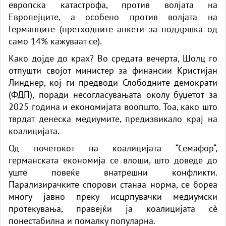
европска катастрофа, против волјата на
Европејците, а особено против волјата на
Германците (претходните анкети за поддршка од
само 14% кажуваат се).
Како дојде до крах? Во средата вечерта, Шолц го
отпушти својот министер за финансии Кристијан
Линднер, кој ги предводи Слободните демократи
(ФДП), поради несогласувањата околу буџетот за
2025 година и економијата воопшто. Тоа, како што
тврдат денеска медиумите, предизвикало крај на
коалицијата.
Од почетокот на коалицијата “Семафор“,
германската економија се влоши, што доведе до
уште повеќе внатрешни конфликти.
Парализирачките спорови станаа норма, се бореа
многу јавно преку исцрпувачки медиумски
протекувања, правејќи ја коалицијата сè
понестабилна и помалку популарна.