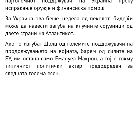
најголемиот поддржувач на Украина преку
испраќање оружје и финансиска помош.
За Украина ова беше „недела од пеколот“ бидејќи
може да навести загуба на клучните сојузници од
двете страни на Атлантикот.
Ако го изгубат Шолц од големите поддржувачи на
продолжувањето на војната, барем од силите на
ЕУ, им остана само Емануел Макрон, а тој е токму
типичниот политички актер предодреден за
следната голема есен.