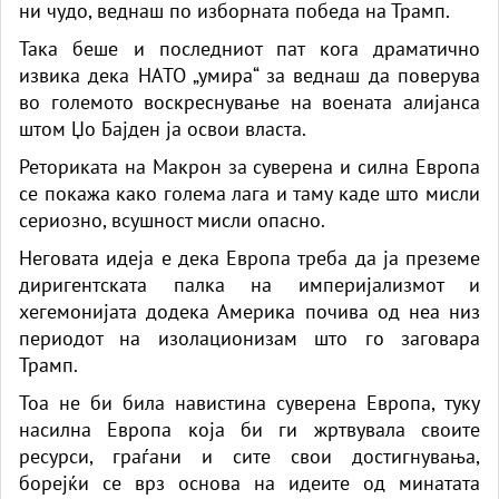
ни чудо, веднаш по изборната победа на Трамп.
Така беше и последниот пат кога драматично
извика дека НАТО „умира“ за веднаш да поверува
во големото воскреснување на воената алијанса
штом Џо Бајден ја освои власта.
Реториката на Макрон за суверена и силна Европа
се покажа како голема лага и таму каде што мисли
сериозно, всушност мисли опасно.
Неговата идеја е дека Европа треба да ја преземе
диригентската палка на империјализмот и
хегемонијата додека Америка почива од неа низ
периодот на изолационизам што го заговара
Трамп.
Тоа не би била навистина суверена Европа, туку
насилна Европа која би ги жртвувала своите
ресурси, граѓани и сите свои достигнувања,
борејќи се врз основа на идеите од минатата