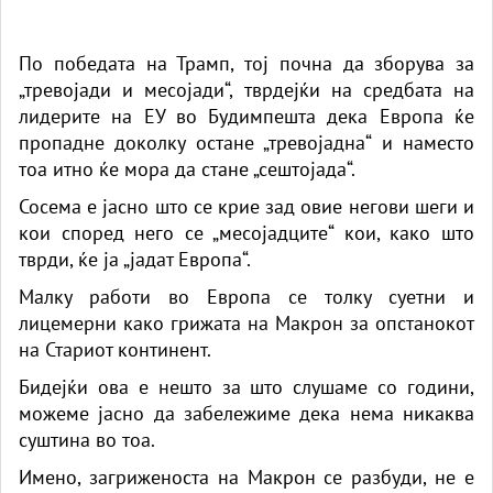
По победата на Трамп, тој почна да зборува за
„тревојади и месојади“, тврдејќи на средбата на
лидерите на ЕУ во Будимпешта дека Европа ќе
пропадне доколку остане „тревојадна“ и наместо
тоа итно ќе мора да стане „сештојада“.
Сосема е јасно што се крие зад овие негови шеги и
кои според него се „месојадците“ кои, како што
тврди, ќе ја „јадат Европа“.
Малку работи во Европа се толку суетни и
лицемерни како грижата на Макрон за опстанокот
на Стариот континент.
Бидејќи ова е нешто за што слушаме со години,
можеме јасно да забележиме дека нема никаква
суштина во тоа.
Имено, загриженоста на Макрон се разбуди, не е