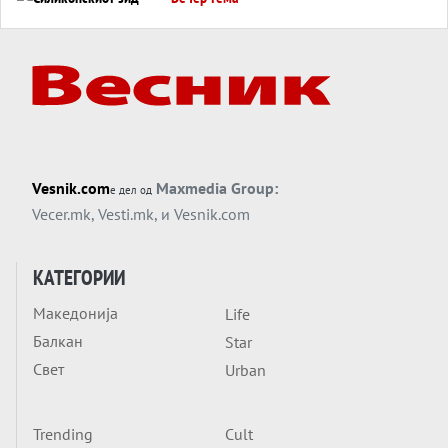
Силиконскиот ѕид веќе не е непробоен,
Кина го напаѓа последниот голем
монопол на Западот?
Вечер тема
Трамп тврди дека повторно „разговара“
со Иран - ваквите моменти се поопасни
од отворените закани
Вечер тема
Vesnik.com
Maxmedia Group:
е дел од
ДЛАБОКО УДОЛУ: Сметководствените
Vecer.mk
,
Vesti.mk
, и
Vesnik.com
трикови што го соборија ЕНРОН ги
применуваат гигантите за ВИ
Вечер тема
КАТЕГОРИИ
АТОМСКО ДОМИНО НА БЛИСКИОТ
Македонија
Life
ИСТОК
Балкан
Star
Вечер тема
Свет
Urban
ОД ШАХЕД ДО СВЕТСКА ВОЈНА?
Обвинувањето кон Русија го поврзува
Блискиот Исток со украинското бојно
Trending
Cult