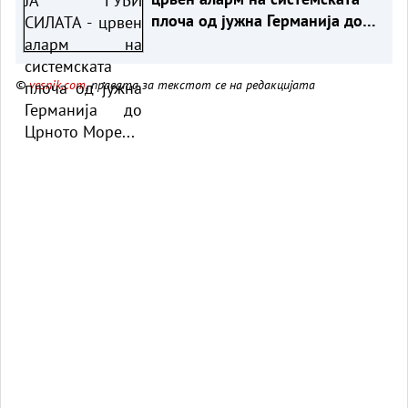
плоча од јужна Германија до
Црното Море...
©
vesnik.com
, правата за текстот се на редакцијата