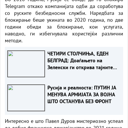
Telegram откако компанијата одби да соработува
со руските безбедносни служби. Наредбата за
блокирање беше укината во 2020 година, по две
години обиди за блокирање, кои услугата,
наводно, ги избегнувала користејќи различни
методи.
ЧЕТИРИ СТОЛЧИЊА, ЕДЕН
БЕЛГРАД: Доаѓањето на
Зеленски ги открива тајните
на политиката на
балансирање на Вучиќ
Русија и реалноста: ПУТИН ЈА
МЕНУВА АРМИЈАТА ЗА ВОЈНА
ШТО ОСТАНУВА БЕЗ ФРОНТ
Интересно е што Павел Дуров мистериозно успеал
да добие француско државјанство во 2021 година,