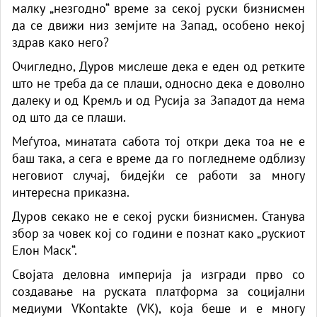
малку „незгодно“ време за секој руски бизнисмен
да се движи низ земјите на Запад, особено некој
здрав како него?
Очигледно, Дуров мислеше дека е еден од ретките
што не треба да се плаши, односно дека е доволно
далеку и од Кремљ и од Русија за Западот да нема
од што да се плаши.
Меѓутоа, минатата сабота тој откри дека тоа не е
баш така, а сега е време да го погледнеме одблизу
неговиот случај, бидејќи се работи за многу
интересна приказна.
Дуров секако не е секој руски бизнисмен. Станува
збор за човек кој со години е познат како „рускиот
Елон Маск“.
Својата деловна империја ја изгради прво со
создавање на руската платформа за социјални
медиуми VKontakte (VK), која беше и е многу