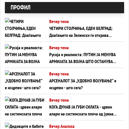
ПРОФИЛ
Вечер тема
ЧЕТИРИ СТОЛЧИЊА, ЕДЕН БЕЛГРАД:
Доаѓањето на Зеленски ги открива
тајните на политиката на балансирање
Вечер тема
на Вучиќ
Русија и реалноста: ПУТИН ЈА МЕНУВА
АРМИЈАТА ЗА ВОЈНА ШТО ОСТАНУВА
БЕЗ ФРОНТ
Вечер тема
АРСЕНАЛОТ ЗА „УДОБНО ВОЈУВАЊЕ“ е
исцрпен - што сега?
Вечер тема
КОГА ДУНАВ ЈА ГУБИ СИЛАТА - црвен
аларм на системската плоча од јужна
Германија до Црното Море...
Вечер Анализа