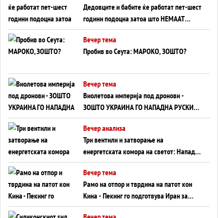
Дедовците и бабите ќе работат пет-шест
години подоцна затоа што НЕМААТ
ВНУЦИ ДА ГИ ЗАМЕНАТ
Вечер тема
Пробив во Сеута: МАРОКО, ЗОШТО?
Вечер тема
Виолетова империја под дронови -
ЗОШТО УКРАИНА ГО НАПАДНА РУСКИОТ
WILDBERRIES
Вечер анализа
Три вентили и затворање на
енергетската комора на светот: Нападот
во Суец најавува глобален енергетски
Вечер тема
инфаркт?
Рамо на отпор и тврдина на патот кон
Кина - Пекинг го подготвува Иран за
американска копнена инвазија
Вечер тема