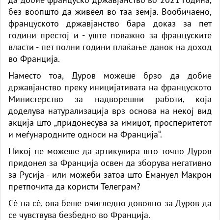
без воопшто да живеел во таа земја. Вообичаено,
француското државјанство бара доказ за пет
години престој и - уште поважно за француските
власти - пет полни години плаќање данок на доход
во Франција.
Наместо тоа, Дуров можеше брзо да добие
државјанство преку иницијативата на француското
Министерство за надворешни работи, која
доделува натурализација врз основа на некој вид
акција што „придонесува за имиџот, просперитетот
и меѓународните односи на Франција“.
Никој не можеше да артикулира што точно Дуров
придонел за Франција освен да зборува негативно
за Русија - или можеби затоа што Емануел Макрон
претпочита да користи Телеграм?
Сè на сè, ова беше очигледно доволно за Дуров да
се чувствува безбедно во Франција.