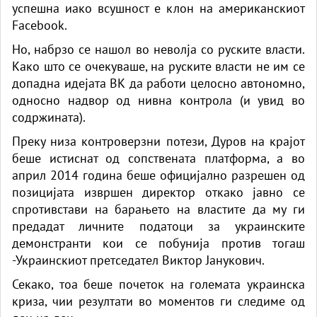
успешна иако всушност е клон на американскиот
Facebook.
Но, набрзо се нашол во неволја со руските власти.
Како што се очекуваше, на руските власти не им се
допадна идејата ВК да работи целосно автономно,
односно надвор од нивна контрола (и увид во
содржината).
Преку низа контроверзни потези, Дуров на крајот
беше истиснат од сопствената платформа, а во
април 2014 година беше официјално разрешен од
позицијата извршен директор откако јавно се
спротивстави на барањето на властите да му ги
предадат личните податоци за украинските
демонстранти кои се побунија против тогаш
-Украинскиот претседател Виктор Јанукович.
Секако, тоа беше почеток на големата украинска
криза, чии резултати во моментов ги следиме од