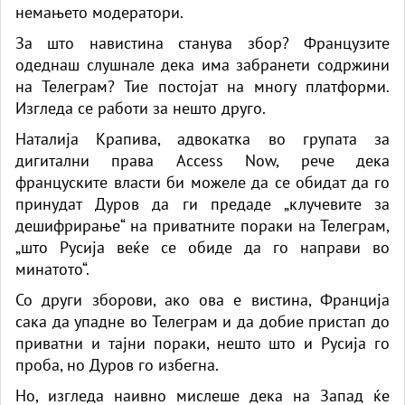
немањето модератори.
За што навистина станува збор? Французите
одеднаш слушнале дека има забранети содржини
на Телеграм? Тие постојат на многу платформи.
Изгледа се работи за нешто друго.
Наталија Крапива, адвокатка во групата за
дигитални права Access Now, рече дека
француските власти би можеле да се обидат да го
принудат Дуров да ги предаде „клучевите за
дешифрирање“ на приватните пораки на Телеграм,
„што Русија веќе се обиде да го направи во
минатото“.
Со други зборови, ако ова е вистина, Франција
сака да упадне во Телеграм и да добие пристап до
приватни и тајни пораки, нешто што и Русија го
проба, но Дуров го избегна.
Но, изгледа наивно мислеше дека на Запад ќе