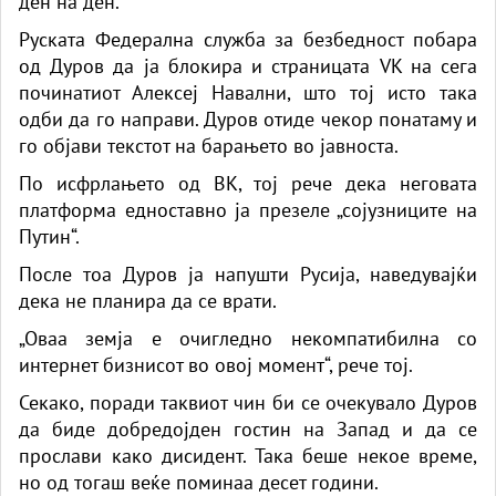
ден на ден.
Руската Федерална служба за безбедност побара
од Дуров да ја блокира и страницата VK на сега
починатиот Алексеј Навални, што тој исто така
одби да го направи. Дуров отиде чекор понатаму и
го објави текстот на барањето во јавноста.
По исфрлањето од ВК, тој рече дека неговата
платформа едноставно ја презеле „сојузниците на
Путин“.
После тоа Дуров ја напушти Русија, наведувајќи
дека не планира да се врати.
„Оваа земја е очигледно некомпатибилна со
интернет бизнисот во овој момент“, рече тој.
Секако, поради таквиот чин би се очекувало Дуров
да биде добредојден гостин на Запад и да се
прослави како дисидент. Така беше некое време,
но од тогаш веќе поминаа десет години.