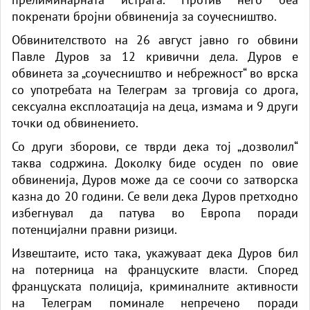
покренати бројни обвиненија за соучесништво.
Обвинителството на 26 август јавно го обвини
Павле Дуров за 12 кривични дела. Дуров е
обвинета за „соучесништво и небрежност“ во врска
со употребата на Телеграм за трговија со дрога,
сексуална експлоатација на деца, измама и 9 други
точки од обвинението.
Со други зборови, се тврди дека тој „дозволил“
таква содржина. Доколку биде осуден по овие
обвиненија, Дуров може да се соочи со затворска
казна до 20 години. Се вели дека Дуров претходно
избегнувал да патува во Европа поради
потенцијални правни ризици.
Извештаите, исто така, укажуваат дека Дуров бил
на потерница на француските власти. Според
француската полиција, криминалните активности
на Телеграм поминале непречено поради