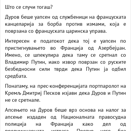
Што се случи тогаш?
Дуров беше уапсен од службеници на француската
канцеларија за борба против измами, која е
поврзана со француската царинска управа.
Интересен е податокот дека тој е уапсен по
пристигнувањето во Франција од Азербејџан.
Имено, се шпекулира дека таму се сретнал со
Владимир Путин, иако извор поврзан со руските
безбедносни сили тврди дека Путин ја одбил
средбата.
Понатаму, на прес-конференцијата портпаролот на
Кремљ Дмитриј Песков изјави дека Дуров и Путин
не се сретнале.
Апсењето на Дуров беше врз основа на налог за
апсење издаден од Националната правосудна
полиција на Франција како дел од
прелиминарната истрага. Против него беа