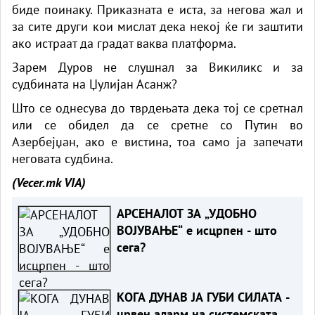
биде поинаку. Приказната е иста, за негова жал и
за сите други кои мислат дека некој ќе ги заштити
ако истраат да градат ваква платформа.
Зарем Дуров не слушнал за Викиликс и за
судбината на Џулијан Асанж?
Што се однесува до тврдењата дека тој се сретнал
или се обидел да се сретне со Путин во
Азербејџан, ако е вистина, тоа само ја запечати
неговата судбина.
(Vecer.mk
VIA)
АРСЕНАЛОТ ЗА „УДОБНО
ВОЈУВАЊЕ“ е исцрпен - што
сега?
КОГА ДУНАВ ЈА ГУБИ СИЛАТА -
црвен аларм на системската