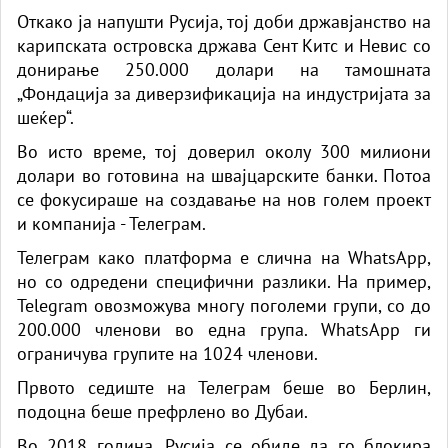
Откако ја напушти Русија, тој доби државјанство на
карипската островска држава Сент Китс и Невис со
донирање 250.000 долари на тамошната
„Фондација за диверзификација на индустријата за
шеќер“.
Во исто време, тој доверил околу 300 милиони
долари во готовина на швајцарските банки. Потоа
се фокусираше на создавање на нов голем проект
и компанија - Телеграм.
Телеграм како платформа е слична на WhatsApp,
но со одредени специфични разлики. На пример,
Telegram овозможува многу поголеми групи, со до
200.000 членови во една група. WhatsApp ги
ограничува групите на 1024 членови.
Првото седиште на Телеграм беше во Берлин,
подоцна беше префрлено во Дубаи.
Во 2018 година, Русија се обиде да го блокира