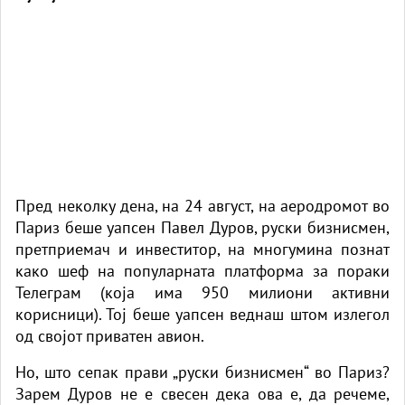
Пред неколку дена, на 24 август, на аеродромот во
Париз беше уапсен Павел Дуров, руски бизнисмен,
претприемач и инвеститор, на многумина познат
како шеф на популарната платформа за пораки
Телеграм (која има 950 милиони активни
корисници). Тој беше уапсен веднаш штом излегол
од својот приватен авион.
Но, што сепак прави „руски бизнисмен“ во Париз?
Зарем Дуров не е свесен дека ова е, да речеме,