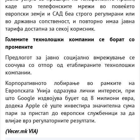
каде што телефонските мрежи во повеќето
европски земји и САД беа строго регулирани или
во државна сопственост, и повторно имаа јавна
тарифа достапна за секој корисник.
Големите технолошки компании се борат со
промените
Предлогот за јавно социјално вмрежување се
соочува со отпор од етаблираните технолошки
компании.
Корпоративното лобирање во рамките на
Европската Унија одразува лични интереси, при
што Google издвојува буџет од 8 милиони евра,
додека Apple сè уште инвестира значителна сума
пари за пристап до европски службеници за да
влијае врз регулаторните резултати.
(Vecer.mk
VIA)