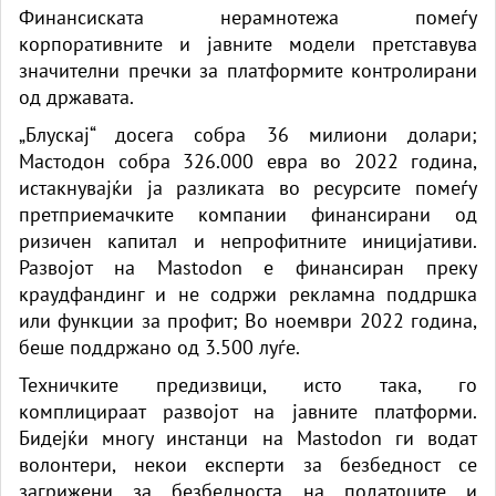
Финансиската нерамнотежа помеѓу
корпоративните и јавните модели претставува
значителни пречки за платформите контролирани
од државата.
„Блускај“ досега собра 36 милиони долари;
Мастодон собра 326.000 евра во 2022 година,
истакнувајќи ја разликата во ресурсите помеѓу
претприемачките компании финансирани од
ризичен капитал и непрофитните иницијативи.
Развојот на Mastodon е финансиран преку
краудфандинг и не содржи рекламна поддршка
или функции за профит; Во ноември 2022 година,
беше поддржано од 3.500 луѓе.
Техничките предизвици, исто така, го
комплицираат развојот на јавните платформи.
Бидејќи многу инстанци на Mastodon ги водат
волонтери, некои експерти за безбедност се
загрижени за безбедноста на податоците и