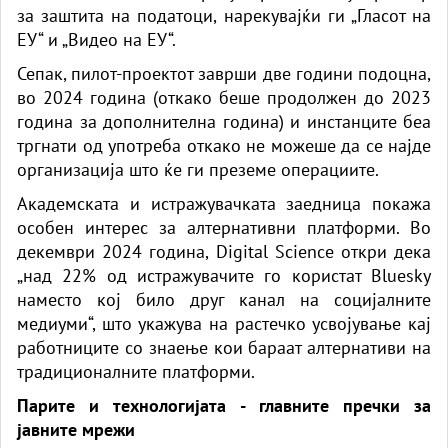
за заштита на податоци, нарекувајќи ги „Гласот на
ЕУ“ и „Видео на ЕУ“.
Сепак, пилот-проектот заврши две години подоцна,
во 2024 година (откако беше продолжен до 2023
година за дополнителна година) и инстанците беа
тргнати од употреба откако не можеше да се најде
организација што ќе ги преземе операциите.
Академската и истражувачката заедница покажа
особен интерес за алтернативни платформи. Во
декември 2024 година, Digital Science откри дека
„над 22% од истражувачите го користат Bluesky
наместо кој било друг канал на социјалните
медиуми“, што укажува на растечко усвојување кај
работниците со знаење кои бараат алтернативи на
традиционалните платформи.
Парите и технологијата - главните пречки за
јавните мрежи