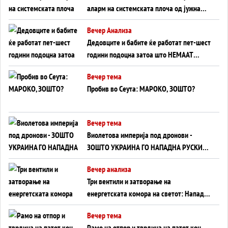
аларм на системската плоча од јужна
Германија до Црното Море...
Вечер Анализа
Дедовците и бабите ќе работат пет-шест
години подоцна затоа што НЕМААТ
ВНУЦИ ДА ГИ ЗАМЕНАТ
Вечер тема
Пробив во Сеута: МАРОКО, ЗОШТО?
Вечер тема
Виолетова империја под дронови -
ЗОШТО УКРАИНА ГО НАПАДНА РУСКИОТ
WILDBERRIES
Вечер анализа
Три вентили и затворање на
енергетската комора на светот: Нападот
во Суец најавува глобален енергетски
Вечер тема
инфаркт?
Рамо на отпор и тврдина на патот кон