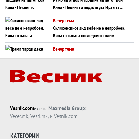
Кина - Пекинг го подготвува Иран за
американска копнена инвазија
Вечер тема
Силиконскиот ѕид веќе не е непробоен,
Кина го напаѓа последниот голем
монопол на Западот?
Вечер тема
Трамп тврди дека повторно „разговара“
со Иран - ваквите моменти се поопасни
од отворените закани
Вечер тема
ДЛАБОКО УДОЛУ: Сметководствените
трикови што го соборија ЕНРОН ги
применуваат гигантите за ВИ
Вечер тема
Vesnik.com
Maxmedia Group:
е дел од
АТОМСКО ДОМИНО НА БЛИСКИОТ
Vecer.mk
,
Vesti.mk
, и
Vesnik.com
ИСТОК
Вечер тема
КАТЕГОРИИ