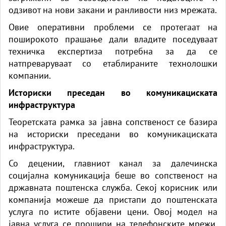
одзивот на нови закани и ранливости низ мрежата.
Овие оперативни проблеми се протегаат на
поширокото прашање дали владите поседуваат
техничка експертиза потребна за да се
натпреваруваат со етаблираните технолошки
компании.
Историски преседан во комуникациската
инфраструктура
Теоретската рамка за јавна сопственост се базира
на историски преседани во комуникациската
инфраструктура.
Со децении, главниот канал за далечинска
социјална комуникација беше во сопственост на
државната поштенска служба. Секој корисник или
компанија можеше да пристапи до поштенската
услуга по истите објавени цени. Овој модел на
јавна услуга се прошири на телефонските мрежи,