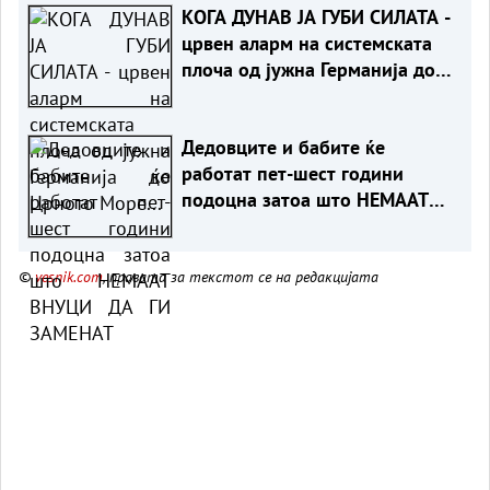
КОГА ДУНАВ ЈА ГУБИ СИЛАТА -
црвен аларм на системската
плоча од јужна Германија до
Црното Море...
Дедовците и бабите ќе
работат пет-шест години
подоцна затоа што НЕМААТ
ВНУЦИ ДА ГИ ЗАМЕНАТ
©
vesnik.com
, правата за текстот се на редакцијата