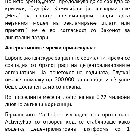
Во исто време, „Мета“ продолжува да се соочува со
критики, бидејќи Комисијата ја информираше
„Мета“ за своите прелиминарни наоди дека
нејзиниот модел на рекламирање „плати или
прифати“ не е во согласност со Законот за
дигитални пазари.
Алтернативните мрежи привлекуваат
Европскиот дискурс за јавните социјални мрежи се
совпадна со брзиот раст на децентрализираните
алтернативи. На почетокот на годината, Блускај
имаше помалку од 200.000 корисници и сè уште
беше достапен само со покана.
Во последните месеци, достигна над 6,22 милиони
дневно активни корисници.
Германскиот Mastodon, изграден врз протоколот
ActivityPub со отворен код, се етаблираше како
водечка децентрализирана платформа со 1