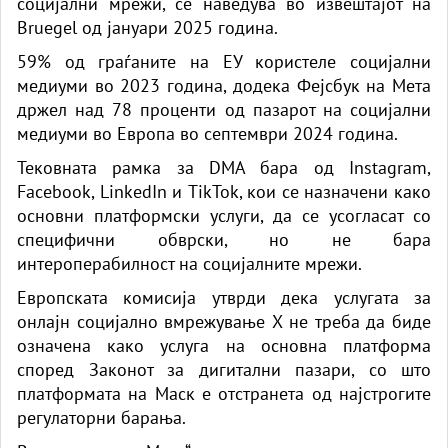
социјални мрежи, се наведува во извештајот на
Bruegel од јануари 2025 година.
59% од граѓаните на ЕУ користеле социјални
медиуми во 2023 година, додека Фејсбук на Мета
држел над 78 проценти од пазарот на социјални
медиуми во Европа во септември 2024 година.
Тековната рамка за DMA бара од Instagram,
Facebook, LinkedIn и TikTok, кои се назначени како
основни платформски услуги, да се усогласат со
специфични обврски, но не бара
интероперабилност на социјалните мрежи.
Европската комисија утврди дека услугата за
онлајн социјално вмрежување X не треба да биде
означена како услуга на основна платформа
според Законот за дигитални пазари, со што
платформата на Маск е отстранета од најстрогите
регулаторни барања.