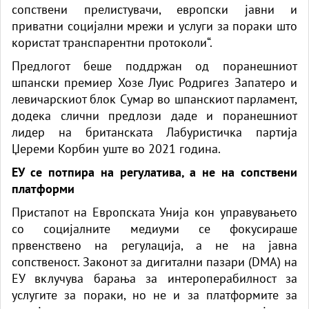
сопствени прелистувачи, европски јавни и
приватни социјални мрежи и услуги за пораки што
користат транспарентни протоколи“.
Предлогот беше поддржан од поранешниот
шпански премиер Хозе Луис Родригез Запатеро и
левичарскиот блок Сумар во шпанскиот парламент,
додека слични предлози даде и поранешниот
лидер на британската Лабуристичка партија
Џереми Корбин уште во 2021 година.
ЕУ се потпира на регулатива, а не на сопствени
платформи
Пристапот на Европската Унија кон управувањето
со социјалните медиуми се фокусираше
првенствено на регулација, а не на јавна
сопственост. Законот за дигитални пазари (DMA) на
ЕУ вклучува барања за интероперабилност за
услугите за пораки, но не и за платформите за