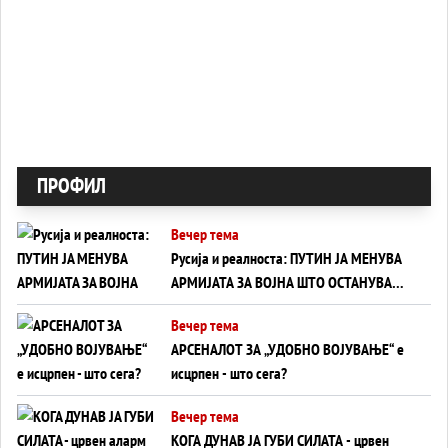
ПРОФИЛ
Вечер тема
Русија и реалноста: ПУТИН ЈА МЕНУВА
АРМИЈАТА ЗА ВОЈНА ШТО ОСТАНУВА
БЕЗ ФРОНТ
Вечер тема
АРСЕНАЛОТ ЗА „УДОБНО ВОЈУВАЊЕ“ е
исцрпен - што сега?
Вечер тема
КОГА ДУНАВ ЈА ГУБИ СИЛАТА - црвен