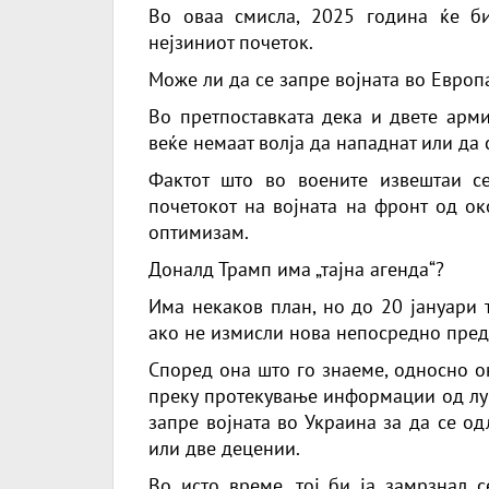
Во оваа смисла, 2025 година ќе би
нејзиниот почеток.
Може ли да се запре војната во Евро
Во претпоставката дека и двете арм
веќе немаат волја да нападнат или да 
Фактот што во воените извештаи с
почетокот на војната на фронт од ок
оптимизам.
Доналд Трамп има „тајна агенда“?
Има некаков план, но до 20 јануари 
ако не измисли нова непосредно пред 
Според она што го знаеме, односно о
преку протекување информации од луѓе
запре војната во Украина за да се о
или две децении.
Во исто време, тој би ја замрзнал с