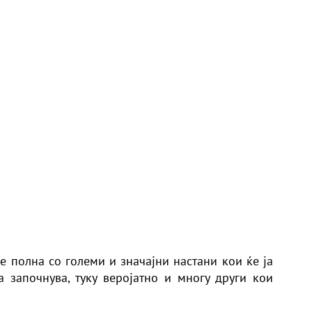
е полна со големи и значајни настани кои ќе ја
 започнува, туку веројатно и многу други кои