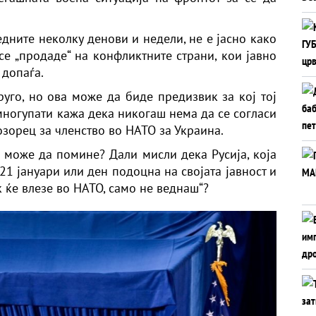
дните неколку денови и недели, не е јасно како
е „продаде“ на конфликтните страни, кои јавно
 допаѓа.
руго, но ова може да биде предизвик за кој тој
многупати кажа дека никогаш нема да се согласи
озорец за членство во НАТО за Украина.
а може да помине? Дали мисли дека Русија, која
21 јануари или ден подоцна на својата јавност и
к ќе влезе во НАТО, само не веднаш“?