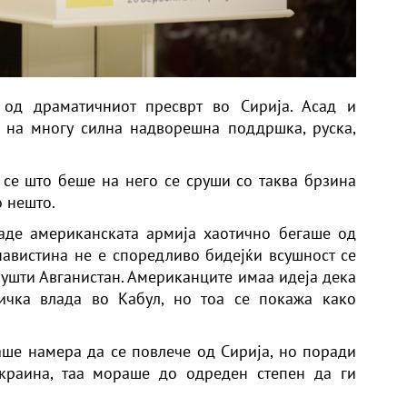
 од драматичниот пресврт во Сирија. Асад и
 на многу силна надворешна поддршка, руска,
и, се што беше на него се сруши со таква брзина
о нешто.
каде американската армија хаотично бегаше од
навистина не е споредливо бидејќи всушност се
пушти Авганистан. Американците имаа идеја дека
тичка влада во Кабул, но тоа се покажа како
маше намера да се повлече од Сирија, но поради
Украина, таа мораше до одреден степен да ги