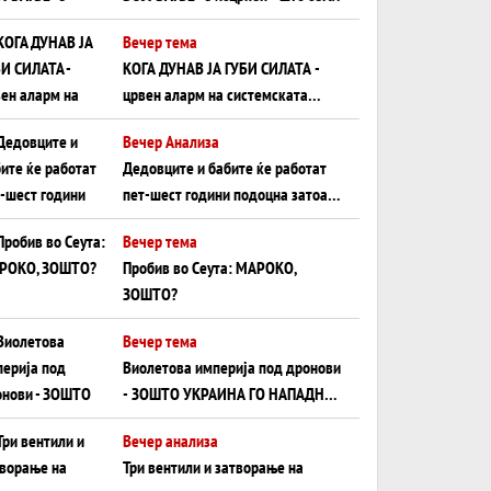
Вечер тема
КОГА ДУНАВ ЈА ГУБИ СИЛАТА -
црвен аларм на системската
плоча од јужна Германија до
Вечер Анализа
Црното Море...
Дедовците и бабите ќе работат
пет-шест години подоцна затоа
што НЕМААТ ВНУЦИ ДА ГИ
Вечер тема
ЗАМЕНАТ
Пробив во Сеута: МАРОКО,
ЗОШТО?
Вечер тема
Виолетова империја под дронови
- ЗОШТО УКРАИНА ГО НАПАДНА
РУСКИОТ WILDBERRIES
Вечер анализа
Три вентили и затворање на