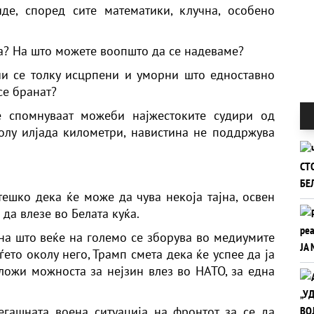
де, според сите математики, клучна, особено
па? На што можете воопшто да се надеваме?
ии се толку исцрпени и уморни што едноставно
се бранат?
е спомнуваат можеби најжестоките судири од
олу илјада километри, навистина не поддржува
тешко дека ќе може да чува некоја тајна, освен
да влезе во Белата куќа.
на што веќе на големо се зборува во медиумите
то околу него, Трамп смета дека ќе успее да ја
дложи можноста за нејзин влез во НАТО, за една
егашната воена ситуација на фронтот за се да