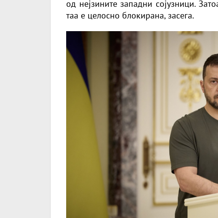
од нејзините западни сојузници. Зато
таа е целосно блокирана, засега.