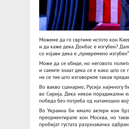
Можеме да го свртиме истото кон Кие
и да каже дека Донбас е изгубен? Да
со изјави дека е „привремено изгубен“
Може да се обиде, но неговото полит
и самите знаат дека се е како што се п
не се тие што изговориле таков преда
Во вакво сценарио, Русија најмногу би
во Сирија. Дека некои порадикални е
победа без потреба од натамошно вој
Во Украина би имало актери кои бр
преориентирале кон Москва, но такв
пробијат густата разузнавачка одбра