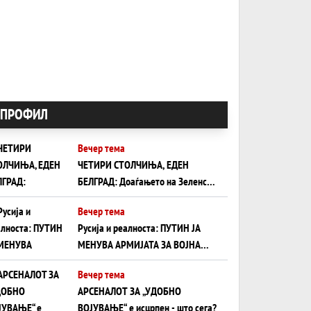
ПРОФИЛ
Вечер тема
ЧЕТИРИ СТОЛЧИЊА, ЕДЕН
БЕЛГРАД: Доаѓањето на Зеленски
ги открива тајните на политиката
Вечер тема
на балансирање на Вучиќ
Русија и реалноста: ПУТИН ЈА
МЕНУВА АРМИЈАТА ЗА ВОЈНА
ШТО ОСТАНУВА БЕЗ ФРОНТ
Вечер тема
АРСЕНАЛОТ ЗА „УДОБНО
ВОЈУВАЊЕ“ е исцрпен - што сега?