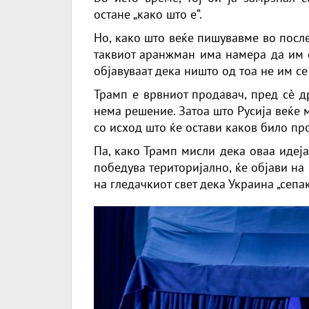
остане „како што е“.
Но, како што веќе пишувавме во после
таквиот аранжман има намера да им с
објавуваат дека ништо од тоа не им се
Трамп е врвниот продавач, пред сè д
нема решение. Затоа што Русија веќе 
со исход што ќе остави каков било пр
Па, како Трамп мисли дека оваа идеј
победува територијално, ќе објави на 
на гледачкиот свет дека Украина „сепа