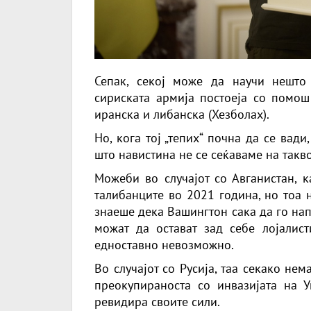
Сепак, секој може да научи нешто
сириската армија постоеја со помош
иранска и либанска (Хезболах).
Но, кога тој „тепих“ почна да се вад
што навистина не се сеќаваме на такв
Можеби во случајот со Авганистан, 
талибанците во 2021 година, но тоа 
знаеше дека Вашингтон сака да го на
можат да остават зад себе лојалис
едноставно невозможно.
Во случајот со Русија, таа секако не
преокупираноста со инвазијата на 
ревидира своите сили.