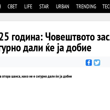
Н
СВЕТ
LIFE
STAR
URBAN
TRENDING
TE
 година: Човештвото зас
гурно дали ќе ја добие