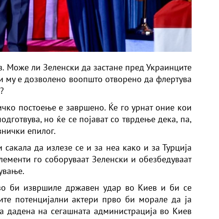
в. Може ли Зеленски да застане пред Украинците
ли му е дозволено воопшто отворено да флертува
?
ичко постоење е завршено. Ќе го урнат оние кои
одготвува, но ќе се појават со тврдење дека, па,
внички епилог.
 сакала да излезе се и за неа како и за Турција
лементи го соборуваат Зеленски и обезбедуваат
ување.
зо би извршиле државен удар во Киев и би се
ите потенцијални актери прво би морале да ја
на дадена на сегашната администрација во Киев