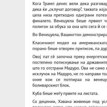
Кога Трамп денес вели дека разговар
дека ќе „склучат договор“, таквата изј
цела низа претходно одиграни потези
финалето.
Венецуела
беше првиот чи
полигон за обука за она што сега ѝ се
Во Венецуела, Вашингтон демонстрира
Класичниот модел на американскат
порано беше отворен притисок, па ду
Овој пат сè започна преку
енергетск
постепено потиснување на државните
што го отстрани Мадуро. Ова не само 
исклучок на Мадуро, не го направи тоа
оние кои се потпираа на венецу
боливарскиот блок.
Куба беше меѓу првите на листата.
Со децении, Хавана живееше под усл