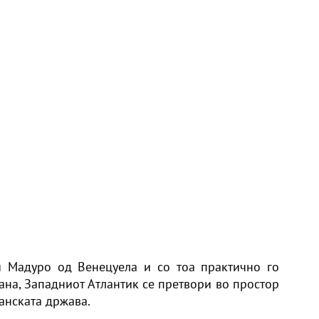
и Мадуро од Венецуела и со тоа практично го
ана, Западниот Атлантик се претвори во простор
анската држава.