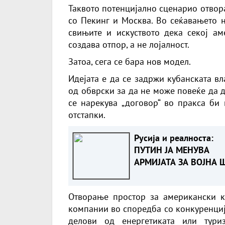
Таквото потенцијално сценарио отвор
со Пекинг и Москва. Во сеќавањето н
свињите и искуството дека секој а
создава отпор, а не лојалност.
Затоа, сега се бара нов модел.
Идејата е да се задржи кубанската вл
од обврски за да не може повеќе да 
се нарекува „договор“ во пракса би
отстапки.
Русија и реалноста:
ПУТИН ЈА МЕНУВА
АРМИЈАТА ЗА ВОЈНА 
ОСТАНУВА БЕЗ ФРОН
Отворање простор за американски к
компании во споредба со конкуренциј
делови од енергетиката или тури