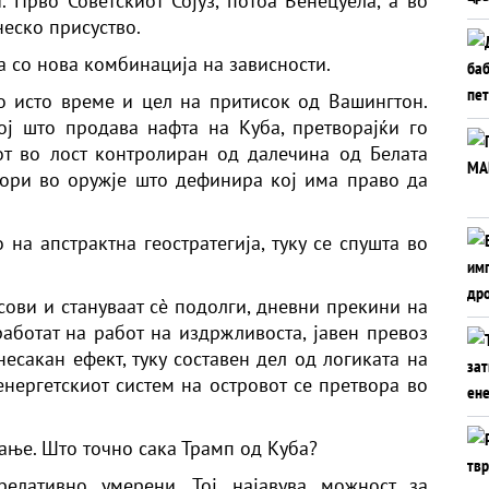
 Прво Советскиот Сојуз, потоа Венецуела, а во
еско присуство.
а со нова комбинација на зависности.
о исто време и цел на притисок од Вашингтон.
ој што продава нафта на Куба, претворајќи го
от во лост контролиран од далечина од Белата
вори во оружје што дефинира кој има право да
 на апстрактна геостратегија, туку се спушта во
сови и стануваат сè подолги, дневни прекини на
работат на работ на издржливоста, јавен превоз
несакан ефект, туку составен дел од логиката на
енергетскиот систем на островот се претвора во
ање. Што точно сака Трамп од
Куба?
релативно умерени. Тој најавува можност за