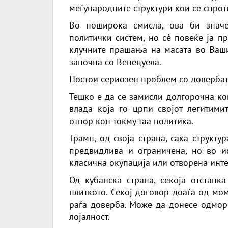
меѓународните структури кои се спрот
Во поширока смисла, ова би знач
политички систем, но сè повеќе ја п
клучните прашања на масата во Ваши
започна со Венецуела.
Постои сериозен проблем со довербата
Тешко е да се замисли долгорочна ко
влада која го црпи својот легитимит
отпор кон токму таа политика.
Трамп, од своја страна, сака структу
предвидлива и ограничена, но во и
класична окупација или отворена инте
Од кубанска страна, секоја отстапк
плиткото. Секој договор доаѓа од мо
раѓа доверба. Може да донесе одмор 
лојалност.