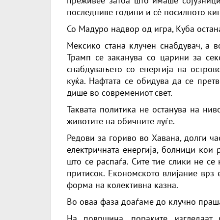
преживее затоа што имаше сојузници.
последниве години и сè посилното кин
Со Мадуро надвор од игра, Куба остан
Мексико стана клучен снабдувач, а в
Трамп се заканува со царини за сек
снабдувањето со енергија на остров
куќа. Нафтата се обидува да се прет
дише во современиот свет.
Таквата политика не останува на ниво
животите на обичните луѓе.
Редови за гориво во Хавана, долги ча
електричната енергија, болници кои 
што се распаѓа. Сите тие слики не се 
притисок. Економското влијание врз 
форма на колективна казна.
Во оваа фаза доаѓаме до клучно праш
На површина, пораките изгледаат 