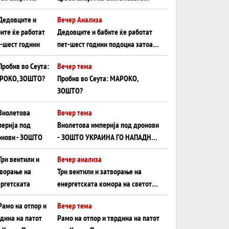
плоча од јужна Германија до
Вечер Анализа
Црното Море...
Дедовците и бабите ќе работат
пет-шест години подоцна затоа
што НЕМААТ ВНУЦИ ДА ГИ
Вечер тема
ЗАМЕНАТ
Пробив во Сеута: МАРОКО,
ЗОШТО?
Вечер тема
Виолетова империја под дронови
- ЗОШТО УКРАИНА ГО НАПАДНА
РУСКИОТ WILDBERRIES
Вечер анализа
Три вентили и затворање на
енергетската комора на светот:
Нападот во Суец најавува
Вечер тема
глобален енергетски инфаркт?
Рамо на отпор и тврдина на патот