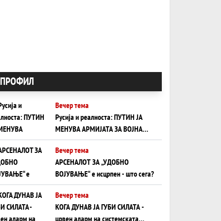
ПРОФИЛ
Вечер тема
Русија и реалноста: ПУТИН ЈА
МЕНУВА АРМИЈАТА ЗА ВОЈНА
ШТО ОСТАНУВА БЕЗ ФРОНТ
Вечер тема
АРСЕНАЛОТ ЗА „УДОБНО
ВОЈУВАЊЕ“ е исцрпен - што сега?
Вечер тема
КОГА ДУНАВ ЈА ГУБИ СИЛАТА -
црвен аларм на системската