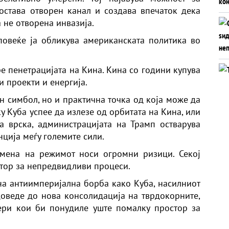
, остава отворен канал и создава впечаток дека
 не отворена инвазија.
 повеќе ја обликува американската политика во
ре пенетрацијата на Кина. Кина со години купува
и проекти и енергија.
ен симбол, но и практична точка од која може да
у Куба успее да излезе од орбитата на Кина, или
а врска, администрацијата на Трамп остварува
ција меѓу големите сили.
омена на режимот носи огромни ризици. Секој
стор за непредвидливи процеси.
 на антиимперијална борба како Куба, насилниот
оведе до нова консолидација на тврдокорните,
ери кои би понудиле уште помалку простор за