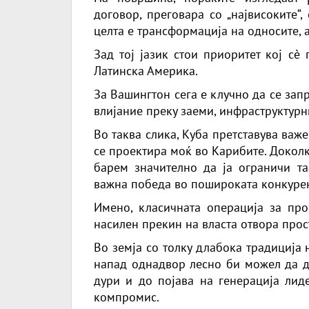
договор, преговара со „највисоките“
целта е трансформација на односите, а
Зад тој јазик стои приоритет кој сè
Латинска Америка.
За Вашингтон сега е клучно да се зап
влијание преку заеми, инфраструктурн
Во таква слика, Куба претставува важ
се проектира моќ во Карибите. Доколк
барем значително да ја ограничи та
важна победа во пошироката конкурен
Имено, класичната операција за пр
насилен прекин на власта отвора про
Во земја со толку длабока традиција
напад однадвор лесно би можел да д
дури и до појава на генерација лид
компромис.