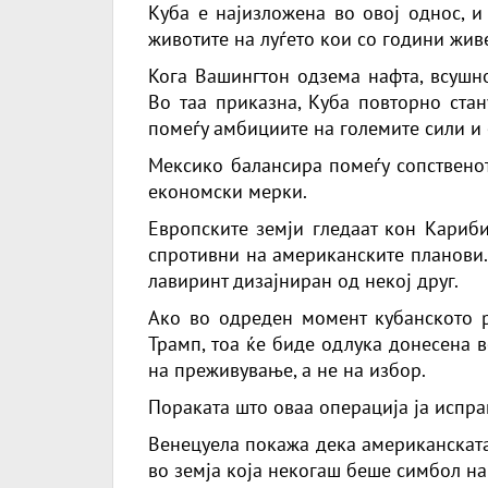
Куба е најизложена во овој однос, и
животите на луѓето кои со години живе
Кога Вашингтон одзема нафта, всушно
Во таа приказна, Куба повторно стан
помеѓу амбициите на големите сили и 
Мексико
балансира помеѓу сопственот
економски мерки.
Европските земји гледаат кон Кариби
спротивни на американските планови.
лавиринт дизајниран од некој друг.
Ако во одреден момент кубанското р
Трамп, тоа ќе биде одлука донесена в
на преживување, а не на избор.
Пораката што оваа операција ја испра
Венецуела покажа дека американската
во земја која некогаш беше симбол на