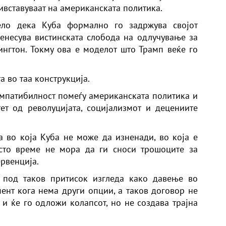
ивставуваат на американската политика.
ело дека Куба формално го задржува својот
ренесува вистинската слобода на одлучување за
нгтон. Токму ова е моделот што Трамп веќе го
 во таа конструкција.
мпатибилност помеѓу американската политика и
ет од револуцијата, социјализмот и децениите
ра во која Куба не може да изненади, во која е
сто време не мора да ги сноси трошоците за
рвенција.
а под таков притисок изгледа како давење во
мент кога нема други опции, а таков договор не
и ќе го одложи колапсот, но не создава трајна