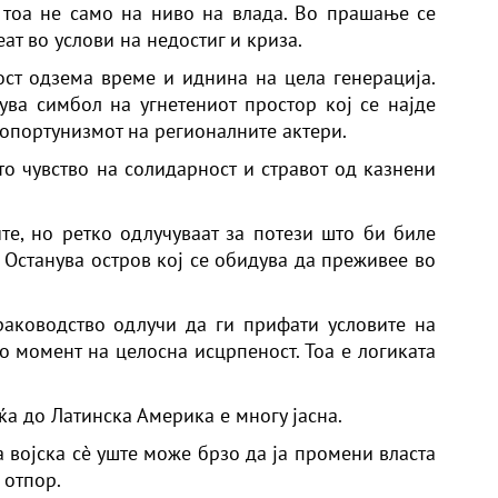
 тоа не само на ниво на влада. Во прашање се
ат во услови на недостиг и криза.
ст одзема време и иднина на цела генерација.
ува симбол на угнетениот простор кој се најде
опортунизмот на регионалните актери.
о чувство на солидарност и стравот од казнени
те, но ретко одлучуваат за потези што би биле
 Останува остров кој се обидува да преживее во
аководство одлучи да ги прифати условите на
о момент на целосна исцрпеност. Тоа е логиката
ќа до Латинска Америка е многу
јасна.
 војска сè уште може брзо да ја промени власта
 отпор.