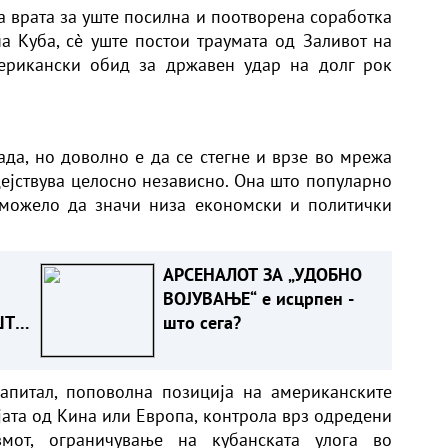
а врата за уште посилна и поотворена соработка
а Куба, сè уште постои траумата од Заливот на
мерикански обид за државен удар на долг рок
ада, но доволно е да се стегне и врзе во мрежа
дејствува целосно независно. Она што популарно
 можело да значи низа економски и политички
АРСЕНАЛОТ ЗА „УДОБНО
ВОЈУВАЊЕ“ е исцрпен -
ШТО
што сега?
Т
апитал, поповолна позиција на американските
ата од Кина или Европа, контрола врз одредени
змот, ограничување на кубанската улога во