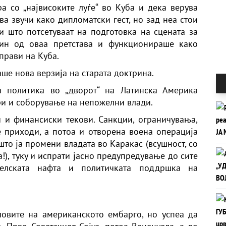
а со „највисоките луѓе“ во Куба и дека верува
ава звучи како дипломатски гест, но зад неа стои
 што потсетуваат на подготовка на сцената за
н од оваа претстава и функционираше како
 прави на Куба.
ше нова верзија на старата доктрина.
а политика во „дворот“ на Латинска Америка
ри и соборување на непожелни влади.
и
и финансиски текови. Санкции, ограничувања,
 приходи, а потоа и отворена воена операција
што ја промени владата во Каракас (всушност, со
!), туку и испрати јасно предупредување до сите
елската нафта и политичката поддршка на
овите на американското ембарго, но успеа да