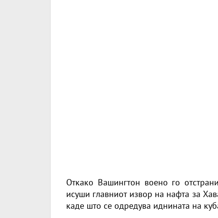
Откако Вашингтон воено го отстран
исуши главниот извор на нафта за Хав
каде што се одредува иднината на куб