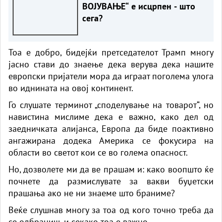
ВОЈУВАЊЕ“ е исцрпен - што
сега?
Тоа е добро, бидејќи претседателот Трамп многу
јасно стави до знаење дека верува дека нашите
европски пријатели мора да играат поголема улога
во иднината на овој континент.
Го слушате терминот „споделување на товарот“, но
навистина мислиме дека е важно, како дел од
заедничката алијанса, Европа да биде поактивно
ангажирана додека Америка се фокусира на
области во светот кои се во голема опасност.
Но, дозволете ми да ве прашам и: како воопшто ќе
почнете да размислувате за вакви буџетски
прашања ако не ни знаеме што браниме?
Веќе слушнав многу за тоа од кого точно треба да
се одбраниш, и секако тоа е важно.