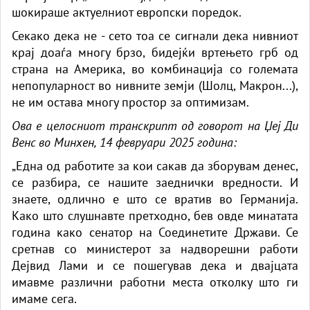
шокираше актуелниот европски поредок.
Секако дека не - сето тоа се сигнали дека нивниот
крај доаѓа многу брзо, бидејќи вртењето грб од
страна на Америка, во комбинација со големата
непопуларност во нивните земји (Шолц, Макрон...),
не им остава многу простор за оптимизам.
Ова е целосниот транскрипт од говорот на Џеј Ди
Венс во Минхен, 14 февруари 2025 година:
„Една од работите за кои сакав да зборувам денес,
се разбира, се нашите заеднички вредности. И
знаете, одлично е што се вратив во Германија.
Како што слушнавте претходно, бев овде минатата
година како сенатор на Соединетите Држави. Се
сретнав со министерот за надворешни работи
Дејвид Лами и се пошегував дека и двајцата
имавме различни работни места отколку што ги
имаме сега.