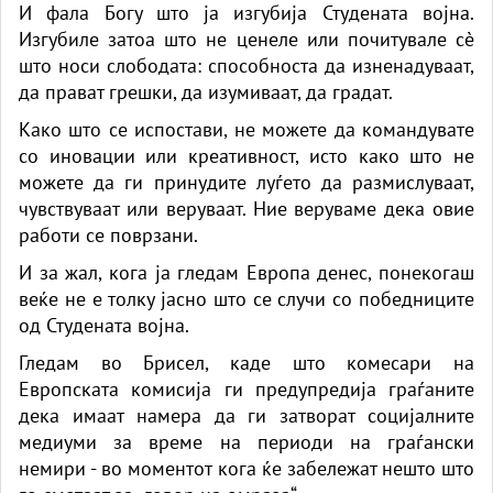
И фала Богу што ја изгубија Студената војна.
Изгубиле затоа што не ценеле или почитувале сè
што носи слободата: способноста да изненадуваат,
да прават грешки, да изумиваат, да градат.
Како што се испостави, не можете да командувате
со иновации или креативност, исто како што не
можете да ги принудите луѓето да размислуваат,
чувствуваат или веруваат. Ние веруваме дека овие
работи се поврзани.
И за жал, кога ја гледам Европа денес, понекогаш
веќе не е толку јасно што се случи со победниците
од Студената војна.
Гледам во Брисел, каде што комесари на
Европската комисија ги предупредија граѓаните
дека имаат намера да ги затворат социјалните
медиуми за време на периоди на граѓански
немири - во моментот кога ќе забележат нешто што