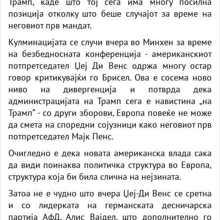
Трамп, каде што тој сега има многу посилна
позиција отколку што беше случајот за време на
неговиот прв мандат.
Кулминацијата се случи вчера во Минхен за време
на безбедносната конференција - американскиот
потпретседател Џеј Ди Венс одржа многу остар
говор критикувајќи го Брисел. Ова е сосема ново
ниво на дивергенција и потврда дека
администрацијата на Трамп сега е навистина „на
Трамп“ - со други зборови, Европа повеќе не може
да смета на споредни сојузници како неговиот прв
потпретседател Мајк Пенс.
Очигледно е дека новата американска влада сака
да види поинаква политичка структура во Европа,
структура која би била слична на нејзината.
Затоа не е чудно што вчера Џеј-Ди Венс се сретна
и со лидерката на германската десничарска
партија АфД, Алис Вајдел, што дополнително го