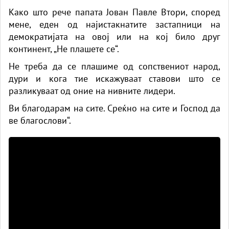
Како што рече папата Јован Павле Втори, според
мене, еден од најистакнатите застапници на
демократијата на овој или на кој било друг
континент, „Не плашете се“.
Не треба да се плашиме од сопствениот народ,
дури и кога тие искажуваат ставови што се
разликуваат од оние на нивните лидери.
Ви благодарам на сите. Среќно на сите и Господ да
ве благослови“.