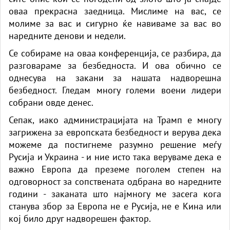
оваа прекрасна заедница. Мислиме на вас, се
молиме за вас и сигурно ќе навиваме за вас во
наредните денови и недели.
Се собираме на оваа конференција, се разбира, да
разговараме за безбедноста. И ова обично се
однесува на закани за нашата надворешна
безбедност. Гледам многу големи воени лидери
собрани овде денес.
Сепак, иако администрацијата на Трамп е многу
загрижена за европската безбедност и верува дека
можеме да постигнеме разумно решение меѓу
Русија и Украина - и ние исто така веруваме дека е
важно Европа да преземе поголем степен на
одговорност за сопствената одбрана во наредните
години - заканата што најмногу ме засега кога
станува збор за Европа не е Русија, не е Кина или
кој било друг надворешен фактор.