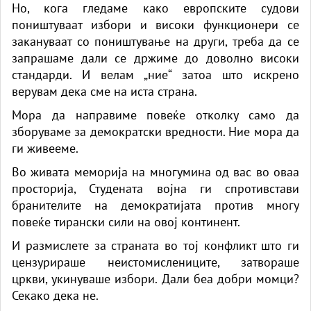
Но, кога гледаме како европските судови
поништуваат избори и високи функционери се
закануваат со поништување на други, треба да се
запрашаме дали се држиме до доволно високи
стандарди. И велам „ние“ затоа што искрено
верувам дека сме на иста страна.
Мора да направиме повеќе отколку само да
зборуваме за демократски вредности. Ние мора да
ги живееме.
Во живата меморија на многумина од вас во оваа
просторија, Студената војна ги спротивстави
бранителите на демократијата против многу
повеќе тирански сили на овој континент.
И размислете за страната во тој конфликт што ги
цензурираше неистомислениците, затвораше
цркви, укинуваше избори. Дали беа добри момци?
Секако дека не.