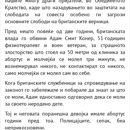
нашите многу драги пријатели, во Обединетото
Кралство, каде што назадувањето во заштитата на
слободата на совеста особено ги загрози
основните слободи на британските верници.
Пред нешто повеќе од две години, британската
влада го обвини Адам Смит Конер, 51-годишен
физиотерапевт и воен ветеран, за страшното
злосторство што стоел на 50 метри од клиника за
абортус и молчејќи се молел три минути, не
вознемирувал никого, не контактирал со никого,
само молчејќи се молел сам во себе.
Кога британските службеници за спроведување на
законот го забележале и побарале да знаат за што
се моли, Адам едноставно одговорил дека се моли
за своето неродено дете.
Тој и неговата поранешна девојка имале абортус
години пред тоа. Полицајците, сепак, беа
неприкосновени.