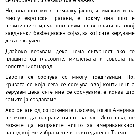
Но, она што ми е помалку јасно, а мислам и на
многу европски граѓани, е токму она што е
позитивниот идеал што лежи во основата на овој
заеднички безбедносен сојуз, за ​​кој сите веруваме
дека е клучен.
Длабоко верувам дека нема сигурност ако се
плашите од гласовите, мислењата и совеста на
сопствениот народ.
Европа се соочува со многу предизвици. Но,
кризата со која сега се соочува овој континент, а
верувам дека сите ние се соочуваме, е криза што
самите ја создаваме.
Ако бегате од сопствените гласачи, тогаш Америка
не може да направи ништо за вас. Исто така, не
можете да направите ништо за американскиот
народ кој ме избра мене и претседателот Трамп.