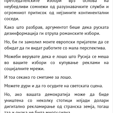
претседателските избори врз основа на
неубедливи сомнежи од разузнавачките служби и
огромниот притисок од нејзините континентални
соседи.
Како што разбрав, аргументот беше дека руската
дезинформација ги отрула романските избори.
Но, би ги замолил моите европски пријатели да се
обидат да ги видат работите со мала перспектива.
Можеби верувате дека е лошо што Русија се меша
во вашите избори со купување реклами на
социјалните мрежи.
И тоа секако го сметаме за лошо.
Можете дури и да го осудите на светската сцена.
Но, ако вашата демократија може да биде
уништена со неколку стотици илјади долари
дигитално рекламирање од странска земја, тогаш
таа и онака не била многу силна.