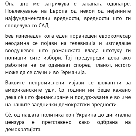
Она што ме загрижува е заканата одвнатре.
Повлекување на Европа од некои од нејзините
најфундаментални вредности, вредности што ги
споделува со САД.
Бев изненаден кога еден поранешен еврокомесар
неодамна се појави на телевизија и изгледаше
воодушевен што романската влада штотуку ги
поништи сите избори. Тој предупреди дека ако
работите не се одвиваат според планот, истото
може да се случи и во Германија.
Ваквите непромислени изјави се шокантни за
американските уши. Со години ни беше кажано
дека сè што финансираме и поддржуваме е во име
на нашите заеднички демократски вредности.
Сè, од нашата политика кон Украина до дигитална
цензура е претставено како одбрана на
демократијата.