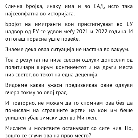
Слична бројка, инаку, има и во САД, исто така
најсеопфатна во историјата.
Бројот на имигранти кои пристигнуваат во ЕУ
надвор од ЕУ се удвои меѓу 2021 и 2022 година. И
оттогаш порасна уште повеќе.
Знаеме дека оваа ситуација не настана во вакуум.
Тоа е резултат на низа свесни одлуки донесени од
политичари ширум континентот и на други места
низ светот, во текот на една деценија.
Видовме какви ужаси предизвикаа овие одлуки
вчера токму во овој град.
И повторно, не можам да го спомнам ова без да
помислам на страшните жртви на кои им беше
уништен убав зимски ден во Минхен.
Мислите и молитвите остануваат со сите нив. Но,
зошто се случи ова на прво место?