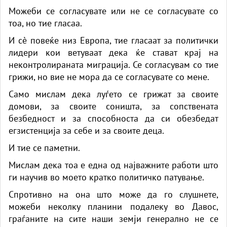
Можеби се согласувате или не се согласувате со
тоа, но тие гласаа.
И сè повеќе низ Европа, тие гласаат за политички
лидери кои ветуваат дека ќе стават крај на
неконтролираната миграција. Се согласувам со тие
грижи, но вие не мора да се согласувате со мене.
Само мислам дека луѓето се грижат за своите
домови, за своите соништа, за сопствената
безбедност и за способноста да си обезбедат
егзистенција за себе и за своите деца.
И тие се паметни.
Мислам дека тоа е една од најважните работи што
ги научив во моето кратко политичко патување.
Спротивно на она што може да го слушнете,
можеби неколку планини подалеку во Давос,
граѓаните на сите наши земји генерално не се