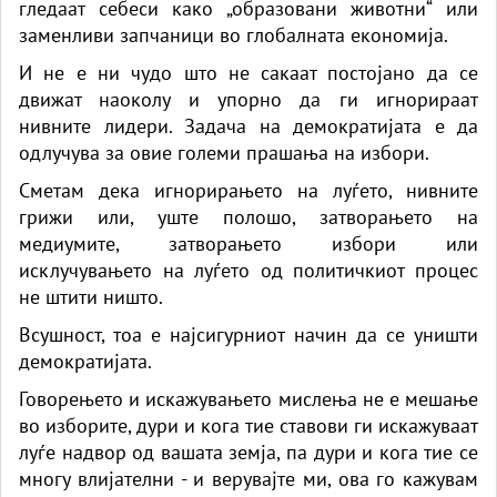
гледаат себеси како „образовани животни“ или
заменливи запчаници во глобалната економија.
И не е ни чудо што не сакаат постојано да се
движат наоколу и упорно да ги игнорираат
нивните лидери. Задача на демократијата е да
одлучува за овие големи прашања на избори.
Сметам дека игнорирањето на луѓето, нивните
грижи или, уште полошо, затворањето на
медиумите, затворањето избори или
исклучувањето на луѓето од политичкиот процес
не штити ништо.
Всушност, тоа е најсигурниот начин да се уништи
демократијата.
Говорењето и искажувањето мислења не е мешање
во изборите, дури и кога тие ставови ги искажуваат
луѓе надвор од вашата земја, па дури и кога тие се
многу влијателни - и верувајте ми, ова го кажувам