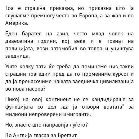
Тоа е страшна приказна, но приказна што ја
слушавме премногу често во Европа, а за жал и во
Америка.
Еден барател на азил, често млад човек на
дваесетина години, кој веќе и е познат на
полицијата, вози автомобил во толпа и уништува
заедница.
Уште колку пати ќе треба да поминеме низ такви
страшни трагедии пред да го промениме курсот и
да ја пренасочиме нашата заедничка цивилизација
во нова насока?
Никој на овој континент не се кандидираше за
функцијата со цел „да ја отвори вратата“ за
милиони непроверени имигранти.
Но, знаете што направија луѓето?
Во Англија гласаа за Брегзит.