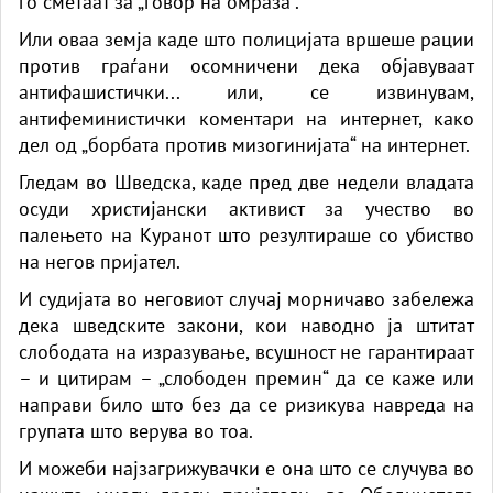
го сметаат за „говор на омраза“.
Или оваа земја каде што полицијата вршеше рации
против граѓани осомничени дека објавуваат
антифашистички... или, се извинувам,
антифеминистички коментари на интернет, како
дел од „борбата против мизогинијата“ на интернет.
Гледам во Шведска, каде пред две недели владата
осуди христијански активист за учество во
палењето на Куранот што резултираше со убиство
на негов пријател.
И судијата во неговиот случај морничаво забележа
дека шведските закони, кои наводно ја штитат
слободата на изразување, всушност не гарантираат
– и цитирам – „слободен премин“ да се каже или
направи било што без да се ризикува навреда на
групата што верува во тоа.
И можеби најзагрижувачки е она што се случува во