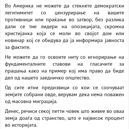
Во Америка не можете да стекнете демократски
легитимитет со цензурирање на вашите
противници или праќање во затвор, без разлика
дали се тие лидери на опозицијата, скромна
христијанка која се моли во својот дом или
новинар кој се обидува да ја информира јавноста
за фактите.
Не можете да го освоите ниту со игнорирање на
фундаменталните ставови на гласачите за
прашања како на пример кој има право да биде
дел од нашето заедничко општество.
Од сите итни предизвици со кои се соочуваат
земјите собрани овде, верувам дека нема поважен
од масовна миграција.
Денес, речиси секој петти човек што живее во оваа
земја доаѓа од странство, што е највисок процент
во историјата.