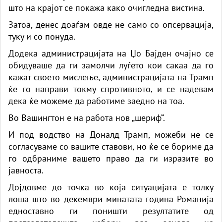
што на крајот се покажа како очигледна вистина.
Затоа, денес доаѓам овде не само со опсервација,
туку и со понуда.
Додека администрацијата на Џо Бајден очајно се
обидуваше да ги замолчи луѓето кои сакаа да го
кажат своето мислење, администрацијата на Трамп
ќе го направи токму спротивното, и се надевам
дека ќе можеме да работиме заедно на тоа.
Во Вашингтон е на работа нов „шериф“.
И под водство на Доналд Трамп, можеби не се
согласуваме со вашите ставови, но ќе се бориме да
го одбраниме вашето право да ги изразите во
јавноста.
Дојдовме до точка во која ситуацијата е толку
лоша што во декември минатата година Романија
едноставно ги поништи резултатите од