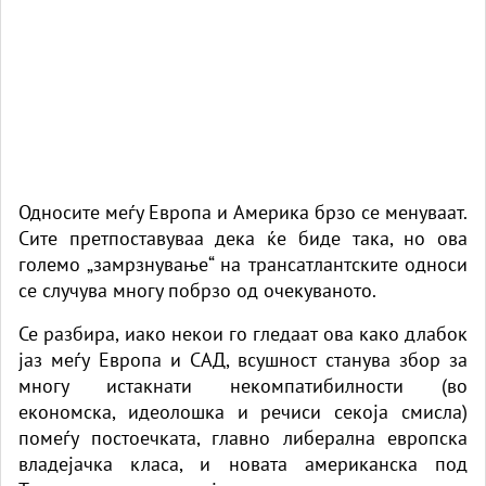
Односите меѓу Европа и Америка брзо се менуваат.
Сите претпоставуваа дека ќе биде така, но ова
големо „замрзнување“ на трансатлантските односи
се случува многу побрзо од очекуваното.
Се разбира, иако некои го гледаат ова како длабок
јаз меѓу Европа и САД, всушност станува збор за
многу истакнати некомпатибилности (во
економска, идеолошка и речиси секоја смисла)
помеѓу постоечката, главно либерална европска
владејачка класа, и новата американска под