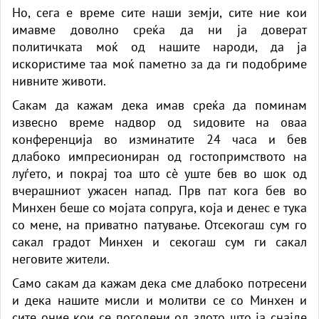
Но, сега е време сите наши земји, сите ние кои
имавме доволно среќа да ни ја доверат
политичката моќ од нашите народи, да ја
искористиме таа моќ паметно за да ги подобриме
нивните животи.
Сакам да кажам дека имав среќа да поминам
извесно време надвор од ѕидовите на оваа
конференција во изминатите 24 часа и бев
длабоко импресиониран од гостопримството на
луѓето, и покрај тоа што сè уште бев во шок од
вчерашниот ужасен напад. Прв пат кога бев во
Минхен беше со мојата сопруга, која и денес е тука
со мене, на приватно патување. Отсекогаш сум го
сакал градот Минхен и секогаш сум ги сакал
неговите жители.
Само сакам да кажам дека сме длабоко потресени
и дека нашите мисли и молитви се со Минхен и
сите оние кои се погодени од злото што ја снајде