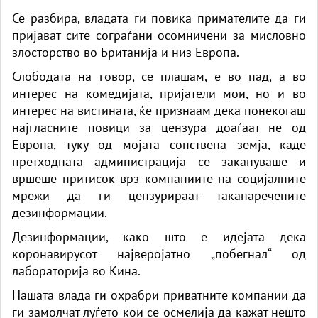
Се разбира, владата ги повика примателите да ги
пријават сите сограѓани осомничени за мисловно
злосторство во Британија и низ Европа.
Слободата на говор, се плашам, е во пад, а во
интерес на комедијата, пријатели мои, но и во
интерес на вистината, ќе признаам дека понекогаш
најгласните повици за цензура доаѓаат не од
Европа, туку од мојата сопствена земја, каде
претходната администрација се закануваше и
вршеше притисок врз компаниите на социјалните
мрежи да ги цензурираат таканаречените
дезинформации.
Дезинформации, како што е идејата дека
коронавирусот најверојатно „побегнал“ од
лабораторија во Кина.
Нашата влада ги охрабри приватните компании да
ги замолчат луѓето кои се осмелија да кажат нешто