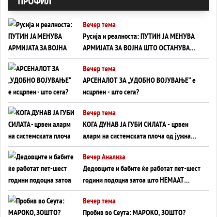
ПРОФИЛ
Вечер тема
Русија и реалноста: ПУТИН ЈА МЕНУВА
АРМИЈАТА ЗА ВОЈНА ШТО ОСТАНУВА
БЕЗ ФРОНТ
Вечер тема
АРСЕНАЛОТ ЗА „УДОБНО ВОЈУВАЊЕ“ е
исцрпен - што сега?
Вечер тема
КОГА ДУНАВ ЈА ГУБИ СИЛАТА - црвен
аларм на системската плоча од јужна
Германија до Црното Море...
Вечер Анализа
Дедовците и бабите ќе работат пет-шест
години подоцна затоа што НЕМААТ
ВНУЦИ ДА ГИ ЗАМЕНАТ
Вечер тема
Пробив во Сеута: МАРОКО, ЗОШТО?