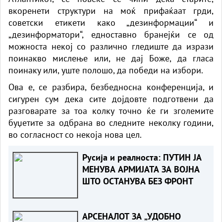
вкоренети структури на моќ прифаќаат грди,
советски етикети како „дезинформации“ и
„дезинформатори“, едноставно бранејќи се од
можноста некој со различно гледиште да изрази
поинакво мислење или, не дај Боже, да гласа
поинаку или, уште полошо, да победи на избори.
Ова е, се разбира, безбедносна конференција, и
сигурен сум дека сите дојдовте подготвени да
разговарате за тоа колку точно ќе ги зголемите
буџетите за одбрана во следните неколку години,
во согласност со некоја нова цел.
Русија и реалноста: ПУТИН ЈА
МЕНУВА АРМИЈАТА ЗА ВОЈНА
ШТО ОСТАНУВА БЕЗ ФРОНТ
АРСЕНАЛОТ ЗА „УДОБНО