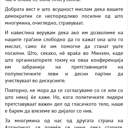
Добрата вест е што всушност мислам дека вашите
демократии се неспоредливо посилни од што
многумина, очигледно, стравуваат.
И навистина верувам дека ако им дозволиме на
нашите граѓани слободно да го кажат она што го
мислат, само ќе им помогне да станат уште
посилни. Што, секако, нè враќа во Минхен, каде
што организаторите токму на оваа конференција
им забранија на претставниците на
популистичките леви и десни партии да
учествуваат во дискусиите.
Повторно, не мора да се согласуваме со се или со
што некој ќе каже. Но, кога политичките лидери
претставуваат важен дел од гласачкото тело, наше
е барем да влеземе во дијалог со нив.
За многумина од нас од другата страна на
Атлантикот, се повеќе се чини дека старите,