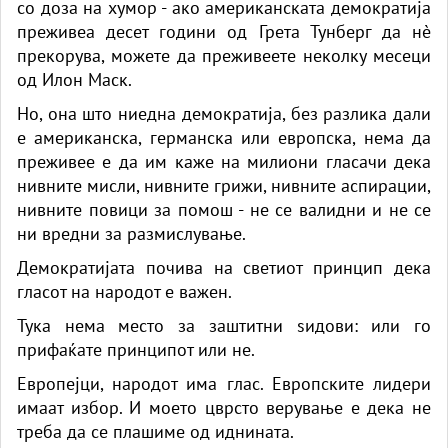
со доза на хумор - ако американската демократија
преживеа десет години од Грета Тунберг да нè
прекорува, можете да преживеете неколку месеци
од Илон Маск.
Но, она што ниедна демократија, без разлика дали
е американска, германска или европска, нема да
преживее е да им каже на милиони гласачи дека
нивните мисли, нивните грижи, нивните аспирации,
нивните повици за помош - не се валидни и не се
ни вредни за размислување.
Демократијата почива на светиот принцип дека
гласот на народот е важен.
Тука нема место за заштитни ѕидови: или го
прифаќате принципот или не.
Европејци, народот има глас. Европските лидери
имаат избор. И моето цврсто верување е дека не
треба да се плашиме од иднината.