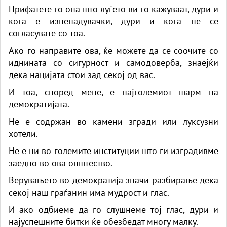
Прифатете го она што луѓето ви го кажуваат, дури и
кога е изненадувачки, дури и кога не се
согласувате со тоа.
Ако го направите ова, ќе можете да се соочите со
иднината со сигурност и самодоверба, знаејќи
дека нацијата стои зад секој од вас.
И тоа, според мене, е најголемиот шарм на
демократијата.
Не е содржан во камени згради или луксузни
хотели.
Не е ни во големите институции што ги изградивме
заедно во ова општество.
Верувањето во демократија значи разбирање дека
секој наш граѓанин има мудрост и глас.
И ако одбиеме да го слушнеме тој глас, дури и
најуспешните битки ќе обезбедат многу малку.