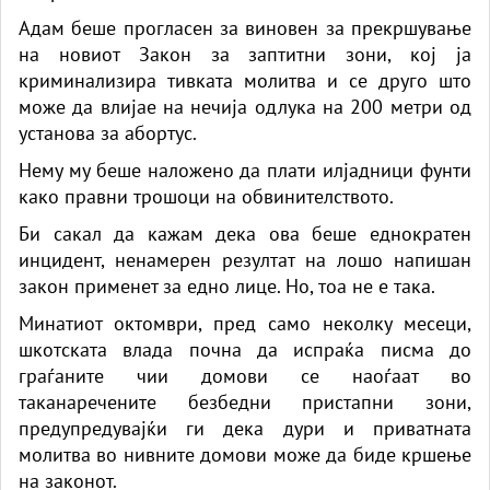
Адам беше прогласен за виновен за прекршување
на новиот Закон за заптитни зони, кој ја
криминализира тивката молитва и се друго што
може да влијае на нечија одлука на 200 метри од
установа за абортус.
Нему му беше наложено да плати илјадници фунти
како правни трошоци на обвинителството.
Би сакал да кажам дека ова беше еднократен
инцидент, ненамерен резултат на лошо напишан
закон применет за едно лице. Но, тоа не е така.
Минатиот октомври, пред само неколку месеци,
шкотската влада почна да испраќа писма до
граѓаните чии домови се наоѓаат во
таканаречените безбедни пристапни зони,
предупредувајќи ги дека дури и приватната
молитва во нивните домови може да биде кршење
на законот.