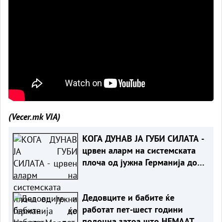
(Vecer.mk
VIA)
КОГА ДУНАВ ЈА ГУБИ СИЛАТА -
црвен аларм на системската
плоча од јужна Германија до
Црното Море...
Дедовците и бабите ќе
работат пет-шест години
подоцна затоа што НЕМААТ