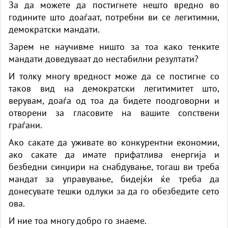
За да можете да постигнете нешто вредно во
годините што доаѓаат, потребни ви се легитимни,
демократски мандати.
Зарем не научивме ништо за тоа како тенките
мандати доведуваат до нестабилни резултати?
И толку многу вредност може да се постигне со
таков вид на демократски легитимитет што,
верувам, доаѓа од тоа да бидете поодговорни и
отворени за гласовите на вашите сопствени
граѓани.
Ако сакате да уживате во конкурентни економии,
ако сакате да имате прифатлива енергија и
безбедни синџири на снабдување, тогаш ви треба
мандат за управување, бидејќи ќе треба да
донесувате тешки одлуки за да го обезбедите сето
ова.
И ние тоа многу добро го знаеме.