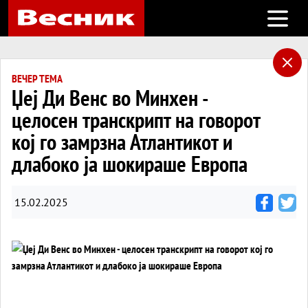
Open m
ВЕЧЕР ТЕМА
Џеј Ди Венс во Минхен -
целосен транскрипт на говорот
кој го замрзна Атлантикот и
длабоко ја шокираше Европа
15.02.2025