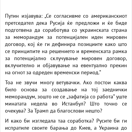
Путин изјавува: „Се согласивме со американскиот
претседател дека Русија ќе предложи и ќе биде
подготвена да соработува со украинската страна
за меморандум за потенцијален иден мировен
договор, кој ќе ги дефинира позициите како што
се принципите на решението и временската рамка
за потенцијално склучување мировен договор,
вклучително и објавување на евентуално прекин
на огнот за одреден временски период.“
Тоа не звучи многу ветувачки. Ако постои каква
било основа за создавање на тој заеднички
меморандум, зошто не се „зафатија со работа“ уште
минатата недела во Истанбул? Што точно се
очекува? За Трамп да благослови нешто?
И како би изгледала таа соработка? Русите би ги
испратиле своите барања до Киев, а Украина до