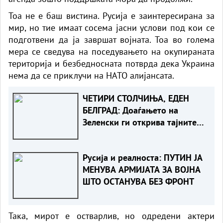
Тоа не е баш вистина. Русија е заинтересирана за
мир, но тие имаат сосема јасни услови под кои се
подготвени да ја завршат војната. Тоа во голема
мера се сведува на поседувањето на окупираната
територија и безбедносната потврда дека Украина
нема да се приклучи на НАТО алијансата.
ЧЕТИРИ СТОЛЧИЊА, ЕДЕН
БЕЛГРАД: Доаѓањето на
Зеленски ги открива тајните
на политиката на
балансирање на Вучиќ
Русија и реалноста: ПУТИН ЈА
МЕНУВА АРМИЈАТА ЗА ВОЈНА
ШТО ОСТАНУВА БЕЗ ФРОНТ
Така, мирот е остварлив, но одредени актери