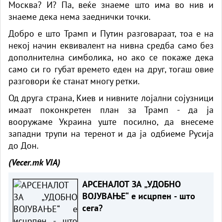
Москва? И? Па, веќе знаеме што има во нив и
знаеме дека нема заеднички точки.
Добро е што Трамп и Путин разговараат, тоа е на
некој начин еквивалент на нивна средба само без
дополнителна симболика, но ако се покаже дека
само си го губат времето еден на друг, тогаш овие
разговори ќе станат многу ретки.
Од друга страна, Киев и нивните лојални сојузници
имаат поконкретен план за Трамп - да ја
вооружаме Украина уште посилно, да внесеме
западни трупи на теренот и да ја одбиеме Русија
до Дон.
(Vecer.mk
VIA)
АРСЕНАЛОТ ЗА „УДОБНО
ВОЈУВАЊЕ“ е исцрпен - што
сега?