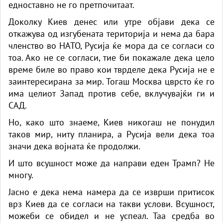
едноставно не го претпочитаат.
Доколку Киев денес или утре објави дека се
откажува од изгубената територија и нема да бара
членство во НАТО, Русија ќе мора да се согласи со
тоа. Ако не се согласи, тие би покажале дека цело
време биле во право кои тврделе дека Русија не е
заинтересирана за мир. Тогаш Москва цврсто ќе го
има целиот Запад против себе, вклучувајќи ги и
САД.
Но, како што знаеме, Киев никогаш не понудил
таков мир, ниту планира, а Русија вели дека тоа
значи дека војната ќе продолжи.
И што всушност може да направи еден Трамп? Не
многу.
Јасно е дека нема намера да се изврши притисок
врз Киев да се согласи на такви услови. Всушност,
можеби се обидел и не успеал. Таа средба во