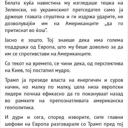
Белата куќа навистина му изгледаше тешка на
Зеленски, но украинскиот претседател само ја
држеше главата спуштена и ги издржа ударите, не
дозволувајќи им на Американците „да го
притиснат во ќош“.
Јасно е зошто. Тој знаеше дека има голема
поддршка од Европа, што му беше доволно за да
им се спротивстави на Американците.
Со текот на времето, се чини дека, од перспектива
на Киев, тој постапил мудро.
Трамп ја презеде власта на енергичен и суров
начин, но малку по малку, цела низа европски
лидери почнаа ефикасно да го покануваат назад
во рамките на препознатливата американска
геополитика.
И дури и сега, според изворите, сите главни
шефови на Европа разговарале со Трамп пред тој