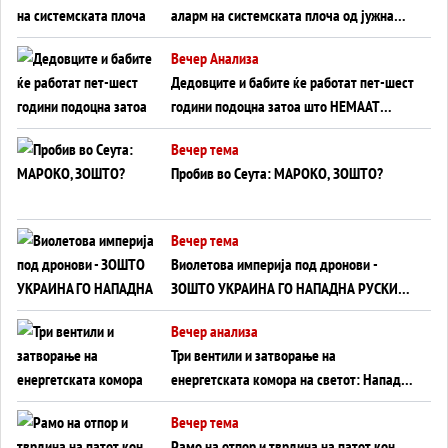
аларм на системската плоча од јужна
Германија до Црното Море...
Вечер Анализа
Дедовците и бабите ќе работат пет-шест
години подоцна затоа што НЕМААТ
ВНУЦИ ДА ГИ ЗАМЕНАТ
Вечер тема
Пробив во Сеута: МАРОКО, ЗОШТО?
Вечер тема
Виолетова империја под дронови -
ЗОШТО УКРАИНА ГО НАПАДНА РУСКИОТ
WILDBERRIES
Вечер анализа
Три вентили и затворање на
енергетската комора на светот: Нападот
во Суец најавува глобален енергетски
Вечер тема
инфаркт?
Рамо на отпор и тврдина на патот кон