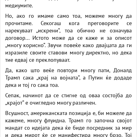
медиумите.
Но, ако го имаме само тоа, можеме многу да
прочитаме. Секогаш кога преговорите се
нарекуваат „искрени“, тоа обично не означува
договор... Истото може да се каже и за описот
„многу корисно“. Звучи повеќе како двајцата да ги
изразиле своите ставови многу директно, но дека
тие едвај се преклопуваат.
Да, како што веќе повтори многу пати, Доналд
Трамп сака „крај на војната“, а Путин ќе додаде
дека и тој го сака тоа.
Сепак, начинот да се стигне од оваа состојба до
„крајот“ е очигледно многу различен.
Всушност, американската позиција е, би можеле да
кажеме, многу флуидна. Трамп го започна својот
мандат со идејата дека ќе биде посредник за мир
и дека мирот ќе се манифестира многу брзо. Тој