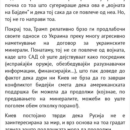
почна со тоа што сугерираше дека ова е „војната
на Бајден“ и дека тој сака да се повлече од неа. Но,
тој не го направи тоа.
Покрај тоа, Трамп релативно брзо ги продлабочи
своите односи со Украина преку многу агресивно
наметнување на договор за украинските
минерали. Понатаму, тој не се повлече од војната,
каде што САД сè уште дејствуваат како посредник
(испраќајќи оружје, обезбедувајќи разузнавачки
информации, финансирајќи...), што пак доведе до
фактот дека дури ни Киев не брза да го заврши
конфликтот бидејќи смета дека американската
поддршка би можела да продолжи (којзнае, по
предавањето на минералите, можеби во уште
поголем обем отколку порано!).
Киев постојано тврди дека Русија не е
заинтересирана за мир, и врз основа на тоа градат
агенда зошто поддршката мора да продолжи.