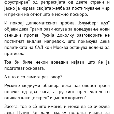
фрустриран“ од репресијата од двете страни и
јасно ја изрази својата желба за постигнување мир
и прекин на огнот што е можно поскоро.
И покрај дипломатскиот пробив, „Блумберг њуз“
објави дека Трамп размислува за воведување нови
санкции против Русија доколку разговорите не
постигнат видлив напредок, што покажува дека
политиката на САД кон Москва останува водена од
притисок.
Тоа би биле некои воведни изјави што ќе ја
подготват основата.
А што е со самиот разговор?
Руските медиуми објавија дека разговорот траел
повеќе од два часа, а рускиот претседател го
опишал како „искрен“ и „многу корисен“.
Засега, тоа е сè што имаме, и може да се очекува
дека Путин ќе даде малку подолга изјава за