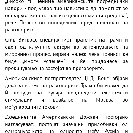
„Високо ги цениме американските посреднички
напори - под услов тие навистина да помогнат во
остварувањето на нашите цели со мирни средства“,
рече Песков во понеделник, пред почетокот на
разговорите.
Стив Виткоф, специјалниот пратеник на Трамп и
еден од клучните актери во започнувањето на
мировниот процес, изрази надеж дека повикот ќе
биде „многу успешен“ и ќе придонесе за
прекинување на застојот во преговорите.
Американскиот потпретседател Џ.Д. Венс објави
дека за време на разговорите, Трамп би можел да
ѝ понуди на Русија неодредени економски
стимулации и враќање на Москва во
меѓународните текови.
„Соединетите Американски Држави постојано
нагласуваат: постојат значајни придобивки од
одмрзнувањето на односите меѓу Русија и