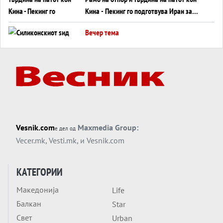
Кина - Пекинг го подготвува Иран за
американска копнена инвазија
Вечер тема
Силиконскиот ѕид веќе не е непробоен,
Кина го напаѓа последниот голем
монопол на Западот?
Вечер тема
Трамп тврди дека повторно „разговара“
со Иран - ваквите моменти се поопасни
од отворените закани
Вечер тема
Vesnik.com
Maxmedia Group:
е дел од
ДЛАБОКО УДОЛУ: Сметководствените
Vecer.mk
,
Vesti.mk
, и
Vesnik.com
трикови што го соборија ЕНРОН ги
применуваат гигантите за ВИ
Вечер тема
КАТЕГОРИИ
АТОМСКО ДОМИНО НА БЛИСКИОТ
Македонија
Life
ИСТОК
Балкан
Star
Вечер тема
Свет
Urban