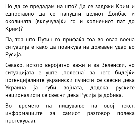
Но да се предадам на што? Да се ​​задржи Крим и
едноставно да се напушти целиот Донбас и
околината (вклучувајќи го и копнениот пат до
Крим)?
Па, тоа што Путин го прифаќа тоа во оваа воена
ситуација е како да повикува на државен удар во
Русија.
Секако, истото веројатно важи и за Зеленски, но
ситуацијата е уште „полесна“ за него бидејќи
потенцијалните украински пучисти се свесни дека
Украина ја губи војната, додека руските
националисти се свесни дека Русија ја добива.
Во времето на пишување на овој текст,
информациите за самиот разговор полека
протекуваат.