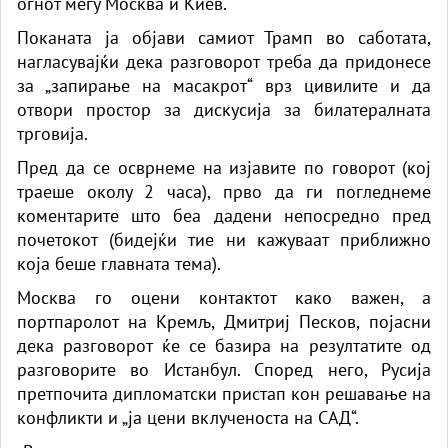
огнот меѓу Москва и Киев.
Поканата ја објави самиот Трамп во саботата,
нагласувајќи дека разговорот треба да придонесе
за „запирање на масакрот“ врз цивилите и да
отвори простор за дискусија за билатералната
трговија.
Пред да се осврнеме на изјавите по говорот (кој
траеше околу 2 часа), прво да ги погледнеме
коментарите што беа дадени непосредно пред
почетокот (бидејќи тие ни кажуваат приближно
која беше главната тема).
Москва го оцени контактот како важен, а
портпаролот на Кремљ, Дмитриј Песков, појасни
дека разговорот ќе се базира на резултатите од
разговорите во Истанбул. Според него, Русија
претпочита дипломатски пристап кон решавање на
конфликти и „ја цени вклученоста на САД“.