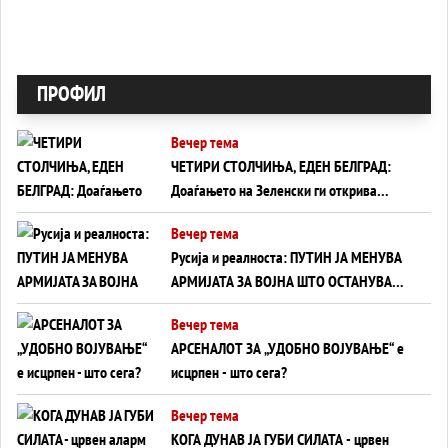
ПРОФИЛ
Вечер тема
ЧЕТИРИ СТОЛЧИЊА, ЕДЕН БЕЛГРАД:
Доаѓањето на Зеленски ги открива
тајните на политиката на балансирање
Вечер тема
на Вучиќ
Русија и реалноста: ПУТИН ЈА МЕНУВА
АРМИЈАТА ЗА ВОЈНА ШТО ОСТАНУВА
БЕЗ ФРОНТ
Вечер тема
АРСЕНАЛОТ ЗА „УДОБНО ВОЈУВАЊЕ“ е
исцрпен - што сега?
Вечер тема
КОГА ДУНАВ ЈА ГУБИ СИЛАТА - црвен