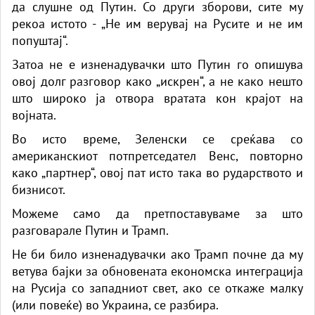
да слушне од Путин. Со други зборови, сите му
рекоа истото - „Не им верувај на Русите и не им
попуштај“.
Затоа не е изненадувачки што Путин го опишува
овој долг разговор како „искрен“, а не како нешто
што широко ја отвора вратата кон крајот на
војната.
Во исто време, Зеленски се среќава со
американскиот потпретседател Венс, повторно
како „партнер“, овој пат исто така во рударството и
бизнисот.
Можеме само да претпоставуваме за што
разговарале Путин и Трамп.
Не би било изненадувачки ако Трамп почне да му
ветува бајки за обновената економска интеграција
на Русија со западниот свет, ако се откаже малку
(или повеќе) во Украина, се разбира.