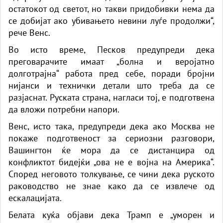
остатокот од светот, но такви придобивки нема да
се добијат ако убивањето невини луѓе продолжи“,
рече Венс.
Во исто време, Песков предупреди дека
преговарачите имаат „болна и веројатно
долготрајна“ работа пред себе, поради бројни
нијанси и технички детали што треба да се
разјаснат. Руската страна, нагласи тој, е подготвена
да вложи потребни напори.
Венс, исто така, предупреди дека ако Москва не
покаже подготвеност за сериозни разговори,
Вашингтон ќе мора да се дистанцира од
конфликтот бидејќи „ова не е војна на Америка“.
Според неговото толкување, се чини дека руското
раководство не знае како да се извлече од
ескалацијата.
Белата куќа објави дека Трамп е „уморен и