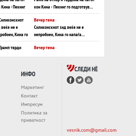
кон Кина - Пекинг го подготвува
Иран за американска копнена
Вечер тема
инвазија
Силиконскиот ѕид веќе не е
непробоен, Кина го напаѓа
последниот голем монопол на
Вечер тема
Западот?
Трамп тврди дека повторно
„разговара“ со Иран - ваквите
СЛЕДИ НÈ
моменти се поопасни од
ИНФО
Вечер тема
отворените закани
ДЛАБОКО УДОЛУ:
Маркетинг
Сметководствените трикови што
Контакт
го соборија ЕНРОН ги
Вечер тема
Импресум
применуваат гигантите за ВИ
АТОМСКО ДОМИНО НА
Политика за
БЛИСКИОТ ИСТОК
приватност
vesnik.com@gmail.com
Вечер тема