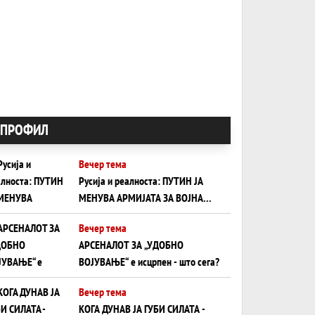
ПРОФИЛ
Вечер тема
Русија и реалноста: ПУТИН ЈА
МЕНУВА АРМИЈАТА ЗА ВОЈНА
ШТО ОСТАНУВА БЕЗ ФРОНТ
Вечер тема
АРСЕНАЛОТ ЗА „УДОБНО
ВОЈУВАЊЕ“ е исцрпен - што сега?
Вечер тема
КОГА ДУНАВ ЈА ГУБИ СИЛАТА -