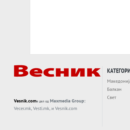
КАТЕГОР
Македониј
Балкан
Свет
Vesnik.com
Maxmedia Group:
е дел од
Vecer.mk
,
Vesti.mk
, и
Vesnik.com