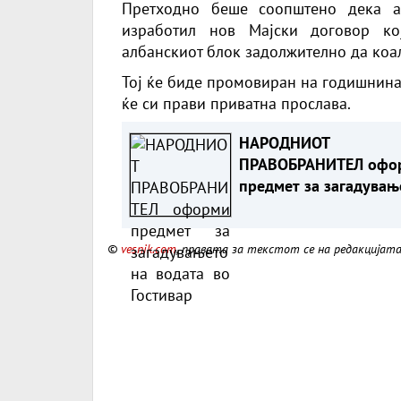
Претходно беше соопштено дека а
изработил нов Мајски договор ко
албанскиот блок задолжително да коал
Тој ќе биде промовиран на годишнина
ќе си прави приватна прослава.
НАРОДНИОТ
ПРАВОБРАНИТЕЛ офо
предмет за загадувањ
на водата во Гостивар
©
vesnik.com
, правата за текстот се на редакцијат