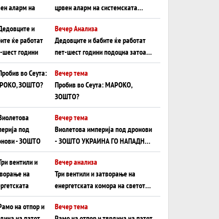
црвен аларм на системската
плоча од јужна Германија до
Вечер Анализа
Црното Море...
Дедовците и бабите ќе работат
пет-шест години подоцна затоа
што НЕМААТ ВНУЦИ ДА ГИ
Вечер тема
ЗАМЕНАТ
Пробив во Сеута: МАРОКО,
ЗОШТО?
Вечер тема
Виолетова империја под дронови
- ЗОШТО УКРАИНА ГО НАПАДНА
РУСКИОТ WILDBERRIES
Вечер анализа
Три вентили и затворање на
енергетската комора на светот:
Нападот во Суец најавува
Вечер тема
глобален енергетски инфаркт?
Рамо на отпор и тврдина на патот