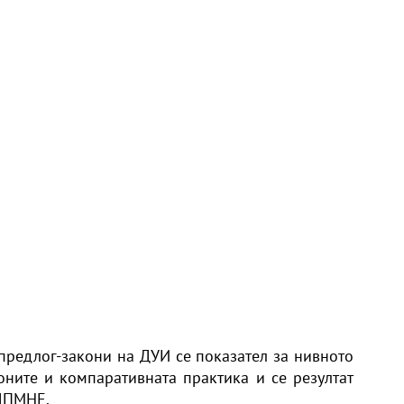
редлог-закони на ДУИ се показател за нивното
оните и компаративната практика и се резултат
-ДПМНЕ.