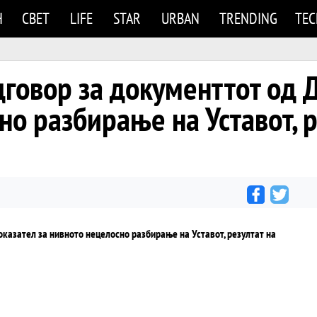
Н
СВЕТ
LIFE
STAR
URBAN
TRENDING
TE
овор за документтот од Д
но разбирање на Уставот, р