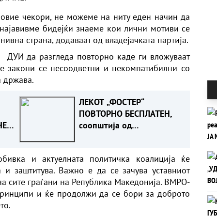
овие чекори, не можеме на ниту еден начин да
 најавивме бидејќи знаеме кои лични мотиви се
нивна страна, додаваат од владејачката партија.
а
ДУИ да разгледа повторно каде ги вложуваат
те закони се несоодветни и некомпатибилни со
а држава.
ЛЕКОТ „ФОСТЕР“
ПОВТОРНО БЕСПЛАТЕН,
ЧЕЛ,
соопштија од
Министерството за
здравство
бивка и актуелната политичка коалиција ќе
 и заштитува. Важно е да се зачува уставниот
 на сите граѓани на Република Македонија. ВМРО-
ринципи и ќе продолжи да се бори за доброто
то.