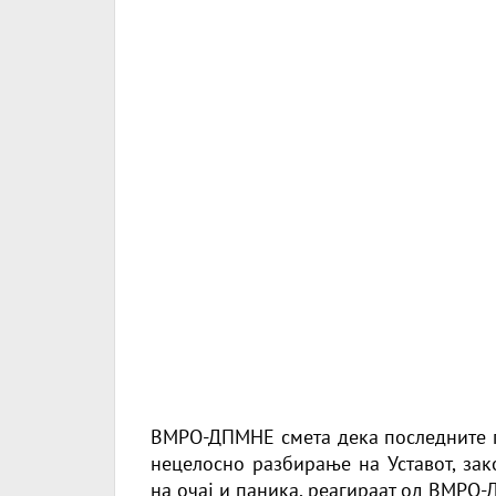
ВМРО-ДПМНЕ смета дека последните п
нецелосно разбирање на Уставот, зак
на очај и паника, реагираат од ВМРО