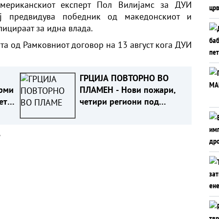
мериканскиот експерт Пол Вилијамс за ДУИ
ј предвидува победник од македонскиот и
ицираат за идна влада.
та од Рамковниот договор на 13 август кога ДУИ
ГРЦИЈА ПОВТОРНО ВО
рми
ПЛАМЕН - Нови пожари,
ето
четири региони под
највисок ризик
а