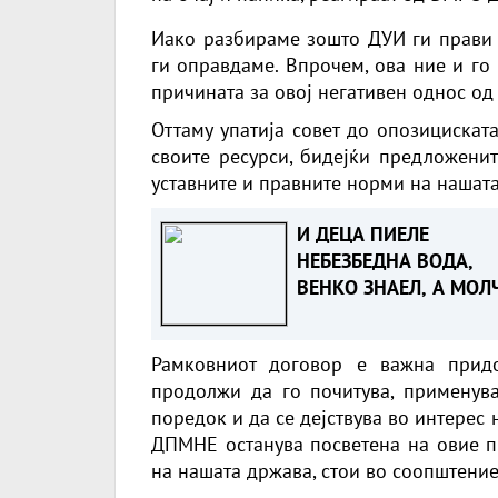
Иако разбираме зошто ДУИ ги прави 
ги оправдаме. Впрочем, ова ние и го
причината за овој негативен однос од 
Оттаму упатија совет до опозицискат
своите ресурси, бидејќи предложени
уставните и правните норми на нашат
И ДЕЦА ПИЕЛЕ
НЕБЕЗБЕДНА ВОДА,
ВЕНКО ЗНАЕЛ, А МОЛ
реагираат од ВМРО-
ДПМНЕ
Рамковниот договор е важна придо
продолжи да го почитува, применува
поредок и да се дејствува во интерес
ДПМНЕ останува посветена на овие п
на нашата држава, стои во соопштение