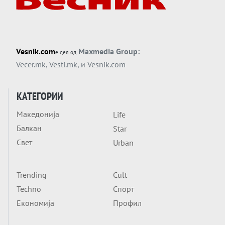
Вечер тема
Трамп тврди дека повторно „разговара“
со Иран - ваквите моменти се поопасни
од отворените закани
Вечер тема
Vesnik.com
Maxmedia Group:
е дел од
ДЛАБОКО УДОЛУ: Сметководствените
Vecer.mk
,
Vesti.mk
, и
Vesnik.com
трикови што го соборија ЕНРОН ги
применуваат гигантите за ВИ
Вечер тема
КАТЕГОРИИ
АТОМСКО ДОМИНО НА БЛИСКИОТ
Македонија
Life
ИСТОК
Балкан
Star
Вечер тема
Свет
Urban
ОД ШАХЕД ДО СВЕТСКА ВОЈНА?
Обвинувањето кон Русија го поврзува
Блискиот Исток со украинското бојно
Trending
Cult
Тема
поле?
Techno
Спорт
Заборавете ги премиерите, ОВА СЕ
Економија
Профил
ЛУЃЕТО ШТО РЕШАВААТ ЗА МИР, ВОЈНА,
СОЖИВОТ ИЛИ ПРОПАСТ