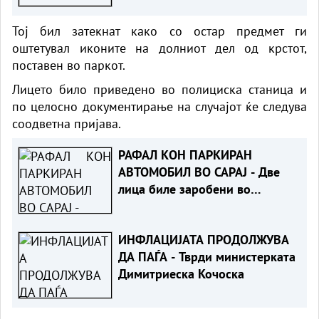
Тој бил затекнат како со остар предмет ги
оштетувал иконите на долниот дел од крстот,
поставен во паркот.
Лицето било приведено во полициска станица и
по целосно документирање на случајот ќе следува
соодветна пријава.
РАФАЛ КОН ПАРКИРАН
АВТОМОБИЛ ВО САРАЈ - Две
лица биле заробени во
возилото
ИНФЛАЦИЈАТА ПРОДОЛЖУВА
ДА ПАЃА - Тврди министерката
Димитриеска Кочоска