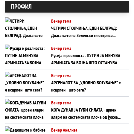
ПРОФИЛ
Вечер тема
ЧЕТИРИ СТОЛЧИЊА, ЕДЕН БЕЛГРАД:
Доаѓањето на Зеленски ги открива
тајните на политиката на балансирање
Вечер тема
на Вучиќ
Русија и реалноста: ПУТИН ЈА МЕНУВА
АРМИЈАТА ЗА ВОЈНА ШТО ОСТАНУВА
БЕЗ ФРОНТ
Вечер тема
АРСЕНАЛОТ ЗА „УДОБНО ВОЈУВАЊЕ“ е
исцрпен - што сега?
Вечер тема
КОГА ДУНАВ ЈА ГУБИ СИЛАТА - црвен
аларм на системската плоча од јужна
Германија до Црното Море...
Вечер Анализа