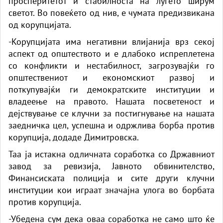
просперитетот и стабилноста на луѓето ширум
светот. Во повеќето од нив, е чумата предизвикана
од корупцијата.
-Корупцијата има негативни влијанија врз секој
аспект од општеството и е длабоко испреплетена
со конфликти и нестабилност, загрозувајќи го
општествениот и економскиот развој и
поткупувајќи ги демократските институции и
владеење на правото. Нашата посветеност и
дејствување се клучни за постигнување на нашата
заедничка цел, успешна и одржлива борба против
корупција, додаде Димитровска.
Таа ја истакна одличната соработка со Државниот
завод за ревизија, Јавното обвинителство,
Финансиската полиција и сите други клучни
институции кои играат значајна улога во борбата
против корупција.
-Убедена сум дека оваа соработка не само што ќе