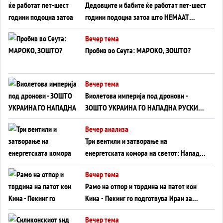
Дедовците и бабите ќе работат пет-шест
години подоцна затоа што НЕМААТ
ВНУЦИ ДА ГИ ЗАМЕНАТ
Вечер тема
Пробив во Сеута: МАРОКО, ЗОШТО?
Вечер тема
Виолетова империја под дронови -
ЗОШТО УКРАИНА ГО НАПАДНА РУСКИОТ
WILDBERRIES
Вечер анализа
Три вентили и затворање на
енергетската комора на светот: Нападот
во Суец најавува глобален енергетски
Вечер тема
инфаркт?
Рамо на отпор и тврдина на патот кон
Кина - Пекинг го подготвува Иран за
американска копнена инвазија
Вечер тема