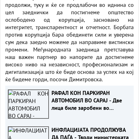
продолжи, туку и ќе се продлабочи во иднина со
цел заеднички да постигнеме општество
ослободено од корупција, засновано на
интегритет, транспарентност и отчетност. Борбата
против корупција бара обединети сили и уверена
сум дека заедно можеме да направиме вистински
промени. Меѓународната заедница претставува
наш важен партнер во напорите да достигнеме
високо ниво на независност, професионализам и
дигитализација што ќе биде основа за успех на кој
ќе бидеме горди, посочи Димитровска.
РАФАЛ КОН ПАРКИРАН
АВТОМОБИЛ ВО САРАЈ - Две
лица биле заробени во
возилото
ИНФЛАЦИЈАТА ПРОДОЛЖУВА
ДА ПАЃА - Тврди министерката