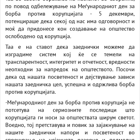
по повод одбележување на Меѓународниот ден за
борба против корупцијата - 5 декември,
потенцираше дека секој од нас има одговорност и
моќ да придонесе кон создавање на општество
ослободено од корупција.
Таа е на ставот дека заеднички можеме да
изградиме систем кој ќе се темели на
транспарентност, интегритет и отчетност, вредности
неопходни за напредок на општеството. Посочи
дека од нашата посветеност и дејствување зависи
нашата заедничка цел, успешна и одржлива борба
против корупцијата.
-Меѓународниот ден за борба против корупција не
потсетува на сериозните последици што
корупцијата ги носи за општествата ширум светот.
Воедно, тој претставува и повик за зајакнување на
нашите заеднички напори и посветеност во
спречување на нејзиното разорно и подмолно