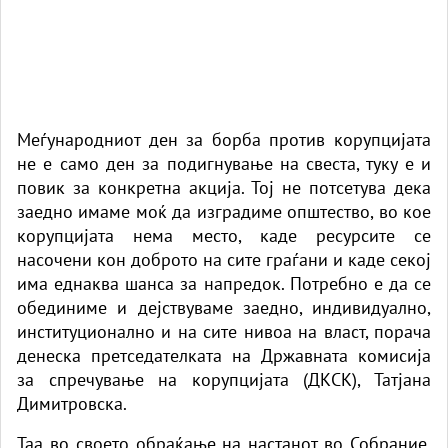
Меѓународниот ден за борба против корупцијата
не е само ден за подигнување на свеста, туку е и
повик за конкретна акција. Тој не потсетува дека
заедно имаме моќ да изградиме општество, во кое
корупцијата нема место, каде ресурсите се
насочени кон доброто на сите граѓани и каде секој
има еднаква шанса за напредок. Потребно е да се
обединиме и дејствуваме заедно, индивидуално,
институционално и на сите нивоа на власт, порача
денеска претседателката на Државната комисија
за спречување на корупцијата (ДКСК), Татјана
Димитровска.
Таа во своето обраќање на настанот во Собрание,