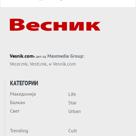
Силиконскиот ѕид веќе не е непробоен,
Кина го напаѓа последниот голем
монопол на Западот?
Вечер тема
Трамп тврди дека повторно „разговара“
со Иран - ваквите моменти се поопасни
од отворените закани
Вечер тема
Vesnik.com
Maxmedia Group:
е дел од
ДЛАБОКО УДОЛУ: Сметководствените
Vecer.mk
,
Vesti.mk
, и
Vesnik.com
трикови што го соборија ЕНРОН ги
применуваат гигантите за ВИ
Вечер тема
КАТЕГОРИИ
АТОМСКО ДОМИНО НА БЛИСКИОТ
Македонија
Life
ИСТОК
Балкан
Star
Вечер тема
Свет
Urban
ОД ШАХЕД ДО СВЕТСКА ВОЈНА?
Обвинувањето кон Русија го поврзува
Блискиот Исток со украинското бојно
Trending
Cult
Тема