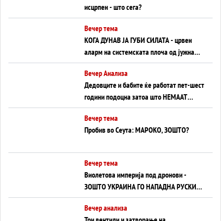
исцрпен - што сега?
Вечер тема
КОГА ДУНАВ ЈА ГУБИ СИЛАТА - црвен
аларм на системската плоча од јужна
Германија до Црното Море...
Вечер Анализа
Дедовците и бабите ќе работат пет-шест
години подоцна затоа што НЕМААТ
ВНУЦИ ДА ГИ ЗАМЕНАТ
Вечер тема
Пробив во Сеута: МАРОКО, ЗОШТО?
Вечер тема
Виолетова империја под дронови -
ЗОШТО УКРАИНА ГО НАПАДНА РУСКИОТ
WILDBERRIES
Вечер анализа
Три вентили и затворање на