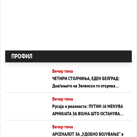
ПРОФИЛ
Вечер тема
ЧЕТИРИ СТОЛЧИЊА, ЕДЕН БЕЛГРАД:
Доаѓањето на Зеленски ги открива
тајните на политиката на балансирање
Вечер тема
на Вучиќ
Русија и реалноста: ПУТИН ЈА МЕНУВА
АРМИЈАТА ЗА ВОЈНА ШТО ОСТАНУВА
БЕЗ ФРОНТ
Вечер тема
АРСЕНАЛОТ ЗА „УДОБНО ВОЈУВАЊЕ“ е