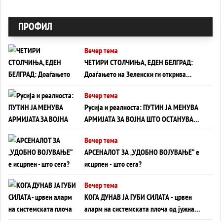
ПРОФИЛ
Вечер тема
ЧЕТИРИ СТОЛЧИЊА, ЕДЕН БЕЛГРАД:
Доаѓањето на Зеленски ги открива
тајните на политиката на балансирање
Вечер тема
на Вучиќ
Русија и реалноста: ПУТИН ЈА МЕНУВА
АРМИЈАТА ЗА ВОЈНА ШТО ОСТАНУВА
БЕЗ ФРОНТ
Вечер тема
АРСЕНАЛОТ ЗА „УДОБНО ВОЈУВАЊЕ“ е
исцрпен - што сега?
Вечер тема
КОГА ДУНАВ ЈА ГУБИ СИЛАТА - црвен
аларм на системската плоча од јужна
Германија до Црното Море...