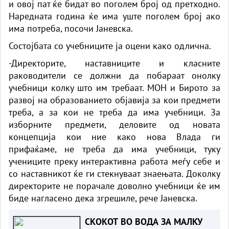
и овој пат ќе бидат во поголем број од претходно.
Наредната година ќе има уште поголем број ако
има потреба, посочи Јаневска.
Состојбата со учебниците ја оцени како одлична.
-Директорите, наставниците и класните
раководители се должни да побараат онолку
учебници колку што им требаат. МОН и Бирото за
развој на образованието објавија за кои предмети
треба, а за кои не треба да има учебници. За
изборните предмети, деловите од новата
концепција кои ние како нова Влада ги
прифаќаме, не треба да има учебници, туку
учениците преку интерактивна работа меѓу себе и
со наставникот ќе ги стекнуваат знаењата. Доколку
директорите не порачале доволно учебници ќе им
биде нагласено дека згрешиле, рече Јаневска.
СКОКОТ ВО ВОДА ЗА МАЛКУ