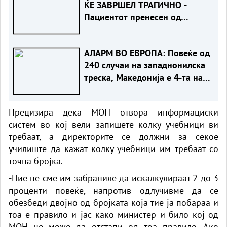
ЌЕ ЗАВРШЕЛ ТРАГИЧНО -
Пациентот пренесен од
Турција е стабилен, лекарите
со апел за внимателност
АЛАРМ ВО ЕВРОПА: Повеќе од
240 случаи на западнонилска
треска, Македонија е 4-та на
листата
Прецизира дека МОН отвора информациски
систем во кој вели запишете колку учебници ви
требаат, а директорите се должни за секое
училиште да кажат колку учебници им требаат со
точна бројка.
-Ние не сме им забраниле да искалкулираат 2 до 3
проценти повеќе, напротив одлучивме да се
обезбеди двојно од бројката која тие ја побараа и
тоа е правило и јас како министер и било кој од
МОН не може да отстапи од тоа правило. Ако