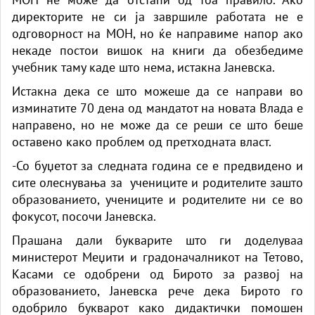
директорите не си ја завршиле работата не е
одговорност на МОН, но ќе направиме напор ако
некаде постои вишок на книги да обезбедиме
учебник таму каде што нема, истакна Јаневска.
Истакна дека се што можеше да се направи во
изминатите 70 дена од мандатот на новата Влада е
направено, но не може да се реши се што беше
оставено како проблем од претходната власт.
-Со буџетот за следната година се е предвидено и
сите олеснувања за учениците и родителите зашто
образованието, учениците и родителите ни се во
фокусот, посочи Јаневска.
Прашана дали букварите што ги доделуваа
министерот Меџити и градоначалникот на Тетово,
Касами се одобрени од Бирото за развој на
образованието, Јаневска рече дека Бирото го
одобрило букварот како дидактички помошен