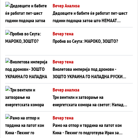
Вечер Анализа
Дедовците и бабите ќе работат пет-шест
години подоцна затоа што НЕМААТ
ВНУЦИ ДА ГИ ЗАМЕНАТ
Вечер тема
Пробив во Сеута: МАРОКО, ЗОШТО?
Вечер тема
Виолетова империја под дронови -
ЗОШТО УКРАИНА ГО НАПАДНА РУСКИОТ
WILDBERRIES
Вечер анализа
Три вентили и затворање на
енергетската комора на светот: Нападот
во Суец најавува глобален енергетски
Вечер тема
инфаркт?
Рамо на отпор и тврдина на патот кон
Кина - Пекинг го подготвува Иран за