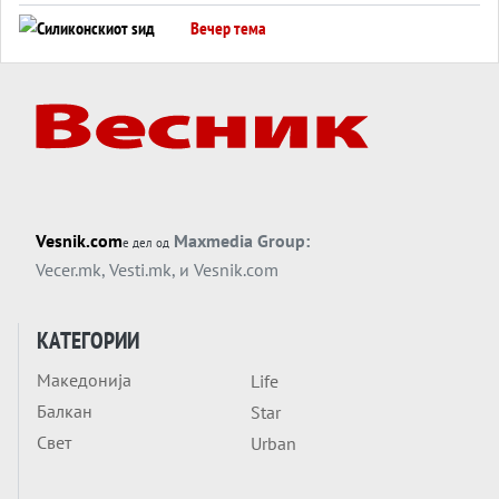
американска копнена инвазија
Вечер тема
Силиконскиот ѕид веќе не е непробоен,
Кина го напаѓа последниот голем
монопол на Западот?
Вечер тема
Трамп тврди дека повторно „разговара“
со Иран - ваквите моменти се поопасни
од отворените закани
Вечер тема
Vesnik.com
Maxmedia Group:
е дел од
ДЛАБОКО УДОЛУ: Сметководствените
Vecer.mk
,
Vesti.mk
, и
Vesnik.com
трикови што го соборија ЕНРОН ги
применуваат гигантите за ВИ
Вечер тема
КАТЕГОРИИ
АТОМСКО ДОМИНО НА БЛИСКИОТ
Македонија
Life
ИСТОК
Балкан
Star
Вечер тема
Свет
Urban
ОД ШАХЕД ДО СВЕТСКА ВОЈНА?
Обвинувањето кон Русија го поврзува