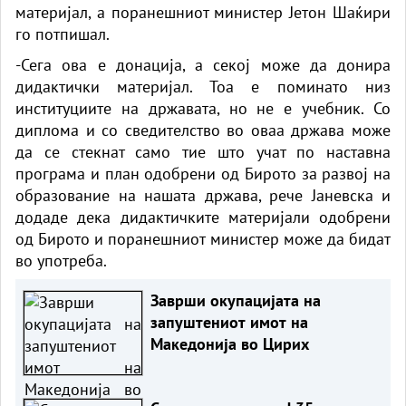
материјал, а поранешниот министер Јетон Шаќири
го потпишал.
-Сега ова е донација, а секој може да донира
дидактички материјал. Тоа е поминато низ
институциите на државата, но не е учебник. Со
диплома и со сведителство во оваа држава може
да се стекнат само тие што учат по наставна
програма и план одобрени од Бирото за развој на
образование на нашата држава, рече Јаневска и
додаде дека дидактичките материјали одобрени
од Бирото и поранешниот министер може да бидат
во употреба.
Заврши окупацијата на
запуштениот имот на
Македонија во Цирих