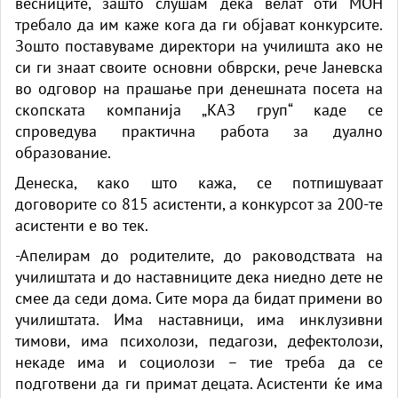
весниците, зашто слушам дека велат оти МОН
требало да им каже кога да ги објават конкурсите.
Зошто поставуваме директори на училишта ако не
си ги знаат своите основни обврски, рече Јаневска
во одговор на прашање при денешната посета на
скопската компанија „КАЗ груп“ каде се
спроведува практична работа за дуално
образование.
Денеска, како што кажа, се потпишуваат
договорите со 815 асистенти, а конкурсот за 200-те
асистенти е во тек.
-Апелирам до родителите, до раководствата на
училиштата и до наставниците дека ниедно дете не
смее да седи дома. Сите мора да бидат примени во
училиштата. Има наставници, има инклузивни
тимови, има психолози, педагози, дефектолози,
некаде има и социолози – тие треба да се
подготвени да ги примат децата. Асистенти ќе има