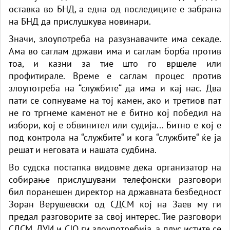
оставка во БНД, а една од последиците е забрана
на БНД да прислушкува новинари.
Значи, злоупотреба на разузнавачите има секаде.
Ама во саглам држави има и саглам борба против
тоа, и казни за тие што го вршеле или
профитирале. Време е саглам процес против
злоупотреба на “службите“ да има и кај нас. Два
пати се сопнуваме на тој камен, ако и третиов пат
не го тргнеме каменот не е битно кој победил на
избори, кој е обвинител или судија... Битно е кој е
под контрола на “службите“ и кога “службите“ ќе ја
решат и неговата и нашата судбина.
Во судска постапка видовме дека организатор на
собирање прислушувани телефонски разговори
бил поранешен директор на државната безбедност
Зоран Верушевски од СДСМ кој на Заев му ги
предал разговорите за свој интерес. Тие разговори
СДСМ, ДУИ и СЈО ги злоупотребија, а плус истите се