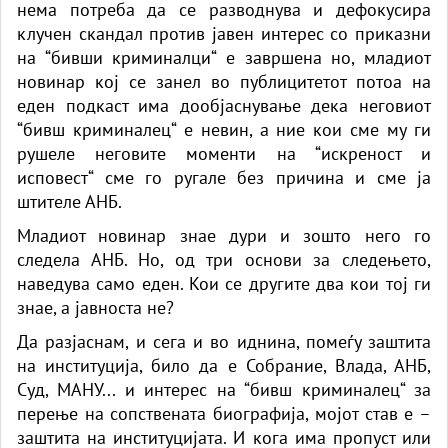
нема потреба да се разводнува и дефокусира
клучен скандал против јавен интерес со приказни
на “бивши криминалци“ е завршена но, младиот
новинар кој се занел во публицитетот потоа на
еден подкаст има дообјаснување дека неговиот
“бивш криминалец“ е невин, а ние кои сме му ги
рушеле неговите моменти на “искреност и
исповест“ сме го ругале без причина и сме ја
штителе АНБ.
Младиот новинар знае дури и зошто него го
следела АНБ. Но, од три основи за следењето,
наведува само еден. Кои се другите два кои тој ги
знае, а јавноста не?
Да разјаснам, и сега и во иднина, помеѓу заштита
на институција, било да е Собрание, Влада, АНБ,
Суд, МАНУ... и интерес на “бивш криминалец“ за
перење на сопствената биографија, мојот став е –
заштита на институцијата. И кога има пропуст или