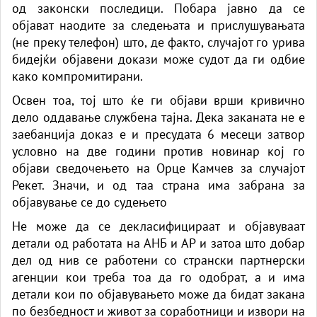
од законски последици. Побара јавно да се
објават наодите за следењата и прислушувањата
(не преку телефон) што, де факто, случајот го урива
бидејќи објавени докази може судот да ги одбие
како компромитирани.
Освен тоа, тој што ќе ги објави врши кривично
дело оддавање службена тајна. Дека заканата не е
заебанција доказ е и пресудата 6 месеци затвор
условно на две години против новинар кој го
објави сведочењето на Орце Камчев за случајот
Рекет. Значи, и од таа страна има забрана за
објавување се до судењето
Не може да се декласифицираат и објавуваат
детали од работата на АНБ и АР и затоа што добар
дел од нив се работени со странски партнерски
агенции кои треба тоа да го одобрат, а и има
детали кои по објавувањето може да бидат закана
по безбедност и живот за соработници и извори на