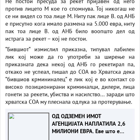
Не постои пресуда за рекет пријавен од него
против лицето М кое го спомнува. Тој никогаш не
се ни видел со тоа лице М. Ниту пак лице В. од АНБ
е присутно кога имало размена на 5.000 евра, ниту
пак тоа лице В. од АНБ било воопшто дел од
истрага за рекет – кој не постои.
“Бившиот“ измислил приказна, типувал лабилен
лик кој може да го употреби за ширење на
приказната дека некој од АНБ го рекетирал па,
откако не успеал, пишал до СОА во Хрватска дека
“бившиов крмининалец“ е лик кој е во контакт со
високо позиционирани криминалци, дилери, лица
гонети за рекети, убиства и насилство... заради што
хрватска СОА му плеснала одлука за протерување.
ОД ОДЗЕМЕН ИМОТ
АГЕНЦИЈАТА НАПЛАТИЛА 2,6
МИЛИОНИ ЕВРА. Еве што е
одземено