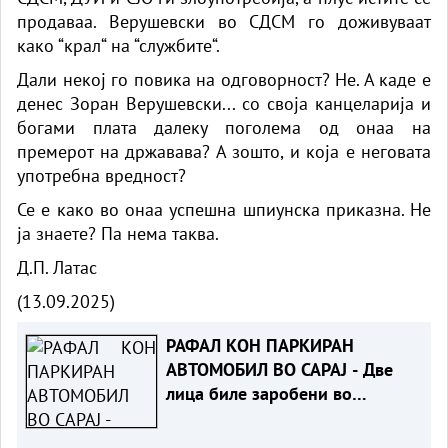
продаваа. Верушевски во СДСМ го доживуваат
како “крал“ на “службите“.
Дали некој го повика на одговорност? Не. А каде е
денес Зоран Верушевски... со своја канцеларија и
богами плата далеку поголема од онаа на
премерот на државава? А зошто, и која е неговата
употребна вредност?
Се е како во онаа успешна шпиунска приказна. Не
ја знаете? Па нема таква.
Д.П. Латас
(13.09.2025)
РАФАЛ КОН ПАРКИРАН
АВТОМОБИЛ ВО САРАЈ - Две
лица биле заробени во
возилото