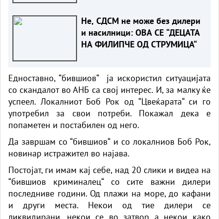
Не, СДСМ не може без дилери
и насилници: ОВА СЕ “ДЕЦАТА
НА ФИЛИПЧЕ ОД СТРУМИЦА“
Едноставно, “бившиов“ ја искористил ситуацијата
со скандалот во АНБ са свој интерес. И, за малку ќе
успеел. Локалниот Боб Рок од “Цвеќарата“ си го
употребил за свои потреби. Покажал дека е
попаметен и постабилен од него.
Да завршам со “бившиов“ и со локалниов Боб Рок,
новинар истражител во најава.
Постојат, ги имам кај себе, над 20 слики и видеа на
“бившиов криминалец“ со сите важни дилери
последниве години. Од плажи на море, до кафани
и други места. Некои од тие дилери се
ликвидирани, некои се во затвор а некои како