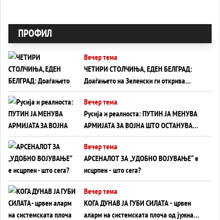
ПРОФИЛ
Вечер тема
ЧЕТИРИ СТОЛЧИЊА, ЕДЕН БЕЛГРАД:
Доаѓањето на Зеленски ги открива
тајните на политиката на балансирање
Вечер тема
на Вучиќ
Русија и реалноста: ПУТИН ЈА МЕНУВА
АРМИЈАТА ЗА ВОЈНА ШТО ОСТАНУВА
БЕЗ ФРОНТ
Вечер тема
АРСЕНАЛОТ ЗА „УДОБНО ВОЈУВАЊЕ“ е
исцрпен - што сега?
Вечер тема
КОГА ДУНАВ ЈА ГУБИ СИЛАТА - црвен
аларм на системската плоча од јужна