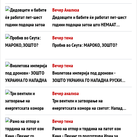
Германија до Црното Море...
Вечер Анализа
Дедовците и бабите ќе работат пет-шест
години подоцна затоа што НЕМААТ
ВНУЦИ ДА ГИ ЗАМЕНАТ
Вечер тема
Пробив во Сеута: МАРОКО, ЗОШТО?
Вечер тема
Виолетова империја под дронови -
ЗОШТО УКРАИНА ГО НАПАДНА РУСКИОТ
WILDBERRIES
Вечер анализа
Три вентили и затворање на
енергетската комора на светот: Нападот
во Суец најавува глобален енергетски
Вечер тема
инфаркт?
Рамо на отпор и тврдина на патот кон
Кина - Пекинг го подготвува Иран за