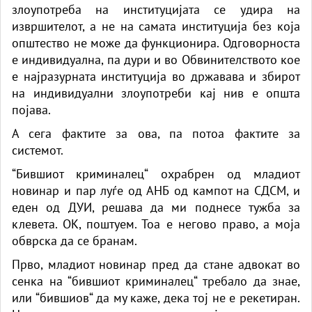
злоупотреба на институцијата се удира на
извршителот, а не на самата институција без која
општество не може да функционира. Одговорноста
е индивидуална, па дури и во Обвинителството кое
е најразурната институција во државава и збирот
на индивидуални злоупотреби кај нив е општа
појава.
А сега фактите за ова, па потоа фактите за
системот.
“Бившиот криминалец“ охрабрен од младиот
новинар и пар луѓе од АНБ од кампот на СДСМ, и
еден од ДУИ, решава да ми поднесе тужба за
клевета. ОК, поштуем. Тоа е негово право, а моја
обврска да се бранам.
Прво, младиот новинар пред да стане адвокат во
сенка на “бившиот криминалец“ требало да знае,
или “бившиов“ да му каже, дека тој не е рекетиран.