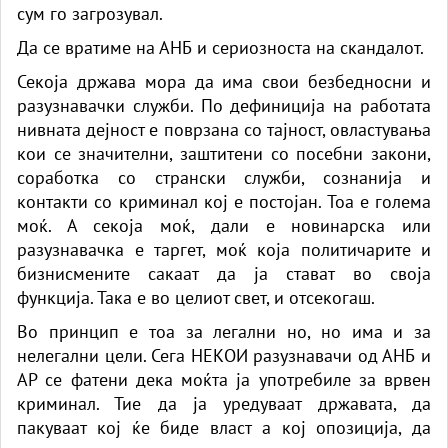
сум го загрозувал.
Да се вратиме на АНБ и сериозноста на скандалот.
Секоја држава мора да има свои безбедносни и
разузнавачки служби. По дефиниција на работата
нивната дејност е поврзана со тајност, овластувања
кои се значителни, заштитени со посебни закони,
соработка со странски служби, сознанија и
контакти со криминал кој е постојан. Тоа е голема
моќ. А секоја моќ, дали е новинарска или
разузнавачка е таргет, моќ која политичарите и
бизнисмените сакаат да ја стават во своја
функција. Така е во целиот свет, и отсекогаш.
Во принцип е тоа за легални но, но има и за
нелегални цели. Сега НЕКОИ разузнавачи од АНБ и
АР се фатени дека моќта ја употребиле за врвен
криминал. Тие да ја уредуваат државата, да
пакуваат кој ќе биде власт а кој опозиција, да