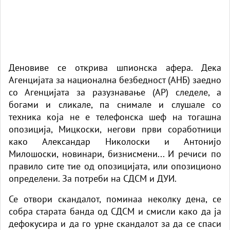
Деновиве се открива шпионска афера. Дека
Агенцијата за национална безбедност (АНБ) заедно
со Агенцијата за разузнавање (АР) следеле, а
богами и сликале, па снимале и слушале со
техника која не е телефонска шеф на тогашна
опозиција, Мицкоски, негови први соработници
како Александар Николоски и Антонијо
Милошоски, новинари, бизнисмени... И речиси по
правило сите тие од опозицијата, или опозиционо
определени. За потреби на СДСМ и ДУИ.
Се отвори скандалот, поминаа неколку дена, се
собра старата банда од СДСМ и смисли како да ја
дефокусира и да го урне скандалот за да се спаси