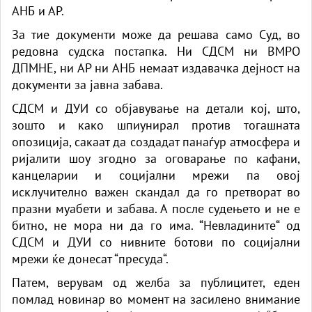
АНБ и АР.
За тие документи може да решава само Суд, во
редовна судска постапка. Ни СДСМ ни ВМРО
ДПМНЕ, ни АР ни АНБ немаат издавачка дејност на
документи за јавна забава.
СДСМ и ДУИ со објавување на детали кој, што,
зошто и како шпиунирал против тогашната
опозиција, сакаат да создадат панаѓур атмосфера и
ријалити шоу згодно за оговарање по кафани,
канцеларии и социјални мрежи па овој
исклучително важен скандал да го претворат во
празни муабети и забава. А после судењето и не е
битно, не мора ни да го има. “Невладините“ од
СДСМ и ДУИ со нивните ботови по социјални
мрежи ќе донесат “пресуда“.
Патем, верувам од желба за публицитет, еден
помлад новинар во момент на засилено внимание