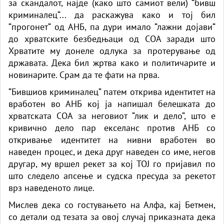
за скандалот, најде (како што самиот вели) “бивш
криминалец“... да раскажува како и тој бил
“прогонет“ од АНБ, па дури имало “лажни дојави“
до хрватските безбедњаци од СОА заради што
Хрватите му донеле одлука за протерување од
државата. Дека бил жртва како и политичарите и
новинарите. Срам да те фати на прва.
“Бившиов криминалец“ патем открива идентитет на
вработен во АНБ кој ја напишал белешката до
хрватската СОА за неговиот “лик и дело“, што е
кривично дело пар екселанс против АНБ со
откривање идентитет на нивни вработен во
наведен процес, и дека друг наведен со име, негов
другар, му вршел рекет за кој ТОЈ го пријавил по
што следело апсење и судска пресуда за рекетот
врз наведеното лице.
Мислев дека со гостувањето на Алфа, кај Бетмен,
со детали од тезата за овој случај приказната дека