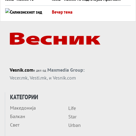
американска копнена инвазија
Вечер тема
Силиконскиот ѕид веќе не е непробоен,
Кина го напаѓа последниот голем
монопол на Западот?
Вечер тема
Трамп тврди дека повторно „разговара“
со Иран - ваквите моменти се поопасни
од отворените закани
Вечер тема
Vesnik.com
Maxmedia Group:
е дел од
ДЛАБОКО УДОЛУ: Сметководствените
Vecer.mk
,
Vesti.mk
, и
Vesnik.com
трикови што го соборија ЕНРОН ги
применуваат гигантите за ВИ
Вечер тема
КАТЕГОРИИ
АТОМСКО ДОМИНО НА БЛИСКИОТ
Македонија
Life
ИСТОК
Балкан
Star
Вечер тема
Свет
Urban
ОД ШАХЕД ДО СВЕТСКА ВОЈНА?