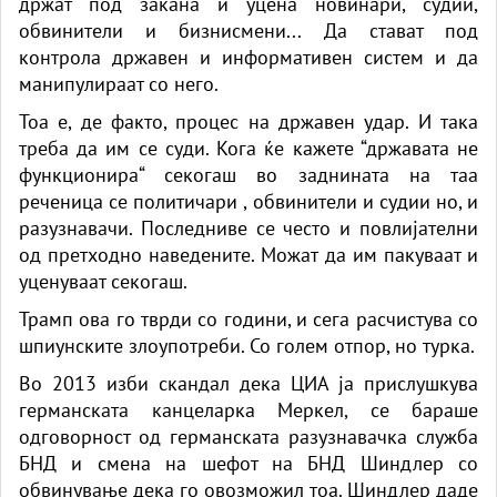
држат под закана и уцена новинари, судии,
обвинители и бизнисмени... Да стават под
контрола државен и информативен систем и да
манипулираат со него.
Тоа е, де факто, процес на државен удар. И така
треба да им се суди. Кога ќе кажете “државата не
функционира“ секогаш во заднината на таа
реченица се политичари , обвинители и судии но, и
разузнавачи. Последниве се често и повлијателни
од претходно наведените. Можат да им пакуваат и
уценуваат секогаш.
Трамп ова го тврди со години, и сега расчистува со
шпиунските злоупотреби. Со голем отпор, но турка.
Во 2013 изби скандал дека ЦИА ја прислушкува
германската канцеларка Меркел, се бараше
одговорност од германската разузнавачка служба
БНД и смена на шефот на БНД Шиндлер со
обвинување дека го овозможил тоа. Шиндлер даде