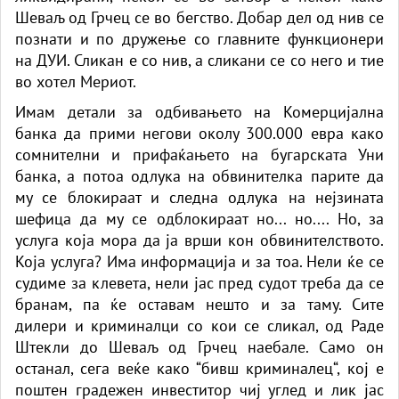
Шеваљ од Грчец се во бегство. Добар дел од нив се
познати и по дружење со главните функционери
на ДУИ. Сликан е со нив, а сликани се со него и тие
во хотел Мериот.
Имам детали за одбивањето на Комерцијална
банка да прими негови околу 300.000 евра како
сомнителни и прифаќањето на бугарската Уни
банка, а потоа одлука на обвинителка парите да
му се блокираат и следна одлука на нејзината
шефица да му се одблокираат но... но.... Но, за
услуга која мора да ја врши кон обвинителството.
Која услуга? Има информација и за тоа. Нели ќе се
судиме за клевета, нели јас пред судот треба да се
бранам, па ќе оставам нешто и за таму. Сите
дилери и криминалци со кои се сликал, од Раде
Штекли до Шеваљ од Грчец наебале. Само он
останал, сега веќе како “бивш криминалец“, кој е
поштен градежен инвеститор чиј углед и лик јас