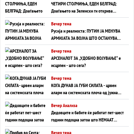
ЧЕТИРИ СТОЛЧИЊА, ЕДЕН БЕЛГРАД:
Доаѓањето на Зеленски ги открива
тајните на политиката на балансирање
Вечер тема
на Вучиќ
Русија и реалноста: ПУТИН ЈА МЕНУВА
АРМИЈАТА ЗА ВОЈНА ШТО ОСТАНУВА
БЕЗ ФРОНТ
Вечер тема
АРСЕНАЛОТ ЗА „УДОБНО ВОЈУВАЊЕ“ е
исцрпен - што сега?
Вечер тема
КОГА ДУНАВ ЈА ГУБИ СИЛАТА - црвен
аларм на системската плоча од јужна
Германија до Црното Море...
Вечер Анализа
Дедовците и бабите ќе работат пет-шест
години подоцна затоа што НЕМААТ
ВНУЦИ ДА ГИ ЗАМЕНАТ
Вечер тема