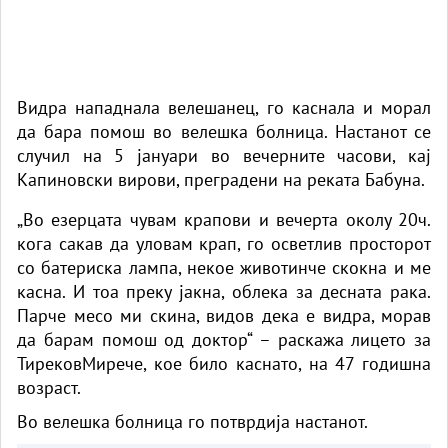
Видра нападнала велешанец, го каснала и морал
да бара помош во велешка болница. Настанот се
случил на 5 јануари во вечерните часови, кај
Капиновски вирови, преградени на реката Бабуна.
„Во езерцата чувам крапови и вечерта околу 20ч.
кога сакав да уловам крап, го осветлив просторот
со батериска лампа, некое животинче скокна и ме
касна. И тоа преку јакна, облека за десната рака.
Парче месо ми скина, видов дека е видра, морав
да барам помош од доктор“ – раскажа лицето за
ТирековМирече
, кое било каснато, на 47 годишна
возраст.
Во велешка болница го потврдија настанот.