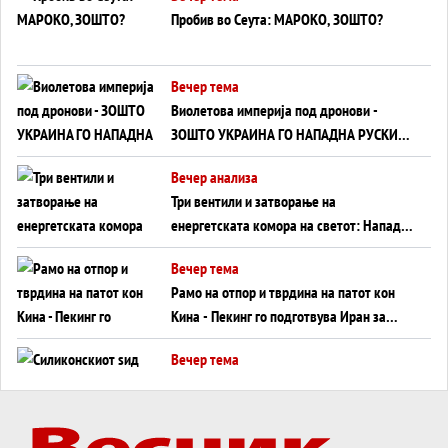
Пробив во Сеута: МАРОКО, ЗОШТО?
Вечер тема
Виолетова империја под дронови -
ЗОШТО УКРАИНА ГО НАПАДНА РУСКИОТ
WILDBERRIES
Вечер анализа
Три вентили и затворање на
енергетската комора на светот: Нападот
во Суец најавува глобален енергетски
Вечер тема
инфаркт?
Рамо на отпор и тврдина на патот кон
Кина - Пекинг го подготвува Иран за
американска копнена инвазија
Вечер тема
Силиконскиот ѕид веќе не е непробоен,
Кина го напаѓа последниот голем
монопол на Западот?