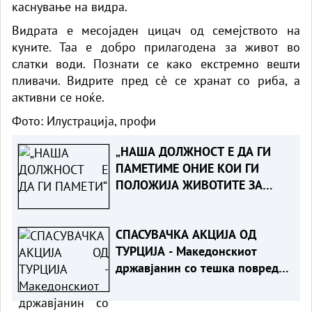
каснување на видра.
Видрата е месојаден цицач од семејството на
куните. Таа е добро прилагодена за живот во
слатки води. Познати се како екстремно вешти
пливачи. Видрите пред сè се хранат со риба, а
активни се ноќе.
Фото: Илустрација, профи
„НАША ДОЛЖНОСТ Е ДА ГИ
ПАМЕТИМЕ ОНИЕ КОИ ГИ
ПОЛОЖИЈА ЖИВОТИТЕ ЗА
ТАТКОВИНАТА“ - Порача
Мицкоски за 25-годишнината
СПАСУВАЧКА АКЦИЈА ОД
од Карпалак
ТУРЦИЈА - Македонскиот
државјанин со тешка повреда
на `рбетот транспортиран на
КАРИЛ