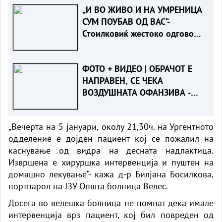
„И ВО ЖИВО И НА УМРЕНИЦА
СУМ ПОУБАВ ОД ВАС“-
Стоилковиќ жестоко одговори
на „умреницата“ што ја објави
СДСМ
ФОТО + ВИДЕО | ОБРАЧОТ Е
НАПРАВЕН, СЕ ЧЕКА
ВОЗДУШНАТА ОФАНЗИВА -
Пожарот во Сопиште под
контрола на земја, се
„Вечерта на 5 јануари, околу 21,30ч. на Ургентното
спремаат „ер - тракторите““
одделение е дојден пациент кој се пожалил на
каснување од видра на десната надлактица.
Извршена е хируршка интервенција и пуштен на
домашно лекување“- кажа д-р Билјана Босилкова,
портпарол на ЈЗУ Општа болница Велес.
Досега во велешка болница не помнат дека имале
интервенција врз пациент, кој бил повреден од