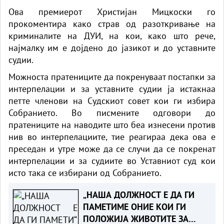
Ова премиерот Христијан Мицкоски го
прокоментира како страв од разоткривање на
криминалите на ДУИ, на кои, како што рече,
најмалку им е дојдено до јазикот и до уставните
судии.
Можноста пратениците да покренуваат постапки за
интерпелации и за уставните судии ја истакнаа
петте членови на Судскиот совет кои ги избира
Собранието. Во писмените одговори до
пратениците на наводите што беа изнесени против
нив во интерпелациите, тие реагираа дека ова е
преседан и утре може да се случи да се покренат
интерпелации и за судиите во Уставниот суд кои
исто така се избирани од Собранието.
„НАША ДОЛЖНОСТ Е ДА ГИ
ПАМЕТИМЕ ОНИЕ КОИ ГИ
ПОЛОЖИЈА ЖИВОТИТЕ ЗА