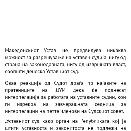
Македонскиот Устав не предвидува никаква
можност за разрешување на уставен судија, ниту од
страна на законодавната, ниту од извршната власт,
соопшти денеска Уставниот суд.
Оваа реакција од Судот доаѓа по најавите на
пратениците на ДУИ дека ќе поднесат
интерпелација за работата на уставните судии, кои
ги изрекоа на завчерашната седница за
интерпелации на петте членови на Судскиот совет.
„Уставниот суд како орган на Републиката кој ја
штити уставноста и законитоста не подлежи на