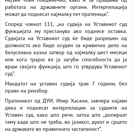
работата на државните органи. Интерпелација
можат да поднесат најмалку пет пратеници“.
Според членот 111, „на судија на Уставниот суд
функцијата му престанува ако поднесе оставка.
Судијата на Уставниот суд ќе биде разрешен од
должноста ако биде осуден за кривично дело на
безусловна казна затвор од најмалку шест месеци
или кога трајно ќе ја загуби способноста да ја
врши својата функција, што го утврдува Уставниот
суд“.
Мандатот на уставен судија трае 7 години, без
право на реизбор.
Пратеникот од ДУИ, Илир Хасани, завчера најави
дека е поднесат интерпелации за судиите на
Уставен суд, како што рече, затоа што „допираат
таму каде што не треба, во јазикот, духот и срцето
на државата во правичната застапеност“.