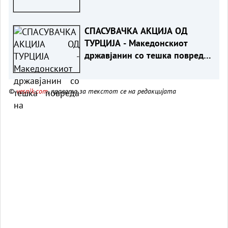
ТАТКОВИНАТА“ - Порача
Мицкоски за 25-годишнината
СПАСУВАЧКА АКЦИЈА ОД
од Карпалак
ТУРЦИЈА - Македонскиот
државјанин со тешка повреда
на `рбетот транспортиран на
КАРИЛ
©
vesnik.com
, правата за текстот се на редакцијата