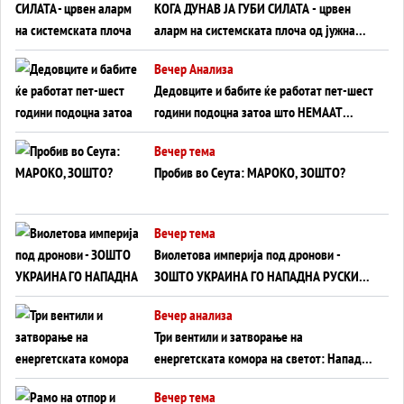
КОГА ДУНАВ ЈА ГУБИ СИЛАТА - црвен
аларм на системската плоча од јужна
Германија до Црното Море...
Вечер Анализа
Дедовците и бабите ќе работат пет-шест
години подоцна затоа што НЕМААТ
ВНУЦИ ДА ГИ ЗАМЕНАТ
Вечер тема
Пробив во Сеута: МАРОКО, ЗОШТО?
Вечер тема
Виолетова империја под дронови -
ЗОШТО УКРАИНА ГО НАПАДНА РУСКИОТ
WILDBERRIES
Вечер анализа
Три вентили и затворање на
енергетската комора на светот: Нападот
во Суец најавува глобален енергетски
Вечер тема
инфаркт?