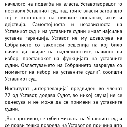
начелото на поделба на власта. Уставотворецот го
поставил Уставниот суд над трите власти затоа што
тој е контролор на нивните постапки, акти и
дејствија. Самостојноста и независноста на
Уставниот суд и на уставните судии имаат најсилна
уставна гаранција. Уставот не му дозволува на
Собранието со законски решенија на кој било
начин да влијае на надлежностите, начинот на
избор, престанокот на функцијата на уставните
судии. Овластувањето на Собранието завршува со
моментот на избор на уставните судии“, соопшти
Уставниот суд.
Институтот „интерпелација“ предвиден во членот
72 од Уставот, додава Судот, во никој случај не се
однесува и не може да се примени за уставните
судии.
„Во спротивно, се губи смислата на Уставниот суд и
се прави тешка повреда на Уставот од причина што