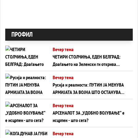
ПРОФИЛ
Вечер тема
ЧЕТИРИ СТОЛЧИЊА, ЕДЕН БЕЛГРАД:
Доаѓањето на Зеленски ги открива
тајните на политиката на балансирање
Вечер тема
на Вучиќ
Русија и реалноста: ПУТИН ЈА МЕНУВА
АРМИЈАТА ЗА ВОЈНА ШТО ОСТАНУВА
БЕЗ ФРОНТ
Вечер тема
АРСЕНАЛОТ ЗА „УДОБНО ВОЈУВАЊЕ“ е
исцрпен - што сега?
Вечер тема