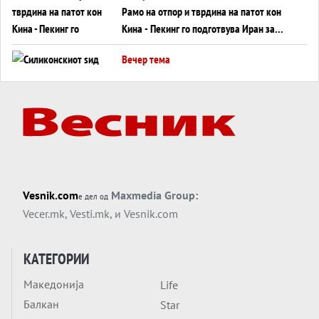
Рамо на отпор и тврдина на патот кон
Кина - Пекинг го подготвува Иран за
американска копнена инвазија
Вечер тема
Силиконскиот ѕид веќе не е непробоен,
Кина го напаѓа последниот голем
монопол на Западот?
Вечер тема
Трамп тврди дека повторно „разговара“
со Иран - ваквите моменти се поопасни
од отворените закани
Вечер тема
Vesnik.com
Maxmedia Group:
е дел од
ДЛАБОКО УДОЛУ: Сметководствените
Vecer.mk
,
Vesti.mk
, и
Vesnik.com
трикови што го соборија ЕНРОН ги
применуваат гигантите за ВИ
Вечер тема
КАТЕГОРИИ
АТОМСКО ДОМИНО НА БЛИСКИОТ
Македонија
Life
ИСТОК
Балкан
Star
Вечер тема