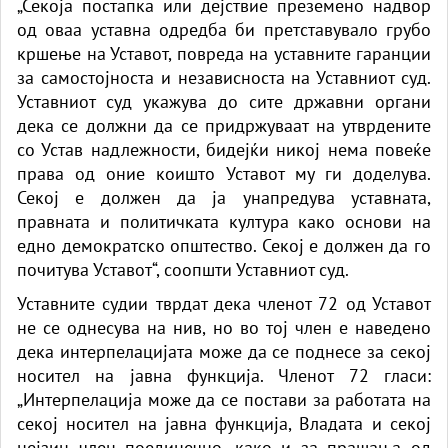
„Секоја постапка или дејствие преземено надвор
спремаат „ер - тракторите““
од оваа уставна одредба би претставувало грубо
кршење на Уставот, повреда на уставните гаранции
за самостојноста и независноста на Уставниот суд.
Уставниот суд укажува до сите државни органи
дека се должни да се придржуваат на утврдените
со Устав надлежности, бидејќи никој нема повеќе
права од оние коишто Уставот му ги доделува.
Секој е должен да ја унапредува уставната,
правната и политичката култура како основи на
едно демократско општество. Секој е должен да го
почитува Уставот“, соопшти Уставниот суд.
Уставните судии тврдат дека членот 72 од Уставот
не се однесува на нив, но во тој член е наведено
дека интерпелацијата може да се поднесе за секој
носител на јавна функција. Членот 72 гласи:
„Интерпелација може да се постави за работата на
секој носител на јавна функција, Владата и секој
нејзин член поединечно, како и за прашања од