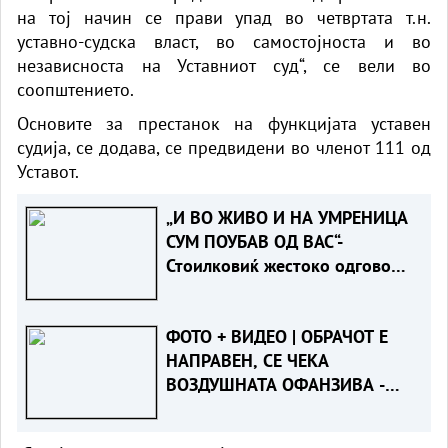
на тој начин се прави упад во четвртата т.н.
уставно-судска власт, во самостојноста и во
независноста на Уставниот суд“, се вели во
соопштението.
Основите за престанок на функцијата уставен
судија, се додава, се предвидени во членот 111 од
Уставот.
„И ВО ЖИВО И НА УМРЕНИЦА
СУМ ПОУБАВ ОД ВАС“-
Стоилковиќ жестоко одговори
на „умреницата“ што ја објави
СДСМ
ФОТО + ВИДЕО | ОБРАЧОТ Е
НАПРАВЕН, СЕ ЧЕКА
ВОЗДУШНАТА ОФАНЗИВА -
Пожарот во Сопиште под
контрола на земја, се