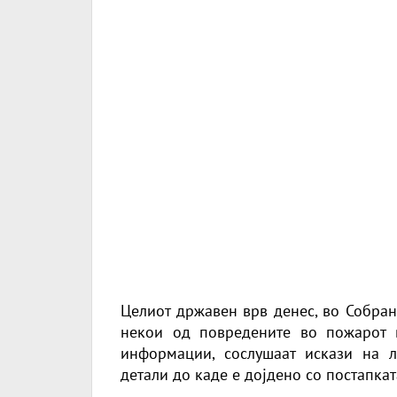
Целиот државен врв денес, во Собран
некои од повредените во пожарот 
информации, сослушаат искази на л
детали до каде е дојдено со постапкат