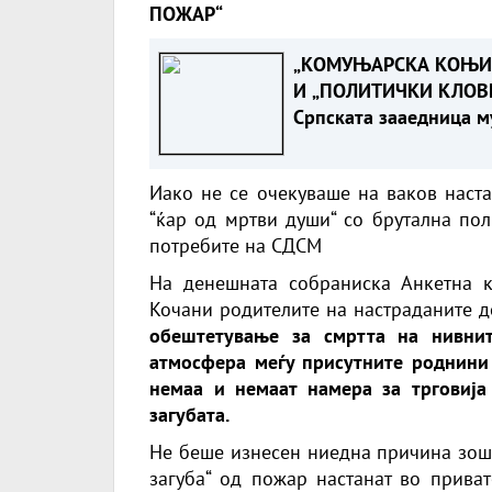
ПОЖАР“
„КОМУЊАРСКА КОЊИ
И „ПОЛИТИЧКИ КЛОВН
Српската зааедница м
возврати жестоко на
Филипче по нападот в
Иако не се очекуваше на ваков наста
Стоилковиќ“
“ќар од мртви души“ со брутална пол
потребите на СДСМ
На денешната собраниска Анкетна к
Кочани родителите на настраданите 
обештетување за смртта на нивнит
атмосфера меѓу присутните роднини
немаа и немаат намера за трговија 
загубата.
Не беше изнесен ниедна причина зошт
загуба“ од пожар настанат во прива