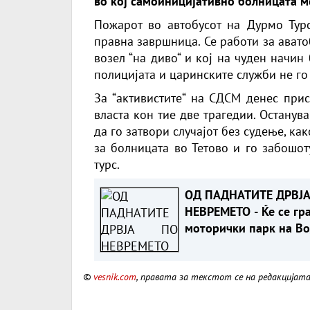
во кој самоиницијативно болницата м
Пожарот во автобусот на Дурмо Турс
правна завршница. Се работи за авато
возел “на диво“ и кој на чуден начин
полицијата и царинските служби не го
За “активистите“ на СДСМ денес прис
власта кон тие две трагедии. Останув
да го затвори случајот без судење, ка
за болницата во Тетово и го забошот
турс.
ОД ПАДНАТИТЕ ДРВЈА
НЕВРЕМЕТО - Ќе се гр
моторички парк на В
©
vesnik.com
, правата за текстот се на редакцијат