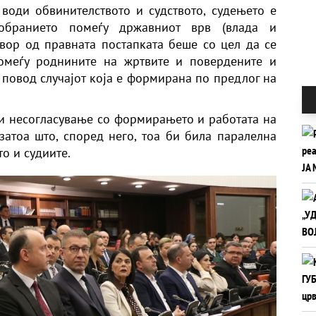
води обвинителството и судството, судењето е
обранието помеѓу државниот врв (влада и
двор од правната постапката беше со цел да се
омеѓу роднините на жртвите и повердените и
 повод случајот која е формирана по предлог на
и несогласување со формирањето и работата на
затоа што, според него, тоа би била паралелна
о и судиите.