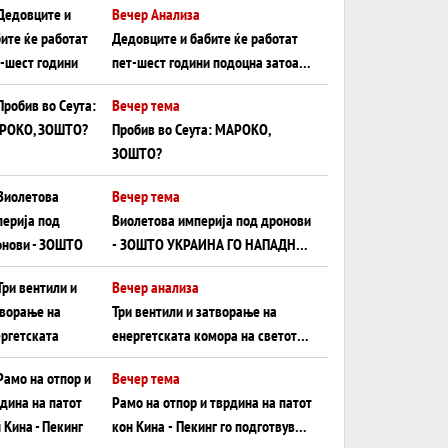
Вечер Анализа
Црното Море...
Дедовците и бабите ќе работат
пет-шест години подоцна затоа
што НЕМААТ ВНУЦИ ДА ГИ
Вечер тема
ЗАМЕНАТ
Пробив во Сеута: МАРОКО,
ЗОШТО?
Вечер тема
Виолетова империја под дронови
- ЗОШТО УКРАИНА ГО НАПАДНА
РУСКИОТ WILDBERRIES
Вечер анализа
Три вентили и затворање на
енергетската комора на светот:
Нападот во Суец најавува
Вечер тема
глобален енергетски инфаркт?
Рамо на отпор и тврдина на патот
кон Кина - Пекинг го подготвува