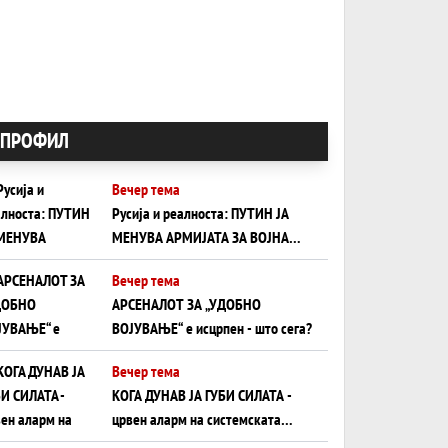
ПРОФИЛ
Вечер тема
Русија и реалноста: ПУТИН ЈА
МЕНУВА АРМИЈАТА ЗА ВОЈНА
ШТО ОСТАНУВА БЕЗ ФРОНТ
Вечер тема
АРСЕНАЛОТ ЗА „УДОБНО
ВОЈУВАЊЕ“ е исцрпен - што сега?
Вечер тема
КОГА ДУНАВ ЈА ГУБИ СИЛАТА -
црвен аларм на системската
плоча од јужна Германија до