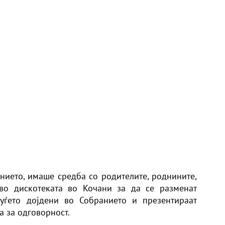
нието, имаше средба со родителите, роднините,
во дискотеката во Кочани за да се разменат
уѓето дојдени во Собранието и презентираат
а за одговорност.