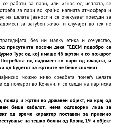
 се работи за пари, или износ од исплата, се
отреба за пари во крајно напната атмосфера и
ус на целата јавност и се очекуваат пресуди за
домест за загубен живот и случајот во тек не
рагедијата, без ни малку етика и сочувство,
од присутните посочи дека “СДСМ подобро се
Дурмо Турс од кој имаше 46 жртви и со пожарот
 Потребата од надомест со пари од владата, и
ри од буџетот за жртвите не беше спомнат.
најниско можно ниво средбата помеѓу целата
е од пожарот во Кочани, и се сведи на партиска
, пожар и жртви во државен објект, на крај од
овен беше кабелот, нема одговорни лица за
ект од време карактер поставен за приемно
местување на тешко болни од Ковид 19 и објект