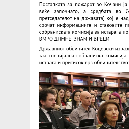
Постапката за пожарот во Кочани ја 
веќе започнато, а средбата во С
претседателот на државата) кој е на
соочат информациите и ставовите п
собраниската комисија за истарага по
ВМРО ДПМНЕ, ЗНАМ И ВРЕДИ.
Државниот обвинител Коцевски израз
таа специјална собраниска комисија 
истрага и притисок врз обвинителствот