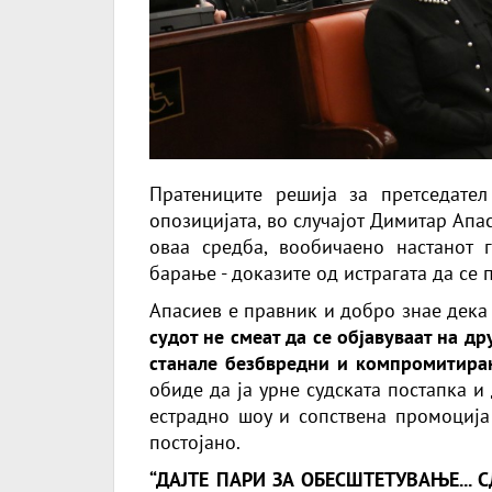
Пратениците решија за претседате
опозицијата, во случајот Димитар Апас
оваа средба, вообичаено настанот 
барање - доказите од истрагата да се 
Апасиев е правник и добро знае дек
судот не смеат да се објавуваат на др
станале безбвредни и компромитиран
обиде да ја урне судската постапка и 
естрадно шоу и сопствена промоција
постојано.
“ДАЈТЕ ПАРИ ЗА ОБЕСШТЕТУВАЊЕ...