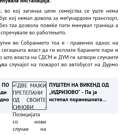
енувала инсталација.
, во кој загинаа цели семејства се уште нема
бус кој немал довола за меѓунардоен транспорт,
 без таа дозвола повеќе пати минувал граница а
 спречувале во работењето.
утни во Собранието тоа е - правичен однос на
а сегашната власт да ги исплати бараните пари и
ко што власта на СДСМ и ДУИ ги затвори случаите
ува случајот на пожарот во автобусот на Дурмо
 ПО
ПУШТЕН НА ВИКЕНД ОД
ади
„ИДРИЗОВО“ - Па ја
одно
истепал поранешната
девојка во Охрид
а