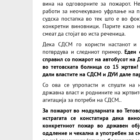
вина на одговорните за пожарот. Не
работи за неочекувано уфрлање на п
судска постапка во тек што е во фок
конкретни виновници. Парите како на
смеат да стојат во иста реченица.
Дека СДСМ го користи настанот и т
потврдува и следниот пример.
Еден 
справил со пожарот на автобусот на 
во тетовската болница со 15 жртви!
дали властите на СДСМ и ДУИ дале па
Со ова се упропасти и спушти на 
државна власт и роднините на жртвит
агитација за потреби на СДСМ.
.
За пожарот во модуларната во Тетово
истрагата се констатира дека вин
конкретниот пожар во државен обј
оддление и чекална а употребен за с