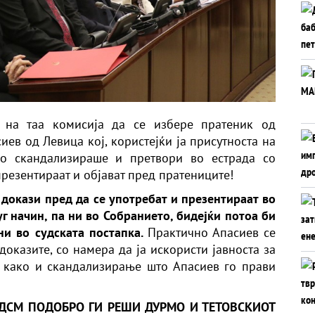
л на таа комисија да се избере пратеник од
иев од Левица кој, користејќи ја присутноста на
го скандализираше и претвори во естрада со
презентираат и објават пред пратениците!
а
докази пред да се употребат и презентираат во
уг начин, па ни во Собранието, бидејќи потоа би
и во судската постапка.
Практично Апасиев се
доказите, со намера да ја искористи јавноста за
 како и скандализирање што Апасиев го прави
 СДСМ ПОДОБРО ГИ РЕШИ ДУРМО И ТЕТОВСКИОТ