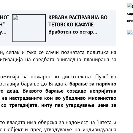
НО“
КРВАВА РАСПРАВИЈА ВО
“ -
ТЕТОВСКО КАФУЛЕ -
у
Вработен со остар
предмет повредил гостин
рз
н, сепак и тука се случи познатата политика на
итизација на средбата очигледно планирана за
омисија за пожарот во дискотеката „Пулс“ во
доставија барање до Владата
барање за парично
е деца. Ваквото барање создаде непријатна
 на настраданите кои во убедливо мнозинство
со трагедијата, ниту пак утврдување цена за
о владата има обврска за надомест на “штета и
тен објект и пред утврдување на индивидуална