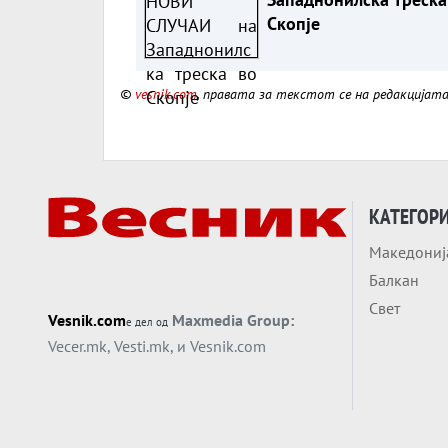
Скопје
©
vesnik.com
, правата за текстот се на редакцијат
КАТЕГОР
Македониј
Балкан
Свет
Vesnik.com
Maxmedia Group:
е дел од
Vecer.mk
,
Vesti.mk
, и
Vesnik.com