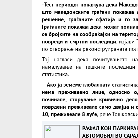
-
Тест периодот покажува дека Македон
што македонските граѓани покажаа д
решение, граѓаните сфатија и го з
Граѓаните покажаа дека можат поинак
се бројките на сообраќајки на терито
повреди и смртни последици
, изјав
по отворање на реконструираната поли
Тој нагласи дека почитувањето н
намалување на тешките последици в
статистика.
–
Ако ја земеме глобалната статистик
нема преживеано лице, односно о
починале, сторување кривично дел
поврдени преживеале само двајца и с
10, преживеале 8 луѓе
, рече Тошковски
РАФАЛ КОН ПАРКИРА
АВТОМОБИЛ ВО САРАЈ