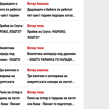
Вечер Анализа
Црното Море...
Дедовците и бабите ќе работат
пет-шест години подоцна затоа
што НЕМААТ ВНУЦИ ДА ГИ
Вечер тема
ЗАМЕНАТ
Пробив во Сеута: МАРОКО,
ЗОШТО?
Вечер тема
Виолетова империја под дронови
- ЗОШТО УКРАИНА ГО НАПАДНА
РУСКИОТ WILDBERRIES
Вечер анализа
Три вентили и затворање на
енергетската комора на светот:
Нападот во Суец најавува
Вечер тема
глобален енергетски инфаркт?
Рамо на отпор и тврдина на патот
кон Кина - Пекинг го подготвува