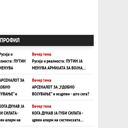
ПРОФИЛ
Вечер тема
Русија и реалноста: ПУТИН ЈА
МЕНУВА АРМИЈАТА ЗА ВОЈНА
ШТО ОСТАНУВА БЕЗ ФРОНТ
Вечер тема
АРСЕНАЛОТ ЗА „УДОБНО
ВОЈУВАЊЕ“ е исцрпен - што сега?
Вечер тема
КОГА ДУНАВ ЈА ГУБИ СИЛАТА -
црвен аларм на системската
плоча од јужна Германија до