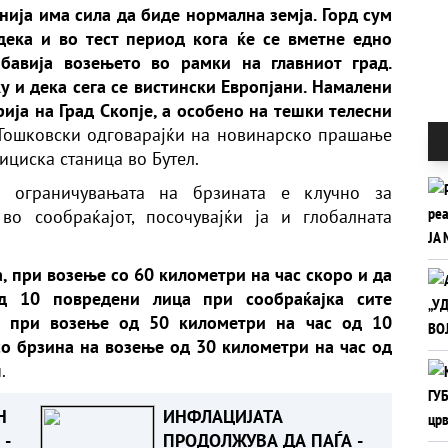
ија има сила да биде нормална земја. Горд сум
ека и во тест период кога ќе се вметне едно
абавија возењето во рамки на главниот град.
у и дека сега се вистински Европјани. Намалени
рија на Град Скопје, а особено на тешки телесни
и Тошковски одговарајќи на новинарско прашање
циска станица во Бутел.
а ограничувањата на брзината е клучно за
о сообраќајот, посочувајќи ја и глобалната
а, при возење со 60 километри на час скоро и да
д 10 повредени лица при сообраќајка сите
о при возење од 50 километри на час од 10
о брзина на возење од 30 километри на час од
.
Н
ИНФЛАЦИЈАТА
 -
ПРОДОЛЖУВА ДА ПАЃА -