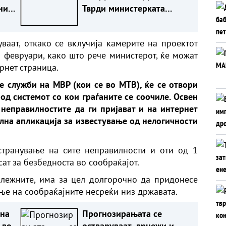
ни
Тврди министерката
Димитриеска Кочоска
ваат, откако се вклучија камерите на проектот
1 февруари, како што рече министерот, ќе можат
ернет страница.
те служби на МВР (кои се во МТВ), ќе се отвори
од системот со кои граѓаните се соочиле. Освен
неправилностите да ги пријават и на интернет
илна апликација за известување од нелогичности
странување на сите неправилности и оти од 1
ат за безбедноста во сообраќајот.
длежните, има за цел долгорочно да придонесе
ње на сообраќајните несреќи низ државата.
на
Прогнозирањата се
 во
остваруваат, врнежи и