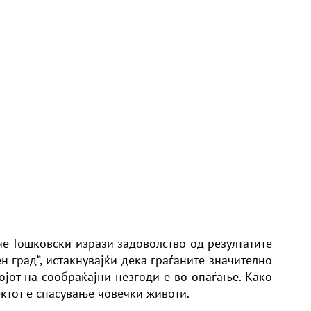
е Тошковски изрази задоволство од резултатите
н град“, истакнувајќи дека граѓаните значително
ојот на сообраќајни незгоди е во опаѓање. Како
ектот е спасување човечки животи.