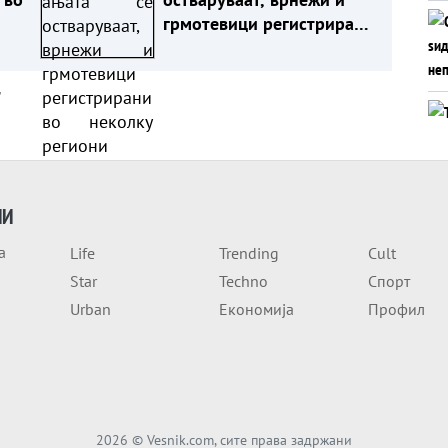
грмотевици регистрирани
во неколку региони
а
ИИ
а
Life
Trending
Cult
Star
Techno
Спорт
Urban
Економија
Профил
2026
© Vesnik.com, сите права задржани