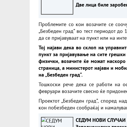
Две лица биле заробе
во возилото
Проблемите со кои возачите се соочу
„Безбеден град“ во тест периодот до 
да се пријавуваат на пункт или на инт
Тој најави дека во склоп на управни
пункт за пријавување на сите грешки 
физички, возачите ќе можат наскоро 
страница, а министерот најави и моб
на „Безбеден град“.
Тошкоски рече дека се работи на о
февруари возачите свесно ќе придонес
Проектот „Безбеден град“, според на
кон побезбеден сообраќај и намалува
СЕДУМ НОВИ СЛУЧАИ 
Западнонилска треска