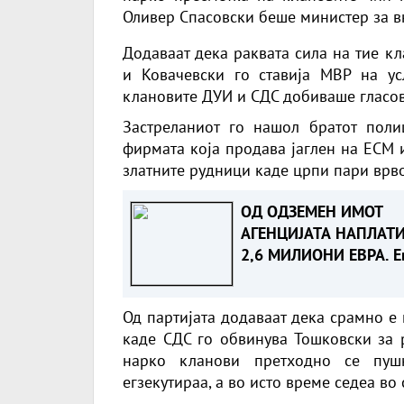
Оливер Спасовски беше министер за 
Додаваат дека раквата сила на тие к
и Ковачевски го ставија МВР на у
клановите ДУИ и СДС добиваше гласов
Застреланиот го нашол братот поли
фирмата која продава јаглен на ЕСМ и
златните рудници каде црпи пари врвот
ОД ОДЗЕМЕН ИМОТ
АГЕНЦИЈАТА НАПЛАТ
2,6 МИЛИОНИ ЕВРА. Е
што е одземено
Од партијата додаваат дека срамно е 
каде СДС го обвинува Тошковски за р
нарко кланови претходно се пушк
егзекутираа, а во исто време седеа во 