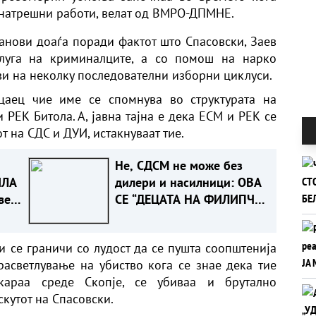
внатрешни работи, велат од ВМРО-ДПМНЕ.
ланови доаѓа поради фактот што Спасовски, Заев
слуга на криминалците, а со помош на нарко
и на неколку последователни изборни циклуси.
цаец чие име се спомнува во структурата на
 РЕК Битола. А, јавна тајна е дека ЕСМ и РЕК се
 на СДС и ДУИ, истакнуваат тие.
Не, СДСМ не може без
ИЛА
дилери и насилници: ОВА
ве
СЕ “ДЕЦАТА НА ФИЛИПЧЕ
ОД СТРУМИЦА“
и се граничи со лудост да се пушта соопштенија
асветлување на убиство кога се знае дека тие
араа среде Скопје, се убиваа и брутално
скутот на Спасовски.