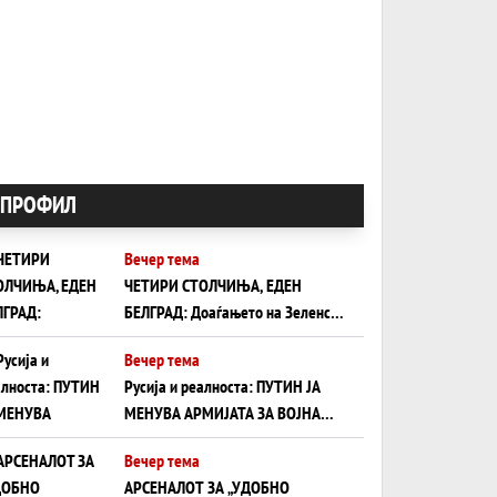
ПРОФИЛ
Вечер тема
ЧЕТИРИ СТОЛЧИЊА, ЕДЕН
БЕЛГРАД: Доаѓањето на Зеленски
ги открива тајните на политиката
Вечер тема
на балансирање на Вучиќ
Русија и реалноста: ПУТИН ЈА
МЕНУВА АРМИЈАТА ЗА ВОЈНА
ШТО ОСТАНУВА БЕЗ ФРОНТ
Вечер тема
АРСЕНАЛОТ ЗА „УДОБНО