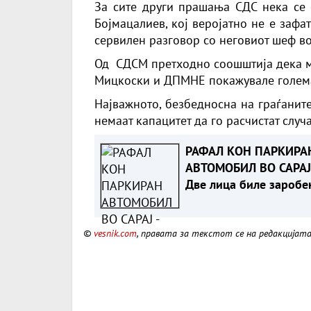
За сите други прашања СДС нека се
Бојмацалиев, кој веројатно не е зафа
сервилен разговор со неговиот шеф во
Од
СДСМ претходно соошштија дека ми
Мицкоски и ДПМНЕ покажувале голема
Најважното, безбедносна на граѓанит
немаат капацитет да го расчистат случ
РАФАЛ КОН ПАРКИРА
АВТОМОБИЛ ВО САРАЈ
Две лица биле заробе
во возилото
©
vesnik.com
, правата за текстот се на редакцијат