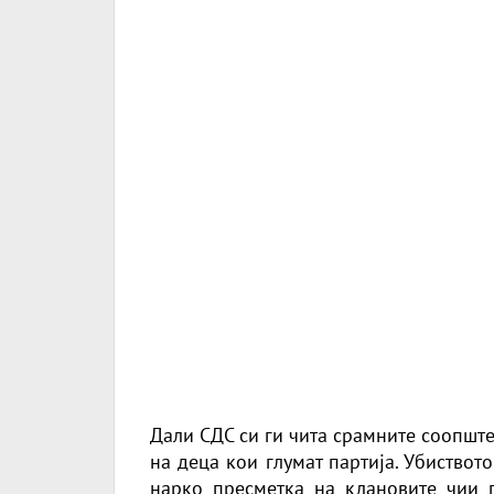
Дали СДС си ги чита срамните соопштен
на деца кои глумат партија. Убиствот
нарко пресметка на клановите чии 