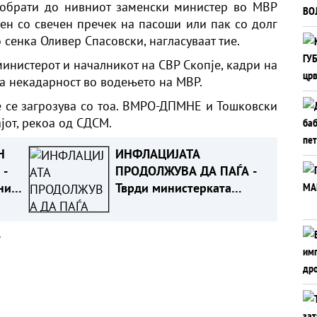
 обрати до нивниот заменски министер во МВР
тен со свечен пречек на пасоши или пак со долг
 сенка Оливер Спасовски, нагласуваат тие.
нистерот и началникот на СВР Скопје, кадри на
 некадарност во водењето на МВР.
е се загрозува со тоа. ВМРО-ДПМНЕ и Тошковски
ајот, рекоа од СДСМ.
Н
ИНФЛАЦИЈАТА
 -
ПРОДОЛЖУВА ДА ПАЃА -
ни
Тврди министерката
Димитриеска Кочоска
а