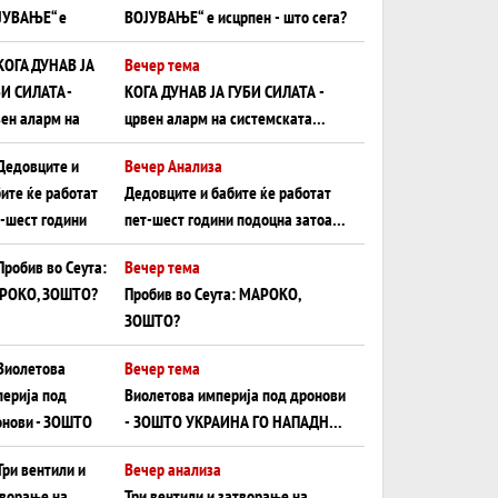
ВОЈУВАЊЕ“ е исцрпен - што сега?
Вечер тема
КОГА ДУНАВ ЈА ГУБИ СИЛАТА -
црвен аларм на системската
плоча од јужна Германија до
Вечер Анализа
Црното Море...
Дедовците и бабите ќе работат
пет-шест години подоцна затоа
што НЕМААТ ВНУЦИ ДА ГИ
Вечер тема
ЗАМЕНАТ
Пробив во Сеута: МАРОКО,
ЗОШТО?
Вечер тема
Виолетова империја под дронови
- ЗОШТО УКРАИНА ГО НАПАДНА
РУСКИОТ WILDBERRIES
Вечер анализа
Три вентили и затворање на