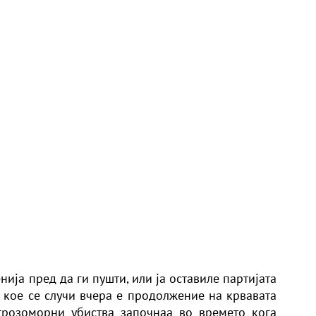
ија пред да ги пушти, или ја оставиле партијата
о кое се случи вчера е продолжение на крвавата
грозоморни убиства започнаа во времето кога