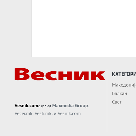
КАТЕГОР
Македониј
Балкан
Свет
Vesnik.com
Maxmedia Group:
е дел од
Vecer.mk
,
Vesti.mk
, и
Vesnik.com