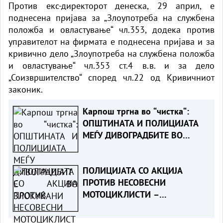
Против екс-директорот денеска, 29 април, е
поднесена пријава за „Злоупотреба на службена
положба и овластување“ чл.353, додека против
управителот на фирмата е поднесена пријава и за
кривично дело „Злоупотреба на службена положба
и овластување“ чл.353 ст.4 в.в. и за дело
„Соизвршителство“ според чл.22 од Кривичниот
законик.
Карпош тргна во “чистка“:
ОПШТИНАТА И ПОЛИЦИЈАТА
МЕЃУ ДИВОГРАДБИТЕ ВО
ЗЛОКУЌАНИ
ПОЛИЦИЈАТА СО АКЦИЈА
ПРОТИВ НЕСОВЕСНИ
МОТОЦИКЛИСТИ –
евидентирани над 200
прекршоци, приведени 14