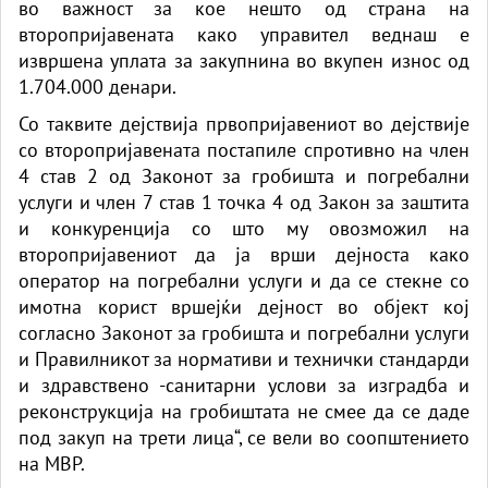
во важност за кое нешто од страна на
второпријавената како управител веднаш е
извршена уплата за закупнина во вкупен износ од
1.704.000 денари.
Со таквите дејствија првопријавениот во дејствије
со второпријавената постапиле спротивно на член
4 став 2 од Законот за гробишта и погребални
услуги и член 7 став 1 точка 4 од Закон за заштита
и конкуренција со што му овозможил на
второпријавениот да ја врши дејноста како
оператор на погребални услуги и да се стекне со
имотна корист вршејќи дејност во објект кој
согласно Законот за гробишта и погребални услуги
и Правилникот за нормативи и технички стандарди
и здравствено -санитарни услови за изградба и
реконструкција на гробиштата не смее да се даде
под закуп на трети лица“, се вели во соопштението
на МВР.