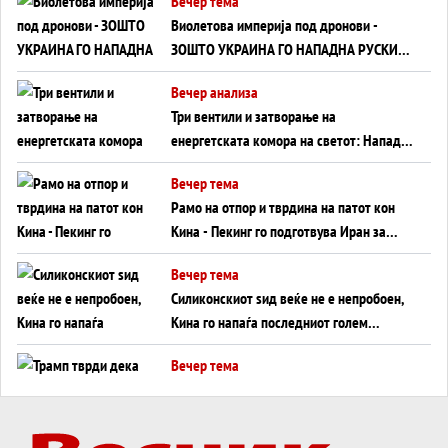
Вечер тема
Виолетова империја под дронови -
ЗОШТО УКРАИНА ГО НАПАДНА РУСКИОТ
WILDBERRIES
Вечер анализа
Три вентили и затворање на
енергетската комора на светот: Нападот
во Суец најавува глобален енергетски
Вечер тема
инфаркт?
Рамо на отпор и тврдина на патот кон
Кина - Пекинг го подготвува Иран за
американска копнена инвазија
Вечер тема
Силиконскиот ѕид веќе не е непробоен,
Кина го напаѓа последниот голем
монопол на Западот?
Вечер тема
Трамп тврди дека повторно „разговара“
со Иран - ваквите моменти се поопасни
од отворените закани