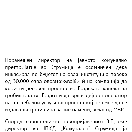
Поранешен директор на јавното комунално
претпријатие во Струмица е осомничен дека
инкасирал во буџетот на оваа институција повеќе
од 30.000 евра овозможувајќи ѝ на компанија да
користи деловен простор во Градската капела на
гробиштата во Градот и да врши дејност оператор
на погребални услуги во простор кој не смее да се
издава на трети лица за тие намени, велат од МВР.
Според соопштението првопријавениот З.Г., екс-
директор во ЈПКД „Комуналец“ Струмица ја