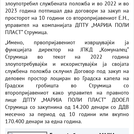
злоупотребил службената положба и во 2022 и во
2023 година потпишал два договори за закуп на
просторот на 10 години со второпријавениот Е.Н.,
управител на компанијата ДПТУ „МАРИЈА ПОЛИ
ПЛАСТ“ Струмица.
„Имено, првопријавениот извршувајќи ја
функцијата директор на ЈПКД „Комуналец“
Струмица во текот на 2022 година
злоупотребувајќи и искористувајќи ја својата
службена положба склучил Договор под закуп на
деловен простор лоциран во Градска капела на
Градски гробишта во Струмица со
второпријавениот како управител на правното
лице ДПТУ „МАРИЈА ПОЛИ ПЛАСТ“ ДООЕЛ
Струмица со закупнина од 14.200 денари со ДДВ
месечно за период од 10 години или вкупно
170.400 денари за една година.