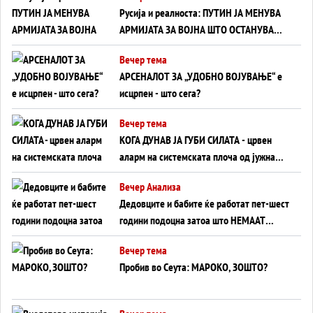
Русија и реалноста: ПУТИН ЈА МЕНУВА
АРМИЈАТА ЗА ВОЈНА ШТО ОСТАНУВА
БЕЗ ФРОНТ
Вечер тема
АРСЕНАЛОТ ЗА „УДОБНО ВОЈУВАЊЕ“ е
исцрпен - што сега?
Вечер тема
КОГА ДУНАВ ЈА ГУБИ СИЛАТА - црвен
аларм на системската плоча од јужна
Германија до Црното Море...
Вечер Анализа
Дедовците и бабите ќе работат пет-шест
години подоцна затоа што НЕМААТ
ВНУЦИ ДА ГИ ЗАМЕНАТ
Вечер тема
Пробив во Сеута: МАРОКО, ЗОШТО?