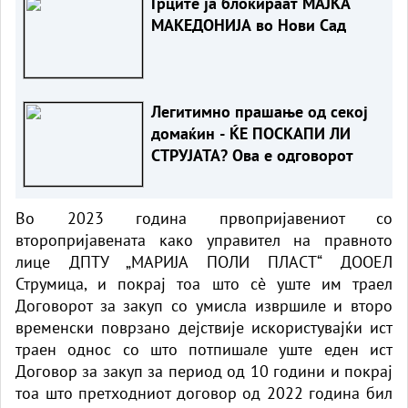
Грците ја блокираат МАЈКА
МАКЕДОНИЈА во Нови Сад
Легитимно прашање од секој
домаќин - ЌЕ ПОСКАПИ ЛИ
СТРУЈАТА? Ова е одговорот
Во 2023 година првопријавениот со
второпријавената како управител на правното
лице ДПТУ „МАРИЈА ПОЛИ ПЛАСТ“ ДООЕЛ
Струмица, и покрај тоа што сè уште им траел
Договорот за закуп со умисла извршиле и второ
временски поврзано дејствије искористувајќи ист
траен однос со што потпишале уште еден ист
Договор за закуп за период од 10 години и покрај
тоа што претходниот договор од 2022 година бил