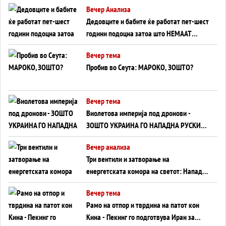
Вечер Анализа
Дедовците и бабите ќе работат пет-шест
години подоцна затоа што НЕМААТ
ВНУЦИ ДА ГИ ЗАМЕНАТ
Вечер тема
Пробив во Сеута: МАРОКО, ЗОШТО?
Вечер тема
Виолетова империја под дронови -
ЗОШТО УКРАИНА ГО НАПАДНА РУСКИОТ
WILDBERRIES
Вечер анализа
Три вентили и затворање на
енергетската комора на светот: Нападот
во Суец најавува глобален енергетски
Вечер тема
инфаркт?
Рамо на отпор и тврдина на патот кон
Кина - Пекинг го подготвува Иран за