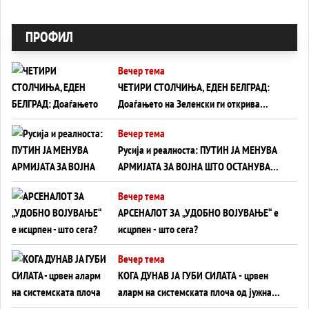
ПРОФИЛ
Вечер тема
ЧЕТИРИ СТОЛЧИЊА, ЕДЕН БЕЛГРАД:
Доаѓањето на Зеленски ги открива
тајните на политиката на балансирање
Вечер тема
на Вучиќ
Русија и реалноста: ПУТИН ЈА МЕНУВА
АРМИЈАТА ЗА ВОЈНА ШТО ОСТАНУВА
БЕЗ ФРОНТ
Вечер тема
АРСЕНАЛОТ ЗА „УДОБНО ВОЈУВАЊЕ“ е
исцрпен - што сега?
Вечер тема
КОГА ДУНАВ ЈА ГУБИ СИЛАТА - црвен
аларм на системската плоча од јужна
Германија до Црното Море...