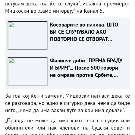
ветувам дека тоа ќе се случи“, истакна премиерот
Мицкоски во „Само интервју“ на Канал 5.
Косоварите во паника: ШТО
БИ СЕ СЛУЧУВАЛО АКО
ПОВТОРНО СЕ ОТВОРАТ
ХАШКИТЕ ПРЕДМЕТИ
Филипче доби “ПРЕМА БРАДУ
И БРИЧ“... После 500 говори
на омраза против Србите,
само годинава
За тоа кој ќе ги замени, Мицкоски нагласи дека ќе
се разговара, но едно е сигурно дека нема да биде
исто, „нема да има вакви луѓе за кои има докази“.
„Правда не може да има како сега со судии или
обвинители или пак членови на Судски совет и
Совет на јавни обвинители кои се од партиски