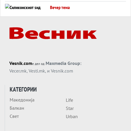
американска копнена инвазија
Вечер тема
Силиконскиот ѕид веќе не е непробоен,
Кина го напаѓа последниот голем
монопол на Западот?
Вечер тема
Трамп тврди дека повторно „разговара“
со Иран - ваквите моменти се поопасни
од отворените закани
Вечер тема
Vesnik.com
Maxmedia Group:
е дел од
ДЛАБОКО УДОЛУ: Сметководствените
Vecer.mk
,
Vesti.mk
, и
Vesnik.com
трикови што го соборија ЕНРОН ги
применуваат гигантите за ВИ
Вечер тема
КАТЕГОРИИ
АТОМСКО ДОМИНО НА БЛИСКИОТ
Македонија
Life
ИСТОК
Балкан
Star
Вечер тема
Свет
Urban
ОД ШАХЕД ДО СВЕТСКА ВОЈНА?
Обвинувањето кон Русија го поврзува