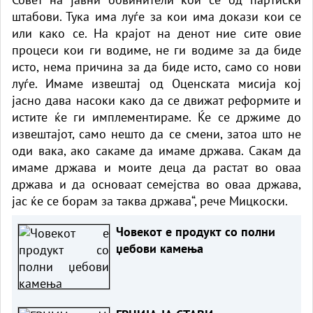
штабови. Тука има луѓе за кои има докази кои се
или како се. На крајот на денот ние сите овие
процеси кои ги водиме, не ги водиме за да биде
исто, нема причина за да биде исто, само со нови
луѓе. Имаме извештај од Оценската мисија кој
јасно дава насоки како да се движат реформите и
истите ќе ги имплементираме. Ќе се држиме до
извештајот, само нешто да се смени, затоа што не
оди вака, ако сакаме да имаме држава. Сакам да
имаме држава и моите деца да растат во оваа
држава и да основаат семејства во оваа држава,
јас ќе се борам за таква држава“, рече Мицкоски.
Човекот е продукт со полни
џебови камења