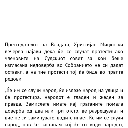
Претседателот на Владата, Христијан Мицкоски
вечерва најави дека ќе се случат протести ако
членовите на Судскиот совет за кои беше
изгласана недоверба во Собранието не си дадат
оставки, а на тие протести тој ќе биде во првите
редови.
„Ќе им се случи народ, ќе излезе народ на улица и
ќе протестира, народот е гладен и жеден за
правда. Замислете имате кај граѓаните помала
доверба од два или три отсто, ве разрешуваат и
вие не си заминувате, водите инает. Ќе им се случи
народ, прв ќе застанам кој ќе го води народот,