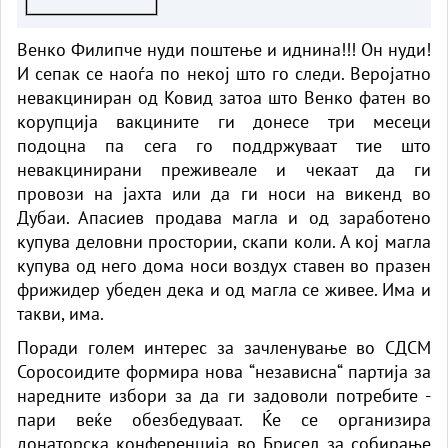
Венко Филипче нуди поштење и иднина!!! Он нуди!
И сепак се наоѓа по некој што го следи. Веројатно
невакциниран од Ковид затоа што Венко фатен во
корупција вакцините ги донесе три месеци
подоцна па сега го поддржуваат тие што
невакцинирани преживеале и чекаат да ги
провози на јахта или да ги носи на викенд во
Дубаи. Апасиев продава магла и од заработено
купува деловни простории, скапи коли. А кој магла
купува од него дома носи воздух ставен во празен
фрижидер убеден дека и од магла се живее. Има и
такви, има.
Поради голем интерес за зачленување во СДСМ
Соросоидите формира нова “независна“ партија за
наредните избори за да ги задоволи потребите -
пари веќе обезбедуваат. Ќе се организира
донаторска конференција во Брисел за собирање