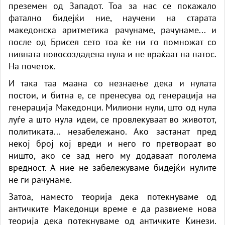
преземен од Западот. Тоа за нас се покажало
фатално бидејќи ние, научени на старата
македонска аритметика рачунаме, рачунаме... и
после од Брисел сето тоа ќе ни го помножат со
нивната новосоздадена нула и не враќаат на патос.
На почеток.
И така таа маана со незнаење дека и нулата
постои, и битна е, се пренесува од генерација на
генерација Македонци. Милиони нули, што од нула
луѓе а што нула идеи, се провлекуваат во животот,
политиката... незабележано. Ако застанат пред
некој број кој вреди и него го претвораат во
ништо, ако се зад него му додаваат поголема
вредност. А ние не забележуваме бидејќи нулите
не ги рачунаме.
Затоа, наместо теорија дека потекнуваме од
античките Македонци време е да развиеме нова
теорија дека потекнуваме од античките Кинези.