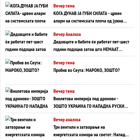
Вечер тема
КОГА ДУНАВ ЈА ГУБИ СИЛАТА - црвен
аларм на системската плоча од јужна
Германија до Црното Море...
Вечер Анализа
Дедовците и бабите ќе работат пет-шест
години подоцна затоа што НЕМААТ
ВНУЦИ ДА ГИ ЗАМЕНАТ
Вечер тема
Пробив во Сеута: МАРОКО, ЗОШТО?
Вечер тема
Виолетова империја под дронови -
ЗОШТО УКРАИНА ГО НАПАДНА РУСКИОТ
WILDBERRIES
Вечер анализа
Три вентили и затворање на
енергетската комора на светот: Нападот