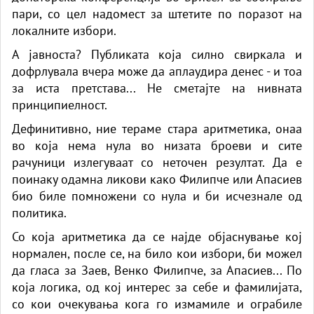
пари, со цел надомест за штетите по поразот на
локалните избори.
А јавноста? Публиката која силно свиркала и
дофрлувала вчера може да аплаудира денес - и тоа
за иста претстава... Не сметајте на нивната
принципиелност.
Дефинитивно, ние тераме стара аритметика, онаа
во која нема нула во низата броеви и сите
рачуници излегуваат со неточен резултат. Да е
поинаку одамна ликови како Филипче или Апасиев
био биле помножени со нула и би исчезнале од
политика.
Со која аритметика да се најде објаснување кој
нормален, после се, на било кои избори, би можел
да гласа за Заев, Венко Филипче, за Апасиев... По
која логика, од кој интерес за себе и фамилијата,
со кои очекувања кога го измамиле и ограбиле