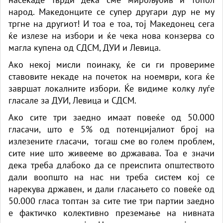
народ. Македонците се супер другари дур не му
тргне на другиот! И тоа е тоа, тој Македонец сега
ќе излезе на избори и ќе чека нова конзерва со
магла купена од СДСМ, ДУИ и Левица.
Ако некој мисли поинаку, ќе си ги провериме
ставовите некаде на почеток на ноември, кога ќе
завршат локалните избори. Ќе видиме колку луѓе
гласале за ДУИ, Левица и СДСМ.
Ако сите три заедно имаат повеќе од 50.000
гласачи, што е 5% од потенцијалиот број на
излезените гласачи, тогаш сме во голем проблем,
сите ние што живееме во државава. Тоа е значи
дека треба длабоко да се преиспита општеството
дали воопшто на нас ни треба систем кој се
нарекува државен, и дали гласањето со повеќе од
50.000 гласа топтан за сите тие три партии заедно
е фактичко колективно преземање на нивната