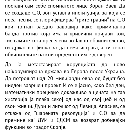
постави сам себе спомнатото лице Зоран Заев. Да
се создаде СЈО, вон уставна институција, за која се
пееа песни, се глорифицираа “трите грации“ на СЈО
кои топтан заедно завршија како криминална
банда против која има и кривични пријави кои,
тие самите сега преселени во Јавно обвинителство,
ги држат во фиока за да нема истрага, а ги гонат
обвинителите на кои предметот им е доверен.
Да ја метастазираат корупцијата до ново
најкорумпирана држава во Европа после Украина.
Да потрошат над 20 милијарди евра од буџет без
ниеден завршен проект. И се е јасно, како бел ден,
математички прецизно докажливо а цената на таа
хистерија ја плаќа секој од нас од свој џеб и од
свои живци. Дури и лигушот од Левица, Апасиев, се
откажа од “шарената револуција“ и СЈО за да
премине кај ДУИ и СДСМ за возврат добивајќи
функции во градот Скопје.