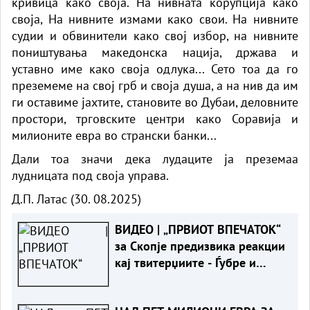
кривица како своја. На нивната корупција како
своја, На нивните измами како свои. На нивните
судии и обвинители како свој избор, на нивните
поништувања македонска нација, држава и
уставно име како своја одлука... Сето тоа да го
преземеме на свој грб и своја душа, а на нив да им
ги оставиме јахтите, становите во Дубаи, деловните
простори, трговските центри како Соравија и
милионите евра во странски банки...
Дали тоа значи дека лудаците ја преземаа
лудницата под своја управа.
Д.П. Латас (30. 08.2025)
ВИДЕО | „ПРВИОТ ВПЕЧАТОК“
за Скопје предизвика реакции
кај твитерџиите - Ѓубре и
запуштена околина кај
автобуска станица