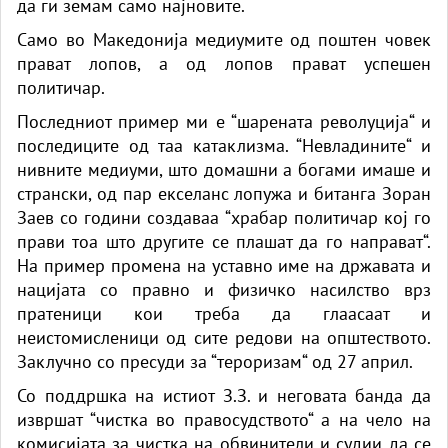
да ги земам само најновите.
Само во Македонија медиумите од поштен човек
прават лопов, а од лопов прават успешен
политичар.
Последниот пример ми е “шарената револуција“ и
последиците од таа катаклизма. “Невладините“ и
нивните медиуми, што домашни а богами имаше и
странски, од пар екселанс лопужа и битанга Зоран
Заев со години создаваа “храбар политичар кој го
прави тоа што другите се плашат да го направат“.
На пример промена на уставно име на државата и
нацијата со правно и физичко насилство врз
пратеници кои треба да глаасаат и
неистомисленици од сите редови на општеството.
Заклучно со пресуди за “тероризам“ од 27 април.
Со поддршка на истиот З.З. и неговата банда да
извршат “чистка во правосудството“ а на чело на
комисијата за чистка на обвинители и судии да се