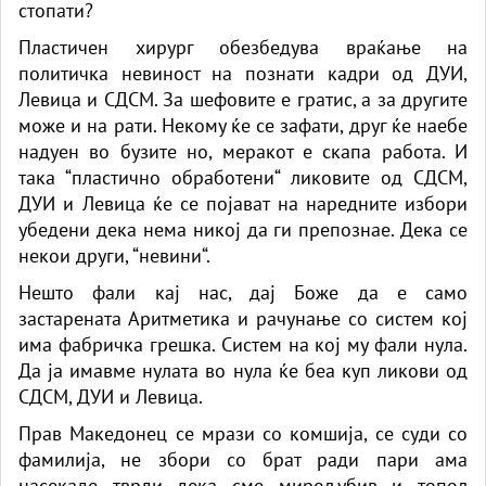
стопати?
Пластичен хирург обезбедува враќање на
политичка невиност на познати кадри од ДУИ,
Левица и СДСМ. За шефовите е гратис, а за другите
може и на рати. Некому ќе се зафати, друг ќе наебе
надуен во бузите но, меракот е скапа работа. И
така “пластично обработени“ ликовите од СДСМ,
ДУИ и Левица ќе се појават на наредните избори
убедени дека нема никој да ги препознае. Дека се
некои други, “невини“.
Нешто фали кај нас, дај Боже да е само
застарената Аритметика и рачунање со систем кој
има фабричка грешка. Систем на кој му фали нула.
Да ја имавме нулата во нула ќе беа куп ликови од
СДСМ, ДУИ и Левица.
Прав Македонец се мрази со комшија, се суди со
фамилија, не збори со брат ради пари ама
насекаде тврди дека сме мирољубив и топол