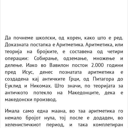
Да почнеме школски, од корен, како што е ред.
Доказната постапка е Аритметика. Аритметика, или
теорија на бројките, е составена од четири
операции: Собирање, одземање, множење и
делење. Иако во Вавилон постои 2.000 години
пред Исус, денес познатата аритметика е
создадена кај античките Грци, од Питагора до
Еуклид и Никомах. Што значи, по теоријата за
античкото потекло на Македонците, дека е
македонски производ.
Имала само една маана, во таа аритметика го
немало бројот нула, тој после е додаден, во
хеленистичкиот период, и така комплетиран