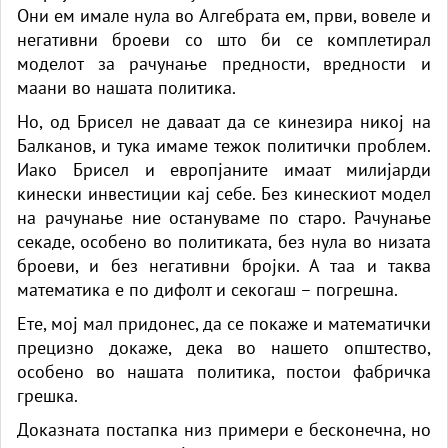
Они ем имале нула во Алгебрата ем, први, вовеле и
негативни броеви со што би се комплетирал
моделот за рачунање предности, вредности и
маани во нашата политика.
Но, од Брисел не даваат да се кинезира никој на
Балканов, и тука имаме тежок политички проблем.
Иако Брисел и европјаните имаат милијарди
кинески инвестиции кај себе. Без кинескиот модел
на рачунање ние остануваме по старо. Рачунање
секаде, особено во политиката, без нула во низата
броеви, и без негативни бројки. А таа и таква
математика е по дифолт и секогаш – погрешна.
Ете, мој мал придонес, да се покаже и математички
прецизно докаже, дека во нашето општество,
особено во нашата политика, постои фабричка
грешка.
Доказната постапка низ примери е бесконечна, но