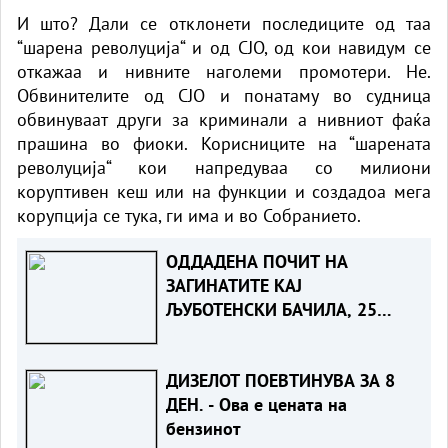
И што? Дали се отклонети последиците од таа
“шарена револуција“ и од СЈО, од кои навидум се
откажаа и нивните наголеми промотери. Не.
Обвинителите од СЈО и понатаму во судница
обвинуваат други за криминали а нивниот фаќа
прашина во фиоки. Корисниците на “шарената
револуција“ кои напредуваа со милиони
коруптивен кеш или на функции и создадоа мега
корупција се тука, ги има и во Собранието.
ОДДАДЕНА ПОЧИТ НА
ЗАГИНАТИТЕ КАЈ
ЉУБОТЕНСКИ БАЧИЛА, 25
години од загинувањето на
македонските бранители
ДИЗЕЛОТ ПОЕВТИНУВА ЗА 8
ДЕН. - Ова е цената на
бензинот