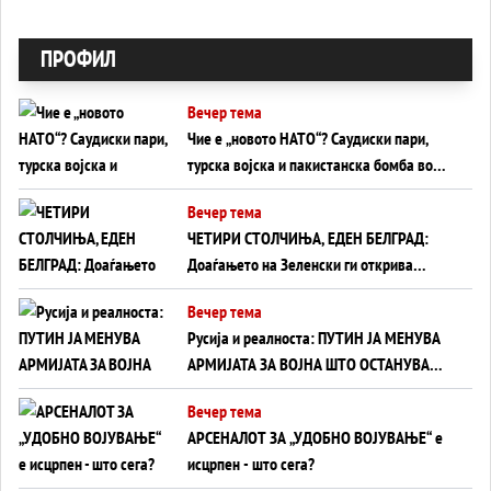
ПРОФИЛ
Вечер тема
Чие е „новото НАТО“? Саудиски пари,
турска војска и пакистанска бомба во
служба на Америка - или ќе стане
Вечер тема
сувишна?
ЧЕТИРИ СТОЛЧИЊА, ЕДЕН БЕЛГРАД:
Доаѓањето на Зеленски ги открива
тајните на политиката на балансирање
Вечер тема
на Вучиќ
Русија и реалноста: ПУТИН ЈА МЕНУВА
АРМИЈАТА ЗА ВОЈНА ШТО ОСТАНУВА
БЕЗ ФРОНТ
Вечер тема
АРСЕНАЛОТ ЗА „УДОБНО ВОЈУВАЊЕ“ е
исцрпен - што сега?