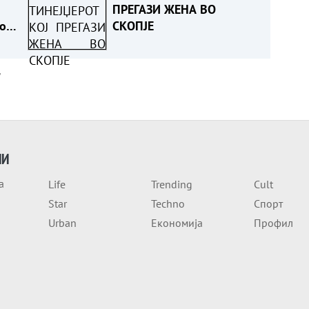
ПРЕГАЗИ ЖЕНА ВО
о
СКОПЈЕ
а
ИИ
а
Life
Trending
Cult
Star
Techno
Спорт
Urban
Економија
Профил