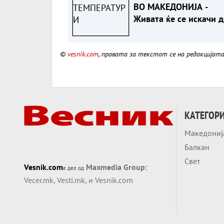
ВО МАКЕДОНИЈА -
Живата ќе се искачи д
38 степени
©
vesnik.com
, правата за текстот се на редакцијат
КАТЕГОР
Македониј
Балкан
Свет
Vesnik.com
Maxmedia Group:
е дел од
Vecer.mk
,
Vesti.mk
, и
Vesnik.com