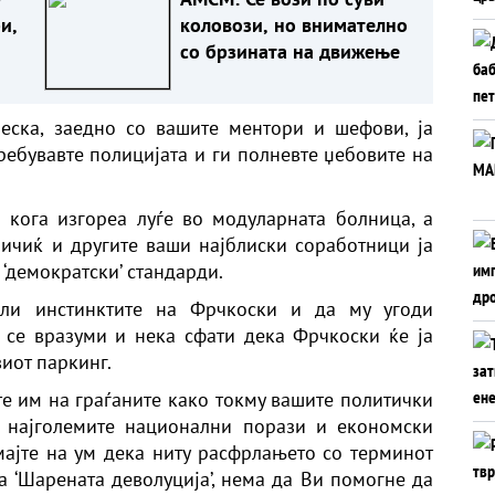
и,
коловози, но внимателно
со брзината на движење
еска, заедно со вашите ментори и шефови, ја
требувавте полицијата и ги полневте џебовите на
кога изгoреа луѓе во модуларната болница, а
аричиќ и другите ваши најблиски соработници ја
‘демократски’ стандарди.
оли инстинктите на Фрчкоски и да му угоди
а се вразуми и нека сфати дека Фрчкоски ќе ја
иот паркинг.
те им на граѓаните како токму вашите политички
о најголемите национални порази и економски
ајте на ум дека ниту расфрлањето со терминот
на ‘Шарената деволуција’, нема да Ви помогне да