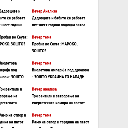
плоча од јужна Германија до
Вечер Анализа
Црното Море...
Дедовците и бабите ќе работат
пет-шест години подоцна затоа
што НЕМААТ ВНУЦИ ДА ГИ
Вечер тема
ЗАМЕНАТ
Пробив во Сеута: МАРОКО,
ЗОШТО?
Вечер тема
Виолетова империја под дронови
- ЗОШТО УКРАИНА ГО НАПАДНА
РУСКИОТ WILDBERRIES
Вечер анализа
Три вентили и затворање на
енергетската комора на светот:
Нападот во Суец најавува
Вечер тема
глобален енергетски инфаркт?
Рамо на отпор и тврдина на патот