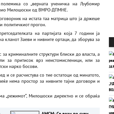
 полемика со „верната ученичка на Љубомир
тонио Милошоски од ВМРО-ДПМНЕ.
сноговорник на истата таа матрица што ја држеше
 и политичкиот прогон.
ретседателката на партијата која 7 години ја
а кланот Заеви и нивните ортаци, да зборува за
 за криминалните структури блиски до власта, а
ли за притисок врз неистомисленици, или за
ски нарко босови.
ед и се расчистува со тие остатоци од минатото,
еќе нема простор за нивните тајни договори и
ема „режимот“, Милошоски директно и се обраќа
О
АМСМ: Се вози по суви