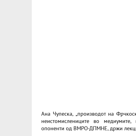
Ана Чупеска, „производот на Фрчкоск
неистомислениците во медиумите, 
опоненти од ВМРО-ДПМНЕ, држи лекци