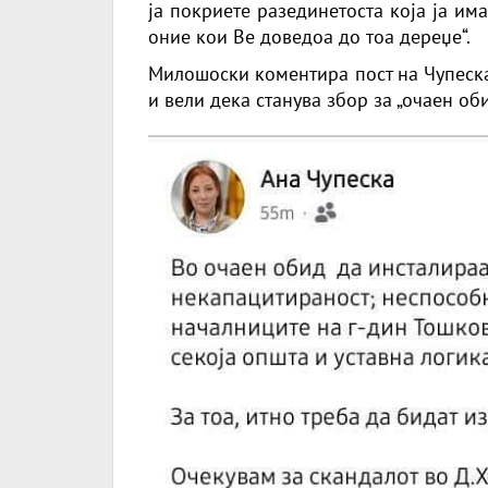
ја покриете разединетоста која ја им
оние кои Ве доведоа до тоа дереџе“.
Милошоски коментира пост на Чупеска,
и вели дека станува збор за „очаен об