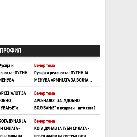
ПРОФИЛ
Вечер тема
Русија и реалноста: ПУТИН ЈА
МЕНУВА АРМИЈАТА ЗА ВОЈНА
ШТО ОСТАНУВА БЕЗ ФРОНТ
Вечер тема
АРСЕНАЛОТ ЗА „УДОБНО
ВОЈУВАЊЕ“ е исцрпен - што сега?
Вечер тема
КОГА ДУНАВ ЈА ГУБИ СИЛАТА -
црвен аларм на системската