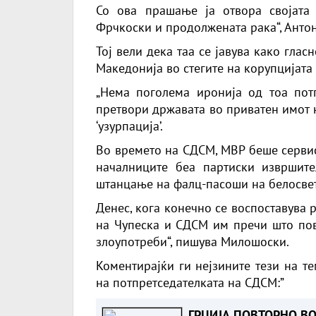
Со ова прашање ја отвора својата
Фрчкоски и продолжената рака“, Ан
Тој вели дека таа се јавува како гла
Македонија во стегите на корупцијата
„Нема поголема иронија од тоа потп
претвори државата во приватен имот н
‘узурпација’.
Во времето на СДСМ, МВР беше сервис
началниците беа партиски извршите
штанцање на фалц-пасоши на белосвет
Денес, кога конечно се воспоставува р
на Чупеска и СДСМ им пречи што пов
злоупотреби“, пишува Милошоски.
Коментирајќи ги нејзините тези на т
на потпретседателката на СДСМ:”
ГРЦИЈА ПОВТОРНО В