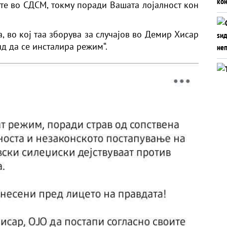
ате во СДСМ, токму поради Вашата лојалност кон
 во кој таа зборува за случајов во Демир Хисар
ид да се инсталира режим“.