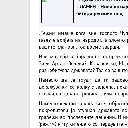
ПЛАМЕН - Нови пожар
четири региони под
највисок ризик
„Режим имаше кога вие, госпоѓо Чуп
газевте волјата на народот, ја злоупо
вашите кланови. Тоа време заврши.
Или можеби заборавивте на времето 
Заев, Артан, Зечевиќ, Ковачевски, М
разнебитуваа државата? Тоа се вашите 
Наместо да се труди да ги задов
докажувајќи се колку е лојална, нек
откачи на првата кривина… или на прв
Наместо лекции за капацитет, објасне
покровители ја втурнаа државата в
грабежи во последните децении. И им
‘режим’, ниту китењето со пердувите 