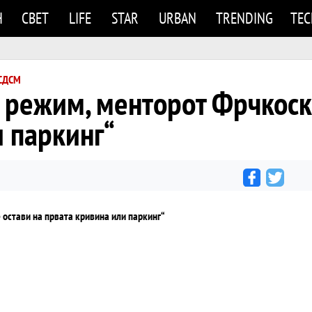
Н
СВЕТ
LIFE
STAR
URBAN
TRENDING
TE
 СДСМ
 режим, менторот Фрчкоски
и паркинг“