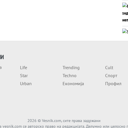
ИИ
а
Life
Trending
Cult
Star
Techno
Спорт
Urban
Економија
Профил
2026
© Vesnik.com, сите права задржани
а vesnik.com се авторско право на редакцијата. Делумно или целосно 