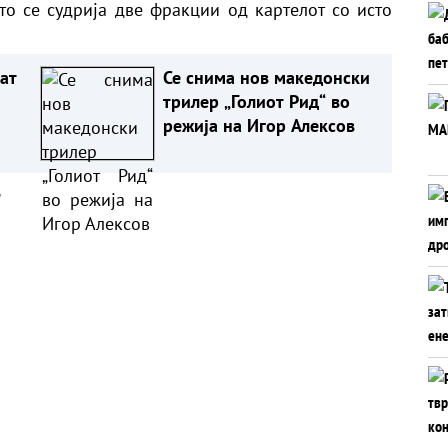
о се судрија две фракции од картелот со исто
пат
Се снима нов македонски
трилер „Голиот Рид“ во
режија на Игор Алексов
а