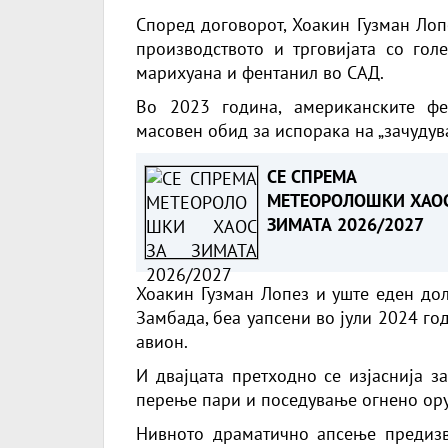
Според договорот, Хоакин Гузман Лоп
производството и трговијата со гол
марихуана и фентанил во САД.
Во 2023 година, американските фе
масовен обид за испорака на „зачудув
СЕ СПРЕМА
МЕТЕОРОЛОШКИ ХАОС
ЗИМАТА 2026/2027
Хоакин Гузман Лопез и уште еден дол
Замбада, беа уапсени во јули 2024 го
авион.
И двајцата претходно се изјаснија з
перење пари и поседување огнено ору
Нивното драматично апсење предизв