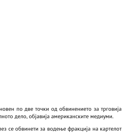
иновен по две точки од обвинението за трговија
ното дело, објавија американските медиуми.
пез се обвинети за водење фракција на картелот