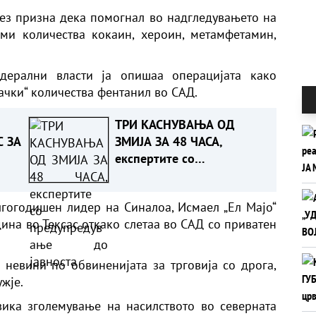
ез призна дека помогнал во надгледувањето на
еми количества кокаин, хероин, метамфетамин,
дерални власти ја опишаа операцијата како
ачки“ количества фентанил во САД.
ТРИ КАСНУВАЊА ОД
 ЗА
ЗМИЈА ЗА 48 ЧАСА,
експертите со
предупредување до
јавноста
гогодишен лидер на Синалоа, Исмаел „Ел Мајо“
дина во Тексас откако слетаа во САД со приватен
а невини по обвиненијата за трговија со дрога,
жје.
ика зголемување на насилството во северната