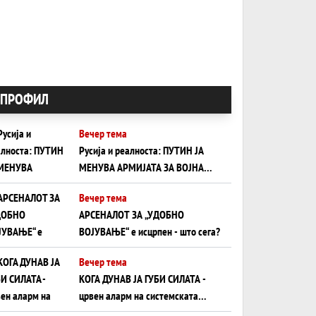
ПРОФИЛ
Вечер тема
Русија и реалноста: ПУТИН ЈА
МЕНУВА АРМИЈАТА ЗА ВОЈНА
ШТО ОСТАНУВА БЕЗ ФРОНТ
Вечер тема
АРСЕНАЛОТ ЗА „УДОБНО
ВОЈУВАЊЕ“ е исцрпен - што сега?
Вечер тема
КОГА ДУНАВ ЈА ГУБИ СИЛАТА -
црвен аларм на системската
плоча од јужна Германија до