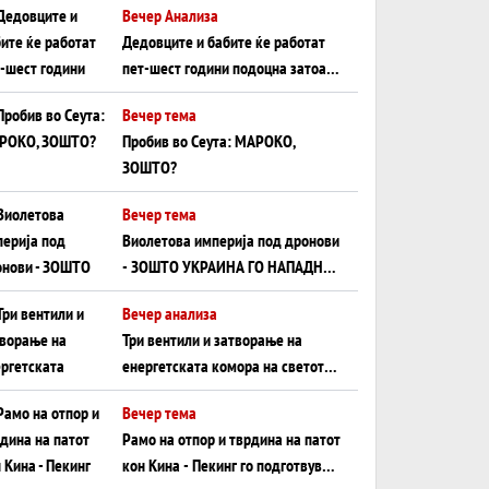
Вечер Анализа
Црното Море...
Дедовците и бабите ќе работат
пет-шест години подоцна затоа
што НЕМААТ ВНУЦИ ДА ГИ
Вечер тема
ЗАМЕНАТ
Пробив во Сеута: МАРОКО,
ЗОШТО?
Вечер тема
Виолетова империја под дронови
- ЗОШТО УКРАИНА ГО НАПАДНА
РУСКИОТ WILDBERRIES
Вечер анализа
Три вентили и затворање на
енергетската комора на светот:
Нападот во Суец најавува
Вечер тема
глобален енергетски инфаркт?
Рамо на отпор и тврдина на патот
кон Кина - Пекинг го подготвува