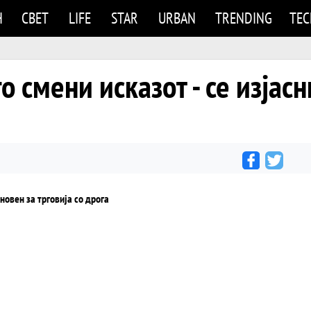
Н
СВЕТ
LIFE
STAR
URBAN
TRENDING
TE
го смени исказот - се изјас