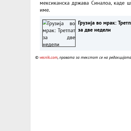
мексиканска држава Синалоа, каде шт
име.
Грузија во мрак: Трет
за две недели
©
vesnik.com
, правата за текстот се на редакцијат