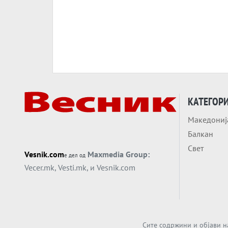
КАТЕГОР
Македониј
Балкан
Свет
Vesnik.com
Maxmedia Group:
е дел од
Vecer.mk
,
Vesti.mk
, и
Vesnik.com
Сите содржини и објави н