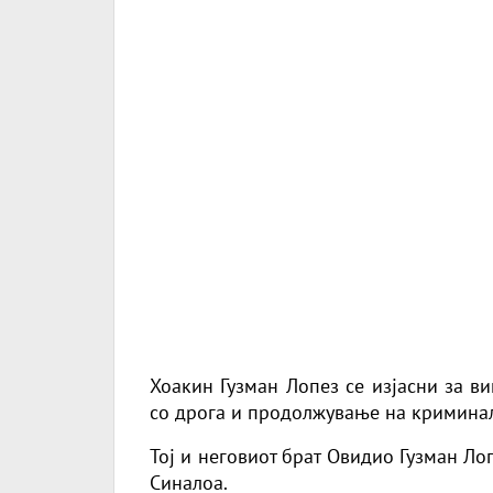
Хоакин Гузман Лопез се изјасни за в
со дрога и продолжување на криминал
Тој и неговиот брат Овидио Гузман Ло
Синалоа.