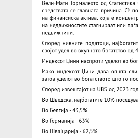
Вели-Мати Тормалехто од Статистика 
средствата се главната причина. Сè 
на финансиска актива, која е концентр
на недвижностите стагнираат или паѓа
недвижнини.
Според нивните податоци, најбогати
својот удел во вкупното богатство од 
Индексот Џини наспроти уделот во бог
Иако индексот Џини дава општа слик
затоа уделот во богатството што го по
Според извештајот на UBS од 2023 год
Во Шведска, најбогатите 10% поседува
Во Белгија - 43,5%
Во Германија - 63%
Во Швајцарија - 62,5%