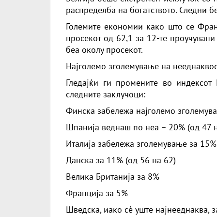
распределба на богатството. Следни бе
Големите економии како што се Франц
просекот од 62,1 за 12-те проучувани 
беа околу просекот.
Најголемо зголемување на нееднаквос
Гледајќи ги промените во индексот
следните заклучоци:
Финска забележа најголемо зголемува
Шпанија веднаш по неа – 20% (од 47 н
Италија забележа зголемување за 15% 
Данска за 11% (од 56 на 62)
Велика Британија за 8%
Франција за 5%
Шведска, иако сè уште најнееднаква, 