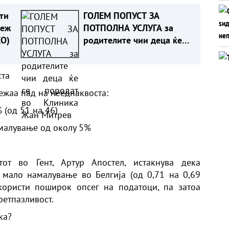
ти
ГОЛЕМ ПОПУСТ ЗА
деж
ПОТПОЛНА УСЛУГА за
ЕО)
родителите чии деца ќе
се породат во Клиника
Жан Митрев
ста
лежаа пад на нееднаквоста:
 (од 51 на 46)
амалување од околу 5%
тот во Гент, Артур Апостел, истакнува дека
мало намалување во Белгија (од 0,71 на 0,69
користи поширок опсег на податоци, па затоа
ретпазливост.
ка?