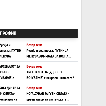
ПРОФИЛ
Вечер тема
Русија и реалноста: ПУТИН ЈА
МЕНУВА АРМИЈАТА ЗА ВОЈНА
ШТО ОСТАНУВА БЕЗ ФРОНТ
Вечер тема
АРСЕНАЛОТ ЗА „УДОБНО
ВОЈУВАЊЕ“ е исцрпен - што сега?
Вечер тема
КОГА ДУНАВ ЈА ГУБИ СИЛАТА -
црвен аларм на системската
плоча од јужна Германија до