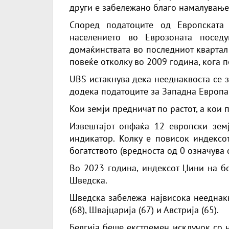
други е забележано благо намалување
Според податоците од Европската 
населението во Еврозоната посед
домаќинствата во последниот квартал
повеќе отколку во 2009 година, кога 
UBS истакнува дека нееднаквоста се 
додека податоците за Западна Европа 
Кои земји предничат по растот, а кои 
Извештајот опфаќа 12 европски земј
индикатор. Колку е повисок индексо
богатството (вредноста од 0 означува
Во 2023 година, индексот Џини на бо
Шведска.
Шведска забележа највисока нееднакв
(68), Швајцарија (67) и Австрија (65).
Белгија беше екстремен исклучок со н