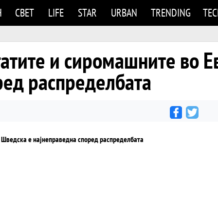
Н
СВЕТ
LIFE
STAR
URBAN
TRENDING
TE
огатите и сиромашните во 
ред распределбата