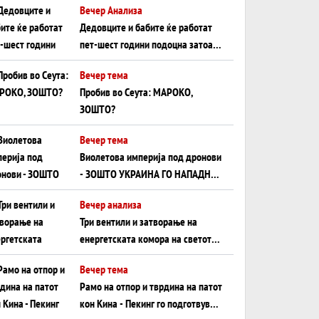
Вечер Анализа
Црното Море...
Дедовците и бабите ќе работат
пет-шест години подоцна затоа
што НЕМААТ ВНУЦИ ДА ГИ
Вечер тема
ЗАМЕНАТ
Пробив во Сеута: МАРОКО,
ЗОШТО?
Вечер тема
Виолетова империја под дронови
- ЗОШТО УКРАИНА ГО НАПАДНА
РУСКИОТ WILDBERRIES
Вечер анализа
Три вентили и затворање на
енергетската комора на светот:
Нападот во Суец најавува
Вечер тема
глобален енергетски инфаркт?
Рамо на отпор и тврдина на патот
кон Кина - Пекинг го подготвува