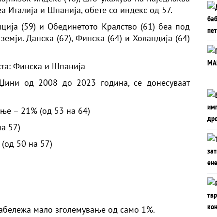
а Италија и Шпанија, обете со индекс од 57.
ија (59) и Обединетото Кралство (61) беа под
земји. Данска (62), Финска (64) и Холандија (64)
та: Финска и Шпанија
 Џини од 2008 до 2023 година, се донесуваат
ње – 21% (од 53 на 64)
а 57)
(од 50 на 57)
забележа мало зголемување од само 1%.