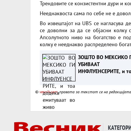
Трендовите се конзистентни дури и ког
Нееднаквоста сама по себе не е довол
Во извештајот на UBS се нагласува д
се доволни за да се објасни колку с
Апсолутното ниво на богатство е по
колку е нееднакво распределено богатс
ЗОШТО ВО МЕКСИКО 
УБИВААТ
ИНФЛУЕНСЕРИТЕ, и т
додека емитуваат во
живо
©
vesnik.com
, правата за текстот се на редакцијат
КАТЕГОР