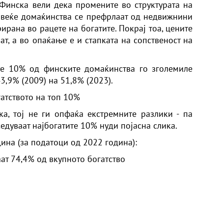
Финска вели дека промените во структурата на
повеќе домаќинства се префрлаат од недвижнини
ирана во рацете на богатите. Покрај тоа, цените
ат, а во опаќање е и стапката на сопственост на
те 10% од финските домаќинства го зголемиле
43,9% (2009) на 51,8% (2023).
атството на топ 10%
а, тој не ги опфаќа екстремните разлики - па
седуваат најбогатите 10% нуди појасна слика.
ина (за податоци од 2022 година):
ат 74,4% од вкупното богатство