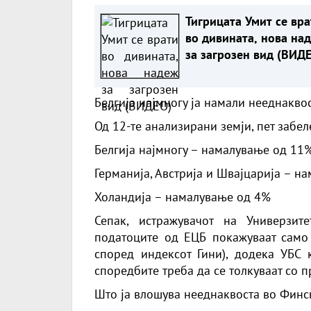
Тигрицата Умит се вра
во дивината, нова на
за загрозен вид (ВИД
Белгија најмногу ја намали нееднакво
Од 12-те анализирани земји, пет забе
Белгија најмногу – намалување од 11%
Германија, Австрија и Швајцарија – н
Холандија – намалување од 4%
Сепак, истражувачот на Универзите
податоците од ЕЦБ покажуваат само 
според индексот Гини), додека УБС 
споредбите треба да се толкуваат со п
Што ја влошува нееднаквоста во Финс