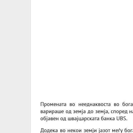
Промената во нееднаквоста во бог
варираше од земја до земја, според н
објавен од швајцарската банка UBS.
Додека во некои земји јазот меѓу бо