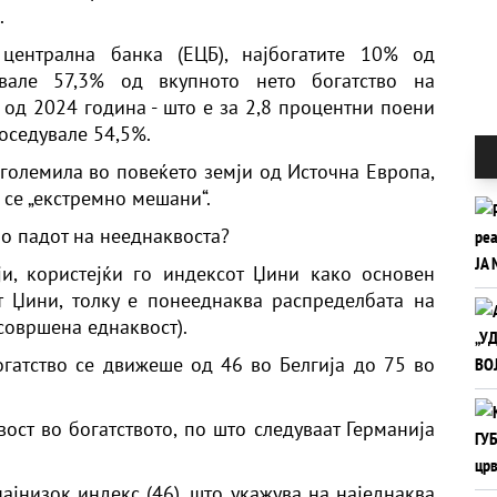
.
централна банка (ЕЦБ), најбогатите 10% од
увале 57,3% од вкупното нето богатство на
 од 2024 година - што е за 2,8 процентни поени
поседувале 54,5%.
зголемила во повеќето земји од Источна Европа,
се „екстремно мешани“.
по падот на нееднаквоста?
и, користејќи го индексот Џини како основен
т Џини, толку е понееднаква распределбата на
 совршена еднаквост).
гатство се движеше од 46 во Белгија до 75 во
ост во богатството, по што следуваат Германија
ајнизок индекс (46), што укажува на наједнаква