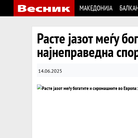
МАКЕДОНИЈА
БАЛКА
Расте јазот меѓу б
најнеправедна спо
14.06.2025