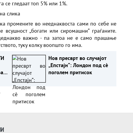
а се гледаат топ 5% или 1%.
на слика
ека промените во нееднаквоста сами по себе не
е всушност „богати или сиромашни“ граѓаните.
деднакво важно - па затоа не е само прашање
твото, туку колку воопшто го има.
ГИ
Нов пресврт во случајот
„Епстајн“: Лондон под сè
оа
поголем притисок
а
ИИ