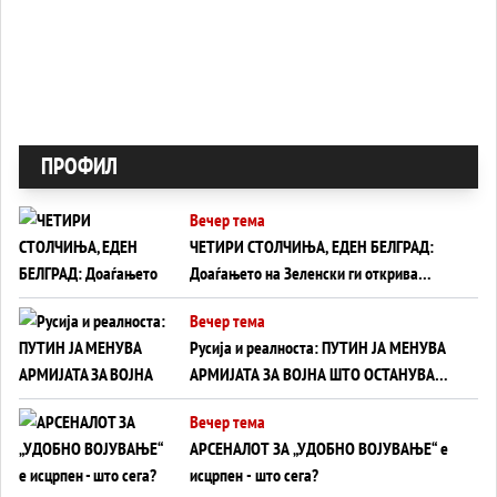
ПРОФИЛ
Вечер тема
ЧЕТИРИ СТОЛЧИЊА, ЕДЕН БЕЛГРАД:
Доаѓањето на Зеленски ги открива
тајните на политиката на балансирање
Вечер тема
на Вучиќ
Русија и реалноста: ПУТИН ЈА МЕНУВА
АРМИЈАТА ЗА ВОЈНА ШТО ОСТАНУВА
БЕЗ ФРОНТ
Вечер тема
АРСЕНАЛОТ ЗА „УДОБНО ВОЈУВАЊЕ“ е
исцрпен - што сега?