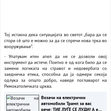
Тој истакна дека ситуацијата во светот „бара да се
стори сè што е можно за да се спречи нова трка во
вооружување“.
- Упатувам итен апел да не се дозволи овој
инструмент да истече. Поитно е од кога било да се
замени логиката на стравот и недовербата со
заедничка етика, способна да ја одмери секоја
одлука за општо добро, наведе поглаварот на
Римокатоличката црква.
Возачи на електрични
автомобили Трамп за вас
рече: ТИЕ ЛУЃЕ СЕ ЛУДИ! А еве