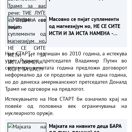
зошто
Масовно се пијат суплементи
од магнезијум но, НЕ СЕ СИТЕ
ИСТИ И ЗА ИСТА НАМЕНА -
КОЈ Е ЗА ВАС?!
Нов СТАРТ е потпишан во 2010 година, а истекува
утре. Рускиот претседател Владимир Путин во
септември минатата година предложи договорот
неформално да се продолжи за уште една година,
но до денеска американскиот претседател Доналд
Трамп не одговори на предлогот.
Истекувањето на Нов СТАРТ би означило крај на
повеќе од половина век ограничувања на
нуклеарното оружје.
Мајката на нивните деца БАРА