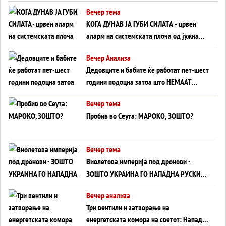
Вечер тема
КОГА ДУНАВ ЈА ГУБИ СИЛАТА - црвен
аларм на системската плоча од јужна
Германија до Црното Море...
Вечер Анализа
Дедовците и бабите ќе работат пет-шест
години подоцна затоа што НЕМААТ
ВНУЦИ ДА ГИ ЗАМЕНАТ
Вечер тема
Пробив во Сеута: МАРОКО, ЗОШТО?
Вечер тема
Виолетова империја под дронови -
ЗОШТО УКРАИНА ГО НАПАДНА РУСКИОТ
WILDBERRIES
Вечер анализа
Три вентили и затворање на
енергетската комора на светот: Нападот