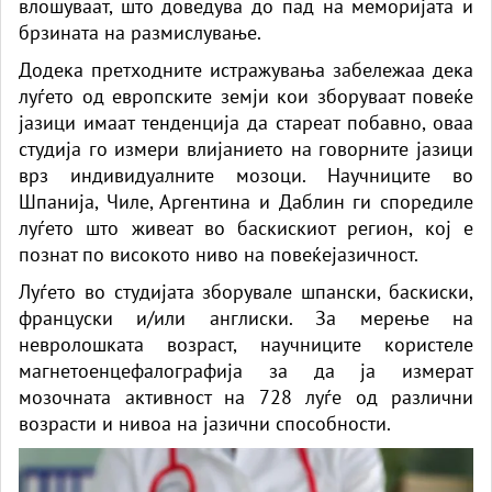
влошуваат, што доведува до пад на меморијата и
брзината на размислување.
Додека претходните истражувања забележаа дека
луѓето од европските земји кои зборуваат повеќе
јазици имаат тенденција да стареат побавно, оваа
студија го измери влијанието на говорните јазици
врз индивидуалните мозоци. Научниците во
Шпанија, Чиле, Аргентина и Даблин ги споредиле
луѓето што живеат во баскискиот регион, кој е
познат по високото ниво на повеќејазичност.
Луѓето во студијата зборувале шпански, баскиски,
француски и/или англиски. За мерење на
невролошката возраст, научниците користеле
магнетоенцефалографија за да ја измерат
мозочната активност на 728 луѓе од различни
возрасти и нивоа на јазични способности.