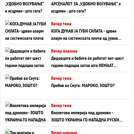
АРСЕНАЛОТ ЗА „УДОБНО ВОЈУВАЊЕ“ е
исцрпен - што сега?
Вечер тема
КОГА ДУНАВ ЈА ГУБИ СИЛАТА - црвен
аларм на системската плоча од јужна
Германија до Црното Море...
Вечер Анализа
Дедовците и бабите ќе работат пет-шест
години подоцна затоа што НЕМААТ
ВНУЦИ ДА ГИ ЗАМЕНАТ
Вечер тема
Пробив во Сеута: МАРОКО, ЗОШТО?
Вечер тема
Виолетова империја под дронови -
ЗОШТО УКРАИНА ГО НАПАДНА РУСКИОТ
WILDBERRIES
Вечер анализа