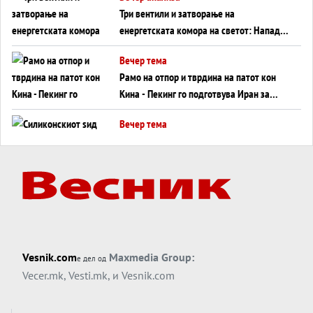
Три вентили и затворање на
енергетската комора на светот: Нападот
во Суец најавува глобален енергетски
Вечер тема
инфаркт?
Рамо на отпор и тврдина на патот кон
Кина - Пекинг го подготвува Иран за
американска копнена инвазија
Вечер тема
Силиконскиот ѕид веќе не е непробоен,
Кина го напаѓа последниот голем
монопол на Западот?
Вечер тема
Трамп тврди дека повторно „разговара“
со Иран - ваквите моменти се поопасни
од отворените закани
Вечер тема
Vesnik.com
Maxmedia Group:
е дел од
ДЛАБОКО УДОЛУ: Сметководствените
Vecer.mk
,
Vesti.mk
, и
Vesnik.com
трикови што го соборија ЕНРОН ги
применуваат гигантите за ВИ