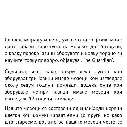
Според истражувањето, учењето втор јазик може
да го забави стареењето на мозокот до 13 години,
а колку повеќе јазици зборувате и колку порано ги
научите, толку подобро, објавува „The Guardian“.
Студијата, исто така, откри дека луѓето кои
зборуваат три јазици имале мозоци кои изгледале
околу седум години помлади, додека оние кои
зборувале четири јазици имале мозоци кои
изгледале 13 години помлади.
Нашите мозоци се составени од милијарди нервни
клетки кои комуницираат едни со други, но како
што старееме, врските во нашите мозоци често се