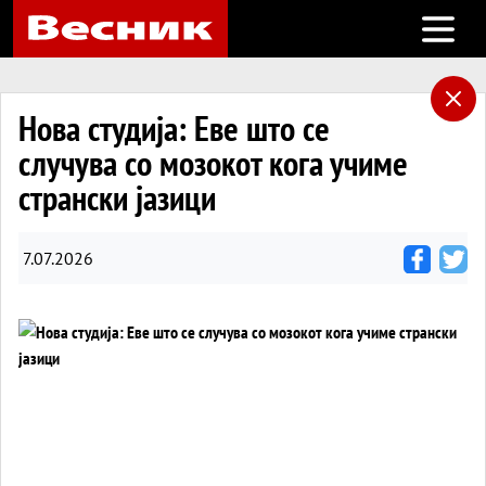
Open m
Нова студија: Еве што се
случува со мозокот кога учиме
странски јазици
7.07.2026