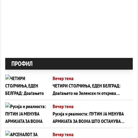
ПРОФИЛ
Вечер тема
ЧЕТИРИ СТОЛЧИЊА, ЕДЕН БЕЛГРАД:
Доаѓањето на Зеленски ги открива
тајните на политиката на балансирање
Вечер тема
на Вучиќ
Русија и реалноста: ПУТИН ЈА МЕНУВА
АРМИЈАТА ЗА ВОЈНА ШТО ОСТАНУВА
БЕЗ ФРОНТ
Вечер тема