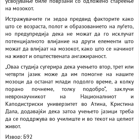
усвојување биле поврзани со одложено стареење
на мозокот.
Истражувачите ги зедоа предвид факторите како
што се возраста, полот и образованието на луѓето,
но предупредија дека не можат да го исклучат
потенцијалното влијание на други елементи што
можат да влијаат на мозокот, како што се начинот
на живот и општествената ангажираност.
„Оваа студија сугерира дека учењето втор, трет или
четврти јазик може да им помогне на нашите
мозоци да останат млади подолго време, а колку
порано почнеме, толку подобро“, заклучи
невронаучникот на Националниот и
Каподистриски универзитет во Атина, Кристина
Дала, додавајќи дека затоа учењето јазици треба
да се поддржува во училиште и во текот на целиот
живот.
Извор:
Б92