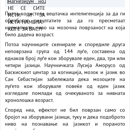
КОЈ Е ЗА ВАС?!
Потоа користеле вештачка интелигенција за да ги
обработат резултатите за да го пресметаат
нормалното ниво на мозочна поврзаност на која
било дадена возраст.
Потоа научниците скенирале и споредиле друга
неповрзана група од 144 луѓе, составена од
еднаков број луѓе кои зборувале еден, два, три или
четири јазици. Научничката Лусија Аморусо од
Баскискиот центар за когниција, мозок и јазик во
Сан Себастијан забележала дека мозоците на
луѓето кои зборувале повеќе од еден јазик
изгледале помлади од очекуваното за нивната
хронолошка возраст.
Според неа, ефектот не бил поврзан само со
бројот на зборувани јазици, туку и дека подоброто
ниво на познавање на јазикот и пораното