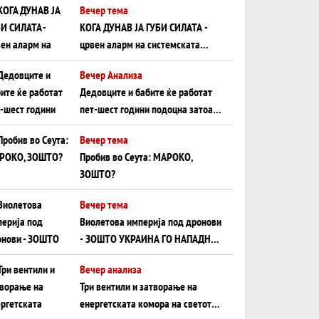
Вечер тема
КОГА ДУНАВ ЈА ГУБИ СИЛАТА -
црвен аларм на системската
плоча од јужна Германија до
Вечер Анализа
Црното Море...
Дедовците и бабите ќе работат
пет-шест години подоцна затоа
што НЕМААТ ВНУЦИ ДА ГИ
Вечер тема
ЗАМЕНАТ
Пробив во Сеута: МАРОКО,
ЗОШТО?
Вечер тема
Виолетова империја под дронови
- ЗОШТО УКРАИНА ГО НАПАДНА
РУСКИОТ WILDBERRIES
Вечер анализа
Три вентили и затворање на
енергетската комора на светот: