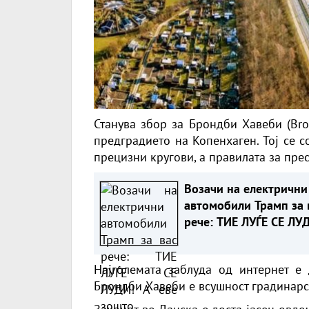
Станува збор за Брондби Хавеби (Bro
предградието на Копенхаген. Тој се 
прецизни кругови, а правилата за пре
Возачи на електрични
автомобили Трамп за 
рече: ТИЕ ЛУЃЕ СЕ ЛУ
А еве зошто
Најголемата заблуда од интернет е 
Брондби Хавеби е всушност градинарс