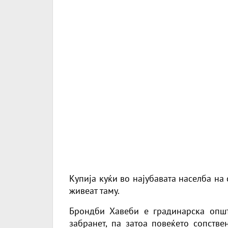
Купија куќи во најубавата населба на 
живеат таму.
Брондби Хавеби е градинарска општ
забранет, па затоа повеќето сопстве