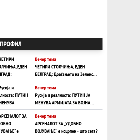
ПРОФИЛ
Вечер тема
ЧЕТИРИ СТОЛЧИЊА, ЕДЕН
БЕЛГРАД: Доаѓањето на Зеленски
ги открива тајните на политиката
Вечер тема
на балансирање на Вучиќ
Русија и реалноста: ПУТИН ЈА
МЕНУВА АРМИЈАТА ЗА ВОЈНА
ШТО ОСТАНУВА БЕЗ ФРОНТ
Вечер тема
АРСЕНАЛОТ ЗА „УДОБНО
ВОЈУВАЊЕ“ е исцрпен - што сега?