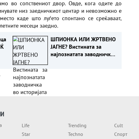
амо во сопствениот двор. Овде, кога одите до
минувате низ заедничкиот центар и невозможно е
 место каде што луѓето спонтано се среќаваат,
летните месеци заедно.
еца
ШПИОНКА ИЛИ ЖРТВЕНО
ИЌ
ЈАГНЕ? Вистината за
најпознатата заводничка
во историјата
а
ИИ
а
Life
Trending
Cult
Star
Techno
Спорт