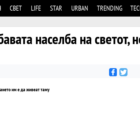
Н
СВЕТ
LIFE
STAR
URBAN
TRENDING
TE
бавата населба на светот, 