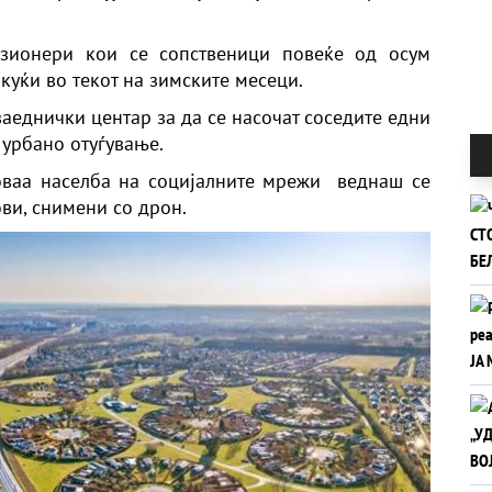
нзионери кои се сопственици повеќе од осум
куќи во текот на зимските месеци.
заеднички центар за да се насочат соседите едни
 урбано отуѓување.
оваа населба на социјалните мрежи веднаш се
ви, снимени со дрон.