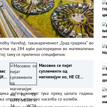
ndby Haveby), таканаречениот „Град-градина“ во
состои од 284 куќи распоредени во математички
стој таму се прилично специфични.
Масовно се пијат
вас
суплементи од
ДИ!
магнезијум но, НЕ СЕ
СИТЕ ИСТИ И ЗА ИСТА
НАМЕНА - КОЈ Е ЗА ВАС?!
дека луѓето живеат тука преку целата година.
ка општина, односно населба со колиби.