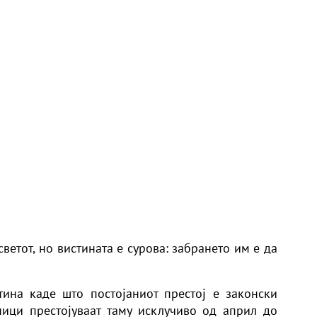
светот, но вистината е сурова: забрането им е да
ина каде што постојаниот престој е законски
ници престојуваат таму исклучиво од април до