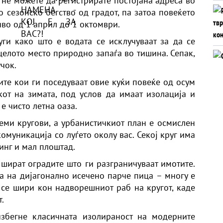
: не можете да регистрирате постојана адреса во
о сезонско бегство од градот, па затоа повеќето
иво од 1 април до 1 октомври.
уги како што е водата се исклучуваат за да се
целото место природно запаѓа во тишина. Сепак,
чок.
те кои ги поседуваат овие куќи повеќе од осум
кот на зимата, под услов да имаат изолација и
е чисто летна оаза.
леми кругови, а урбанистичкиот план е осмислен
омуникација со луѓето околу вас. Секој круг има
инг и мал плоштад.
е шират оградите што ги разграничуваат имотите.
а на дијагонално исечено парче пица – многу е
а се шири кон надворешниот раб на кругот, каде
.
избегне класичната изолираност на модерните