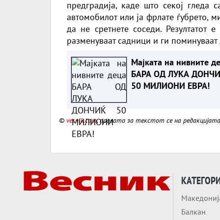
предградија, каде што секој гледа с
автомобилот или ја фрлате ѓубрето, 
да не сретнете соседи. Резултатот е
разменуваат садници и ги поминуваат 
Мајката на нивните д
БАРА ОД ЛУКА ДОНЧ
50 МИЛИОНИ ЕВРА!
©
vesnik.com
, правата за текстот се на редакцијат
КАТЕГОР
Македониј
Балкан