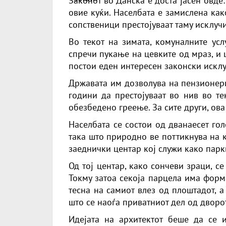
Законот во Данска е доста јасен овде
овие куќи. Населбата е замислена как
сопственици престојуваат таму исклуч
Во текот на зимата, комуналните усл
спречи пукање на цевките од мраз, и 
постои еден интересен законски исклу
Државата им дозволува на пензионери
години да престојуваат во нив во те
обезбедено греење. За сите други, ова 
Населбата се состои од дванаесет го
така што природно ве поттикнува на к
заеднички центар кој служи како парк
Од тој центар, како сончеви зраци, с
Токму затоа секоја парцела има форм
тесна на самиот влез од плоштадот, 
што се наоѓа приватниот дел од дворот
Идејата на архитектот беше да се 