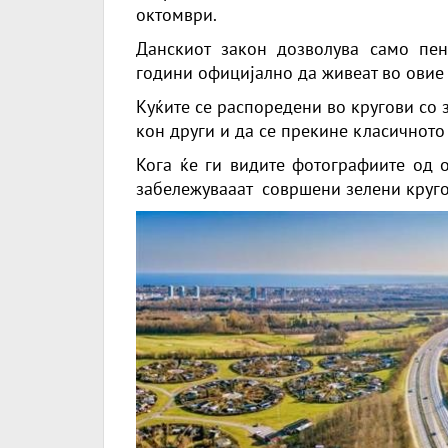
октомври.
Данскиот закон дозволува само пе
години официјално да живеат во овие 
Куќите се распоредени во кругови со 
кон други и да се прекине класичното
Кога ќе ги видите фотографиите од 
забележувааат совршени зелени круго