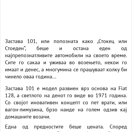
Застава 101, или попозната како „Стокец или
Стоеден“, беше и остана еден од
најпрепознатливите автомобили на своето време.
Сите го сакаа и уживаа во возењето, некои го
имаат и денес, а многумина се прашуваат колку би
чинело оваа година...
Застава 101 е модел развиен врз основа на Fiat
128, а светлото на денот го виде во 1971 година.
Со својот иновативен концепт со пет врати, или
вагон-лимузина, брзо наиде на голем одзив кај
домашните возачи.
Една од предностите беше цената. Според