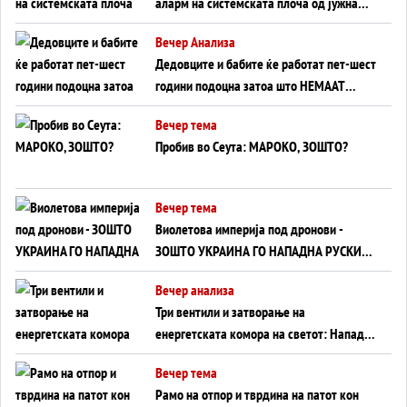
аларм на системската плоча од јужна
Германија до Црното Море...
Вечер Анализа
Дедовците и бабите ќе работат пет-шест
години подоцна затоа што НЕМААТ
ВНУЦИ ДА ГИ ЗАМЕНАТ
Вечер тема
Пробив во Сеута: МАРОКО, ЗОШТО?
Вечер тема
Виолетова империја под дронови -
ЗОШТО УКРАИНА ГО НАПАДНА РУСКИОТ
WILDBERRIES
Вечер анализа
Три вентили и затворање на
енергетската комора на светот: Нападот
во Суец најавува глобален енергетски
Вечер тема
инфаркт?
Рамо на отпор и тврдина на патот кон