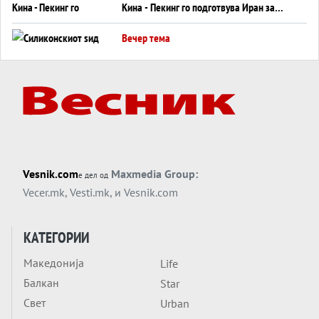
Кина - Пекинг го подготвува Иран за
американска копнена инвазија
Вечер тема
Силиконскиот ѕид веќе не е непробоен,
Кина го напаѓа последниот голем
монопол на Западот?
Вечер тема
Трамп тврди дека повторно „разговара“
со Иран - ваквите моменти се поопасни
од отворените закани
Вечер тема
Vesnik.com
Maxmedia Group:
е дел од
ДЛАБОКО УДОЛУ: Сметководствените
Vecer.mk
,
Vesti.mk
, и
Vesnik.com
трикови што го соборија ЕНРОН ги
применуваат гигантите за ВИ
Вечер тема
КАТЕГОРИИ
АТОМСКО ДОМИНО НА БЛИСКИОТ
Македонија
Life
ИСТОК
Балкан
Star
Вечер тема
Свет
Urban
ОД ШАХЕД ДО СВЕТСКА ВОЈНА?