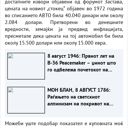
достапните извори објавени од форумот Застава,
цената на новиот „стокец“ објавен во 1972 година
во списанието АВТО била 40.040 динари или околу
2.084 долари. Претворени во денешните
вредности, земајќи ја предвид инфлацијата,
пресметале дека цената на тој автомобил би била
околу 15.500 долари или околу 15.000 евра.
8 август 1946: Првиот лет на
B-36 Peacemaker – џинот што
го одбележа почетокот на
Ладната војна
МОН БЛАН, 8 АВГУСТ 1786:
Раѓањето на светскиот
алпинизам на покривот на
Европа
Можеби уште подобар показател е куповната моќ