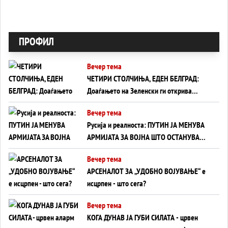
ПРОФИЛ
Вечер тема
ЧЕТИРИ СТОЛЧИЊА, ЕДЕН БЕЛГРАД:
Доаѓањето на Зеленски ги открива
тајните на политиката на балансирање
Вечер тема
на Вучиќ
Русија и реалноста: ПУТИН ЈА МЕНУВА
АРМИЈАТА ЗА ВОЈНА ШТО ОСТАНУВА
БЕЗ ФРОНТ
Вечер тема
АРСЕНАЛОТ ЗА „УДОБНО ВОЈУВАЊЕ“ е
исцрпен - што сега?
Вечер тема
КОГА ДУНАВ ЈА ГУБИ СИЛАТА - црвен