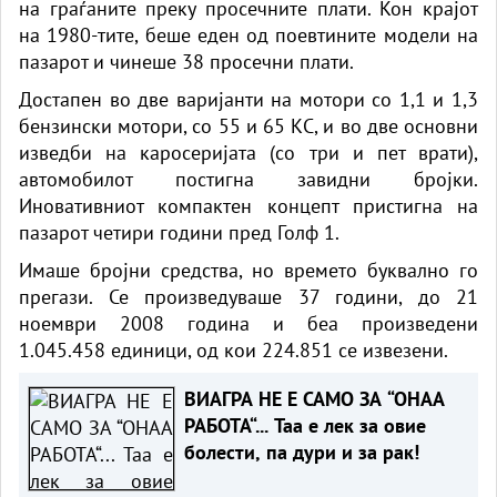
на граѓаните преку просечните плати. Кон крајот
на 1980-тите, беше еден од поевтините модели на
пазарот и чинеше 38 просечни плати.
Достапен во две варијанти на мотори со 1,1 и 1,3
бензински мотори, со 55 и 65 КС, и во две основни
изведби на каросеријата (со три и пет врати),
автомобилот постигна завидни бројки.
Иновативниот компактен концепт пристигна на
пазарот четири години пред Голф 1.
Имаше бројни средства, но времето буквално го
прегази. Се произведуваше 37 години, до 21
ноември 2008 година и беа произведени
1.045.458 единици, од кои 224.851 се извезени.
ВИАГРА НЕ Е САМО ЗА “ОНАА
РАБОТА“... Таа е лек за овие
болести, па дури и за рак!