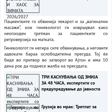
Пациентките го обвинија лекарот и за „вагинални
масажи“, кои гинекологот ги извршувал како
неопходен третман за пациентките со
ретроверзија на матката.
Гинекологот ги негира сите обвинувања, а неговите
адвокати бараа ослободителна пресуда. Тој ќе
биде во притвор во затворот во Ајтон и има 10
дена рок да поднесе жалба на пресудата.
ТРИ КАСНУВАЊА ОД ЗМИЈА
ЗА 48 ЧАСА, експертите со
предупредување до јавноста
Грузија во мрак: Третпат за