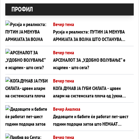
ПРОФИЛ
Вечер тема
Русија и реалноста: ПУТИН ЈА МЕНУВА
АРМИЈАТА ЗА ВОЈНА ШТО ОСТАНУВА
БЕЗ ФРОНТ
Вечер тема
АРСЕНАЛОТ ЗА „УДОБНО ВОЈУВАЊЕ“ е
исцрпен - што сега?
Вечер тема
КОГА ДУНАВ ЈА ГУБИ СИЛАТА - црвен
аларм на системската плоча од јужна
Германија до Црното Море...
Вечер Анализа
Дедовците и бабите ќе работат пет-шест
години подоцна затоа што НЕМААТ
ВНУЦИ ДА ГИ ЗАМЕНАТ
Вечер тема