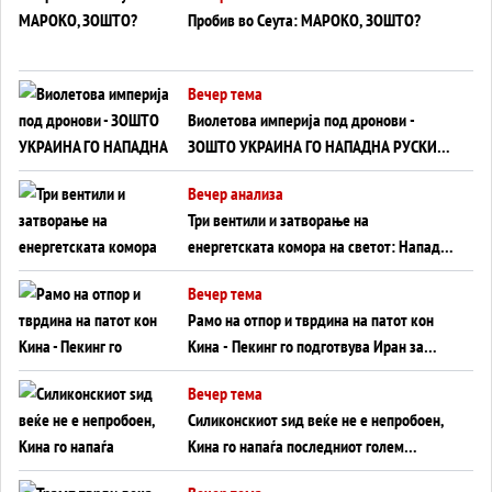
Пробив во Сеута: МАРОКО, ЗОШТО?
Вечер тема
Виолетова империја под дронови -
ЗОШТО УКРАИНА ГО НАПАДНА РУСКИОТ
WILDBERRIES
Вечер анализа
Три вентили и затворање на
енергетската комора на светот: Нападот
во Суец најавува глобален енергетски
Вечер тема
инфаркт?
Рамо на отпор и тврдина на патот кон
Кина - Пекинг го подготвува Иран за
американска копнена инвазија
Вечер тема
Силиконскиот ѕид веќе не е непробоен,
Кина го напаѓа последниот голем
монопол на Западот?