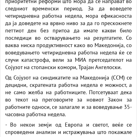
приоритетни реформи што мора да се направат во
следниот временски период. За да воведете
четиридневна работна недела, мора ефикасноста
да ја доведете на врвно ниво за да го прескокнете
петтиот ден без притоа да имате какви било
последици во остварувањето на резултатите. Со
ваква ниска продуктивност како во Македонија, со
воведувањето четиридневна работна недела ќе се
случи катастрофа, вели за МИА претседателот на
Сојузот на стопански комори, Трајан Ангелоски.
Од Сојузот на синдикатите на Македонија (ССМ) се
децидни, скратената работна недела е можност, а
не само желба на работниците. Потсетуваат дека
во текот на преговорите за новиот Закон за
работните односи, се залагале и за воведување 35-
часовна работна недела.
- Во некои земји од Европа и светот, веќе се
спроведени анализи и истражувања што покажале