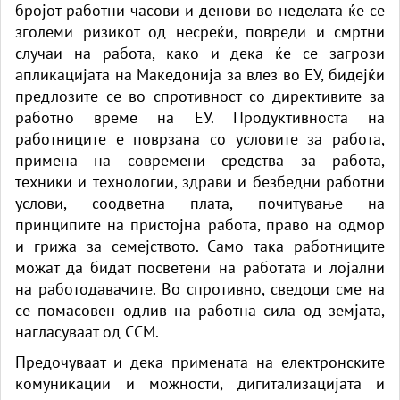
бројот работни часови и денови во неделата ќе се
зголеми ризикот од несреќи, повреди и смртни
случаи на работа, како и дека ќе се загрози
апликацијата на Македонија за влез во ЕУ, бидејќи
предлозите се во спротивност со директивите за
работно време на ЕУ. Продуктивноста на
работниците е поврзана со условите за работа,
примена на современи средства за работа,
техники и технологии, здрави и безбедни работни
услови, соодветна плата, почитување на
принципите на пристојна работа, право на одмор
и грижа за семејството. Само така работниците
можат да бидат посветени на работата и лојални
на работодавачите. Во спротивно, сведоци сме на
се помасовен одлив на работна сила од земјата,
нагласуваат од ССМ.
Предочуваат и дека примената на електронските
комуникации и можности, дигитализацијата и