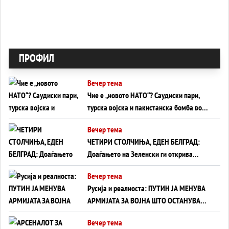
ПРОФИЛ
Вечер тема
Чие е „новото НАТО“? Саудиски пари,
турска војска и пакистанска бомба во
служба на Америка - или ќе стане
Вечер тема
сувишна?
ЧЕТИРИ СТОЛЧИЊА, ЕДЕН БЕЛГРАД:
Доаѓањето на Зеленски ги открива
тајните на политиката на балансирање
Вечер тема
на Вучиќ
Русија и реалноста: ПУТИН ЈА МЕНУВА
АРМИЈАТА ЗА ВОЈНА ШТО ОСТАНУВА
БЕЗ ФРОНТ
Вечер тема