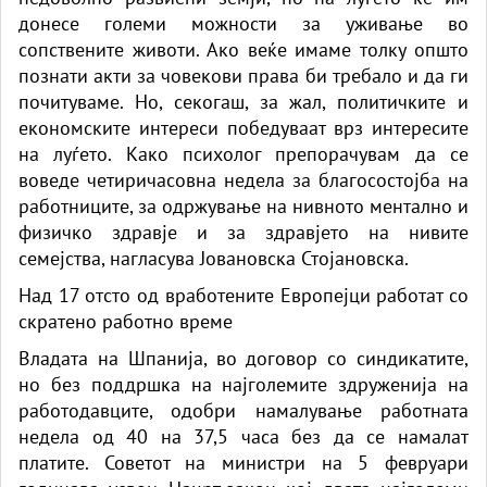
донесе големи можности за уживање во
сопствените животи. Ако веќе имаме толку општо
познати акти за човекови права би требало и да ги
почитуваме. Но, секогаш, за жал, политичките и
економските интереси победуваат врз интересите
на луѓето. Како психолог препорачувам да се
воведе четиричасовна недела за благосостојба на
работниците, за одржување на нивното ментално и
физичко здравје и за здравјето на нивите
семејства, нагласува Јовановска Стојановска.
Над 17 отсто од вработените Европејци работат со
скратено работно време
Владата на Шпанија, во договор со синдикатите,
но без поддршка на најголемите здруженија на
работодавците, одобри намалување работната
недела од 40 на 37,5 часа без да се намалат
платите. Советот на министри на 5 февруари