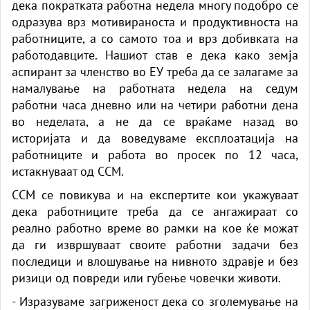
дека пократката работна недела многу подобро се
одразува врз мотивираноста и продуктивноста на
работниците, а со самото тоа и врз добивката на
работодавците. Нашиот став е дека како земја
аспирант за членство во ЕУ треба да се залагаме за
намалување на работната недела на седум
работни часа дневно или на четири работни дена
во неделата, а не да се враќаме назад во
историјата и да воведуваме експлоатација на
работниците и работа во просек по 12 часа,
истакнуваат од ССМ.
ССМ се повикува и на експертите кои укажуваат
дека работниците треба да се ангажираат со
реално работно време во рамки на кое ќе можат
да ги извршуваат своите работни задачи без
последици и влошување на нивното здравје и без
ризици од повреди или губење човечки животи.
- Изразуваме загриженост дека со зголемување на