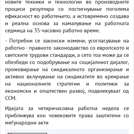
новите техники и технологии во производните
процеси резултира со постигнување поголема
ефикасност во работењето, а истовремено создава
и реална основа за намалување на работната
седмица на 35-часовно работно време.
- Потребни се законски измени, усогласување на
работно - правното законодавство со европското и
светските трудови стандарди, а сето тоа може да се
обезбеди со подобрување на социјалниот дијалог,
промовирање на синдикалното организирање и
активно вклучување на синдикатите во креирање
на националните стратегии и политики за
економски и општествен развој, подвлекуваат од
ССМ.
Идејата за четиричасовна работна недела се
приближува кон човековите права заштитени со
меѓународни акти