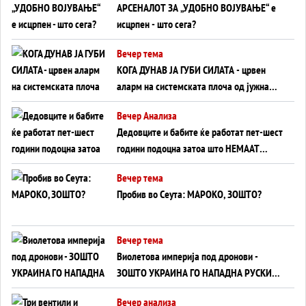
АРСЕНАЛОТ ЗА „УДОБНО ВОЈУВАЊЕ“ е
исцрпен - што сега?
Вечер тема
КОГА ДУНАВ ЈА ГУБИ СИЛАТА - црвен
аларм на системската плоча од јужна
Германија до Црното Море...
Вечер Анализа
Дедовците и бабите ќе работат пет-шест
години подоцна затоа што НЕМААТ
ВНУЦИ ДА ГИ ЗАМЕНАТ
Вечер тема
Пробив во Сеута: МАРОКО, ЗОШТО?
Вечер тема
Виолетова империја под дронови -
ЗОШТО УКРАИНА ГО НАПАДНА РУСКИОТ
WILDBERRIES
Вечер анализа