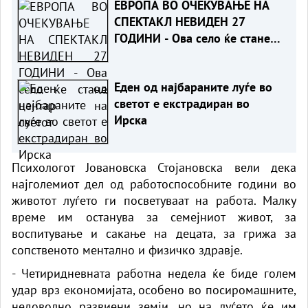
ЕВРОПА ВО ОЧЕКУВАЊЕ НА
СПЕКТАКЛ НЕВИДЕН 27
ГОДИНИ - Ова село ќе стане
центар на светот
Еден од најбараните луѓе во
светот е екстрадиран во
Ирска
Психологот Јовановска Стојановска вели дека
најголемиот дел од работоспособните години во
животот луѓето ги посветуваат на работа. Малку
време им останува за семејниот живот, за
воспитување и сакање на децата, за грижа за
сопственото ментално и физичко здравје.
- Четиридневната работна недела ќе биде голем
удар врз економијата, особено во посиромашните,
недоволно развиени земји, но на луѓето ќе им