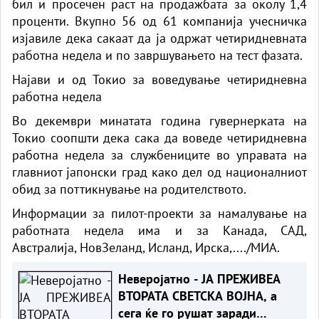
бил и просечен раст на продажбата за околу 1,4
проценти. Вкупно 56 од 61 компанија учесничка
изјавиле дека сакаат да ја одржат четиридневната
работна недела и по завршувањето на тест фазата.
Најави и од Токио за воведување четиридневна
работна недела
Во декември минатата година гувернерката на
Токио соопшти дека сака да воведе четиридневна
работна недела за службениците во управата на
главниот јапонски град како дел од националниот
обид за поттикнување на родителството.
Информации за пилот-проекти за намалување на
работната недела има и за Канадa, САД,
Австралија, НовЗеланд, Исланд, Ирска,..../МИА.
Неверојатно - ЈА ПРЕЖИВЕА
ВТОРАТА СВЕТСКА ВОЈНА, а
сега ќе го рушат заради