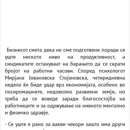
Бизнисот смета дека не сме подготвени поради се
уште ниското ниво на продуктивност, а
синдикатите остануваат на барањето да се скрати
бројот на работни часови. Според психологот
Мирјана Јовановска Стојановска, четиридневна
недела ќе биде удар врз економијата, особено во
посиромашните, недоволно развиени земји, но
треба да се воведе заради благосостојба на
работниците и за одржување на нивното ментално
и физичко здравје.
- Се уште е рано за вакви чекори зашто има други