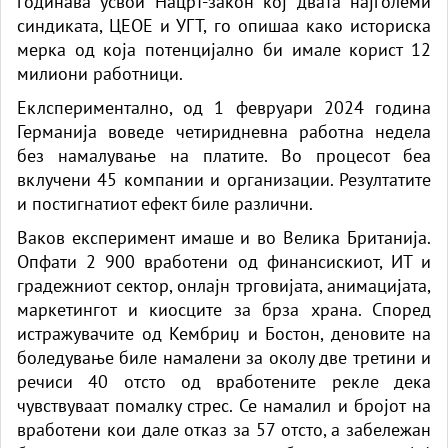
годинава усвои Нацрт-закон кој двата најголеми
синдиката, ЦЕОЕ и УГТ, го опишаа како историска
мерка од која потенцијално би имале корист 12
милиони работници.
Еклспериментално, од 1 февруари 2024 година
Германија воведе четиридневна работна недела
без намалување на платите. Во процесот беа
вклучени 45 компании и организации. Резултатите
и постигнатиот ефект биле различни.
Ваков експеримент имаше и во Велика Британија.
Опфати 2 900 вработени од финансискиот, ИТ и
градежниот сектор, онлајн трговијата, анимацијата,
маркетингот и киосците за брза храна. Според
истражувачите од Кембриџ и Бостон, деновите на
боледување биле намалени за околу две третини и
речиси 40 отсто од вработените рекле дека
чувствуваат помалку стрес. Се намалил и бројот на
вработени кои дале отказ за 57 отсто, а забележан