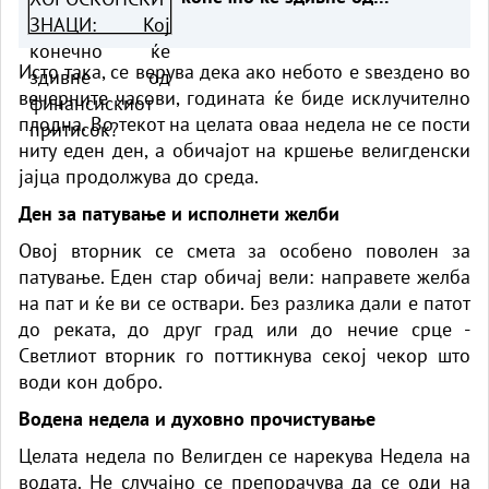
финансискиот притисок?
Исто така, се верува дека ако небото е ѕвездено во
вечерните часови, годината ќе биде исклучително
плодна. Во текот на целата оваа недела не се пости
ниту еден ден, а обичајот на кршење велигденски
јајца продолжува до среда.
Ден за патување и исполнети желби
Овој вторник се смета за особено поволен за
патување. Еден стар обичај вели: направете желба
на пат и ќе ви се оствари. Без разлика дали е патот
до реката, до друг град или до нечие срце -
Светлиот вторник го поттикнува секој чекор што
води кон добро.
Водена недела и духовно прочистување
Целата недела по Велигден се нарекува Недела на
водата. Не случајно се препорачува да се оди на