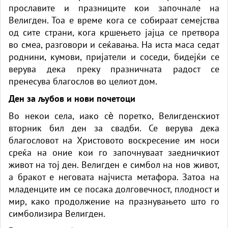
прославите и празниците кои започнале на
Велигден
. Тоа е време кога се собираат семејства
од сите страни, кога кршењето јајца се претвора
во смеа, разговори и сеќавања. На иста маса седат
роднини, кумови, пријатели и соседи, бидејќи се
верува дека преку празничната радост се
пренесува благослов во целиот дом.
Ден за љубов и нови почетоци
Во некои села, иако сѐ поретко, Велигденскиот
вторник бил ден за свадби. Се верува дека
благословот на Христовото воскресение им носи
среќа на оние кои го започнуваат заедничкиот
живот на тој ден. Велигден е симбол на нов живот,
а бракот е неговата најчиста метафора. Затоа на
младенците им се посака долговечност, плодност и
мир, како продолжение на празнувањето што го
симболизира Велигден.