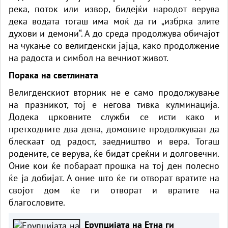
река, поток или извор, бидејќи народот верува
дека водата тогаш има моќ да ги „избрка злите
духови и демони“. А до среда продолжува обичајот
на чукање со велигденски јајца, како продолжение
на радоста и симбол на вечниот живот.
Порака на светлината
Велигденскиот вторник не е само продолжување
на празникот, тој е негова тивка кулминација.
Додека црковните служби се исти како и
претходните два дена, домовите продолжуваат да
блескаат од радост, заедништво и вера. Тогаш
родените, се верува, ќе бидат среќни и долговечни.
Оние кои ќе побараат прошка на тој ден полесно
ќе ја добијат. А оние што ќе ги отворат вратите на
својот дом ќе ги отворат и вратите на
благословите.
Ерупцијата на Етна ги