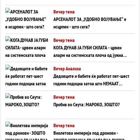
БЕЗ ФРОНТ
Вечер тема
АРСЕНАЛОТ ЗА „УДОБНО ВОЈУВАЊЕ“ е
исцрпен - што сега?
Вечер тема
КОГА ДУНАВ ЈА ГУБИ СИЛАТА - црвен
аларм на системската плоча од јужна
Германија до Црното Море...
Вечер Анализа
Дедовците и бабите ќе работат пет-шест
години подоцна затоа што НЕМААТ
ВНУЦИ ДА ГИ ЗАМЕНАТ
Вечер тема
Пробив во Сеута: МАРОКО, ЗОШТО?
Вечер тема
Виолетова империја под дронови -