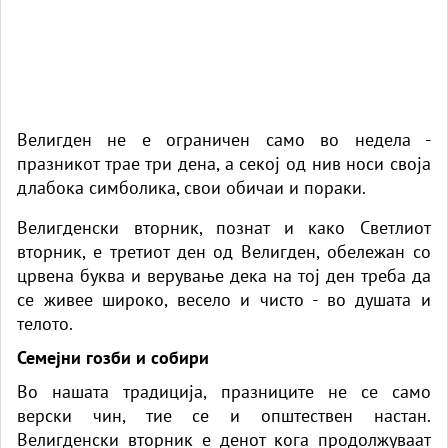
Велигден не е ограничен само во недела -
празникот трае три дена, а секој од нив носи своја
длабока симболика, свои обичаи и пораки.
Велигденски вторник, познат и како Светлиот
вторник, е третиот ден од Велигден, обележан со
црвена буква и верување дека на тој ден треба да
се живее широко, весело и чисто - во душата и
телото.
Семејни гозби и собири
Во нашата традиција, празниците не се само
верски чин, тие се и општествен настан.
Велигденски вторник е денот кога продолжуваат