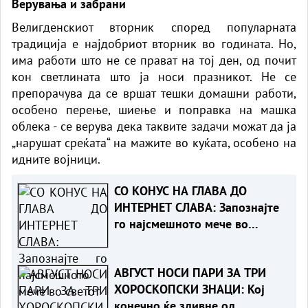
Верувања и забрани
Велигденскиот вторник според популарната
традиција е најдобриот вторник во годината. Но,
има работи што не се прават на тој ден, од почит
кон светлината што ја носи празникот. Не се
препорачува да се вршат тешки домашни работи,
особено перење, шиење и поправка на машка
облека - се верува дека таквите задачи можат да ја
„нарушат среќата“ на мажите во куќата, особено на
идните војници.
СО КОНУС НА ГЛАВА ДО
ИНТЕРНЕТ СЛАВА: Запознајте
го најсмешното мече во
светот
АВГУСТ НОСИ ПАРИ ЗА ТРИ
ХОРОСКОПСКИ ЗНАЦИ: Кој
конечно ќе здивне од