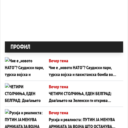
ПРОФИЛ
Вечер тема
Чие е „новото НАТО“? Саудиски пари,
турска војска и пакистанска бомба во
служба на Америка - или ќе стане
Вечер тема
сувишна?
ЧЕТИРИ СТОЛЧИЊА, ЕДЕН БЕЛГРАД:
Доаѓањето на Зеленски ги открива
тајните на политиката на балансирање
Вечер тема
на Вучиќ
Русија и реалноста: ПУТИН ЈА МЕНУВА
АРМИЈАТА ЗА ВОЈНА ШТО ОСТАНУВА