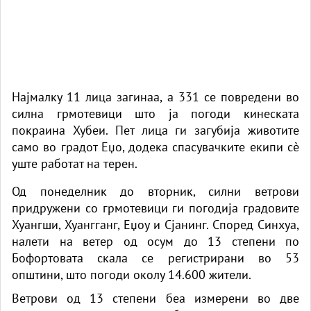
Најмалку 11 лица загинаа, а 331 се повредени во
силна грмотевици што ја погоди кинеската
покраина Хубеи. Пет лица ги загубија животите
само во градот Еџо, додека спасувачките екипи сè
уште работат на терен.
Од понеделник до вторник, силни ветрови
придружени со грмотевици ги погодија градовите
Хуангши, Хуангганг, Еџоу и Сјанинг. Според Синхуа,
налети на ветер од осум до 13 степени по
Бофортовата скала се регистрирани во 53
општини, што погоди околу 14.600 жители.
Ветрови од 13 степени беа измерени во две