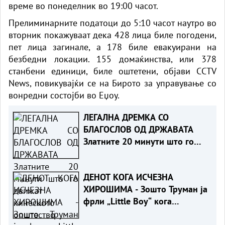
време во понеделник во 19:00 часот.
Прелиминарните податоци до 5:10 часот наутро во
вторник покажуваат дека 428 лица биле погодени,
пет лица загинале, а 178 биле евакуирани на
безбедни локации. 155 домаќинства, или 378
станбени единици, биле оштетени, објави CCTV
News, повикувајќи се на Бирото за управување со
вонредни состојби во Еџоу.
ЛЕГАЛНА ДРЕМКА СО
БЛАГОСЛОВ ОД ДРЖАВАТА
Златните 20 минути што го
движат кинеското општество
ДЕНОТ КОГА ИСЧЕЗНА
ХИРОШИМА - Зошто Труман ја
фрли „Little Boy“ кога
Јапонија веќе беше на