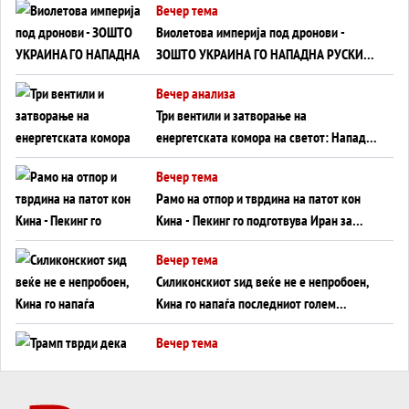
Вечер тема
Виолетова империја под дронови -
ЗОШТО УКРАИНА ГО НАПАДНА РУСКИОТ
WILDBERRIES
Вечер анализа
Три вентили и затворање на
енергетската комора на светот: Нападот
во Суец најавува глобален енергетски
Вечер тема
инфаркт?
Рамо на отпор и тврдина на патот кон
Кина - Пекинг го подготвува Иран за
американска копнена инвазија
Вечер тема
Силиконскиот ѕид веќе не е непробоен,
Кина го напаѓа последниот голем
монопол на Западот?
Вечер тема
Трамп тврди дека повторно „разговара“
со Иран - ваквите моменти се поопасни
од отворените закани