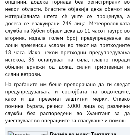
општини, додека торнада беа регистрирани во
некои области. Властите објавија дека обемот на
материјалната штета сè уште се проценува, а
досега се евакуирани 246 лица. Метеоролошката
служба на Хубеи објави дека до 11 часот наутро во
вторник, издала голем број предупредувања за
лоши временски услови во текот на претходните
18 часа. Иако некои претходни предупредувања
истекоа, 86 остануваат на сила, главно поради
обилни врнежи од дожд, силни грмотевици и
силни ветрови.
На граѓаните им беше препорачано да ги следат
предупредувањата и состојбата на водотеците,
како и да преземат заштитни мерки. Откако
помина бурата, речиси 3.000 лица од различни
служби беа распоредени во Хуангганг за да
учествуваат во операциите за спасување и помош.
Грузија во мрак: Третпат за