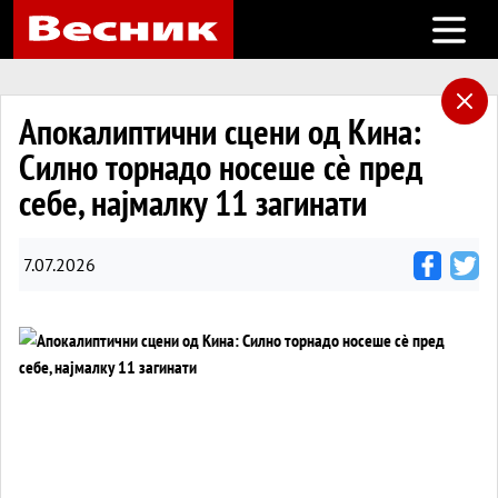
Open m
Апокалиптични сцени од Кина:
Силно торнадо носеше сè пред
себе, најмалку 11 загинати
7.07.2026