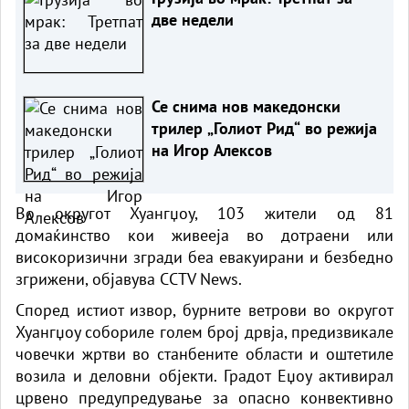
две недели
Се снима нов македонски
трилер „Голиот Рид“ во режија
на Игор Алексов
Во округот Хуангџоу, 103 жители од 81
домаќинство кои живееја во дотраени или
високоризични згради беа евакуирани и безбедно
згрижени, објавува CCTV News.
Според истиот извор, бурните ветрови во округот
Хуангџоу собориле голем број дрвја, предизвикале
човечки жртви во станбените области и оштетиле
возила и деловни објекти. Градот Еџоу активирал
црвено предупредување за опасно конвективно