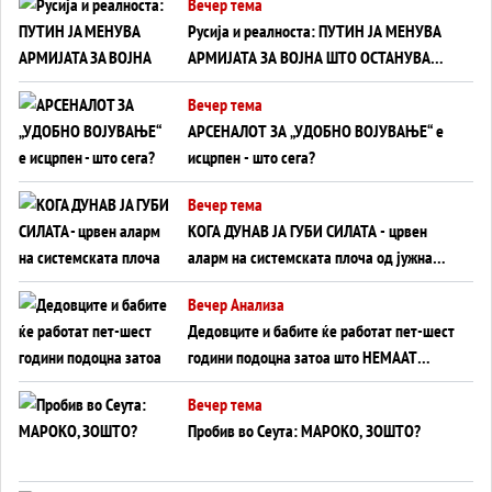
Вечер тема
Русија и реалноста: ПУТИН ЈА МЕНУВА
АРМИЈАТА ЗА ВОЈНА ШТО ОСТАНУВА
БЕЗ ФРОНТ
Вечер тема
АРСЕНАЛОТ ЗА „УДОБНО ВОЈУВАЊЕ“ е
исцрпен - што сега?
Вечер тема
КОГА ДУНАВ ЈА ГУБИ СИЛАТА - црвен
аларм на системската плоча од јужна
Германија до Црното Море...
Вечер Анализа
Дедовците и бабите ќе работат пет-шест
години подоцна затоа што НЕМААТ
ВНУЦИ ДА ГИ ЗАМЕНАТ
Вечер тема
Пробив во Сеута: МАРОКО, ЗОШТО?