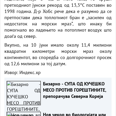
претходниот јунски рекорд од 13,3°C поставен во
1998 година. Д-р Хобс рече дека е разумно да се
претпостави дека топлотниот бран е „засилен од
недостаток на морски мраз“, што инаку би
помогнало во ладењето на потоплиот воздух што
доаѓа од север.
Вкупно, на 10 јуни имало околу 11,4 милиони
квадратни километри морски мраз околу
континентот, во споредба со долгорочниот просек
од 12,6 милиони за тој датум.
Извор:
Индекс.хр
Бизарно - СУПА ОД КУЧЕШКО
МЕСО ПРОТИВ ГОРЕШТИНИТЕ,
препорачува Северна Кореја
Нов чекор во биологијата или