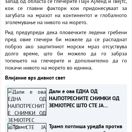
запад од областа се глечерите Пајн Ајленд и Твејтс,
кои се главни фактори кои придонесуваат за
загубата на мразот на континентот и глобалното
зголемување на нивото на морето.
Рид предупреди дека пловечките ледени гребени
пред овие глечери би можеле да се распаднат
побрзо ако заштитниот морски мраз отсуствува
долго време, што би можело да го забрза
топењето на глечерите и дополнително да го
покачи нивото на морето во иднина.
Влијание врз дивиот свет
Дали е ова ЕДНА ОД
НАЈПОТРЕСНИТЕ СНИМКИ ОД
ЗЕМЈОТРЕС ШТО СТЕ ЈА
ВИДЕЛЕ?
Трамп потпиша уредба против