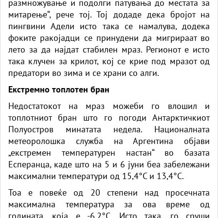
размножување и подолги патувања до местата за
митарење“, рече тој. Тој додаде дека бројот на
пингвини Адели исто така се намалува, додека
фоките ракојадци се принудени да мигрираат во
лето за да најдат стабилен мраз. Регионот е исто
така клучен за крилот, кој се крие под мразот од
предатори во зима и се храни со алги.
Екстремно топлотен бран
Недостатокот на мраз можеби го влошил и
топлотниот бран што го погоди Антарктичкиот
Полуостров минатата недела. Националната
метеоролошка служба на Аргентина објави
„екстремен температурен настан“ во базата
Есперанца, каде што на 5 и 6 јуни беа забележани
максимални температури од 15,4°C и 13,4°C.
Тоа е повеќе од 20 степени над просечната
максимална температура за ова време од
годината, која е -6,2°C. Исто така, го сруши