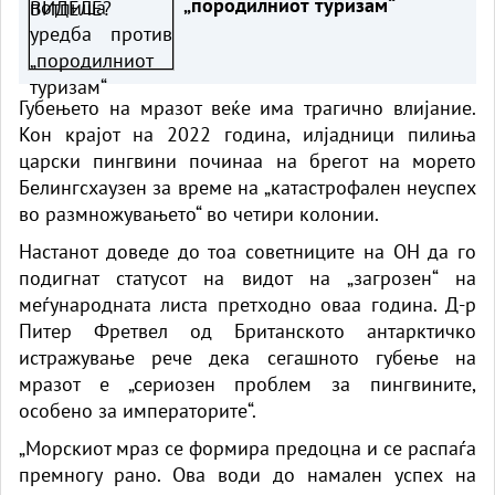
„породилниот туризам“
Губењето на мразот веќе има трагично влијание.
Кон крајот на 2022 година, илјадници пилиња
царски пингвини починаа на брегот на морето
Белингсхаузен за време на „катастрофален неуспех
во размножувањето“ во четири колонии.
Настанот доведе до тоа советниците на ОН да го
подигнат статусот на видот на „загрозен“ на
меѓународната листа претходно оваа година. Д-р
Питер Фретвел од Британското антарктичко
истражување рече дека сегашното губење на
мразот е „сериозен проблем за пингвините,
особено за императорите“.
„Морскиот мраз се формира предоцна и се распаѓа
премногу рано. Ова води до намален успех на