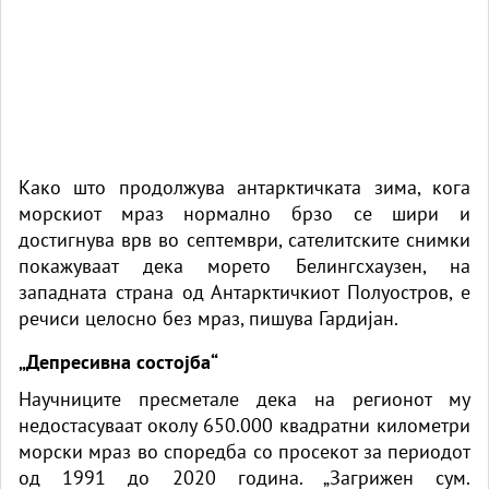
Како што продолжува антарктичката зима, кога
морскиот мраз нормално брзо се шири и
достигнува врв во септември, сателитските снимки
покажуваат дека морето Белингсхаузен, на
западната страна од Антарктичкиот Полуостров, е
речиси целосно без мраз, пишува Гардијан.
„Депресивна состојба“
Научниците пресметале дека на регионот му
недостасуваат околу 650.000 квадратни километри
морски мраз во споредба со просекот за периодот
од 1991 до 2020 година. „Загрижен сум.