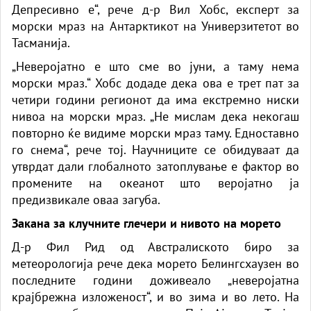
Депресивно е“, рече д-р Вил Хобс, експерт за
морски мраз на Антарктикот на Универзитетот во
Тасманија.
„Неверојатно е што сме во јуни, а таму нема
морски мраз.“ Хобс додаде дека ова е трет пат за
четири години регионот да има екстремно ниски
нивоа на морски мраз. „Не мислам дека некогаш
повторно ќе видиме морски мраз таму. Едноставно
го снема“, рече тој. Научниците се обидуваат да
утврдат дали глобалното затоплување е фактор во
промените на океанот што веројатно ја
предизвикале оваа загуба.
Закана за клучните глечери и нивото на морето
Д-р Фил Рид од Австралиското биро за
метеорологија рече дека морето Белингсхаузен во
последните години доживеало „неверојатна
крајбрежна изложеност“, и во зима и во лето. На