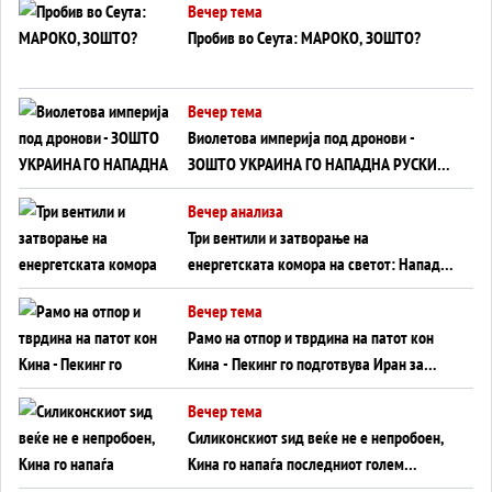
Вечер тема
Пробив во Сеута: МАРОКО, ЗОШТО?
Вечер тема
Виолетова империја под дронови -
ЗОШТО УКРАИНА ГО НАПАДНА РУСКИОТ
WILDBERRIES
Вечер анализа
Три вентили и затворање на
енергетската комора на светот: Нападот
во Суец најавува глобален енергетски
Вечер тема
инфаркт?
Рамо на отпор и тврдина на патот кон
Кина - Пекинг го подготвува Иран за
американска копнена инвазија
Вечер тема
Силиконскиот ѕид веќе не е непробоен,
Кина го напаѓа последниот голем
монопол на Западот?