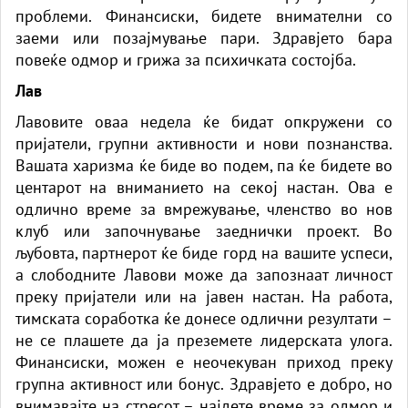
проблеми. Финансиски, бидете внимателни со
заеми или позајмување пари. Здравјето бара
повеќе одмор и грижа за психичката состојба.
Лав
Лавовите оваа недела ќе бидат опкружени со
пријатели, групни активности и нови познанства.
Вашата харизма ќе биде во подем, па ќе бидете во
центарот на вниманието на секој настан. Ова е
одлично време за вмрежување, членство во нов
клуб или започнување заеднички проект. Во
љубовта, партнерот ќе биде горд на вашите успеси,
а слободните Лавови може да запознаат личност
преку пријатели или на јавен настан. На работа,
тимската соработка ќе донесе одлични резултати –
не се плашете да ја преземете лидерската улога.
Финансиски, можен е неочекуван приход преку
групна активност или бонус. Здравјето е добро, но
внимавајте на стресот – најдете време за одмор и