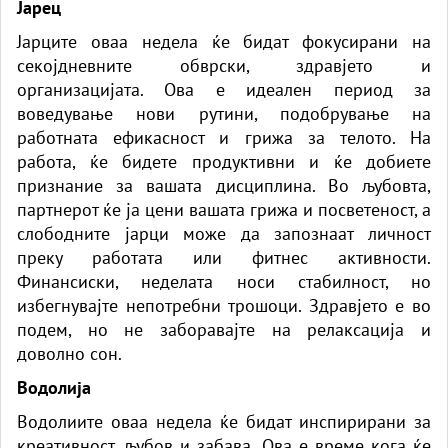
Јарец
Јарците оваа недела ќе бидат фокусирани на
секојдневните обврски, здравјето и
организацијата. Ова е идеален период за
воведување нови рутини, подобрување на
работната ефикасност и грижа за телото. На
работа, ќе бидете продуктивни и ќе добиете
признание за вашата дисциплина. Во љубовта,
партнерот ќе ја цени вашата грижа и посветеност, а
слободните јарци може да запознаат личност
преку работата или фитнес активности.
Финансиски, неделата носи стабилност, но
избегнувајте непотребни трошоци. Здравјето е во
подем, но не заборавајте на релаксација и
доволно сон.
Водолија
Водолиите оваа недела ќе бидат инспирирани за
креативност, љубов и забава. Ова е време кога ќе