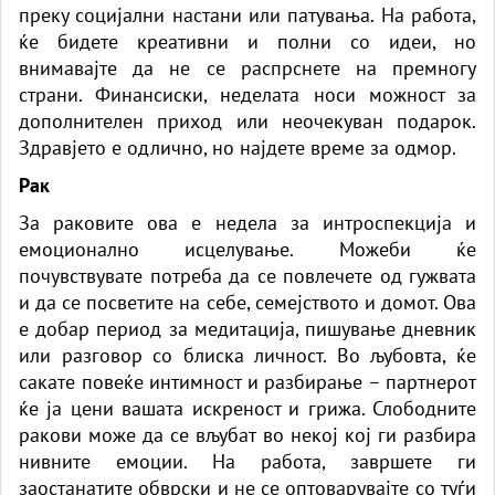
преку социјални настани или патувања. На работа,
ќе бидете креативни и полни со идеи, но
внимавајте да не се распрснете на премногу
страни. Финансиски, неделата носи можност за
дополнителен приход или неочекуван подарок.
Здравјето е одлично, но најдете време за одмор.
Рак
За раковите ова е недела за интроспекција и
емоционално исцелување. Можеби ќе
почувствувате потреба да се повлечете од гужвата
и да се посветите на себе, семејството и домот. Ова
е добар период за медитација, пишување дневник
или разговор со блиска личност. Во љубовта, ќе
сакате повеќе интимност и разбирање – партнерот
ќе ја цени вашата искреност и грижа. Слободните
ракови може да се вљубат во некој кој ги разбира
нивните емоции. На работа, завршете ги
заостанатите обврски и не се оптоварувајте со туѓи