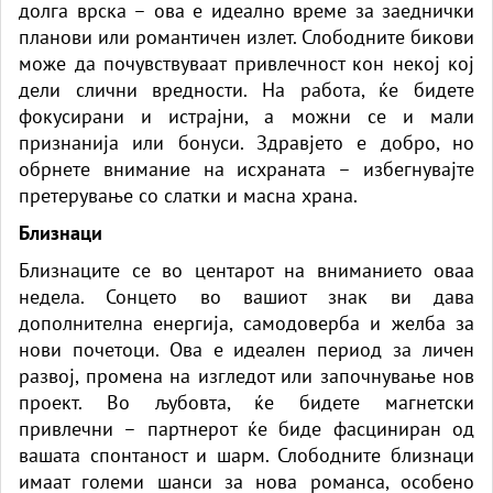
долга врска – ова е идеално време за заеднички
планови или романтичен излет. Слободните бикови
може да почувствуваат привлечност кон некој кој
дели слични вредности. На работа, ќе бидете
фокусирани и истрајни, а можни се и мали
признанија или бонуси. Здравјето е добро, но
обрнете внимание на исхраната – избегнувајте
претерување со слатки и масна храна.
Близнаци
Близнаците се во центарот на вниманието оваа
недела. Сонцето во вашиот знак ви дава
дополнителна енергија, самодоверба и желба за
нови почетоци. Ова е идеален период за личен
развој, промена на изгледот или започнување нов
проект. Во љубовта, ќе бидете магнетски
привлечни – партнерот ќе биде фасциниран од
вашата спонтаност и шарм. Слободните близнаци
имаат големи шанси за нова романса, особено