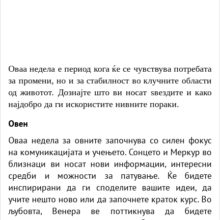
Оваа недела е период кога ќе се чувствува потребата
за промени, но и за стабилност во клучните области
од животот. Дознајте што ви носат ѕвездите и како
најдобро да ги искористите нивните пораки.
Овен
Оваа недела за овните започнува со силен фокус
на комуникацијата и учењето. Сонцето и Меркур во
близнаци ви носат нови информации, интересни
средби и можности за патување. Ќе бидете
инспирирани да ги споделите вашите идеи, да
учите нешто ново или да започнете краток курс. Во
љубовта, Венера ве поттикнува да бидете