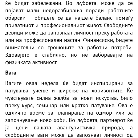
ќе бидат забележани. Во љубовта, може да се
појават мали недоразбирања поради работните
обврски – обидете се да најдете баланс помеѓу
приватниот и професионалниот живот. Слободните
девици може да запознаат личност преку работата
или на професионален настан. Финансиски, бидете
внимателни со трошоците за работни потреби.
Здравјето е стабилно, но не заборавајте на
физичката активност.
Вага
Вагите оваа недела ќе бидат инспирирани за
патувања, учење и ширење на хоризонтите. Ќе
чувствувате силна желба за нови искуства, било
преку курс, семинар или кратко патување. Ова е
одлично време за планирање на одмор или за
започнување ново хоби. Во љубовта, партнерот ќе
ја цени вашата авантуристичка природа, а
слободните ваги може да запознаат личност од