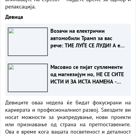
релаксација.
Девица
Возачи на електрични
автомобили Трамп за вас
рече: ТИЕ ЛУЃЕ СЕ ЛУДИ! А еве
зошто
Масовно се пијат суплементи
од магнезијум но, НЕ СЕ СИТЕ
ИСТИ И ЗА ИСТА НАМЕНА -
КОЈ Е ЗА ВАС?!
Девиците оваа недела ќе бидат фокусирани на
кариерата и професионалниот развој. Ѕвездите ви
носат можности за унапредување, нови проекти
или признавање од страна на претпоставените.
Ова е време кога вашата посветеност и деталност