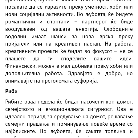
посакате да се изразите преку уметност, хоби или
нови социјални активности. Во љубовта, ќе бидете
романтични и спонтани – партнерот ќе биде
воодушевен од вашата енергија. Слободните
водолии имаат шанси за нова врска преку
пријатели или на креативен настан. На работа,
креативните проекти ќе бидат во фокусот – не се
плашете да ги споделите вашите идеи.
Финансиски, можен е мал добивка преку хоби или
дополнителна работа. Здравјето е добро, но
внимавајте на преголемата еуфорија.
Риби
Рибите оваа недела ќе бидат насочени кон домот,
семејството и емоционалната сигурност. Ова е
идеален период за средување на домот, решавање
семејни прашања и поминување повеќе време со
најблиските. Во љубовта, ќе сакате топлина и