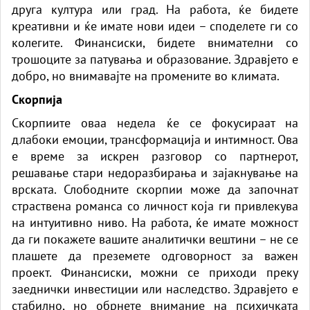
друга култура или град. На работа, ќе бидете
креативни и ќе имате нови идеи – споделете ги со
колегите. Финансиски, бидете внимателни со
трошоците за патувања и образование. Здравјето е
добро, но внимавајте на промените во климата.
Скорпија
Скорпиите оваа недела ќе се фокусираат на
длабоки емоции, трансформација и интимност. Ова
е време за искрен разговор со партнерот,
решавање стари недоразбирања и зајакнување на
врската. Слободните скорпии може да започнат
страствена романса со личност која ги привлекува
на интуитивно ниво. На работа, ќе имате можност
да ги покажете вашите аналитички вештини – не се
плашете да преземете одговорност за важен
проект. Финансиски, можни се приходи преку
заеднички инвестиции или наследство. Здравјето е
стабилно, но обрнете внимание на психичката