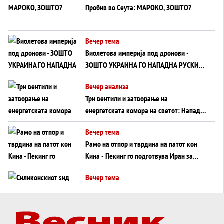
Пробив во Сеута: МАРОКО, ЗОШТО?
Вечер тема
Виолетова империја под дронови -
ЗОШТО УКРАИНА ГО НАПАДНА РУСКИОТ
WILDBERRIES
Вечер анализа
Три вентили и затворање на
енергетската комора на светот: Нападот
во Суец најавува глобален енергетски
Вечер тема
инфаркт?
Рамо на отпор и тврдина на патот кон
Кина - Пекинг го подготвува Иран за
американска копнена инвазија
Вечер тема
Силиконскиот ѕид веќе не е непробоен,
Кина го напаѓа последниот голем
монопол на Западот?
Вечер тема