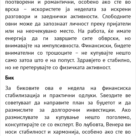
поотворени и романтични, особено ако сте во
врска – искористете ја неделата за искрени
разговори и заеднички активности. Слободните
овни може да запознаат личност преку пријатели
или на неочекувано место. На работа, ќе имате
енергија да ги завршите сите обврски, но
внимавајте на импулсивноста. Финансиски, бидете
внимателни со трошоците – не купувајте нешто
само затоа што е на попуст. Здравјето е стабилно,
но не претерувајте со физичката активност.
Бик
За биковите ова е недела на финансиска
стабилизација и практични одлуки. Ѕвездите ве
советуваат да направите план за буџетот и да
размислите за долгорочни инвестиции. Ако
размислувате за купување нешто поголемо,
консултирајте се со експерт. Во љубовта, Венера ви
носи стабилност и хармонија, особено ако сте во