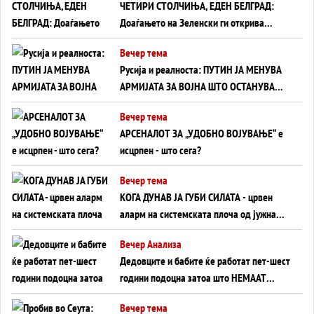
ЧЕТИРИ СТОЛЧИЊА, ЕДЕН БЕЛГРАД:
Доаѓањето на Зеленски ги открива
тајните на политиката на балансирање
Вечер тема
на Вучиќ
Русија и реалноста: ПУТИН ЈА МЕНУВА
АРМИЈАТА ЗА ВОЈНА ШТО ОСТАНУВА
БЕЗ ФРОНТ
Вечер тема
АРСЕНАЛОТ ЗА „УДОБНО ВОЈУВАЊЕ“ е
исцрпен - што сега?
Вечер тема
КОГА ДУНАВ ЈА ГУБИ СИЛАТА - црвен
аларм на системската плоча од јужна
Германија до Црното Море...
Вечер Анализа
Дедовците и бабите ќе работат пет-шест
години подоцна затоа што НЕМААТ
ВНУЦИ ДА ГИ ЗАМЕНАТ
Вечер тема