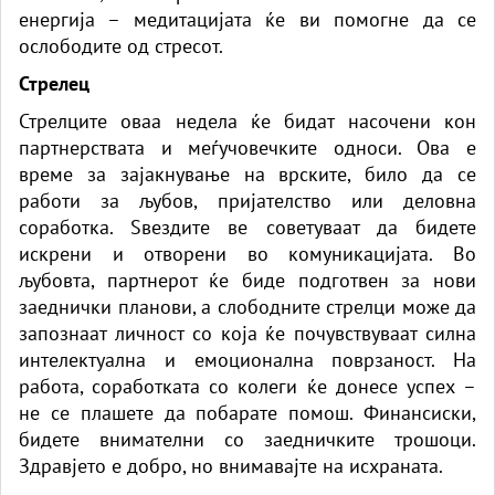
енергија – медитацијата ќе ви помогне да се
ослободите од стресот.
Стрелец
Стрелците оваа недела ќе бидат насочени кон
партнерствата и меѓучовечките односи. Ова е
време за зајакнување на врските, било да се
работи за љубов, пријателство или деловна
соработка. Ѕвездите ве советуваат да бидете
искрени и отворени во комуникацијата. Во
љубовта, партнерот ќе биде подготвен за нови
заеднички планови, а слободните стрелци може да
запознаат личност со која ќе почувствуваат силна
интелектуална и емоционална поврзаност. На
работа, соработката со колеги ќе донесе успех –
не се плашете да побарате помош. Финансиски,
бидете внимателни со заедничките трошоци.
Здравјето е добро, но внимавајте на исхраната.