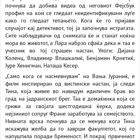
почнува да добива видеа од неговиот Фејсбук
профил на кои се гледаат неидентификувани луѓе
како го гледаат тепањето. Кога ќе го пријави
случајот кај детективот, тој ја започнува истрагата.
Сите набљудувачи од снимката ќе и станат ноќна
мора во животот, а Лара набрзо сфаќа дека и таа е
учесник во тој страшен настан. Улоги: Дијана
Коленц, Владимир Влашкалиќ, Бенјамин Крнетиќ,
Јуре Хенигман, Наташа Кесер.
„Само кога се насмевнувам“ на Вања Јураниќ, е
филм инспириран од вистински настан, ја следи
Тина, која живее во навидум идиличен брак во
град на јадранскиот брег. Таа е домаќинка која се
грижи за својата шестгодишна ќерка, додека
нејзиниот сопруг Фране заработува за семејството.
Нивната врска почнува да се менува кога Тина
искажува желба да го заврши факултетот, кој го
напуштила поради бременост. И покрај првичниот