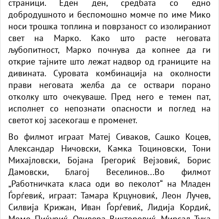
страници. Еден ден, средбата со едно
добродушното и беспомошно момче по име Мико
носи трошка топлина и поврзаност со изолираниот
свет на Марко. Како што расте неговата
љубопитност, Марко почнува да копнее да ги
открие тајните што лежат надвор од границите на
дивината. Суровата комбинација на околности
прави неговата желба да се оствари порано
отколку што очекуваше. Пред него е темен пат,
исполнет со непознати опасности и поглед на
светот кој засекогаш е променет.
Во филмот играат Матеј Сиваков, Сашко Коцев,
Александар Ничовски, Камка Тоциновски, Тони
Михајловски, Бојана Грегориќ Вејзовиќ, Борис
Дамовски, Благој Веселинов...Во филмот
„Работничката класа оди во пеколот“ на Младен
Ѓорѓевиќ, играат: Тамара Крцуновиќ, Леон Лучев,
Силвија Крижан, Иван Ѓорѓевиќ, Лидија Кордиќ,
Момо Пиќуриќ, Оливера Викторовиќ, Мирсад Тука