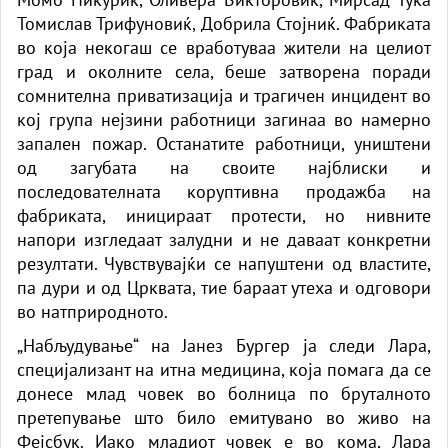
Томислав Трифуновиќ, Добрила Стојниќ. Фабриката
во која некогаш се вработуваа жители на целиот
град и околните села, беше затворена поради
сомнителна приватизација и трагичен инцидент во
кој група нејзини работници загинаа во намерно
запален пожар. Останатите работници, уништени
од загубата на своите најблиски и
последователната коруптивна продажба на
фабриката, иницираат протести, но нивните
напори изгледаат залудни и не даваат конкретни
резултати. Чувствувајќи се напуштени од властите,
па дури и од Црквата, тие бараат утеха и одговори
во натприродното.
„Набљудување“ на Јанез Бургер ја следи Лара,
специјализант на итна медицина, која помага да се
донесе млад човек во болница по бруталното
претепување што било емитувано во живо на
Фејсбук. Иако младиот човек е во кома, Лара