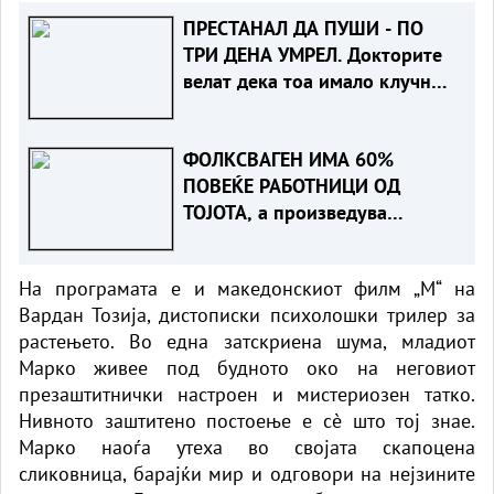
ПРЕСТАНАЛ ДА ПУШИ - ПО
ТРИ ДЕНА УМРЕЛ. Докторите
велат дека тоа имало клучно
влијание
ФОЛКСВАГЕН ИМА 60%
ПОВЕЌЕ РАБОТНИЦИ ОД
ТОЈОТА, а произведува
помалку автомобили. Зошто?
На програмата е и македонскиот филм „М“ на
Вардан Тозија, дистописки психолошки трилер за
растењето. Во една затскриена шума, младиот
Марко живее под будното око на неговиот
презаштитнички настроен и мистериозен татко.
Нивното заштитено постоење е сè што тој знае.
Марко наоѓа утеха во својата скапоцена
сликовница, барајќи мир и одговори на нејзините