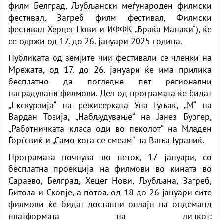
филм Белград, Љубљански меѓународен филмски
фестивал, Загреб филм фестивал, Филмски
фестивал Херцег Нови и ИФФК „Браќа Манаки“), ќе
се одржи од 17. до 26. јануари 2025 година.
Публиката од земјите чии фестивали се членки на
Мрежата, од 17. до 26. јануари ќе има прилика
бесплатно да погледне пет регионални
наградувани филмови. Дел од програмата ќе бидат
„Екскурзија“ на режисерката Уна Гуњак, „М“ на
Вардан Тозија, „Набљудување“ на Јанез Бургер,
„Работничката класа оди во пеколот“ на Младен
Ѓорѓевиќ и „Само кога се смеам“ на Вања Јураниќ.
Програмата почнува во петок, 17 јануари, со
бесплатна проекција на филмови во кината во
Сараево, Белград, Хецег Нови, Љубљана, Загреб,
Битола и Скопје, а потоа, од 18 до 26 јануари сите
филмови ќе бидат достапни онлајн на ондеманд
платформата на линкот: