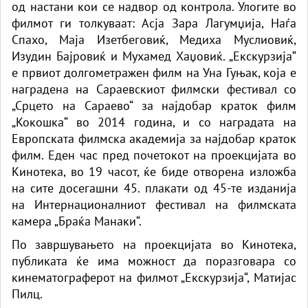
од настани кои се надвор од контрола. Улогите во
филмот ги толкуваат: Асја Зара Лагумџија, Наѓа
Спахо, Маја Изетбеговиќ, Медиха Муслиовиќ,
Изудин Бајровиќ и Мухамед Хаџовиќ. „Екскурзија“
е првиот долгометражен филм на Уна Гуњак, која е
наградена на Сараевскиот филмски фестивал со
„Срцето на Сараево“ за најдобар краток филм
„Кокошка“ во 2014 година, и со наградата на
Европската филмска академија за најдобар краток
филм. Еден час пред почетокот на проекцијата во
Кинотека, во 19 часот, ќе биде отворена изложба
на сите досегашни 45. плакати од 45-те изданија
на Интернационалниот фестивал на филмската
камера „Браќа Манаки“.
По завршувањето на проекцијата во Кинотека,
публиката ќе има можност да поразговара со
кинематограферот на филмот „Екскурзија“, Матијас
Пилц.