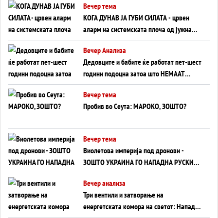
Вечер тема
КОГА ДУНАВ ЈА ГУБИ СИЛАТА - црвен
аларм на системската плоча од јужна
Германија до Црното Море...
Вечер Анализа
Дедовците и бабите ќе работат пет-шест
години подоцна затоа што НЕМААТ
ВНУЦИ ДА ГИ ЗАМЕНАТ
Вечер тема
Пробив во Сеута: МАРОКО, ЗОШТО?
Вечер тема
Виолетова империја под дронови -
ЗОШТО УКРАИНА ГО НАПАДНА РУСКИОТ
WILDBERRIES
Вечер анализа
Три вентили и затворање на
енергетската комора на светот: Нападот
во Суец најавува глобален енергетски