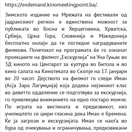
https://ondemand.kinomeetingpoint.ba/.
Зимското издание на Мрежата на фестивали од
јадранскиот регион е единствена можност за
публиката во Босна и Херцеговина, Хрватска,
Србија, Црна Гора, Словенија и Македонија
бесплатно онлајн да ги погледне наградуваните
филмови. Почетокот на програмата ќе го означат
проекциите на филмот „Екскурзија“ на Уна Гуњак во
3Д киното на Центарот за култура во Битола и во
кино салата на Кинотеката во Скопје на 17. јануари
во 20 часот. Дејството на филмот го следи Иман
(Асја Зара Лагумџија) која додека нејзиниот клас
во деветто одделение се подготвува за екскурзија,
го привлекува вниманието на едно постаро момче.
По играта на вистината и предизвикот, низ
училиштето се шири гласина дека Иман е бремена.
Ќе ја загрози и екскурзијата. Иман се наоѓа во
бура од очекувања и ограничувања, предизвикани