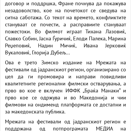
договор и поддршка, Фране почнува да покажува
незадоволство, кое на почетокот се сведува на
ситна саботажа. Со текот на времето, конфликтите
стануваат се почести, а расправиите стануваат
пожестоки. Во филмот играат Тихана Лазовиќ,
Славко Собин, Јасна Ѓуричиќ, Елоди Палека, Марина
Реџеповиќ, Надин Мичиќ, Ивана Јерковиќ
Вукаловиќ, Глорија Дубељ...
Ова е трето Зимско издание на Мрежата на
фестивали од јадранскиот регион, организирано со
цел да ги промовира и направи повидливи
квалитетните регионални филмски остварувања, а
прво во кое е вклучен ИФФК „Браќа Манаки“ и
прво кое се одржува и во Македонија и чии
филмови на ондименд платформата се достапни и
за македонската публика.
Мрежата на фестивали од јадранскиот регион е
поддржана од потпрограмата МЕДИА на