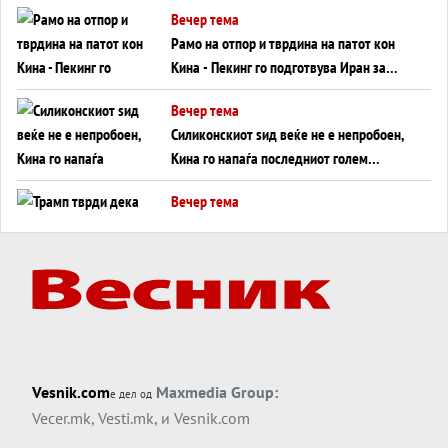
Вечер тема
инфаркт?
Рамо на отпор и тврдина на патот кон
Кина - Пекинг го подготвува Иран за
американска копнена инвазија
Вечер тема
Силиконскиот ѕид веќе не е непробоен,
Кина го напаѓа последниот голем
монопол на Западот?
Вечер тема
Трамп тврди дека повторно „разговара“
со Иран - ваквите моменти се поопасни
од отворените закани
Вечер тема
ДЛАБОКО УДОЛУ: Сметководствените
трикови што го соборија ЕНРОН ги
применуваат гигантите за ВИ
Вечер тема
Vesnik.com
Maxmedia Group:
е дел од
АТОМСКО ДОМИНО НА БЛИСКИОТ
Vecer.mk
,
Vesti.mk
, и
Vesnik.com
ИСТОК