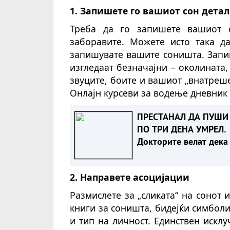
1. Запишете го вашиот сон дета
Треба да го запишете вашиот 
заборавите. Можете исто така да
запишувате вашите соништа. Запиш
изгледаат безначајни – околината,
звуците, боите и вашиот „внатреш
Онлајн курсеви за водење дневник
ПРЕСТАНАЛ ДА ПУШИ 
ПО ТРИ ДЕНА УМРЕЛ.
Докторите велат дека
имало клучно влијани
2. Направете асоцијации
Размислете за „сликата“ на сонот 
книги за соништа, бидејќи симболи
и тип на личност. Единствен искл