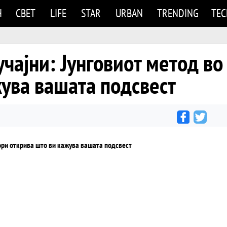
Н
СВЕТ
LIFE
STAR
URBAN
TRENDING
TE
учајни: Jунговиот метод во
жува вашата подсвест