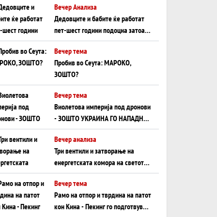
Вечер Анализа
Црното Море...
Дедовците и бабите ќе работат
пет-шест години подоцна затоа
што НЕМААТ ВНУЦИ ДА ГИ
Вечер тема
ЗАМЕНАТ
Пробив во Сеута: МАРОКО,
ЗОШТО?
Вечер тема
Виолетова империја под дронови
- ЗОШТО УКРАИНА ГО НАПАДНА
РУСКИОТ WILDBERRIES
Вечер анализа
Три вентили и затворање на
енергетската комора на светот:
Нападот во Суец најавува
Вечер тема
глобален енергетски инфаркт?
Рамо на отпор и тврдина на патот
кон Кина - Пекинг го подготвува