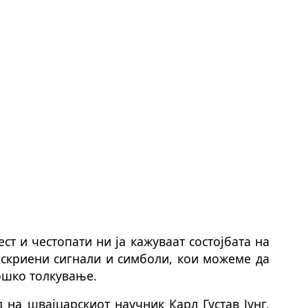
ст и честопати ни ја кажуваат состојбата на
 скриени сигнали и симболи, кои можеме да
ошко толкување.
 на швајцарскиот научник Карл Густав Јунг,