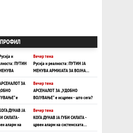
ПРОФИЛ
Вечер тема
Русија и реалноста: ПУТИН ЈА
МЕНУВА АРМИЈАТА ЗА ВОЈНА
ШТО ОСТАНУВА БЕЗ ФРОНТ
Вечер тема
АРСЕНАЛОТ ЗА „УДОБНО
ВОЈУВАЊЕ“ е исцрпен - што сега?
Вечер тема
КОГА ДУНАВ ЈА ГУБИ СИЛАТА -
црвен аларм на системската
плоча од јужна Германија до