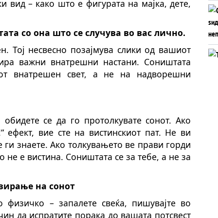
и вид – како што е фигурата на мајка, дете,
тата со она што се случува во вас лично.
н. Тоj несвесно позајмува слики од вашиот
ира важни внатрешни настани. Соништата
иот внатрешен свет, а не на надворешни
 обидете се да го протолкувате сонот. Ако
“ ефект, вие сте на вистинскиот пат. Не ви
 ги знаете. Ако толкувањето ве прави горди
 не е вистина. Соништата се за тебе, а не за
изирање на сонот
 физичко – запалете свеќа, пишувајте во
ачин да испратите порака до вашата потсвест