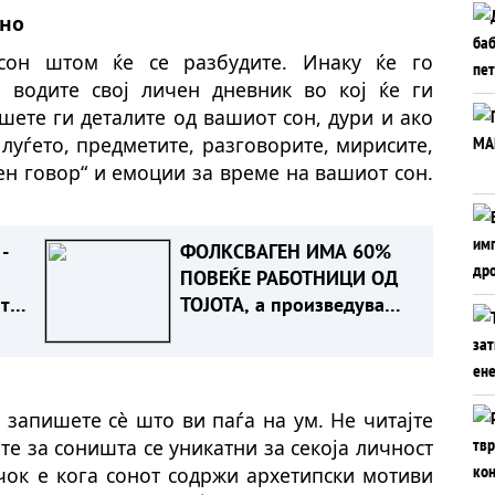
лно
сон штом ќе се разбудите. Инаку ќе го
 водите свој личен дневник во кој ќе ги
ете ги деталите од вашиот сон, дури и ако
 луѓето, предметите, разговорите, мирисите,
ен говор“ и емоции за време на вашиот сон.
-
ФОЛКСВАГЕН ИМА 60%
ПОВЕЌЕ РАБОТНИЦИ ОД
 тоа
ТОЈОТА, а произведува
е
помалку автомобили.
Зошто?
и запишете сè што ви паѓа на ум. Не читајте
те за соништа се уникатни за секоја личност
учок е кога сонот содржи архетипски мотиви