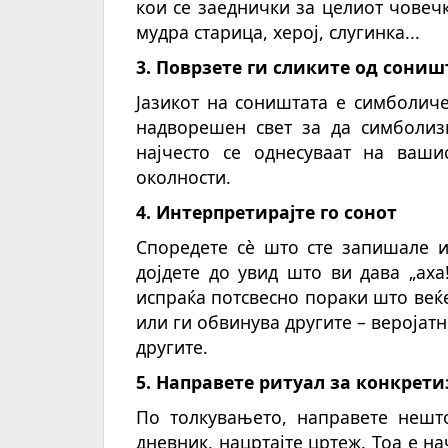
кои се заеднички за целиот човечк
мудра старица, херој, слугинка...
3. Поврзете ги сликите од сониш
Јазикот на соништата е симболиче
надворешен свет за да симболиз
најчесто се однесуваат на ваш
околности.
4. Интерпретирајте го сонот
Споредете сè што сте запишале и
дојдете до увид што ви дава „аха!
испраќа потсвесно пораки што веќе
или ги обвинува другите – веројатно
другите.
5. Направете ритуал за конкрет
По толкувањето, направете нешто
дневник, нацртајте цртеж. Тоа е н