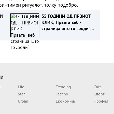
поинтимен ритуалот, толку подобро.
 И
35 ГОДИНИ ОД ПРВИОТ
КЛИК, Првата веб -
страница што го „роди“
ИТЕ
интернетот се уште живеe
а
ИИ
а
Life
Trending
Cult
Star
Techno
Спорт
Urban
Економија
Профил