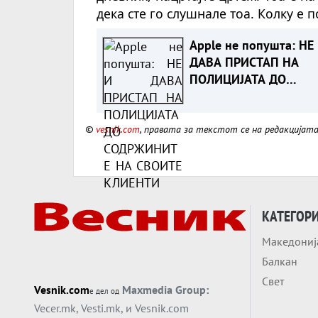
дека сте го слушнале тоа. Колку е 
Apple не попушта: НЕ
ДАВА ПРИСТАП НА
ПОЛИЦИЈАТА ДО
СОДРЖИНИТЕ НА СВО
КЛИЕНТИ
©
vesnik.com
, правата за текстот се на редакцијат
КАТЕГОР
Македониј
Балкан
Свет
Vesnik.com
Maxmedia Group:
е дел од
Vecer.mk
,
Vesti.mk
, и
Vesnik.com