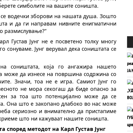
зберете симболите на вашите соништа.
а се водечки зборови на нашата душа. Зошто
ишта и да ги направам нивните енигматични
но размислување?“
рл Густав Јунг не е посветено толку многу
о сонуваме. Јунг верувал дека соништата се
на соништата, која го ангажира нашето
тоа може да изнесе на површина содржина со
чите. Значи, тоа не е игра. Самиот Јунг го
весното не мора секогаш да биде опасно за
есен за тоа што потенцијално може да се
а. Она што е закопано длабоко во нас може
треба сериозно и внимателно да пристапиме
откриеме што ни кажуваат нашите соништа.
а според методот на Карл Густав Јунг