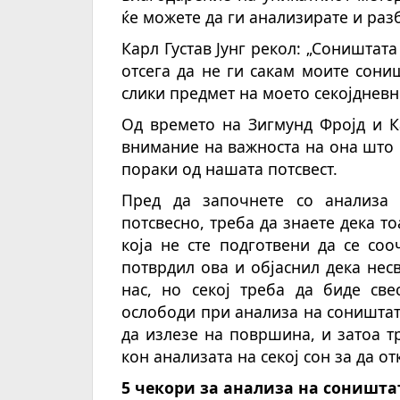
ќе можете да ги анализирате и ра
Карл Густав Јунг рекол: „Соништат
отсега да не ги сакам моите сон
слики предмет на моето секојднев
Од времето на Зигмунд Фројд и Ка
внимание на важноста на она што г
пораки од нашата потсвест.
Пред да започнете со анализа 
потсвесно, треба да знаете дека 
која не сте подготвени да се соо
потврдил ова и објаснил дека нес
нас, но секој треба да биде св
ослободи при анализа на соништат
да излезе на површина, и затоа 
кон анализата на секој сон за да 
5 чекори за анализа на соништат