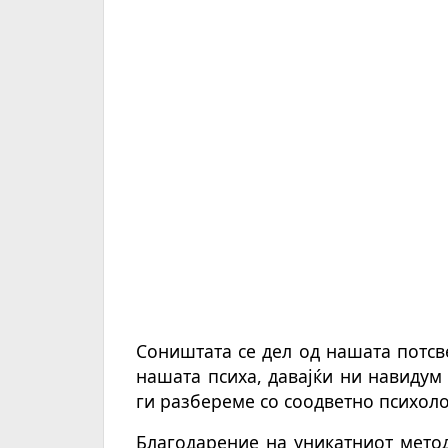
Соништата се дел од нашата потсве
нашата психа, давајќи ни навидум
ги разбереме со соодветно психол
Благодарение на уникатниот метод