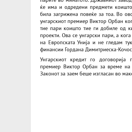
ќе има и одредени предмети коишто 
била загрижена повеќе за тоа. Во ов
унгарскиот премиер Виктор Орбан ког
тие пари коишто тие ги добиле од к
проекти. Ова се унгарски пари, а ког
на Европската Унија и не гледам ту
финансии Гордана Димитриеска-Кочос
Унгарскиот кредит го договорија 
премиер Виктор Орбан за време на 
Законот за заем беше изгласан во ма