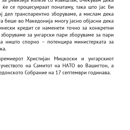
ќе се процесуираат понатаму, така што јас би
ој дел транспарентно зборуваме, а мислам дека
а беше во Македонија многу јасно објасни дека
инески кредит се наменети точно за конкретни
а зборуваме за унгарски пари зборуваме за пари
ка ништо спорно – потенцира министерката за
ка.
премиерот Христијан Мицкоски и унгарскиот
учеството на Самитот на НАТО во Вашигтон, а
кедонското Собрание на 17 септември годинава.