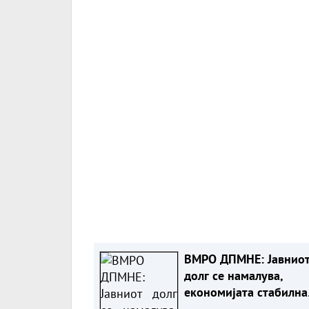
ВМРО ДПМНЕ: Јавнио
долг се намалува,
економијата стабилна
како резултат на