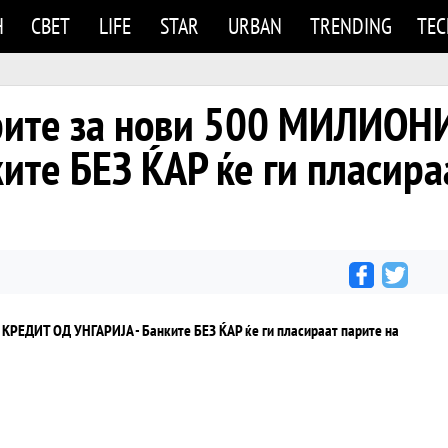
Н
СВЕТ
LIFE
STAR
URBAN
TRENDING
TE
орите за нови 500 МИЛИОН
ите БЕЗ ЌАР ќе ги пласира