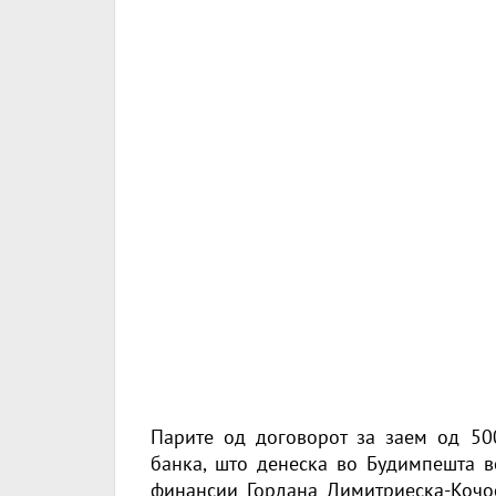
Парите од договорот за заем од 50
банка, што денеска во Будимпешта в
финансии Гордана Димитриеска-Кочос