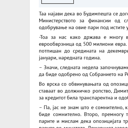
Таа најави дека во Будимпешта се до
Министерството за финансии од с
одобрување на овие пари под истите 
-Тоа за нас како држава е многу в
еврообврзница од 500 милиони евра. 
потпишан до средината на декември
јануари, наредната година.
– Значи, следната недела започнуваме
да биде одобрено од Собранието на Р
Во врска со обвинувањата од опозици
ставаат во должничко ропство, Димит
за кредитот била транспарентна и одо
– Па, јас не знам што е сомнително, 
биде сомнително. Второ, премногу 
парите и мислам дека опозицијата тр
парите во минатото. Државниот завод