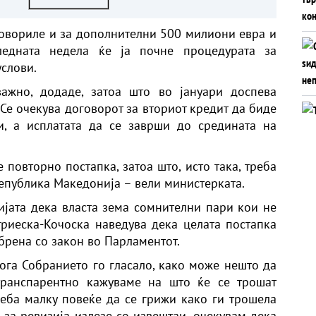
евра, изнесува 51,7% од
БДП
говориле и за дополнителни 500 милиони евра и
ледната недела ќе ја почне процедурата за
услови.
ажно, додаде, затоа што во јануари доспева
Се очекува договорот за вториот кредит да биде
, а исплатата да се заврши до средината на
 повторно постапка, затоа што, исто така, треба
епублика Македонија – вели министерката.
јата дека власта зема сомнителни пари кои не
риеска-Кочоска наведува дека целата постапка
брена со закон во Парламентот.
кога Собранието го гласало, како може нешто да
транспарентно кажуваме на што ќе се трошат
еба малку повеќе да се грижи како ги трошела
 за ревизија излезе со извештаи, очекувам дека