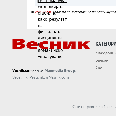
фискалната дисципли
©
vesnik.com
, правата за текстот се на редакцијат
домаќинско управува
КАТЕГОР
Македониј
Балкан
Свет
Vesnik.com
Maxmedia Group:
е дел од
Vecer.mk
,
Vesti.mk
, и
Vesnik.com
Сите содржини и објави н