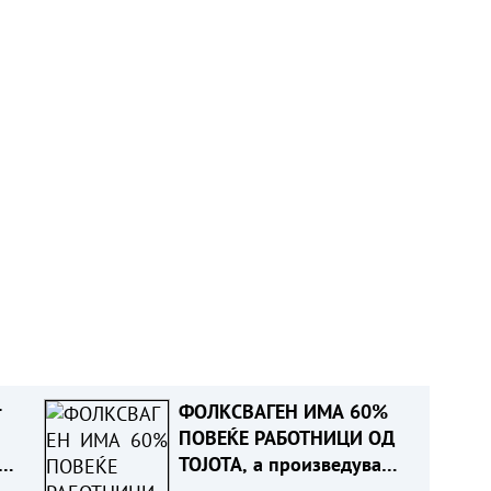
т
ФОЛКСВАГЕН ИМА 60%
ПОВЕЌЕ РАБОТНИЦИ ОД
ТОЈОТА, а произведува
помалку автомобили.