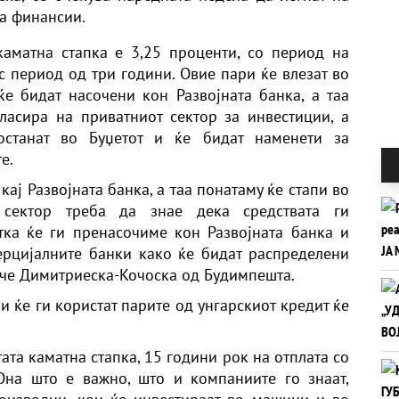
за финансии.
аматна стапка е 3,25 проценти, со период на
јс период од три години. Овие пари ќе влезат во
е бидат насочени кон Развојната банка, а таа
ласира на приватниот сектор за инвестиции, а
останат во Буџетот и ќе бидат наменети за
е.
ај Развојната банка, а таа понатаму ќе стапи во
 сектор треба да знае дека средствата ги
тка ќе ги пренасочиме кон Развојната банка и
ерцијалните банки како ќе бидат распределени
ече Димитриеска-Кочоска од Будимпешта.
 ќе ги користат парите од унгарскиот кредит ќе
тата каматна стапка, 15 години рок на отплата со
Она што е важно, што и компаниите го знаат,