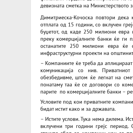
девизната сметка на Министерството 
Димитриеска-Кочоска повтори дека к
отплата од 15 години, со вклучен гре
буџетот, од каде 250 милиони евра ќ
преку комерцијалните банки ќе ги п
останатите 250 милиони евра ќе 
инфраструктурни проекти на општинит
– Компаниите ќе треба да аплицираат к
комуникација со нив. Приватниот
обезбедивме, штом ќе легнат на сме
понатаму таа ќе се договори со ком
парите по комерцијалните банки – р
Условите под кои приватните компании
бидат истит како и за државата.
– Истите услови. Тука нема дилема. Ис
вклучени три години грејс период. 