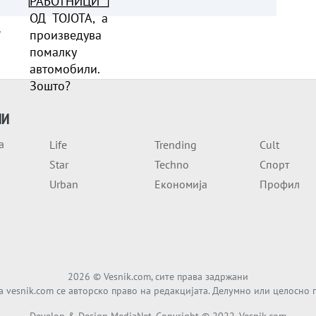
на и
Зошто?
а
ње
ИИ
а
Life
Trending
Cult
Star
Techno
Спорт
Urban
Економија
Профил
2026
© Vesnik.com, сите права задржани
а vesnik.com се авторско право на редакцијата. Делумно или целосно 
Develop & Design MediaNet. Copyright © 2022. Vesnik.com