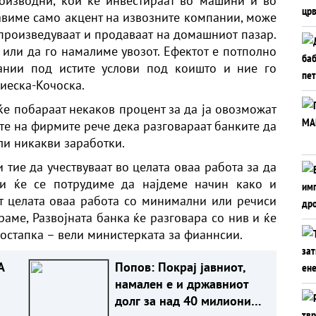
оизводни, кои ќе инвестираат во машини и во
авиме само акцент на извозните компании, може
роизведуваат и продаваат на домашниот пазар.
 или да го намалиме увозот. Ефектот е потполно
ании под истите услови под коишто и ние го
иеска-Кочоска.
е побараат некаков процент за да ја овозможат
те на фирмите рече дека разговараат банките да
ли никакви заработки.
 тие да учествуваат во целата оваа работа за да
ки ќе се потрудиме да најдеме начин како и
т целата оваа работа со минимални или речиси
раме, Развојната банка ќе разговара со нив и ќе
остапка – вели министерката за фианнсии.
А
Попов: Покрај јавниот,
намален е и државниот
долг за над 40 милиони