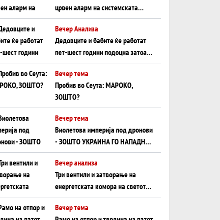
црвен аларм на системската
плоча од јужна Германија до
Вечер Анализа
Црното Море...
Дедовците и бабите ќе работат
пет-шест години подоцна затоа
што НЕМААТ ВНУЦИ ДА ГИ
Вечер тема
ЗАМЕНАТ
Пробив во Сеута: МАРОКО,
ЗОШТО?
Вечер тема
Виолетова империја под дронови
- ЗОШТО УКРАИНА ГО НАПАДНА
РУСКИОТ WILDBERRIES
Вечер анализа
Три вентили и затворање на
енергетската комора на светот:
Нападот во Суец најавува
Вечер тема
глобален енергетски инфаркт?
Рамо на отпор и тврдина на патот