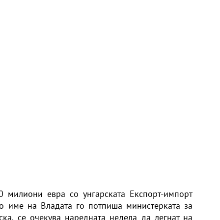
0 милиони евра со унгарската Експорт-импорт
о име на Владата го потпиша министерката за
ка, се очекува наредната недела да легнат на