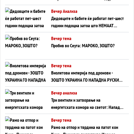
Германија до Црното Море...
Вечер Анализа
Дедовците и бабите ќе работат пет-шест
години подоцна затоа што НЕМААТ
ВНУЦИ ДА ГИ ЗАМЕНАТ
Вечер тема
Пробив во Сеута: МАРОКО, ЗОШТО?
Вечер тема
Виолетова империја под дронови -
ЗОШТО УКРАИНА ГО НАПАДНА РУСКИОТ
WILDBERRIES
Вечер анализа
Три вентили и затворање на
енергетската комора на светот: Нападот
во Суец најавува глобален енергетски
Вечер тема
инфаркт?
Рамо на отпор и тврдина на патот кон