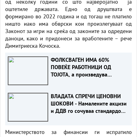
од неколку години со што најверојатно ја
оштетиле државата. Едно од друштвата е
формирано во 2022 година и од тогаш не платило
ништо иако има обврски кои произлегуваат од
Законот за игри на среќа од законите за одредени
даноци, како и придонеси за вработените – рече
Димитриеска Кочоска.
ФОЛКСВАГЕН ИМА 60%
ПОВЕЌЕ РАБОТНИЦИ ОД
ТОЈОТА, а произведува
помалку автомобили. Зошто?
ВЛАДАТА СПРЕЧИ ЦЕНОВНИ
ШОКОВИ - Намалените акцизи
и ДДВ го сочуваа стандардот
на граѓаните
Министерството за финансии ги испратило