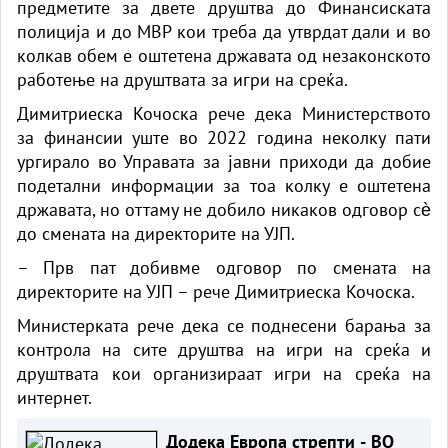
предметите за двете друштва до Финансиската
полиција и до МВР кои треба да утврдат дали и во
колкав обем е оштетена државата од незаконското
работење на друштвата за игри на среќа.
Димитриеска Кочоска рече дека Министерството
за финансии уште во 2022 година неколку пати
ургирало во Управата за јавни приходи да добие
подетални информации за тоа колку е оштетена
државата, но оттаму не добило никаков одговор сѐ
до смената на директорите на УЈП.
– Прв пат добивме одговор по смената на
директорите на УЈП – рече Димитриеска Кочоска.
Министерката рече дека се поднесени барања за
контрола на сите друштва на игри на среќа и
друштвата кои организираат игри на среќа на
интернет.
Додека Европа стрепти - ВО