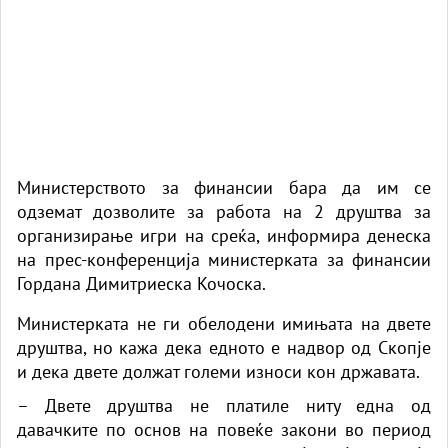
Министерството за финансии бара да им се
одземат дозволите за работа на 2 друштва за
организирање игри на среќа, информира денеска
на прес-конференција министерката за финансии
Гордана Димитриеска Кочоска.
Министерката не ги обелодени имињата на двете
друштва, но кажа дека едното е надвор од Скопје
и дека двете должат големи износи кон државата.
– Двете друштва не платиле ниту една од
давачките по основ на повеќе закони во период