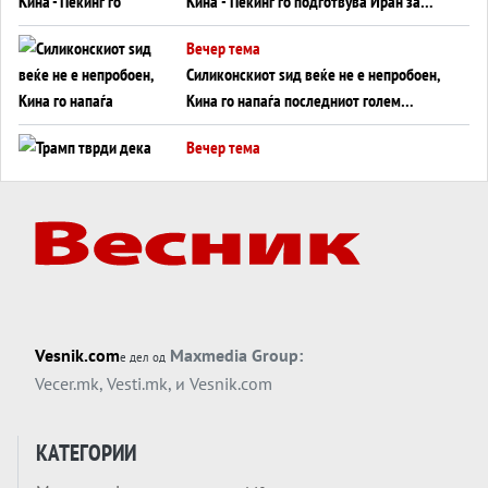
Кина - Пекинг го подготвува Иран за
американска копнена инвазија
Вечер тема
Силиконскиот ѕид веќе не е непробоен,
Кина го напаѓа последниот голем
монопол на Западот?
Вечер тема
Трамп тврди дека повторно „разговара“
со Иран - ваквите моменти се поопасни
од отворените закани
Вечер тема
ДЛАБОКО УДОЛУ: Сметководствените
трикови што го соборија ЕНРОН ги
применуваат гигантите за ВИ
Вечер тема
Vesnik.com
Maxmedia Group:
е дел од
АТОМСКО ДОМИНО НА БЛИСКИОТ
Vecer.mk
,
Vesti.mk
, и
Vesnik.com
ИСТОК
Вечер тема
КАТЕГОРИИ
ОД ШАХЕД ДО СВЕТСКА ВОЈНА?