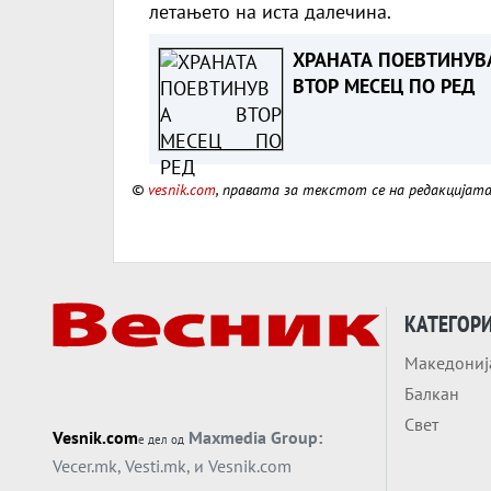
летањето на иста далечина.
ХРАНАТА ПОЕВТИНУВ
ВТОР МЕСЕЦ ПО РЕД
©
vesnik.com
, правата за текстот се на редакцијат
КАТЕГОР
Македониј
Балкан
Свет
Vesnik.com
Maxmedia Group:
е дел од
Vecer.mk
,
Vesti.mk
, и
Vesnik.com