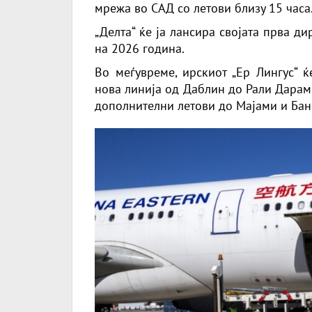
мрежа во САД со летови близу 15 часа
„Делта“ ќе ја лансира својата прва ди
на 2026 година.
Во меѓувреме, ирскиот „Ер Лингус“ ќ
нова линија од Даблин до Рали Дарам,
дополнителни летови до Мајами и Банг