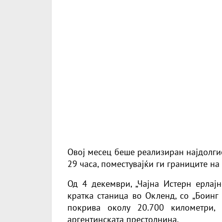
Овој месец беше реализиран најдолгио
29 часа, поместувајќи ги границите на
Од 4 декември, „Чајна Истерн ерлајн
кратка станица во Окленд, со „Боинг
покрива околу 20.700 километри, 
аргентинската престолнина.