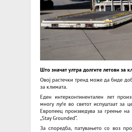
Што значат ултра долгите летови за к
Овој растечки тренд може да биде добр
за климата.
Еден интерконтинентален лет произ
многу луѓе во светот испуштаат за ц
Европеец произведува за греење на с
„Stay Grounded“.
За споредба, патувањето со воз пр