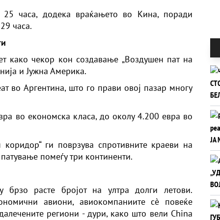
д 25 часа, додека враќањето во Кина, поради
29 часа.
ти
лет како чекор кон создавање „Воздушен пат на
анија и Јужна Америка.
ат во Аргентина, што го прави овој пазар многу
вра во економска класа, до околу 4.200 евра во
н коридор“ ги поврзува спротивните краеви на
 патување помеѓу три континенти.
ку брзо расте бројот на ултра долги летови.
ономични авиони, авиокомпаниите сè повеќе
далечените региони - дури, како што вели China