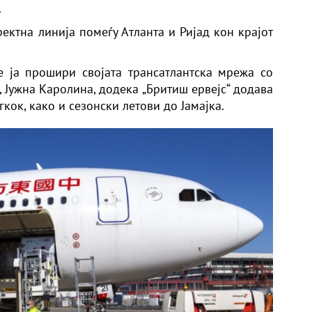
.
ректна линија помеѓу Атланта и Ријад кон крајот
е ја прошири својата трансатлантска мрежа со
 Јужна Каролина, додека „Бритиш ервејс“ додава
кок, како и сезонски летови до Јамајка.