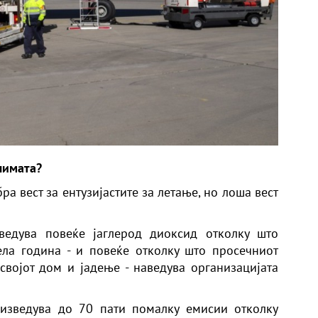
лимата?
а вест за ентузијастите за летање, но лоша вест
ведува повеќе јаглерод диоксид отколку што
ела година - и повеќе отколку што просечниот
војот дом и јадење - наведува организацијата
оизведува до 70 пати помалку емисии отколку