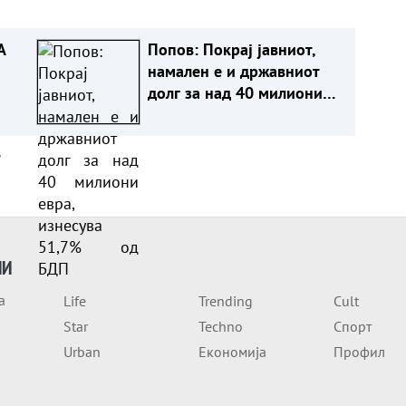
А
Попов: Покрај јавниот,
намален е и државниот
долг за над 40 милиони
евра, изнесува 51,7% од
БДП
а
ИИ
а
Life
Trending
Cult
Star
Techno
Спорт
Urban
Економија
Профил