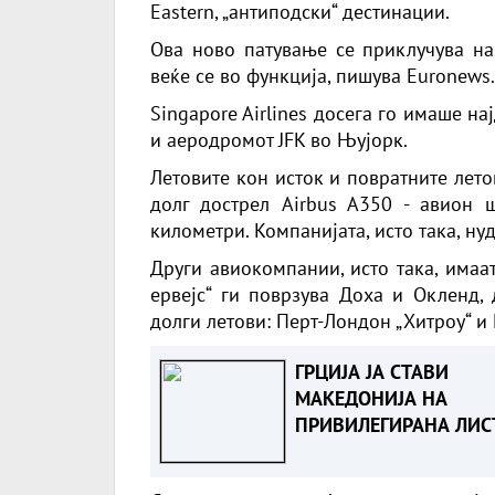
Eastern, „антиподски“ дестинации.
Ова ново патување се приклучува на 
веќе се во функција, пишува Euronews.
Singapore Airlines досега го имаше на
и аеродромот JFK во Њујорк.
Летовите кон исток и повратните лето
долг дострел Airbus A350 - авион 
километри. Компанијата, исто така, ну
Други авиокомпании, исто така, имаа
ервејс“ ги поврзува Доха и Окленд, 
долги летови: Перт-Лондон „Хитроу“ и
ГРЦИЈА ЈА СТАВИ
МАКЕДОНИЈА НА
ПРИВИЛЕГИРАНА ЛИС
за даноци заедно со
други 40 држави