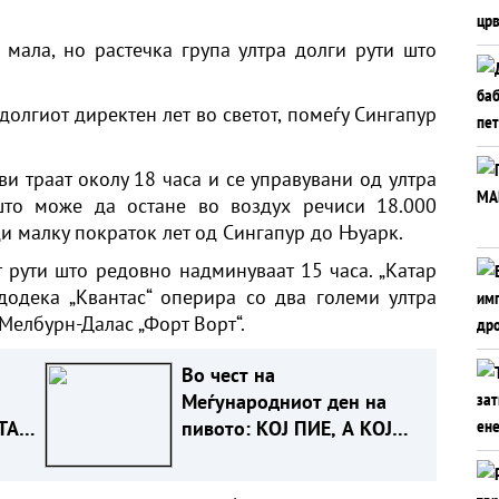
мала, но растечка група ултра долги рути што
јдолгиот директен лет во светот, помеѓу Сингапур
ви траат околу 18 часа и се управувани од ултра
што може да остане во воздух речиси 18.000
ди малку пократок лет од Сингапур до Њуарк.
т рути што редовно надминуваат 15 часа. „Катар
додека „Квантас“ оперира со два големи ултра
 Мелбурн-Далас „Форт Ворт“.
Во чест на
Меѓународниот ден на
ТА
пивото: КОЈ ПИЕ, А КОЈ
ИЗВЕЗУВА НАЈМНОГУ
ПИВО ВО ЕВРОПСКАТА