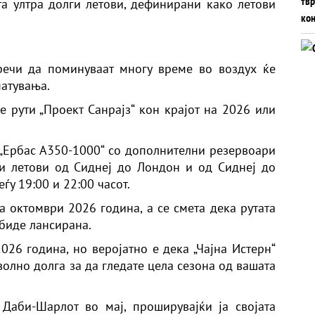
ата ултра долги летови, дефинирани како летови
УНИЈА?
речи да поминуваат многу време во воздух ќе
патувања.
е рути „Проект Санрајз“ кон крајот на 2026 или
„Ербас А350-1000“ со дополнителни резервоари
ни летови од Сиднеј до Лондон и од Сиднеј до
у 19:00 и 22:00 часот.
а октомври 2026 година, а се смета дека рутата
биде лансирана.
026 година, но веројатно е дека „Чајна Истерн“
волно долга за да гледате цела сезона од вашата
 Даби-Шарлот во мај, проширувајќи ја својата