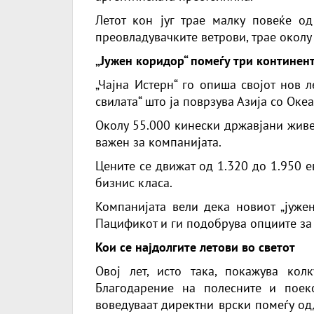
Летот кон југ трае малку повеќе о
преовладувачките ветрови, трае околу 
„Јужен коридор“ помеѓу три континен
„Чајна Истерн“ го опиша својот нов 
свилата“ што ја поврзува Азија со Оке
Околу 55.000 кинески државјани живе
важен за компанијата.
Цените се движат од 1.320 до 1.950 е
бизнис класа.
Компанијата вели дека новиот „јуже
Пацификот и ги подобрува опциите за
Кои се најдолгите летови во светот
Овој лет, исто така, покажува кол
Благодарение на полесните и поек
воведуваат директни врски помеѓу од