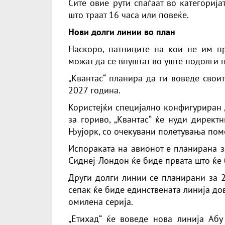
Сите овие рути спаѓаат во категориј
што траат 16 часа или повеќе.
Нови долги линии во план
Наскоро, патниците на кои не им п
можат да се впуштат во уште подолги 
„Квантас“ планира да ги воведе своит
2027 година.
Користејќи специјално конфигуриран 
за гориво, „Квантас“ ќе нуди директ
Њујорк, со очекувани полетувања помеѓ
Испораката на авионот е планирана з
Сиднеј-Лондон ќе биде првата што ќе 
Други долги линии се планирани за 2
сепак ќе биде единствената линија до
омилена серија.
„Етихад“ ќе воведе нова линија Абу