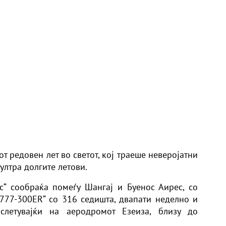
т редовен лет во светот, кој траеше неверојатни
 ултра долгите летови.
с“ сообраќа помеѓу Шангај и Буенос Аирес, со
 777-300ER“ со 316 седишта, двапати неделно и
слетувајќи на аеродромот Езеиза, близу до