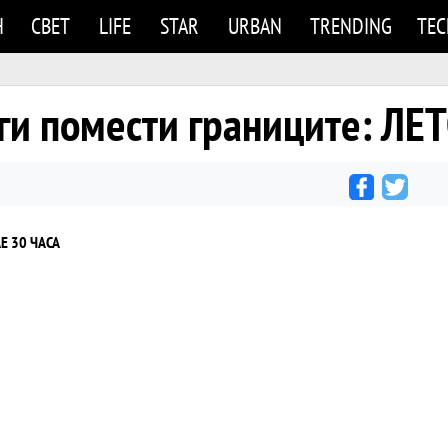
Н
СВЕТ
LIFE
STAR
URBAN
TRENDING
TE
 ги помести границите: ЛЕ