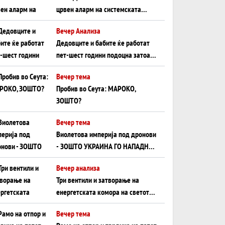
црвен аларм на системската
плоча од јужна Германија до
Вечер Анализа
Црното Море...
Дедовците и бабите ќе работат
пет-шест години подоцна затоа
што НЕМААТ ВНУЦИ ДА ГИ
Вечер тема
ЗАМЕНАТ
Пробив во Сеута: МАРОКО,
ЗОШТО?
Вечер тема
Виолетова империја под дронови
- ЗОШТО УКРАИНА ГО НАПАДНА
РУСКИОТ WILDBERRIES
Вечер анализа
Три вентили и затворање на
енергетската комора на светот:
Нападот во Суец најавува
Вечер тема
глобален енергетски инфаркт?