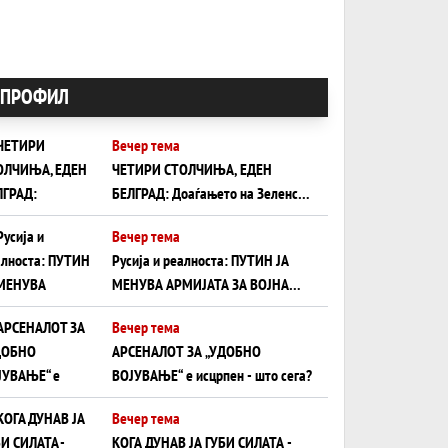
ПРОФИЛ
Вечер тема
ЧЕТИРИ СТОЛЧИЊА, ЕДЕН
БЕЛГРАД: Доаѓањето на Зеленски
ги открива тајните на политиката
Вечер тема
на балансирање на Вучиќ
Русија и реалноста: ПУТИН ЈА
МЕНУВА АРМИЈАТА ЗА ВОЈНА
ШТО ОСТАНУВА БЕЗ ФРОНТ
Вечер тема
АРСЕНАЛОТ ЗА „УДОБНО
ВОЈУВАЊЕ“ е исцрпен - што сега?
Вечер тема
КОГА ДУНАВ ЈА ГУБИ СИЛАТА -